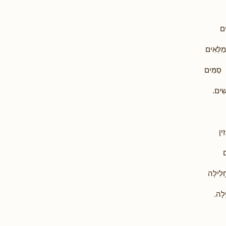
ים
ְמַלְּאִים
ַ סַמִּים
שִׁים.
ִין
ם
ָלִילָה
יְלָה.