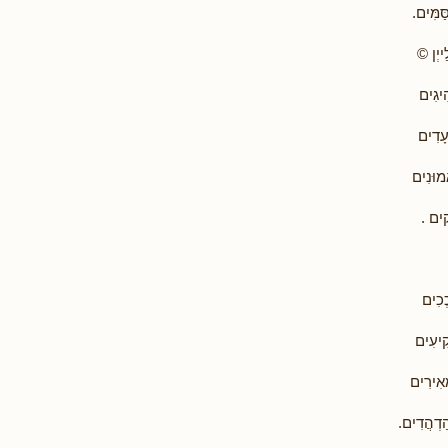
ַמִּים.
ייְן ©
ִיגִים
עָדִים
מוּנִים
קִים .
ְכִים
קִיעִים
אִירִים
ַדְהֲדִים.