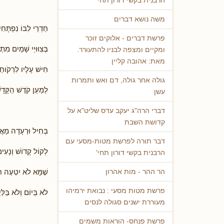
הרבנית בקשי דורון תחי'
משה נושא דברים
חַדְרֵי לִבּוֹ נִפְתָּחִ
פרשת דברים - אלוקים זוכר
בְּצִוּוּיַי שָׁמַיִם מִת
ומקיים ומצפה לבניו להתעורר.
מאת: אהובה קליין
חִישׁ עָלָיו לִרְקֹוח
גולה אחר גולה, דם ואש ותמרות
לְמַעַן קֹדֶשׁ הַקָּדָ
עשן
דברי הרה"ג יעקב עדס שליט"א על
קדושת השבת
בְּחִיל וּרְעָדָה מַאֲז
דבר תורה לפרשת מטות-מסעי עם
לְקוֹל קָדוֹשׁ וְנָעִי
הרבנית בקשי דורון תחי'
שֶׁמָּא לֹא יִטְעֶה ח
הר ההר - מות אהרון
פרשת מטות מסעי : נבואת ירמיהו
לֹא בְּיוֹם וְלֹא בַּלַּ
מעוררת ישנים סגולה לנסים
פרשת פנחס- הוראות משמים