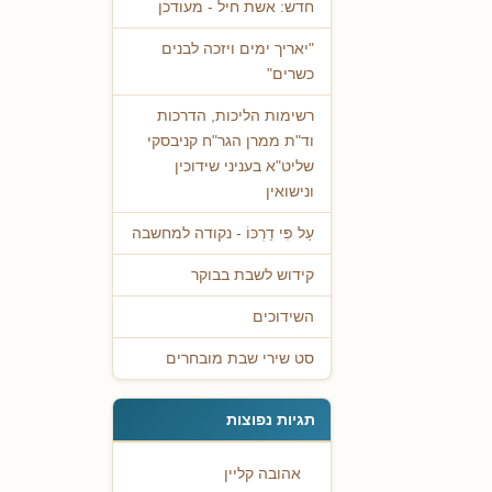
חדש: אשת חיל - מעודכן
"יאריך ימים ויזכה לבנים
כשרים"
רשימות הליכות, הדרכות
וד"ת ממרן הגר"ח קניבסקי
שליט"א בעניני שידוכין
ונישואין
עַל פִּי דַרְכּוֹ - נקודה למחשבה
קידוש לשבת בבוקר
השידוכים
סט שירי שבת מובחרים
תגיות נפוצות
אהובה קליין