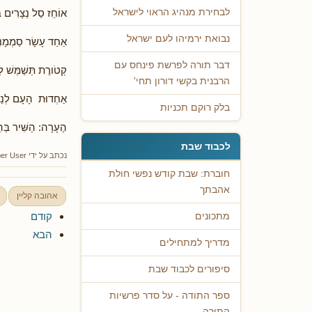
אוֹחֵז סַל נְצָרִים בְּ
לבחירת מנהיג הראוי לישראל
נבואת ירמיהו לעם ישראל
אַחַד עָשָׂר סַמְמָנִי
דבר תורה לפרשת פינחס עם
קְטֹורֶת תְּשַׁמֵּשׁ לַ
הרבנית בקשי דורון תחי'
אַחְדוּת הָעָם לְנֵצ
בלק רוקם תכניות
הֶעָרָה: הַשִּׁיר בְּה
לכבוד שבת
נכתב על ידי
er User
חוברת: שבת קודש נפשי חולת
אהבתך
אהובה קליין
קודם
מתכונים
הבא
מדריך למתחילים
סיפורים לכבוד שבת
ספר התודה - על סדר פרשיות
התורה