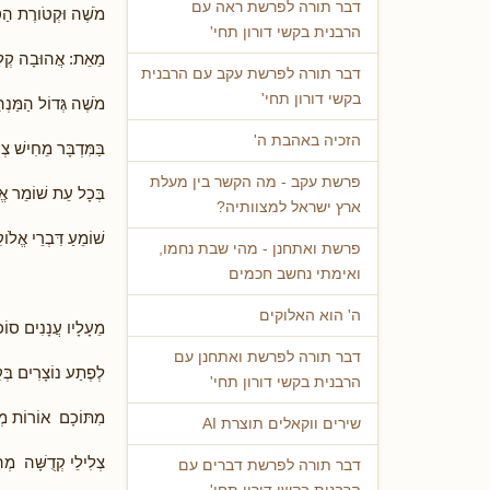
דבר תורה לפרשת ראה עם
מֹשֶׁה וּקְטֹורֶת הַסּ
הרבנית בקשי דורון תחי'
מֵאֵת: אֲהוּבָה קְלַ
דבר תורה לפרשת עקב עם הרבנית
בקשי דורון תחי'
מֹשֶׁה גְּדוֹל הַמַּנְה
הזכיה באהבת ה'
בַּמִּדְבָּר מֵחִישׁ צְ
פרשת עקב - מה הקשר בין מעלת
בְּכָל עֵת שׁוֹמֵר אֱ
ארץ ישראל למצוותיה?
שׁוֹמֵעַ דִּבְרֵי אֱלֹו
פרשת ואתחנן - מהי שבת נחמו,
ואימתי נחשב חכמים
ה' הוא האלוקים
מֵעָלָיו עֲנָנִים סוֹכ
דבר תורה לפרשת ואתחנן עם
לְפֶתַע נוֹצָרִים בְּ
הרבנית בקשי דורון תחי'
מִתּוֹכָם אוֹרוֹת מְ
שירים ווקאלים תוצרת AI
צְלִילֵי קְדֻשָּׁה מְה
דבר תורה לפרשת דברים עם