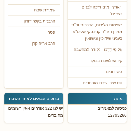
"יאריך ימים ויזכה לבנים
שמירת שבת
כשרים"
הרבנית בקשי דורון
רשימות הליכות, הדרכות וד"ת
ממרן הגר"ח קניבסקי שליט"א
פסח
בעניני שידוכין ונישואין
הרב אריה קרן
עַל פִּי דַרְכּוֹ - נקודה למחשבה
קידוש לשבת בבוקר
השידוכים
סט שירי שבת מובחרים
מונה
ברוכים הבאים לאתר השבת
כניסות למאמרים
יש לנו 322 אורחים ו-אין רשומים
12793266
מחוברים