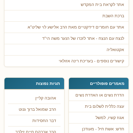
אתר לקראת בית המקדש
ברכת השבת
אתר עם חומרים דידקטיים מאת הרב אלישע לוי שליט"א
לנצח עם הנצח - אתר לזכרו של הנער משה הי"ד
אקטואליה
קישורים נוספים - בעריכת רינה אזולאי
מאמרים פופולריים
תגיות נפוצות
הדרת נשים או האדרת נשים
אהובה קליין
עצה כללית לשלום בית
הרב שמואל ברוך גנוט
אגוז קשיו, למשל
דבר החסידות
חדש: אשת חיל - מעודכן
הרב אברהם חיים זילבר