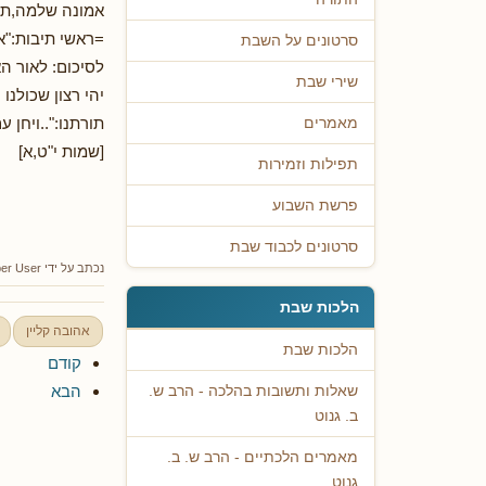
אמונה שלמה,תש
=ראשי תיבות:"א
סרטונים על השבת
לסיכום: לאור ה
שירי שבת
יהי רצון שכולנ
תורתנו:"..ויחן 
מאמרים
[שמות י"ט,א]
תפילות וזמירות
פרשת השבוע
סרטונים לכבוד שבת
נכתב על ידי
er User
הלכות שבת
אהובה קליין
הלכות שבת
קודם
הבא
שאלות ותשובות בהלכה - הרב ש.
ב. גנוט
מאמרים הלכתיים - הרב ש. ב.
גנוט