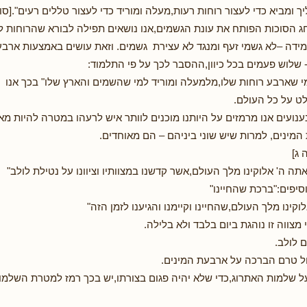
ך ומביא כדי לעצור רוחות רעות,מעלה ומוריד כדי לעצור טללים רעים".[סו
 הסוכות הפותח את עונת הגשמים,אנו נושאים תפילה לבורא שהרוחות ל
מידה –לא גשמי זעף ומנגד לא עצירת גשמים. וזאת עושים באמצעות ארבע
שלוש פעמים בכל כיוון,ההסבר לכך על פי התלמוד:
מי שארבע רוחות שלו,מלמעלה ומוריד למי שהשמים והארץ שלו" בכך אנו מ
ט על כל העולם.
נענועים אנו מרמזים על היותנו מוכנים לוותר איש לרעהו במטרה להיות מ
מינים, למרות שיש שוני ביניהם – הם מאוחדים.
ג]
ה ה' אלוקינו מלך העולם,אשר קדשנו במצוותיו וציוונו על נטילת לולב"
סיפים:"ברכת שהחיינו"
וקינו מלך העולם,שהחיינו וקיימנו והגיענו לזמן הזה"
מצווה זו נוהגת ביום בלבד ולא בלילה.
 לולב.
כול טרם הברכה על ארבעת המינים.
ל שלמות האתרוג,כדי שלא יהיה פגום בצורתו,יש בכך רמז למטרת השלמ