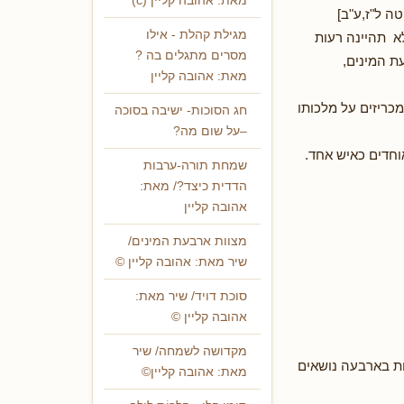
מאת: אהובה קליין (c)
טה ל"ז,ע"ב]
מגילת קהלת - אילו
א תהיינה רעות
מסרים מתגלים בה ?
ת המינים,
מאת: אהובה קליין
כריזים על מלכותו
חג הסוכות- ישיבה בסוכה
–על שום מה?
אוחדים כאיש אחד.
שמחת תורה-ערבות
הדדית כיצד?/ מאת:
אהובה קליין
מצוות ארבעת המינים/
שיר מאת: אהובה קליין ©
סוכת דויד/ שיר מאת:
אהובה קליין ©
מקדושה לשמחה/ שיר
ות בארבעה נושאים
מאת: אהובה קליין©