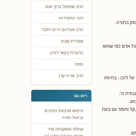
הרב שמואל ברוך גנוט
דבר החסידות
סק בתורה.
הרב אברהם חיים זילבר
שמירת שבת
ל אדם כפי שהוא
הרבנית בקשי דורון
פסח
הרב אריה קרן
 ליבו.- בהיותו
ודת ה'.
ראו גם
חג.
קל וחומר גם בעת
חיפוש ארבעת המינים
וביטול תורה
קהלת ומסקנתו/ שיר
ם.