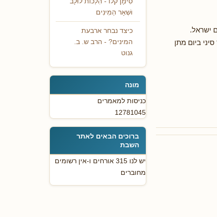
סִימָן קלו - הִלְכוֹת לוּלָב
וֹּשְאָר הַמִינִים
 ישראל.
כיצד נבחר ארבעת
יני ביום מתן
המינים? - הרב ש. ב.
גנוט
מונה
כניסות למאמרים
12781045
ברוכים הבאים לאתר
השבת
יש לנו 315 אורחים ו-אין רשומים
מחוברים