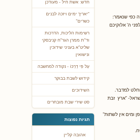
חדש: אשת חיל - מעודכן
"יאריך ימים ויזכה לבנים
ה כפי שנאמר:
כשרים"
ני ה' אלוקיכם
רשימות הליכות, הדרכות
וד"ת ממרן הגר"ח קניבסקי
שליט"א בעניני שידוכין
ונישואין
עַל פִּי דַרְכּוֹ - נקודה למחשבה
קידוש לשבת בבוקר
וחלט למדבר.
השידוכים
שראל- "ארץ זבת
סט שירי שבת מובחרים
ן ומים אין לשתות"
תגיות נפוצות
ח.
אהובה קליין