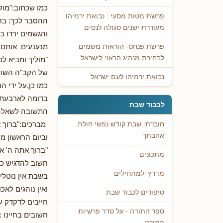
כמו שכתוב:"מולי
פרשת מטות מסעי : נבואת ירמיהו
ההסבר לכך: בחג
מעוררת ישנים סגולה לנסים
והגשמים ירדו ב
מנענעים אותם- 
פרשת פנחס- הוראות משמים
לבחירת מנהיג הראוי לישראל
"מוליך ומביא ל
של הקב"ה השול
נבואת ירמיהו לעם ישראל
כמו כן,על ידי ה
בדומה לארבעת ה
לכבוד שבת
התשובה לשאלה 
מברכים:"ברוך את
חוברת: שבת קודש נפשי חולת
אהבתך
וביום הראשון מו
"ברוך אתה ה' אל
מתכונים
חשוב להדגיש כי 
מדריך למתחילים
בשבת אין נוטלים
ואין נוהגים לא
סיפורים לכבוד שבת
חייבים לדקדק ע
ספר התודה - על סדר פרשיות
חשובים בחיינו :
התורה