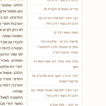
הרבנית בקשי דורון תחי'
הלולב- אומנם יש
שירים ווקאלים תוצרת AI
הוא מסמל אדם 
ההדסים- הם בע
דבר תורה לפרשת דברים עם
הערבות-חסרי טע
הרבנית בקשי דורון תחי'
לא ניתן לקיים 
משה נושא דברים
המצווה עצמה מס
פרשת דברים - אלוקים זוכר
ולכבדו גם אם דע
ומקיים ומצפה לבניו להתעורר.
המטרה להיות עם
מאת: אהובה קליין
לפי ספר החינוך
האתרוג: מזכיר 
גולה אחר גולה, דם ואש ותמרות
יהודי ירא אלוקי
עשן
הלולב: מסמל א
דברי הרה"ג יעקב עדס שליט"א על
ההדס : מזכיר בצ
קדושת השבת
הערבה: דומה בצ
דבר תורה לפרשת מטות-מסעי עם
שמחה.
הרבנית בקשי דורון תחי'
התשובה לשאלה
כאשר יהודי מבר
הר ההר - מות אהרון