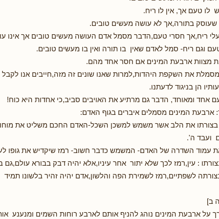
 לו טעם אך, אין לו ריח.
שעוסק בתורה,אך לא עושה מעשים טובים.
לי ריח,אך חסרי טעם,הדבר מסמל אדם העושה מעשים טובים אך אינו עו
ם וגם ריח- סמל לאדם שאין בו תורה ואין בו מעשים טובים.
את מצוות ארבעת המינים אם חסר אחד מהם.
מלת את השקפת היהדות,למרות שאנו שונים זה מזה,חייבים אנו לקבל כ
ותיו הן בניגוד לדעתנו.
 אחד ומאוחד, הדבר גם מרתיע את האויבים סביב,כי אחדות היא כוח!
: ארבעת המינים מסמלים איברים בגוף האדם:
בצורתו את הלב אשר משמש למשכן השכל-האדם החכם משליט את מוחו על
ם ועבד ה'.
ת עמוד השדרה של האדם- המשמש כדבר חשוב- רמז שיקדיש את גופו לעב
ורתו : עין,רמז לכך שלא יתור אחר עיניו,אלא יהיה דבק בבורא עולם,גם ב
ורתה לשפתיים,רמז לשמירת הפה והלשון,אדם יהיה זהיר בלשונו תמיד ,
 ב]
ך על ארבעת המינים נוהג להניף אותם לארבע רוחות השמים ומנענע אות