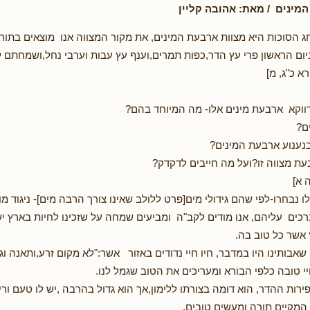
מינים / מאת: אהובה קליין
 הסוכות היא מצוות ארבעת המינים, את מקור המצווה אנו מוצאים בתור
ום הראשון פרי עץ הדר,כפות תמרים,וענף עץ עבות וערבי נחל,ושמחתם לפ
א כ"ג, מ]
דווקא ארבעת מינים אלו- מה המיוחד בהם?
ם?
נענוע ארבעת המינים?
עת מצווה זו?ועל מה חייבים לדקדק?
 א]
ו נבחרו-לפי שהם גידולי מים[פרט ללולב שאינו צורך הרבה מים]- ניגוד מ
ברכים עליהם, אנו מודים לקב"ה ומביעים שמחה על שזכינו לחיות בארץ י
 אשר כל טוב בה.
 שאבותינו היו במדבר, חיו חיי נדודים באזור אשר:"לא מקום זרע,ותאנה וגפ
ויי טובה כלפי הבורא ומעריכים את הטוב שגמל לנו.
ירות ההדר, הוא דומה בצורתו ללימון,אך הוא גדול בהרבה ,יש לו טעם ורי
מקיים תורה ומעשים טובים.