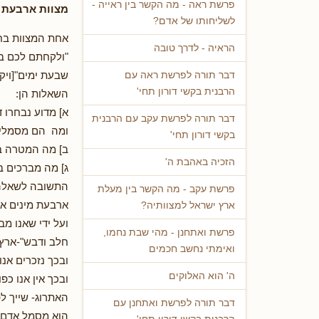
פרשת ראה - מה הקשר בין ראייה -
מצוות ארבעת ה
לשליחותו של אדם?
אחת המצוות בחג
הראיה - לדרך טובה
"ולקחתם לכם בי
שבעת ימים"[ויקר
דבר תורה לפרשת ראה עם
הרבנית בקשי דורון תחי'
השאלות הן:
א] מדוע נבחרו 
דבר תורה לפרשת עקב עם הרבנית
ומה הם מסמלי
בקשי דורון תחי'
ב] מה המטרה ב
הזכיה באהבת ה'
ג] מה מברכים ב
התשובה לשאלה
פרשת עקב - מה הקשר בין מעלת
ארבעת מינים אל
ארץ ישראל למצוותיה?
ועל ידי שאנו מ
פרשת ואתחנן - מהי שבת נחמו,
חלב ודבש"-ארץ
ואימתי נחשב חכמים
ובכך נזכרים אנו
ה' הוא האלוקים
ובכך אין אנו כפ
האתרוג- שייך לפ
דבר תורה לפרשת ואתחנן עם
הוא מסמל אדם ה