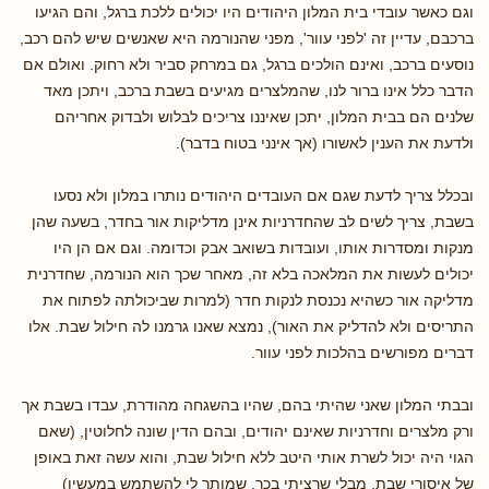
וגם כאשר עובדי בית המלון היהודים היו יכולים ללכת ברגל, והם הגיעו
ברכבם, עדיין זה 'לפני עוור', מפני שהנורמה היא שאנשים שיש להם רכב,
נוסעים ברכב, ואינם הולכים ברגל, גם במרחק סביר ולא רחוק. ואולם אם
הדבר כלל אינו ברור לנו, שהמלצרים מגיעים בשבת ברכב, ויתכן מאד
שלנים הם בבית המלון, יתכן שאיננו צריכים לבלוש ולבדוק אחריהם
ולדעת את הענין לאשורו (אך אינני בטוח בדבר).
ובכלל צריך לדעת שגם אם העובדים היהודים נותרו במלון ולא נסעו
בשבת, צריך לשים לב שהחדרניות אינן מדליקות אור בחדר, בשעה שהן
מנקות ומסדרות אותו, ועובדות בשואב אבק וכדומה. וגם אם הן היו
יכולים לעשות את המלאכה בלא זה, מאחר שכך הוא הנורמה, שחדרנית
מדליקה אור כשהיא נכנסת לנקות חדר (למרות שביכולתה לפתוח את
התריסים ולא להדליק את האור), נמצא שאנו גרמנו לה חילול שבת. אלו
דברים מפורשים בהלכות לפני עוור.
ובבתי המלון שאני שהיתי בהם, שהיו בהשגחה מהודרת, עבדו בשבת אך
ורק מלצרים וחדרניות שאינם יהודים, ובהם הדין שונה לחלוטין, (שאם
הגוי היה יכול לשרת אותי היטב ללא חילול שבת, והוא עשה זאת באופן
של איסורי שבת, מבלי שרציתי בכך, שמותר לי להשתמש במעשיו)