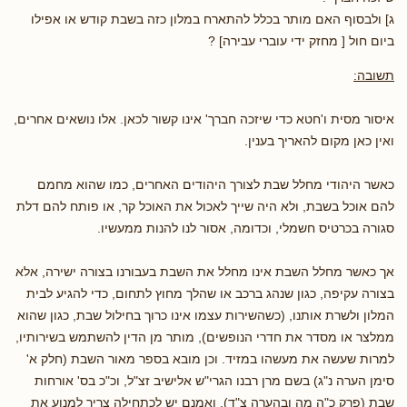
ג] ולבסוף האם מותר בכלל להתארח במלון כזה בשבת קודש או אפילו
ביום חול [ מחזק ידי עוברי עבירה] ?
תשובה:
איסור מסית ו'חטא כדי שיזכה חברך' אינו קשור לכאן. אלו נושאים אחרים,
ואין כאן מקום להאריך בענין.
כאשר היהודי מחלל שבת לצורך היהודים האחרים, כמו שהוא מחמם
להם אוכל בשבת, ולא היה שייך לאכול את האוכל קר, או פותח להם דלת
סגורה בכרטיס חשמלי, וכדומה, אסור לנו להנות ממעשיו.
אך כאשר מחלל השבת אינו מחלל את השבת בעבורנו בצורה ישירה, אלא
בצורה עקיפה, כגון שנהג ברכב או שהלך מחוץ לתחום, כדי להגיע לבית
המלון ולשרת אותנו, (כשהשירות עצמו אינו כרוך בחילול שבת, כגון שהוא
ממלצר או מסדר את חדרי הנופשים), מותר מן הדין להשתמש בשירותיו,
למרות שעשה את מעשהו במזיד. וכן מובא בספר מאור השבת (חלק א'
סימן הערה נ"ג) בשם מרן רבנו הגרי"ש אלישיב זצ"ל, וכ"כ בס' אורחות
שבת (פרק כ"ה מה ובהערה צ"ד), ואמנם יש לכתחילה צריך למנוע את