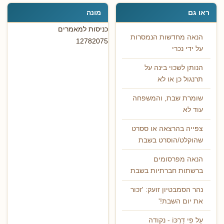
ראו גם
מונה
כניסות למאמרים
הנאה מחדשות הנמסרות
12782075
על ידי נכרי
הנותן לשכוי בינה על
תרנגול כן או לא
שומרת שבת, והמשפחה
עוד לא
צפייה בהרצאה או ססרט
שהוקלט/הוסרט בשבת
הנאה מפרסומים
ברשתות חברתיות בשבת
נהר הסמבטיון זועק: 'זכור
את יום השבת!'
עַל פִּי דַרְכּוֹ - נקודה