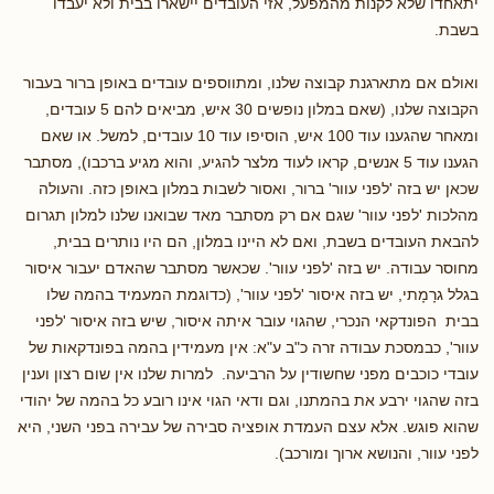
יתאחדו שלא לקנות מהמפעל, אזי העובדים יישארו בבית ולא יעבדו
בשבת.
ואולם אם מתארגנת קבוצה שלנו, ומתווספים עובדים באופן ברור בעבור
הקבוצה שלנו, (שאם במלון נופשים 30 איש, מביאים להם 5 עובדים,
ומאחר שהגענו עוד 100 איש, הוסיפו עוד 10 עובדים, למשל. או שאם
הגענו עוד 5 אנשים, קראו לעוד מלצר להגיע, והוא מגיע ברכבו), מסתבר
שכאן יש בזה 'לפני עוור' ברור, ואסור לשבות במלון באופן כזה. והעולה
מהלכות 'לפני עוור' שגם אם רק מסתבר מאד שבואנו שלנו למלון תגרום
להבאת העובדים בשבת, ואם לא היינו במלון, הם היו נותרים בבית,
מחוסר עבודה. יש בזה 'לפני עוור'. שכאשר מסתבר שהאדם יעבור איסור
בגלל גרָמָתי, יש בזה איסור 'לפני עוור', (כדוגמת המעמיד בהמה שלו
בבית הפונדקאי הנכרי, שהגוי עובר איתה איסור, שיש בזה איסור 'לפני
עוור', כבמסכת עבודה זרה כ"ב ע"א: אין מעמידין בהמה בפונדקאות של
עובדי כוכבים מפני שחשודין על הרביעה. למרות שלנו אין שום רצון וענין
בזה שהגוי ירבע את בהמתנו, וגם ודאי הגוי אינו רובע כל בהמה של יהודי
שהוא פוגש. אלא עצם העמדת אופציה סבירה של עבירה בפני השני, היא
לפני עוור, והנושא ארוך ומורכב).