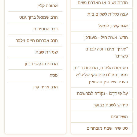
הדרת נשים או האדרת נשים
אהובה קליין
עצה כללית לשלום בית
הרב שמואל ברוך גנוט
אגוז קשיו, למשל
דבר החסידות
חדש: אשת חיל - מעודכן
הרב אברהם חיים זילבר
"יאריך ימים ויזכה לבנים
שמירת שבת
כשרים"
הרבנית בקשי דורון
רשימות הליכות, הדרכות וד"ת
ממרן הגר"ח קניבסקי שליט"א
פסח
בעניני שידוכין ונישואין
הרב אריה קרן
עַל פִּי דַרְכּוֹ - נקודה למחשבה
קידוש לשבת בבוקר
השידוכים
סט שירי שבת מובחרים