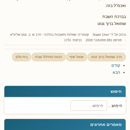
ואכמ"ל בזה.
בברכת השבת
שמואל ברוך גנוט
נכתב על ידי
Super User
קטגוריה:
שאלות ותשובות בהלכה - הרב ש. ב. גנוט שליט"א
פורסם ב08 ספטמבר 2020
כניסות: 1731
הרב שמואל ברוך גנוט
שאול שיף
הנאה מחילול שבת
בית מלון
קודם
הבא
חיפוש
חיפוש...
מאמרים אחרונים