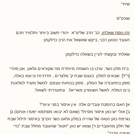
שיחי'
שוכט"ס
זהו נוסח שאלתו:
כב' הרב שליט"א יהודי חשוב ביותר ותלמיד חכם
העובד כטוען רבני, ביקש שאשאל את הרב כדלקמן:
שאלתי ובקשתי לעיין בשאלה כדלקמן:
בית מלון כשר, ערכו בו השגחה מיוחדת מה שקוראים גלאט, אנן סהדי
[ר"ל] שבאים למלון בעצם שבת ק' מלצרים , חדרניות וכיוצא באלה,
ספק בתחבורה של המלון , ספק בכוחות עצמם. למשל מערד למלונות
בים המלח, לאשל השומרון מאריאל. ונתעוררתי לשאול:
א] האם בהזמנת עובדים אלה אין איסור בפני עיוור?
ב] אולי יש כאן איסור מסית? (שאם לא יבואו מסתמא יפטרו אותם) ג]
נגרמת כאן הנאה של שהייה במלון גלאט כשר הכרוך באיסור חילול שבת
של חלק מהעובדים.ד] שמא יש כאן "חטא" שהעובד מחלל שבת "כדי
שיזכה חברך".