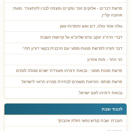
פרשת דברים - אלוקים זוכר ומקיים ומצפה לבניו להתעורר. מאת:
אהובה קליין
גולה אחר גולה, דם ואש ותמרות עשן
דברי הרה"ג יעקב עדס שליט"א על קדושת השבת
דבר תורה לפרשת מטות-מסעי עם הרבנית בקשי דורון תחי'
הר ההר - מות אהרון
פרשת מטות מסעי : נבואת ירמיהו מעוררת ישנים סגולה לנסים
פרשת פנחס- הוראות משמים לבחירת מנהיג הראוי לישראל
נבואת ירמיהו לעם ישראל
לכבוד שבת
חוברת: שבת קודש נפשי חולת אהבתך