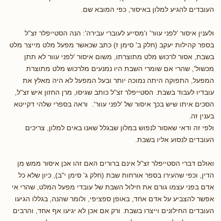
העובדים להגיע למלון באיסור, כפי המובא שם.
ולענין איסור 'לפני עוור' ו'מסייע לעוברי עבירה': הנה הסטייפלר זצ"ל
בספר קהילות יעקב (חלק ב' סימן ז) כתב שכאשר מפעל מלט מייצר מלט
בשבת, אסור לרכוש מלט מתוצרתו, משום איסור 'לפני עוור לא תתן
מכשול', שהרי אם שומרי השבת היו נמנעים מלרכוש מלט מתוצרת
המפעל, התפוקה היתה נמוכה יותר ובעל המפעל לא היה מאלץ את
עובדיו לעבוד בשבת. הסטייפלר זצ"ל כותב שגיסו, מרן החזון איש זצ"ל,
הסכים איתו שיש בכך איסור של 'לפני עוור'. וראה בספרי שלהי דקייטא
בענין זה.
ולפי זה ודאי שאסור לנפוש במלון שבגלל שאנו באים למלון, צריכים
העובדים לנסוע אליו בשבת.
ואולם דברי הסטייפלר זצ"ל אינם ברורים האם זהו אכן איסור ממש מן
הדין, וכפי שהעירו בספר אורחות שבת (חלק ג' סימן י"ב), כיון שלא כל
אדם בפני עצמו גורם את חילול השבת של עובדי מפעל המלט, שהרי אי
אפשר להצביע על אדם אחד, באופן ספציפי, ולומר שהנה, בגללו הגיעו
העובדים החילונים וייצרו בשבת. ורק אם אכן לא יגיעו אף אחד, והרבים