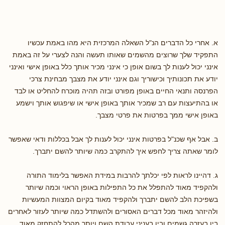
א. אחרי כל הדברים הנ"ל השאלה המרכזית היא מהו באמת עכשיו
התפקיד שלך שרוצים מהשמים שאותו תעשה והנה לצערי על זה באמת
אינני יכול לענות לך בשום אופן כי אינני מכיר אותך כלל באופן אישי ואינני
יודע את תכונותיך וכישוריך וגם אינני יודע את מצבך מבחינת צרכי
הפרנסה ותנאי החיים באופן מפורט ובזה תהיה מוכרח להחליט או לבד
או בהתיעצות עם רב שמכיר אותך באופן אישי או שיפגוש אותך וישמע
באופן אישי ממך בפרטות את פרטי מצבך.
ב. אבל אף שכנ"ל בפרטות אינני יכול לענות לך אבל בכללות ודאי שאפשר
לומר שאתה צריך לחפש איך להתקרב כמה שיותר להשם יתברך.
ג. דהיינו לראות לפי יכלתך להרבות במידת האפשר בלימוד התורה
ולהקפיד מאוד להתפלל את כל התפילות באופן הראוי וכמה שיותר
בשפיכת הלב להשם יתברך ולהקפיד מאוד בקיום המצוות המעשיות
ולהיזהר מאוד מכל דברים האסורים ולהשתדל כמה שיותר לעזור לאחרים
בין בעזרה גשמים ובין בעניני עבודת השם ויותר מהכל להתחזק מאוד