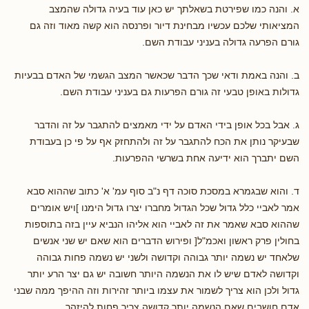
א. והנה כמו שפירטת בשאלתך יש כאן עוד בעיה גדולה שהמצב
המציאותי שלכם עכשיו מבחינת דיור ופרנסה הוא קשה מאוד וזה גם
גורם הפרעה גדולה בעניני עבודת השם.
ב. והנה באמת ודאי שכך הדבר שכאשר המצב הגשמי של האדם בבעיות
גדולות באופן טבעי זה גורם הפרעות גם בעניני עבודת השם.
ג. אבל בכל אופן בידי האדם על ידי מאמצים להתגבר על זה והדבר
שבעיקר נותן את הכח להתגבר על זה ולהתחזק אף על פי כן בעבודת
השם יתברך הוא ידיעה אחת בשרשי ההפרעות.
ד. והוא שבגמרא במסכת סוכה דף נ"ב סוף עמ' א' כתוב שההוא סבא
אמר לאביי כלל גדול שכל הגדול מחברו יצרו גדול הימנו ]ויש אומרים
שההוא סבא שאמר את זה לאביי הוא אליהו הנביא עיין בזה בתוספות
בחולין פרק ראשון ואכמ"ל[ ופירוש הדברים הוא שאם יש שני אנשים
שלאחד יש נשמה יותר גבוהה וקדושה ולשני יש נשמה פחות גבוהה
וקדושה לאדם שיש לו את הנשמה היותר חשובה יש גם יצר הרע יותר
גדול ולכן הוא צריך לשמור את עצמו ביותר זהירות וזה ההיפך ממה שבני
אדם חושבים שאם הנשמה יותר קדושה צריך פחות להיזהר.