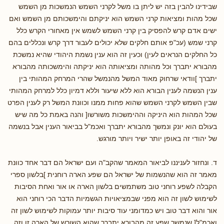
שבידינו להבין בזה יש ליתן בו משל לקרני השמש הנמשכות מן השמש
שכל מהות ומציאות קרני השמש הוא יניקתם והימשכותם מן השמש ואם
ישים אדם קרש להפסיק בין קרני השמש לשמש אין מאחורי הקרש כלל
קרני שמש (עכ"פ אותם חלקים שלא יכולים לעבור דרך קרש ונכללים בהם
כל החלקים הנראים לעין) וכעין זה הוא ענין נשמת היהודי שהיא נמשכת
מהבורא יתברך וכל מהותה ומציאותה הוא יניקתה והימשכותה מהבורא
יתברך ]וודאי שרחוק מאוד המשל מהנמשל שהרי המרחק המהותי בין
ענין הנשמה לענין הבורא הוא ללא שיעור וללא דמיון כלל למרחק המהותי
שבין השמש לקרני השמש שהוא פחות ממנו וכוונת המשל רק לענין הפרט
שכל המהות הוא היניקה וההימשכות משורשו[ והנה באמת כל מה שיש
בעולם הוא יונק ונמשך מהבורא יתברך ואכמ"ל בביאור הענין אבל בנשמה
של יהודי זה באופן יותר ישיר ויותר מורגש.
ד. ונחזור לעניננו לביאור המאמר שהקב"ה ועם ישראל הם דבר אחד כוונת
מאמר זה הוא שהנשמות של ישראל הם שפע הארה רוחנית ]בלשון ספרי
הקבלה לשפע רוחני טוב משתמשים בלשון הארה או אור ואחת הסיבות
לשימוש לשון זה הוא מפני שבמציאויות הגשמיות הדבר הכי רוחני הוא
אור והוא דבר טוב ויש כמדומני עוד סיבות יותר עמוקות לשימוש לשון זה
ואכמ"ל[ שנמשך שפע זה מהבורא יתברך שהוא השורש של הארה זו וזה