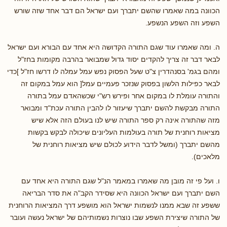
הכוונה במה שאמרו שהשם יתברך ועם ישראל הם דבר אחד שזה שורש
השפע וזה השפע הנשפע.
ה. ומה שאמרו עוד שגם התורה הקדושה היא אחד עם הבורא ועם ישראל
לבאר דבר זה צריך להקדים יסוד גדול שמבואר בהרבה מקומות בחז"ל
ומהם בגמ' בסנהדרין צ"ט שעל הפסוק נפש עמל עמלה לו דרשו חז"ל ]כדי
לבאר כפילות הלשון בפסוק שנזכר פעמיים עמל[ הוא עמל במקום זה
והתורה עומלת לו במקום אחר ופירש רש"י שכשהאדם עמל בתורה
התורה מבקשת להשם יתברך שיעזור לו להבין התורה עכת"ד ומבואר
מזה שהתורה אינה רק ספר התורה שיש לנו בעולם הזה אלא שיש
מציאות רוחנית של תורה בעולמות העליונים שיכולה לבקש בקשות
מהשם יתברך (ומשל לדבר הידוע לכולם שיש מציאות רוחנית של
מלאכים).
ו. ועל פי זה מובן מה שאמרו במאמר הנ"ל שגם התורה היא אחד עם
השם יתברך ועם ישראל הכוונה היא שסידר הקב"ה את סדר הבריאה
ששפע זה שבא ממנו לנשמות ישראל הוא מושפע דרך המציאות הרוחנית
של התורה שיצירת השפע שבו נוצרות נשמותיהם של ישראל נעשה ועובר