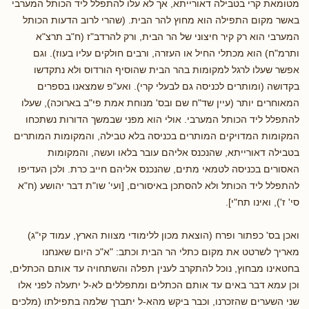
מטומאת קרי בטבילה דאורייתא, אך לא עלו להתפלל ליד הכותל המערבי
באשר מקום התפילה הוא מחוץ להר הבית. (שהרי לרוב הדעות הכותל
המערבי הוא רק קיר חיצוני של הר הבית, ורק להרדב"ז (ח"ב תרצ"א
ותרמ"ח) הוא מכתלי החיל או העזרה, ורבים חולקים עליו בעוז). וגם
אפשר שעלו לרגל למקומות בהר הבית שהוסיף הורדוס ולא נתקדשו
בקדושה (ומותרים לכניסה גם לבעלי קרי). ואע"פ שמצאנו בספרים
המאוחרים יותר (עיין שד"ח שם ובס' מנוחת אמת פי"ב בארוכה), שעלו
להתפלל ליד הכותל המערבי. אולי הוא מפני שבמשך הדורות נשתכחו
המקומות המדויקים המותרים בכניסה בלא טבילה, והמקומות המותרים
בטבילה דאורייתא, שהנכנס אליהם עובר בלאו ועשה, והמקומות
האסורים בכניסה לטמאי מתים, שהנכנס אליהם חייב כרת. ולכן העדיפו
להתפלל ליד הכותל ולא להסתכן באיסורים, [ועי' שו"ת דבר יהושע (ח"א
סי' ז'), ואינו תח"י].
ואכן בס' כפתור ופרח (הוצאת מכון ללימודי מצוות הארץ, עמוד קי"ג)
מאריך לשרטט את מקום כתלי הר הבית וכתב: "א"כ היום שאנחנו
בחטאינו מבחוץ, נוכל להתקרב לענין תפלה והשתחויה עד אותם הכתלים,
וכן עמא דבר באים עד אותם הכתלים ומתפללים לא-ל יתעלה לפני אלו
שני השערים שהזכרנו, וכבר ביקש מהא-ל יתברך שלמה בתפילתו (מלכים