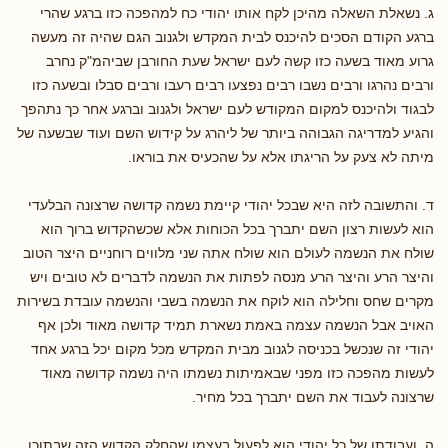
ג. נשאלת השאלה מהיכן לקח אותו יהודי כח למהפכה כזו ברגע שהרי
ברגע הקודם הסכים להיכנס לבית המקדש ולגנוב הגם שהיה זה מעשה
גרוע מאוד בשעה כזו קשה לעם ישראל שעת החורבן שביהמ"ק נחרב
ורבים נהרגו ורבים נשבו רבים נפצעו רבים רעבו ורבים סבלו ובשעה כזו
לבגוד ולהיכנס למקום המקודש לעם ישראל ולגנוב וברגע אחר כך נתהפך
והגיע למדריגה הגבוהה ביותר של ליהרג על קידוש השם ועוד שבשעה של
מיתה לא צעק על הריגתו אלא על שהכעיס את בוראו.
ד. והתשובה לזה היא שבכל יהודי קיימת נשמה קדושה שרצונה הבלעדי
הוא לעשות רצון השם יתברך בכל הכוחות אלא שכשהקדוש ברוך הוא
שולח את הנשמה לעולם הוא שולח אתה שני מלווים רוחניים היצר הטוב
והיצר הרע והיצר הרע מנסה לפתות את הנשמה לדברים לא טובים ויש
מקרים שחס וחלילה הוא לוקח את הנשמה בשבי והנשמה עובדת בשירות
האויב אבל הנשמה עצמה באמת נשארת תמיד קדושה מאוד ולכן אף
יהודי זה שנכשל בכניסה לגנוב מבית המקדש מכל מקום יכל ברגע אחד
לעשות מהפכה כזו מפני שבאמיתות נשמתו היה נשמה קדושה מאוד
שרצונה לעבוד את השם יתברך בכל מחיר.
ה. ועבודתו של כל יהודי הוא לפעול בעצמו שהחלק הקדוש הזה שבתוכו