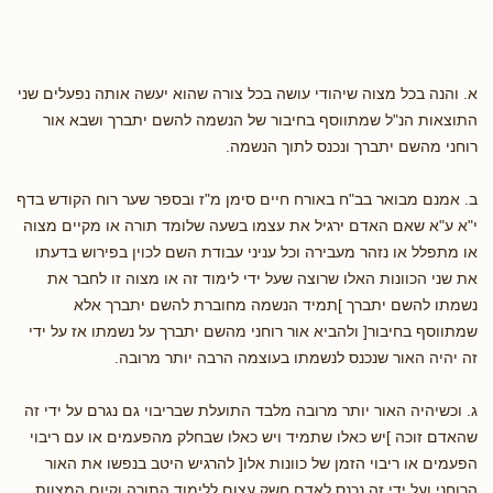
א. והנה בכל מצוה שיהודי עושה בכל צורה שהוא יעשה אותה נפעלים שני
התוצאות הנ"ל שמתווסף בחיבור של הנשמה להשם יתברך ושבא אור
רוחני מהשם יתברך ונכנס לתוך הנשמה.
ב. אמנם מבואר בב"ח באורח חיים סימן מ"ז ובספר שער רוח הקודש בדף
י"א ע"א שאם האדם ירגיל את עצמו בשעה שלומד תורה או מקיים מצוה
או מתפלל או נזהר מעבירה וכל עניני עבודת השם לכוין בפירוש בדעתו
את שני הכוונות האלו שרוצה שעל ידי לימוד זה או מצוה זו לחבר את
נשמתו להשם יתברך ]תמיד הנשמה מחוברת להשם יתברך אלא
שמתווסף בחיבור[ ולהביא אור רוחני מהשם יתברך על נשמתו אז על ידי
זה יהיה האור שנכנס לנשמתו בעוצמה הרבה יותר מרובה.
ג. וכשיהיה האור יותר מרובה מלבד התועלת שבריבוי גם נגרם על ידי זה
שהאדם זוכה ]יש כאלו שתמיד ויש כאלו שבחלק מהפעמים או עם ריבוי
הפעמים או ריבוי הזמן של כוונות אלו[ להרגיש היטב בנפשו את האור
הרוחני ועל ידי זה נכנס לאדם חשק עצום ללימוד התורה וקיום המצוות.