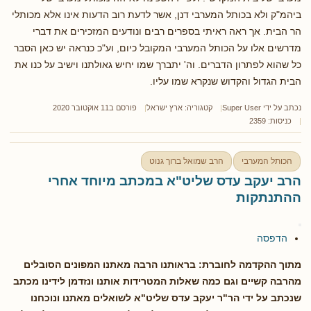
ביהמ"ק ולא בכותל המערבי דנן, אשר לדעת רוב הדעות אינו אלא מכותלי
הר הבית. אך ראה ראיתי בספרים רבים ונודעים המזכירים את דברי
מדרשים אלו על הכותל המערבי המקובל כיום, וע"כ כנראה יש כאן הסבר
כל שהוא לפתרון הדברים. וה' יתברך שמו יחיש גאולתנו וישיב על כנו את
הבית הגדול והקדוש שנקרא שמו עליו.
נכתב על ידי
Super User
קטגוריה:
ארץ ישראל
פורסם ב11 אוקטובר 2020
כניסות: 2359
הכותל המערבי
הרב שמואל ברוך גנוט
הרב יעקב עדס שליט"א במכתב מיוחד אחרי
ההתנתקות
הדפסה
מתוך ההקדמה לחוברת: בראותנו הרבה מאתנו המפונים הסובלים
מהרבה קשיים וגם כמה שאלות המטרידות אותנו ונזדמן לידינו מכתב
שנכתב על ידי הר"ר יעקב עדס שליט"א לשואלים מאתנו ונוכחנו