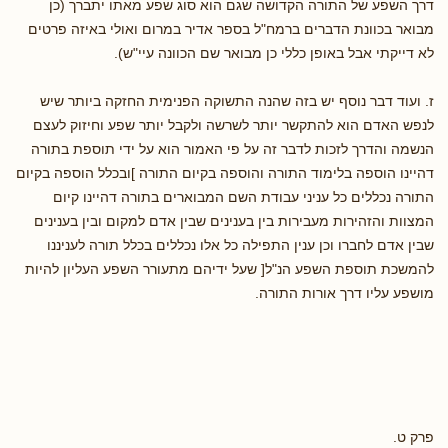
דרך השפע של התורה הקדושה שגם הוא סוג שפע מאתו יתברך (כן
מבואר בכוונת הדברים ברמח"ל בספר אדיר במרום ואולי באיזה פרטים
לא דייקתי אבל באופן כללי כן מבואר שם הכוונה עיי"ש).
ז. ועוד דבר נוסף יש בזה שהנה התשוקה הפנימית החזקה ביותר שיש
לנפש האדם הוא להתקשר יותר לשרשה ולקבל יותר שפע וחיזוק לעצם
הנשמה והדרך לזכות לדבר זה על פי האמור הוא על ידי תוספת בתורה
דהיינו הוספה בלימוד התורה והוספה בקיום התורה ]ובכלל הוספה בקיום
התורה נכללים כל עניני עבודת השם המבוארים בתורה דהיינו קיום
המצוות והזהירות מעבירות בין בענינים שבין אדם למקום ובין בענינים
שבין אדם לחברו וכן ענין התפילה כל אלו נכללים בכלל תורה לעניננו
להמשכת תוספת השפע הנ"ל[ שעל ידיהם מתעורר השפע העליון להיות
מושפע עליו דרך אורות התורה.
פרק ט.