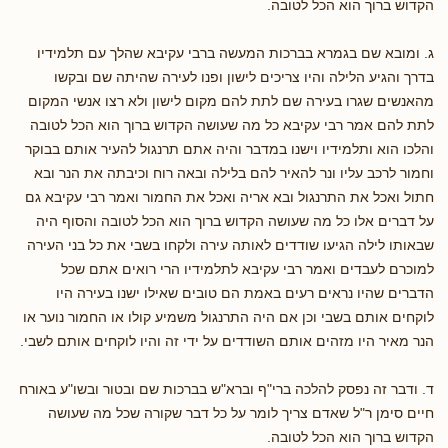
הקדוש ברוך הוא הכל לטובה.
ג. ומובא שם בגמרא בברכות המעשה ברבי עקיבא שהלך עם תלמידיו
בדרך והגיע הלילה והיו צריכים לישון ופנו לעירה שהיתה שם ובקשו
מהאנשים שגרו בעירה שם לתת להם מקום לישון ולא רצו אנשי המקום
לתת להם אמר רבי עקיבא כל מה שעושה הקדוש ברוך הוא הכל לטובה
והלכו הוא ותלמידיו וישנו במדבר והיה אתם תרנגול להעיר אותם בבוקר
וחמור לרכב עליו ונר להאיר להם בלילה ובאה רוח וכיבתה את הנר ובא
חתול ואכל את התרנגול ובא אריה ואכל את החמור ואמר רבי עקיבא גם
על דברים אלו כל מה שעושה הקדוש ברוך הוא הכל לטובה והסוף היה
שבאותו לילה הגיעו שודדים לאותה עירה ולקחו בשבי את כל בני העירה
למוכרם לעבדים ואמר רבי עקיבא לתלמידיו הרי רואים אתם שכל
הדברים שהיו נראים רעים באמת הם טובים שאילו ישנו בעירה היו
לוקחים אותם בשבי וכן אם היה התרנגול משמיע קולו או החמור נוער או
הנר מאיר היו מזהים אותם השודדים על ידי זה והיו לוקחים אותם לשבי.
ד. ודבר זה נפסק להלכה ברי"ף וברא"ש בברכות שם ובטור ובשו"ע באורח
חיים סימן ר"ל שאדם צריך לומר על כל דבר שקורה שכל מה שעושה
הקדוש ברוך הוא הכל לטובה.