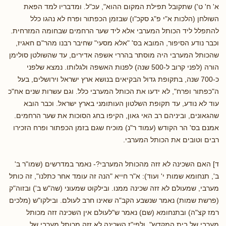
א' ח' ט') שתקובל תפילת המקום ההוא", עכ"ל. ומדבריו למד הפאת
השולחן (הלכות א"י פ"ג סקכ"ו) שבזמן הכפתור ופרח לא נהגו כלל
להתפלל ליד הכותל המערבי אלא ליד שער הרחמים שבחומה המזרחית.
וכבר נודע הסיפור, המובא בס' "אלא מסעי" שחיבר רבנו מהר"ם חאגיז,
שהכותל המערבי היה מוסתר בהררי אשפה אדירים, עד שהשולטן סולימן
הורה (לפני קרוב ל-500 שנה) לפנות האשפה ולגלותו. נמצא שלפני
כ-700 שנה, בתקופת גדול הבקיאים בנושא ארץ ישראל וירושלים, בעל
ה"כפתור ופרח", לא ידעו את הכותל המערבי כלל. וגם עשרות שנים אח"כ
עוד לא נודע, עד תקופת השלטון העותומני בארץ ישראל. וכבר הובא
שהגאונים, וביניהם רב האי גאון, הקיפו בחג הסוכות את שער הרחמים.
אמנם בס' הר הקודש (עמוד ר"נ) מוכיח שגם בזמן הכפתור ופרח הזכירו
רבים וטובים את הכותל המערבי.
ד] האם השכינה לא זזה מהכותל המערבי?- נאמר במדרשים (שמו"ר ב'
ב', תנחומא שמות י' ועוד): א"ר חייא "הנה זה עומד אחר כתלנו", זה כותל
מערבי, שמעולם לא זזה שכינה ממנו. ובילקוט שמעוני (שה"ש ב') ובזוה"ק
(פרשת שמות) נאמר שנשבע הקב"ה שאינו חרב לעולם. ובילקו"ש (מלכים
רמז קצ"ה) ובתנחומא (שם) נאמר ש"לעולם אין השכינה זזה מכותל
מערבי של בית המקדש". ולפי"ז השכינה לא זזה מכותל מערבי של