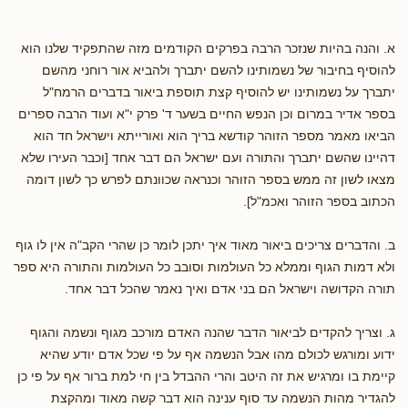
א. והנה בהיות שנזכר הרבה בפרקים הקודמים מזה שהתפקיד שלנו הוא
להוסיף בחיבור של נשמותינו להשם יתברך ולהביא אור רוחני מהשם
יתברך על נשמותינו יש להוסיף קצת תוספת ביאור בדברים הרמח"ל
בספר אדיר במרום וכן הנפש החיים בשער ד' פרק י"א ועוד הרבה ספרים
הביאו מאמר מספר הזוהר קודשא בריך הוא ואורייתא וישראל חד הוא
דהיינו שהשם יתברך והתורה ועם ישראל הם דבר אחד [וכבר העירו שלא
מצאו לשון זה ממש בספר הזוהר וכנראה שכוונתם לפרש כך לשון דומה
הכתוב בספר הזוהר ואכמ"ל].
ב. והדברים צריכים ביאור מאוד איך יתכן לומר כן שהרי הקב"ה אין לו גוף
ולא דמות הגוף וממלא כל העולמות וסובב כל העולמות והתורה היא ספר
תורה הקדושה וישראל הם בני אדם ואיך נאמר שהכל דבר אחד.
ג. וצריך להקדים לביאור הדבר שהנה האדם מורכב מגוף ונשמה והגוף
ידוע ומורגש לכולם מהו אבל הנשמה אף על פי שכל אדם יודע שהיא
קיימת בו ומרגיש את זה היטב והרי ההבדל בין חי למת ברור אף על פי כן
להגדיר מהות הנשמה עד סוף ענינה הוא דבר קשה מאוד ומהקצת