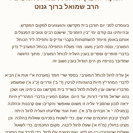
הרב שמואל ברוך גנוט
בעומדנו לפני יום חורבן בית מקדשנו והגעגועים למקום המקדש,
ובהיותינו גם קודם ימי "בין הזמנים", שישנם רבים וטובים המנצלים
אותם באופן מיוחד להשתטחות בקברי צדיקים ותפילה ליד הכותל
המערבי, ננסה להבין מעט: מהי מעלת התפילה בכותל המערבי? נדון
בדברי סופרים וספרים בענין העליה לכותל המערבי, מתוך הדגשה
שמדובר בטיפה מן הים הגדול בענין נשגב זה.
א] עליה לרגל לכותל המערבי: בספר שדי חמד (מערכת א"י אות א') הביא
לדברי המהרי"ץ חיות בהגהותיו לגיטין (ד' ב') ונדרים (כ"ג א') שמשמע
מדבריו שישנו ענין לעלות לרגל בשריד בית מקדשנו גם בימינו אנו ושכן
נהגו ישראל מדורי דורות, עד היום. אמנם המעיין בדברי המהרי"ץ חיות
יראה לנכון שהסביר עליה זו משום שאפשר והקריבו שם קרבנות וכהלכה
(במגילה י' א' וזבחים ס"ב א'). זאת ועוד שלדעתו העליה לרגל היתה
לצורך קיבוץ החכמים שהיו שם, כדי לשטוח בפניהם שאלות בהלכה. וכן
מצינו בחולין (מ"ח א') שעלו לרגל ליבנה, מקום החכמים, כדי לשאול
שאלות שהצטברו בין חג לחג. ואף הנשים עלו לרגל, כדי לכבד את התורה