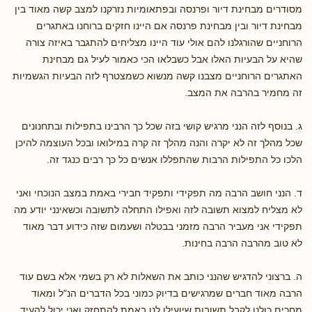
מסודרים מבחינת דיור ופרנסה ובפתאומיות נזרקנו למצב קשה מאוד בין
מבחינת דיור ובין מבחינת פרנסה אם היינו חזקים ברוחנו באתגרים
הרוחניים שהורגלנו להם אולי עוד היינו מצליחים להתגבר באיזה צורה
שהיא על הבעיות האלו אבל כשבלאו הכי כאמור לעיל גם מבחינת
האתגרים הרוחניים מצבנו קשה מנשוא כשמצטרף לזה הבעיות הגשמיות
זה מחמיר בהרבה את המצב.
ג. בנוסף לזה הנני מרגיש קושי בזה שכל כך הרבינו בתפילות ובתחנונים
שכל מהלך זה לא יקרה והנה מהלך זה קרה במילואו ובכל העוצמה להיכן
הלכו כל התפילות הרבות שהתפללו אנשים כל כך רבים כנגד זה.
ד. הנני חושב הרבה מה תפקידי ותפקיד חבירי באמת במצב הנוכחי ואני
לא מצליח למצוא תשובה לזה ואפילו התחלה לתשובה וכשאינני יודע מה
תפקידי אני מעביר הרבה מזמני בבטלה ושעמום שזה כידוע דבר מאוד
לא טוב מהרבה הרבה בחינות.
ה. ברצוני להדגיש שהנני כותב את השאלות לא רק בשמי אלא בשם עוד
הרבה מאוד חברים שמרגישים בדיוק כמוני בכל הדברים הנ"ל ומאוד
מחכים כולנו לקבל תשובות שיועילו לנו באמת להתחזק ואני יכול להעיד