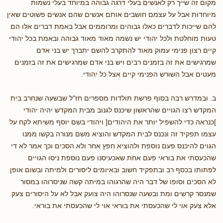
מקום זה שייך רק לאנשים בעלי דרגה גבוהה במיוחד בעלי נשמות
מיוחדות אבל על עצמם חושבים אותם אנשים שהם אנשים פשוטים שאין
להם שייכות לדברים כאלו גבוהים ומרוממים אבל באמת דברים אלו הם
טעות מוחלטת ולכל יהודי יש נשמה מאוד מאוד גבוהה ובאמת בכל יהודי
קיים רצון פנימי עמוק מאוד להתקרב להשם יתברך יש בני אדם
שמרגישים את זה בזמנים רבים ויש בני אדם שמרגישים את זה בזמנים
מעטים אבל השורש הפנימי קיים אצל כל יהודי.
ב. ובמדרש רבה בסוף פרשת תולדות מספרים חז"ל שבשעה שנחרב בית
המקדש רצו הגויים שהראשון שיכנס לגנוב מבית המקדש יהיה יהודי
]כנראה כדי להשפיל יותר את היהודים[ ויהודי בשם יוסף משיתא לקח על
עצמו תפקיד זה ונכנס לבית המקדש והוציא משם מנורה בקשו ממנו
הגוים להיכנס פעם נוספת ולהוציא חפץ אחר ולא הסכים וכך אמר לא די
שהכעסתי את בוראי פעם אחת שאכעיסנו פעם נוספת ניסו הגויים
לפתותו בכסף רב ובתפקיד חשוב ובאיומים ליסורים ולמיתה ובשום אופן
לא הסכים וסופו של דבר היה שהרגוהו במיתה קשה שניסרוהו במסור
שמנסר קרשים ומת ובשעה שנסרוהו היה צועק אבל לא על היסורים צעק
אלא צעק אוי לי שהכעסתי את בוראי אוי לי שהכעסתי את בוראי.