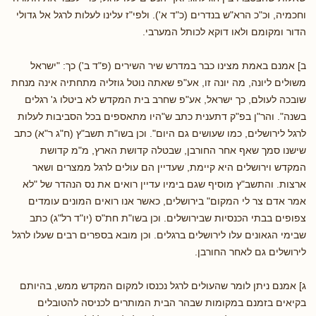
וחכמיה, וכ"כ הרא"ש בנדרים (כ"ד א'). ולפי"ז עלינו לעלות לרגל אל גדולי
הדור ומקומם ולאו דוקא לכותל המערבי.
ב] אמנם באמת מצינו כבר במדרש שיר השירים (פ"ד ב') כך: "ישראל
משולים ליונה, מה יונה זו, אע"פ שאתה נוטל גוזליה מתחתיה אינה מנחת
שובכה לעולם, כך ישראל, אע"פ שחרב בית המקדש לא ביטלו ג' רגלים
בשנה". והר"ן בפ"ק דתענית כתב ש"היו מתאספים בכל הסביבות לעלות
לרגל לירושלים, כמו שעושים גם היום". וכן בשו"ת תשב"ץ (ח"ג ר"א) כתב
שישנו סמך שאף אחר החורבן, שבטלה קדושת הארץ, מ"מ קדושת
המקדש וירושלים היא קיימת, שעדיין הם עולים לרגל ממצרים ושאר
ארצות. והתשב"ץ מוסיף שגם בימיו עדיין רואים את נס הנהדר של "לא
אמר אדם צר לי המקום" בירושלים, כאשר אנו רואים המונים עומדים
צפופים בבתי הכנסיות שבירושלים. וכן בשו"ת חת"ס (יו"ד רל"ג) כתב
שבימי הגאונים עלו לירושלים ברגלים. וכן מובא בספרים רבים שעלו לרגל
לירושלים גם לאחר החורבן.
ג] אמנם ניתן לומר שהעולים לרגל נכנסו למקום המקדש ממש, בהיותם
בקיאים בזמנם במקומות שבהר הבית המותרים לכניסה להטובלים