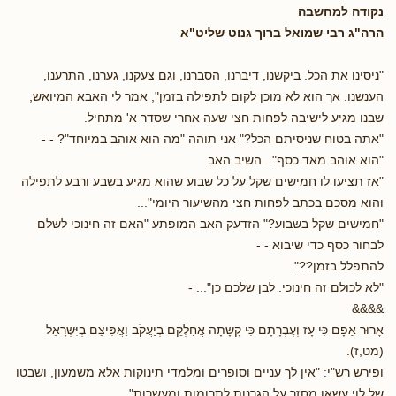
נקודה למחשבה
הרה"ג רבי שמואל ברוך גנוט שליט"א
"ניסינו את הכל. ביקשנו, דיברנו, הסברנו, וגם צעקנו, גערנו, התרענו,
הענשנו. אך הוא לא מוכן לקום לתפילה בזמן", אמר לי האבא המיואש,
שבנו מגיע לישיבה לפחות חצי שעה אחרי שסדר א' מתחיל.
"אתה בטוח שניסיתם הכל?" אני תוהה "מה הוא אוהב במיוחד"? - -
"הוא אוהב מאד כסף"...השיב האב.
"אז תציעו לו חמישים שקל על כל שבוע שהוא מגיע בשבע ורבע לתפילה
והוא מסכם בכתב לפחות חצי מהשיעור היומי"...
"חמישים שקל בשבוע?" הזדעק האב המופתע "האם זה חינוכי לשלם
לבחור כסף כדי שיבוא - -
להתפלל בזמן??".
"לא לכולם זה חינוכי. לבן שלכם כן"... -
&&&&
אָרוּר אַפָם כִּּי עָז וְעֶבְרָתָם כִּּי קָשָתָה אֲחַלְקֵם בְיַעֲקֹב וַאֲפִּיצֵם בְיִּשְרָאֵל
(מט,ז).
ופירש רש"י: "אין לך עניים וסופרים ומלמדי תינוקות אלא משמעון, ושבטו
של לוי עשאו מחזר על הגרנות לתרומות ומעשרות".