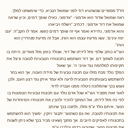
חז"ל מספרים שכשהגיע דוד לפני שמואל הנביא, כדי שימשחנו למלך,
ראה שמואל שדוד הוא אדמוני- "אדמוני, כאילו שופך דמים, וכיון שראה
שמואל את דוד אדמוני, דכתיב "וישלח ויביאהו
והוא אדמוני, נתיירא ואמר אף זה שופך דמים כעשו. אמר לו הקב"ה: 'עם
יפה עינים', עשו מדעת עצמו הוא הורג, אבל זה מדעת סנהדרין הוא
הורג".
הגר"א כותב שלפי מזל לידתו של דוד, שנולד בזמן מזל מאדים, היתה בו
תכונה לשפוך דם. אך דוד השתמש בתכונותיו הטבעיות לטובה וניצל את
תקיפותו למלחמה נגד אויבי ה'. אך שאול
המלך נולד מכח מזלו עם תכונה טבעית של מידת הענוה, אך הוא בחר
להשתמש בענוותנותו הטבעית לרעה ולא עמד איתן נגד רצון העם, ולכן
נענש בכך שהמלוכה ניטלה ממנו ועברה לדוד.
לאור זאת מסביר הגר"א שכל אדם נולד עם תכונות טבעיות הטמונות בו
לפי כח מזל לידתו, ועל המחנך להכיר ולהבין את תכונותיו המיוחדות של
הנער, איתם נולד ע"פ מזלו, ולחנכו בכך שינתב
את תכונותיו לטובה, ואז גם כשהנער יתבגר ויזקין, ימשיך הוא להשתמש
בתכונותיו לאפיקים חיובים. אך מחנך (שאינו מכיר בכך שלא ניתן לשנות
את תכונות הנער, שנטבעו בדמו ובלבבו ע"פ