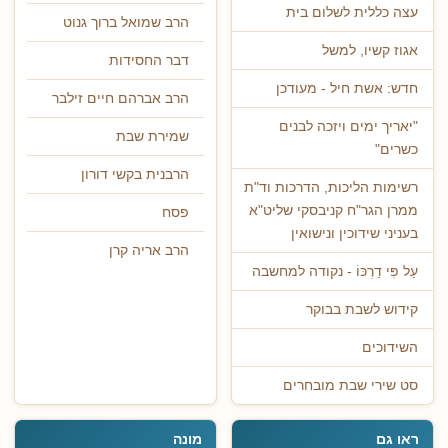
עצה כללית לשלום בית
הרב שמואל ברוך גנוט
אגוז קשיו, למשל
דבר החסידות
חדש: אשת חיל - מעודכן
הרב אברהם חיים זילבר
"יאריך ימים ויזכה לבנים
שמירת שבת
כשרים"
הרבנית בקשי דורון
רשימות הליכות, הדרכות וד"ת
ממרן הגר"ח קניבסקי שליט"א
פסח
בעניני שידוכין ונישואין
הרב אריה קרן
עַל פִּי דַרְכּוֹ - נקודה למחשבה
קידוש לשבת בבוקר
השידוכים
סט שירי שבת מובחרים
ראו גם
מונה