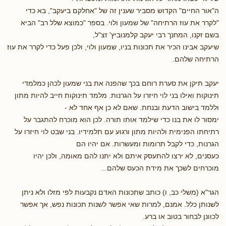
ה"אור החיים" הקדוש מסביר שענין זה של "אחלקם ביעקב", בא כדי
"לקרר את עוז הרתיחה" של שמעון ולוי. בספר "כמוצא שלל רב" הביא
בשם זקנו, המחנך רבי יעקב קלמנוביץ' זצ"ל,
שיעקב אבינו הכיר את תכונות בניו, שמעון ולוי, ולכן פעל כדי לקרר את עוז
הרתיחה שלהם.
יעקב תיקן את סערת רוחם בכך שהפנה את בני שמעון לכהן כמלמדי
תינוקות ואילו בני לוי חיזרו על הגרנות. מלמד תינוקות חייב להיות מתון
וללמד בישוב הדעת ובנחת. שאם לא כן אף אחד לא -
ימסור לו את בנו כדי שילמד אותו תורה. לכן הוא מוכרח להתגבר על
רתיחתו הפנימית ולהיות מתון ורגוע עם תלמידיו. בני שבט לוי חיזרו על
הגרנות, כדי לקבל תרומות ומעשרות. אם יהיו הם
כעסנים, לא ירצו להתעסק איתם ולא יתנו להם מאומה, ולכן יהיו
מוכרחים לשכך את מידת הכעס שלהם...
הגר"א (משלי כב, ו) כותב שתכונות האדם נקבעות לפי מזלו ולא ניתן
לשנותן כלל. אמנם, למרות שאי אפשר לשנות תכונות נפש, אך אפשר
לכוונן לבחור בטוב או ברע.