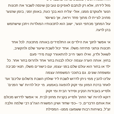
מזל לידתו, אלא רק לנתבם לאפיקים טובים) שינסה לשבור את תכונות
הנער ולעוקרם ממנו, אולי יצליח הוא בכך כעת, באופן זמני, בזמן שהנער
מחויב לציית לו מתוך פחד ויראה, אך כשיוסר
עול המחנך מכתפי הנער, ישוב הוא לתכונותיו המולדות ויתכן שישתמש
בהן לרעה.
אי אפשר לחנך את הילדים או התלמידים באותה מתכונת. לכל אחד
תכונות ונתוני פתיחה משלו. אחד יכול לשבת שיעור שלם ולהקשיב,
לשאול ולדון, ואילו השני חייב להתאוורר קצת מידי פעם
בחוץ. אותה הערה עצמה יכולה לבנות בחור אחד ולהרוס בחור אחר. כל
ילד או בחור הוא עולם שלם בפני עצמו, עם כישורים משלו, תנאי סביבה
ומשפחה שונים. גם בתוככי המשפחה עצמה
עלינו להבין ממי ניתן לדרוש לשבת ליד שולחן השבת מ'שלום עליכם' ועד
לאחר ברכת המזון ומי זקוק להפוגה באמצע. מי יכול להיות 'שר הפנים'
ולסייע בעבודות הנקיון וסידור הבית ומי זקוק
דוקא להיות 'שר החוץ' ולסייע בקניות מחוץ לבית. אי אפשר לדרוש מכולם
את אותם הדברים, כי –כפי שחזר ושינן המשגיח הגה"צ רבי שלמה וולבה
זצ"ל, בשיחות רבות ששמענו ממנו- המסילת