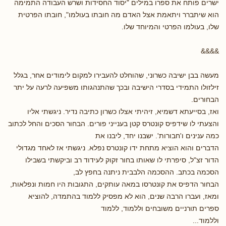
ישרים פותח את ספרו במילים "יסוד החסידות ושרש העבודה התמימה
הוא שיתברר ויתאמת אצל האדם מה חובתו בעולמו", חובתו הפרטית
שלו, בעולמו הפרטי והמיוחד שלו.
&&&&
מעשה בבן ישיבה כשרוני, שהוחלט להעבירו למקום לימודים אחר, בגלל
זילזולו התמידי בסדרי הישיבה ובכך שהתנהגותו משפיעה לרעה על יתר
הבחורים.
ואז, בסייעתא דשמיא, זיהיתי אצלו כשרון כתיבה נדיר. ניגשתי אליו
והצעתי לו שידפיס קונטרס קטן בענייני פורים. הבחור הסכים והחל לכתוב
כמה ענינים ו'חבורות'. ישבנו יחד, ליבנו את
הדברים והוא הוציא מתחת ידו קונטרס נפלא. ניגשתי אז לאחד מגדולי
הדור זצ"ל, סיפרתי לו שאותו בחור זקוק לעידוד רב וביקשתי בשבילו
הסכמה בכתב. ההסכמה הלבבית ניתנה בחפץ לב,
הבחור הדפיס את קונטרסו במאה עותקים, התגובות היו חמות ונפלאות,
ומאז, ועברו הרבה שנים, הוא לא מפסיק ללמוד בהתמדה, להוציא
ספרים תורניים משובחים וללמוד, ללמוד
וללמוד...