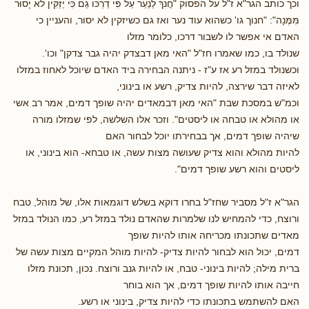
וכך כותב הגר"א ז"ל על הפסוק "חֲנֹךְ לַנַעַר עַל פִּי דַרְכּוֹ גַם כִּּי יַזְקִּין לאֹ יָסוּר
מִּמֶּנָה": "חנוך גו' כשהוא עוד נער ואז גם כשיזקין לא יסור, והעניין כי
האדם אי אפשר לו לשבור דרכו, כלומר מזלו
שנולד בו, כמו שאמרו חז"ל "האי מאן דבצדק יהיה גבר צדקן" וכו'.
וכשנולד במזל רע אז ע"ז - ניתנה הבחירה ביד האדם שיוכל לאחוז במזלו
לאיזה דבר שירצה, להיות צדיק, רשע או בינוני,
וכמ"ש במסכת שבת "האי מאן דבמאדים יהיה שופך דמים, אמר רב אשי
או מהולא או טבחה או ליסטים". וזכר אלו השלשה, לפי שמזלו מורה
שיהיה שופך דמים, אך בבחירתו יוכל לבחור האם
להיות מהולא והוא צדיק שעושה מצות עשה, או טבחא- הוא בינוני, או
ליסטים והוא רשע שופך דמים".
הגר"א ז"ל מסביר שחז"ל בחרו דוקא בשלש דוגמאות אלו, של מוהל, טבח
ורוצח, כדי להמחיש לנו שלמרות שהאדם נולד במזל רע, כמו הנולד במזל
מאדים שתכונתו מכריחה אותו להיות שופך
דמים, יכול הוא לבחור להיות צדיק- להיות מוהל המקיים מצות עשה של
ברית מילה; להיות בינוני- טבח, או להיות גנב ורוצח. נכון, תכונת מזלו
חייבה אותו להיות שופך דמים, אך הוא בוחר
האם להשתמש בתכונתו כדי להיות צדיק, בינוני או רשע.