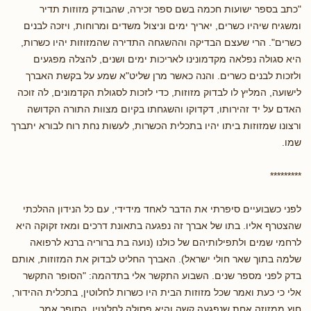
"כתב בספר ישועות חכמה בשם ספר זכירה, שהבודק מזוזות תדיר
ומשגיח שיהיו כשרים, יאריך ימים וניצול משדים ומרוחות, ויזכה לבנים
כשרים". הרי שעצם הבדיקה וההשגחה התדירה שהמזוזות יהיו כשרות,
היא סגולה נפלאה מקדמונינו לאריכות ימים ושנים, להצלה מפגעים
ולזכות לבנים כשרים. והנה כאשר מרן שליט"א שמע על בקשת האברך
לישועה, המליץ לו לבדוק מזוזות, כדי לזכות לסגולת הקדמונים, לה זוכה
האדם על יד זהירותו, דקדוקו והשגחתו בקיום מצוות התורה הקדושה
ורצונו שמזוזות ביתו יהיו בתכלית הכשרות, לעשות נחת רוח לבורא יתברך
שמו.
*********
לפני כשבועיים סיפרתי את הדבר לאחד מידידי, עם כל הנידון ההלכתי
שהצטרף אליו. בתו של אברך זה נפגעה בתאונת דרכים ומאז זקוקה היא
לרחמי שמים ולתפילותיהם של כולנו (נועה בת ברוריה ברנא לרפואה
שלמה בתוך שאר חולי ישראל). האברך החליט לבדוק את המזוזות, אותם
בדק לפני מספר שנים. השבוע התקשר אלי בתדהמה: "הסופר התקשר
אלי כי כעת ואמר שכל מזוזות הבית היו כשרות לחלוטין, בתכלית ההידור,
חוץ ממזוזה אחת שנפגעה קשה והיא פסולה לחלוטין. הסופר אמר