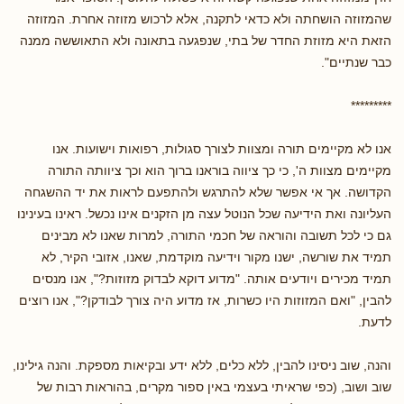
שהמזוזה הושחתה ולא כדאי לתקנה, אלא לרכוש מזוזה אחרת. המזוזה
הזאת היא מזוזת החדר של בתי, שנפגעה בתאונה ולא התאוששה ממנה
כבר שנתיים".
*********
אנו לא מקיימים תורה ומצוות לצורך סגולות, רפואות וישועות. אנו
מקיימים מצוות ה', כי כך ציווה בוראנו ברוך הוא וכך ציוותה התורה
הקדושה. אך אי אפשר שלא להתרגש ולהתפעם לראות את יד ההשגחה
העליונה ואת הידיעה שכל הנוטל עצה מן הזקנים אינו נכשל. ראינו בעינינו
גם כי לכל תשובה והוראה של חכמי התורה, למרות שאנו לא מבינים
תמיד את שורשה, ישנו מקור וידיעה מוקדמת, שאנו, אזובי הקיר, לא
תמיד מכירים ויודעים אותה. "מדוע דוקא לבדוק מזוזות?", אנו מנסים
להבין, "ואם המזוזות היו כשרות, אז מדוע היה צורך לבודקן?", אנו רוצים
לדעת.
והנה, שוב ניסינו להבין, ללא כלים, ללא ידע ובקיאות מספקת. והנה גילינו,
שוב ושוב, (כפי שראיתי בעצמי באין ספור מקרים, בהוראות רבות של