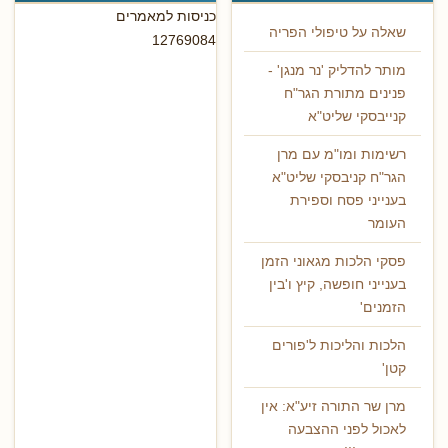
כניסות למאמרים
שאלה על טיפולי הפריה
12769084
מותר להדליק 'נר מנגן' -
פנינים מתורת הגר"ח
קנייבסקי שליט"א
רשימות ומו"מ עם מרן
הגר"ח קניבסקי שליט"א
בענייני פסח וספירת
העומר
פסקי הלכות מגאוני הזמן
בענייני חופשה, קיץ ו'בין
הזמנים'
הלכות והליכות ל'פורים
קטן'
מרן שר התורה זיע"א: אין
לאכול לפני ההצבעה