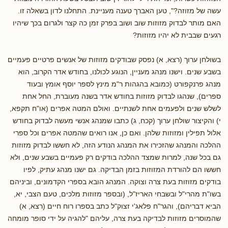
עשה של מזוזה?", טען האברך טענה מעניינת. התחלנו לדון בשאלה זו.
האם מותר לבדוק מזוזות שוב ושוב בפרק זמן כה קצר ולגרום בכך שיהיו
רגעים שבבית לא יהיו מזוזות?
בשולחן ערוך (רצא, א) נפסק שבודקים מזוזות של אנשים פרטיים פעמיים
בשבע שנים. וישנו מנהג מעניין, הנוגע לכולנו, בחודש אדר הקרוב, הוא
מנהג פרנקפורט (כמובא בהגהות ר"מ מינץ לספר יוסף אומץ ובעוד
ספרים), שנהגו לבדוק מזוזות בחודש אדר בשנה מעוברת, החל אחת
לשלש שנים ולפעמים אחת לשנתיים. ואולם המטה אפרים (או"ח תקפא,
י) והקיצור שולחן ערוך (קכח, ג) כתבו שמנהג אנשי מעשה לבדוק בחודש
אלול תפילין ומזוזות שלהן. ואם כן, אנו רואים שהמטה אפרים וכל ספרי
ההלכה והמנהג שהזכירו את המנהג הנודע הזה, לא חששו לבדוק מזוזות
גם בכל שנה, למרות שמצד ההלכה בודקים רק פעמיים בשבע שנים, ולא
חששו הם להורדת המזוזות בזמן הבדיקה. גם ישנו מנהג עתיק, לפיו
בודקים מזוזות בעת צרה וצוקה. המנהג הובא בספרי הקדמונים, וביניהם
בשו"ת מהרי"ל ובשבחי האריז"ל, (ובספר מזוזות מלכים, טעם הצבי, יא,
הביא דבריהם), והגר"ח פלאג'י זצוק"ל כתב בספרו רוח חיים (רצא, א)
שהמוסרים מזוזות לבדיקה בעת צרה, עליהם "להגיה על ידי סופר מומחה