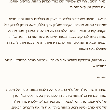
ומגיה היטב". הרי לנו שכאשר ישנו צורך לבדוק מזוזות, בודקים אותם,
ואף בפרק זמן קצר יחסית.
חיפשנו ומצאנו שה'בירור הלכה' דן בענין זה בהלכות מזוזה והוא מביא
שמדברי המטה אפרים והקיצור שולחן ערוך הללו, נראה שניתן לבדוק בכל
תקופה קצרה, והוא דן בענין ללא הכרעה מוחלטת. האברך מסר את כל
מזוזות ביתו לבדיקה. כעבור מספר ימים מתקשר הוא בתדהמה גלויה
ומספר שבאחד המילים הותז כתם דיו ואות ו' נראית כמו אות ה', בצורה
שפוסלת את המזוזה...
- - המזוזה, שנבדקה בחודש אלול האחרון ונמצאה כשרה למהדרין, היתה
פסולה! --
********
מאחר שמרן הגר"ח שליט"א כתב ספר על הלכות מזוזה, ספרו על מסכת
מזוזה עם פירוש 'מזוזות ביתך', החלטנו לעיין בספר, אולי מו"ר מרן
שליט"א עצמו מתייחס לנושא. והנה, כמה נפלא, גילינו שמרן הגר"ח
שליט"א כותב (סימן רצא, מזוזות ביתך, אות ה) את הדברים הבאים: