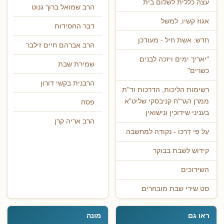
עצה כללית לשלום בית
הרב שמואל ברוך גנוט
אגוז קשיו, למשל
דבר החסידות
חדש: אשת חיל - מעודכן
הרב אברהם חיים זילבר
"יאריך ימים ויזכה לבנים
שמירת שבת
כשרים"
הרבנית בקשי דורון
רשימות הליכות, הדרכות וד"ת
ממרן הגר"ח קניבסקי שליט"א
פסח
בעניני שידוכין ונישואין
הרב אריה קרן
עַל פִּי דַרְכּוֹ - נקודה למחשבה
קידוש לשבת בבוקר
השידוכים
סט שירי שבת מובחרים
ראו גם
מונה