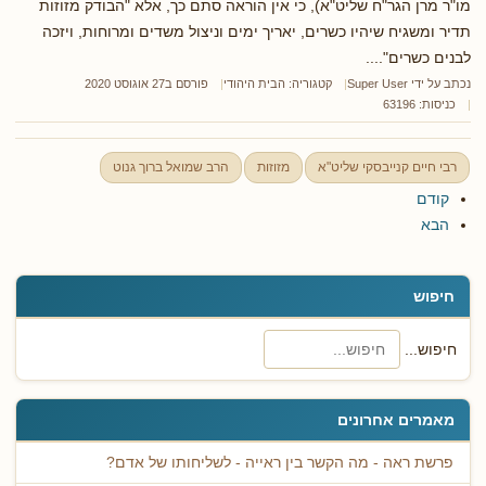
מו"ר מרן הגר"ח שליט"א), כי אין הוראה סתם כך, אלא "הבודק מזוזות
תדיר ומשגיח שיהיו כשרים, יאריך ימים וניצול משדים ומרוחות, ויזכה
לבנים כשרים"....
נכתב על ידי
Super User
קטגוריה:
הבית היהודי
פורסם ב27 אוגוסט 2020
כניסות: 63196
רבי חיים קנייבסקי שליט"א
מזוזות
הרב שמואל ברוך גנוט
קודם
הבא
חיפוש
חיפוש...
מאמרים אחרונים
פרשת ראה - מה הקשר בין ראייה - לשליחותו של אדם?