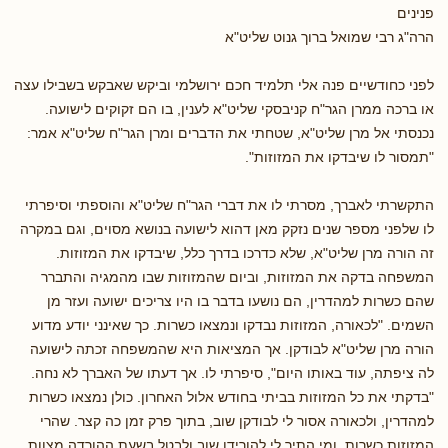
פנינים
הרה"ג רבי שמואל ברוך גנוט שליט"א
לפני כחודשיים פנה אלי תלמיד חכם ירושלמי וביקש שאבקש בשבילו עצה
או ברכה ממרן הגר"ח קניבסקי שליט"א לענין, בו הם זקוקים לישועה.
נכנסתי אל מרן שליט"א, שטחתי את הדברים ומרן הגר"ח שליט"א אמר:
"תמסור לו שיבדקו את המזוזות".
התקשרתי לאברך, מסרתי לו את דברי הגר"ח שליט"א והוספתי וסיפרתי
לו שלפני מספר שנים נזקק מאן דהוא לישועה בנושא מסוים, וגם במקרה
זה הורה מרן שליט"א, שלא כדרכו בדרך כלל, שיבדקו את המזוזות.
המשפחה בדקה את המזוזות, וביום שהמזוזות שבו מהמגיה והתברר
שהם כשרות למהדרין, הם נושעו בדבר בו היו צריכים ישועה ועזר מן
השמים. "לכאורה, המזוזות נבדקו ונמצאו כשרות. כך שאינני יודע מדוע
הורה מרן שליט"א לבודקן. אך המציאות היא שהמשפחה זכתה לישועה
לה ציפתה, עוד באותו היום", סיפרתי לו. אך דעתו של האברך לא נחה.
"בדקתי את כל המזוזות בביתי בחודש אלול האחרון. כולן נמצאו כשרות
למהדרין, ולכאורה אסור לי לבודקן שוב, בתוך פרק זמן כה קצר. שהרי
המזוזות כשרות, ומי התיר לי להורידן שוב ולבטל בשעת ההורדה מצוות