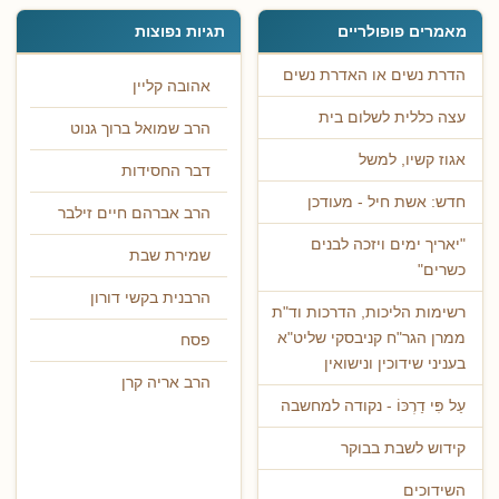
מאמרים פופולריים
תגיות נפוצות
הדרת נשים או האדרת נשים
אהובה קליין
עצה כללית לשלום בית
הרב שמואל ברוך גנוט
אגוז קשיו, למשל
דבר החסידות
חדש: אשת חיל - מעודכן
הרב אברהם חיים זילבר
"יאריך ימים ויזכה לבנים
שמירת שבת
כשרים"
הרבנית בקשי דורון
רשימות הליכות, הדרכות וד"ת
ממרן הגר"ח קניבסקי שליט"א
פסח
בעניני שידוכין ונישואין
הרב אריה קרן
עַל פִּי דַרְכּוֹ - נקודה למחשבה
קידוש לשבת בבוקר
השידוכים