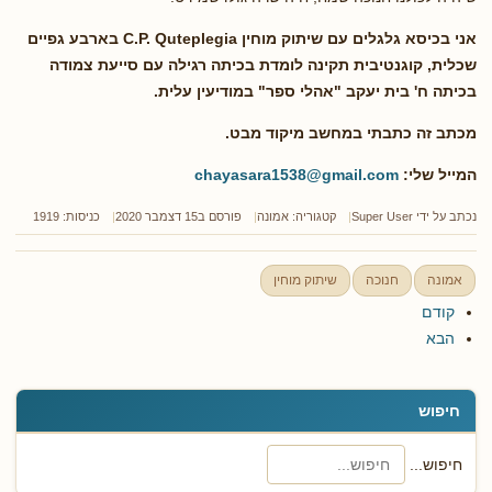
אני בכיסא גלגלים עם שיתוק מוחין C.P. Quteplegia בארבע גפיים
שכלית, קוגנטיבית תקינה לומדת בכיתה רגילה עם סייעת צמודה
בכיתה ח' בית יעקב "אהלי ספר" במודיעין עלית.
מכתב זה כתבתי במחשב מיקוד מבט.
המייל שלי:
chayasara1538@gmail.com
נכתב על ידי
Super User
קטגוריה:
אמונה
פורסם ב15 דצמבר 2020
כניסות: 1919
אמונה
חנוכה
שיתוק מוחין
קודם
הבא
חיפוש
חיפוש...