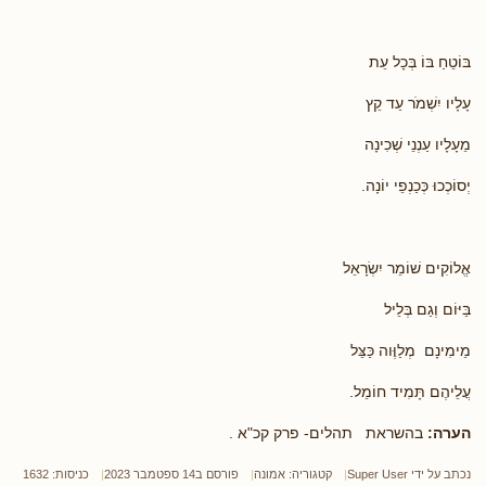
בּוֹטֵחַ בּוֹ בְּכָל עֵת
עָלָיו יִשְׁמֹר עַד קֵץ
מֵעָלָיו עַנְנֵי שְׁכִינָה
יְסוֹכְכוּ כְּכַנְפֵי יוֹנָה.
אֱלוֹקִים שׁוֹמֵר יִשְׂרָאֵל
בַּיּוֹם וְגַם בְּלֵיל
מֵימִינָם מְלַוֶּוה כַּצֵּל
עֲלֵיהֶם תָּמִיד חוֹמֵל.
הערה:
בהשראת תהלים- פרק קכ"א .
נכתב על ידי
Super User
קטגוריה:
אמונה
פורסם ב14 ספטמבר 2023
כניסות: 1632