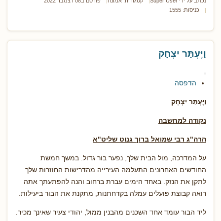
נכתב על ידי
Super User
קטגוריה:
אמונה
פורסם ב08 דצמבר 2022
כניסות: 1555
וַיֶּעְתַּר יִצְחָק
הדפסה
וַיֶּעְתַּר יִצְחָק
נקודה למחשבה
הרה"ג רבי שמואל ברוך גנוט שליט"א
על המדרכה, מול הבית שלך, נפער בור גדול. במשך חמשת
החודשים האחרונים התעלמה העירייה מהדרישות החוזרות שלך
לתקן את הנזק. באחד הימים עברת ברחוב והנה להפתעתך אתה
רואה קבוצת פועלים עמלה בקדחתנות, מתקנת את הבור ביעילות.
ליד הבור עומד אחד השכנים מהבנין ממול, יהודי צעיר שאינך מכיר.