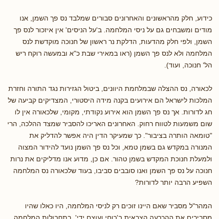
כידוע, חלק מהראשונים והאחרונים סבורים שמלבד נס פך השמן, אנו
מודים ומשבחים גם על ניסי המלחמה. ב'על הניסים' אין איזכור לנס פך
השמן, ולפי חלק מהדעות, הדלקת נר ראשון של חנוכה מוקדשת לנס
המלחמה ולא לנס פך השמן (ראו במאירי שבת כ"א ובמעשה רוקח ריש
הל' חנוכה, ועוד).
לכאורה, נס ההצלה שבמלחמת היוונים, ביטול הגזירות נגד התורה וחזרת
המלכות לישראל הם אירועים בקנה מידה היסטורי, המצדיקים קביעה של
חג לדורות. אך נס פך השמן הוא אירוע נקודתי, מקומי, שלכאורה אין לו
שום משמעות לטווח רחוק. האחרונים האריכו להסביר שמצד ההלכה, הרי
"טומאה הותרה בציבור". כך שמעיקר הדין היה אפשר להדליק את
המנורה במקדש גם בשמן טמא, וכל נס פך השמן נועד להידור המצוה
ולמעלת חנוכת המקדש בשמן טהור. אם כן, מדוע אנו מדליקים את נרות
חנוכה על נס פך השמן ואנו סובבים סביבו, בעוד שלכאורה נס המלחמה
השפיע הרבה יותר לדורות?
המהר"ל מסביר שאם היינו זוכים רק לניסי המלחמה, היו כאלו שהיו
מסבירים את ההכרעה הצבאית ב'כוחי ועוצם ידי', בתחבולות המלחמה