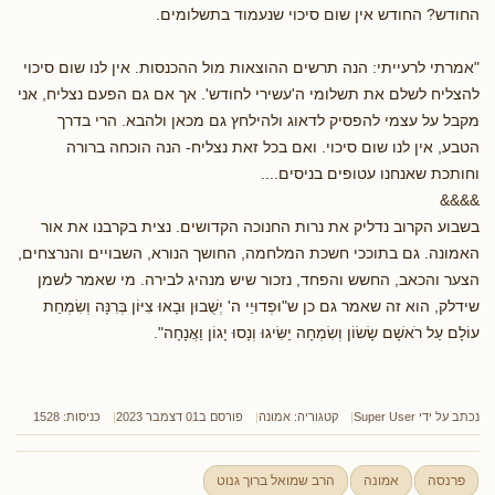
החודש? החודש אין שום סיכוי שנעמוד בתשלומים.
"אמרתי לרעייתי: הנה תרשים ההוצאות מול ההכנסות. אין לנו שום סיכוי
להצליח לשלם את תשלומי ה'עשירי לחודש'. אך אם גם הפעם נצליח, אני
מקבל על עצמי להפסיק לדאוג ולהילחץ גם מכאן ולהבא. הרי בדרך
הטבע, אין לנו שום סיכוי. ואם בכל זאת נצליח- הנה הוכחה ברורה
וחותכת שאנחנו עטופים בניסים....
&&&&
בשבוע הקרוב נדליק את נרות החנוכה הקדושים. נצית בקרבנו את אור
האמונה. גם בתוככי חשכת המלחמה, החושך הנורא, השבויים והנרצחים,
הצער והכאב, החשש והפחד, נזכור שיש מנהיג לבירה. מי שאמר לשמן
שידלק, הוא זה שאמר גם כן ש"וּפְדוּיֵי ה' יְשֻׁבוּן וּבָאוּ צִיּוֹן בְּרִנָּה וְשִׂמְחַת
עוֹלָם עַל רֹאשָׁם שָׂשׂוֹן וְשִׂמְחָה יַשִּׂיגוּ וְנָסוּ יָגוֹן וַאֲנָחָה".
נכתב על ידי
Super User
קטגוריה:
אמונה
פורסם ב01 דצמבר 2023
כניסות: 1528
פרנסה
אמונה
הרב שמואל ברוך גנוט