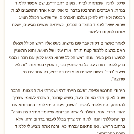
שילכו לחניון שמתחת לביתו, מקום רחב ידיים, שם אפשר ללמוד
בנחת. האברכים התחבטו בדבר, כי אולי יבוא אחד התושבים לבית
הכנסת ולא ידע להיכן נעלמו האברכים, עד שראש הכולל הציע
שהוא ישאר לעמוד בחצר ביהכנ"ס, וכשיראה אנשים מגיעים, ישלח
אותם למקום הלימוד.
לאחר כעשרים דקות עבר שם מישהו. ניגש אליו ראש הכולל ושאלו
האם ברצונו ללמוד קצת תורה. אורו עיניו של האיש, והוא התעניין
למעשיו כאן בעיר. ענהו ראש הכולל שהוא מגיע לכאן עם חבריו מבני
ברק ללמוד תורה עם כל מי שחפץ בכך, והוסיף בנעימות: "זה לא
שיעור 'כבד'. פשוט יושבים ולומדים בחברוא, כל אחד עם מי
שרוצה".
היהודי התרגש וסיפר: "פעם הייתי דתי ושמרתי את המצוות. הרבה
שנים לא קיימתי מצוות. כעת, כשיש קורונה, חשבתי לעצמי שצריך
להתחזק. התפללתי להשם: "השם, פעם הייתי לומד בחברותא עם
יהודי חרדי. אנא, תשלח לי איזה חברותא שיילמד איתי קצת תורה".
כך התפללתי והנה, לא הייתי צריך בכלל לעבור ברחוב הזה, אלא
ברחוב הראשי, ואז פתאום עברתי כאן והנה אתה מציע לי ללמוד
תורה בחברותא".