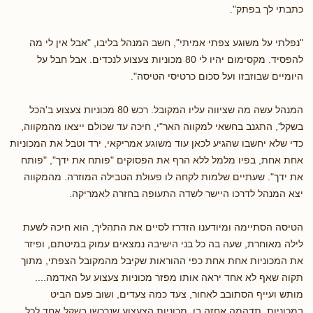
כתבתי לך בפתק".
"נפלתי על משוגע צפתי אמיתי", חשב המנהל בליבו, "אבל אין לי מה
להפסיד. מקסימום יהיו לי 80 מכוניות צעצוע לנכדים. אבל חבל על
היומיים שבוזבזו ועל סכום כרטיסי הטיסה".
המנהל עשה מה שציווה עליו המקובל. רכש 80 מכוניות צעצוע ב'הכל
בשקל', התגנב בחשאי למקווה האר"י, חיכה עד שכולם ייצאו מהמקווה,
כדי שלא יחשבו שהגיע לכאן עוד משוגע אמריקאי, ירד וטבל את המכוניות
אחת אחת, בפיו מלמל ללא הרף את הפסוקים "פותח את ידך", "פותח
את ידך". שעתיים שלמות לקחה לו פעולת הטבילה המוזרה. מהמקווה
יצא המנהל לדרכו היישר לשדה התעופה בחזרה לאמריקה.
הטיסה הסתיימה ומיודענו הזדרז לסיים את התהליך, הוא חיכה לשעת
לילה מאוחרת, שעה בה כל בני הישיבה נמצאים עמוק במיטתם, ופיזר
את המכוניות אחת אחת כפי ההוראות שקיבל מהמקובל הצפתי, מתוך
תקוה שאף לא אחד יראה אותו מפזר מכוניות צעצוע על האדמה....
מותש ועייף הסתובב לאחור, צעד כמה צעדים, ושוב פעם הביט
במכוניות. תדהמה אחזה בו. מכוניות הצעצוע שנרכשו בשקל אחד לכל