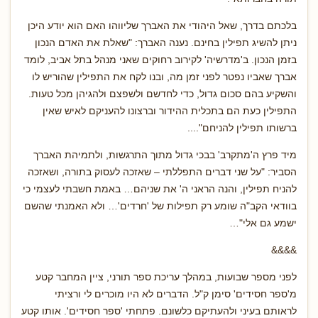
בלכתם בדרך, שאל היהודי את האברך שליווהו האם הוא יודע היכן
ניתן להשיג תפילין בחינם. נענה האברך: "שאלת את האדם הנכון
בזמן הנכון. ב'מדרשיה' לקירוב רחוקים שאני מנהל בתל אביב, לומד
אברך שאביו נפטר לפני זמן מה, ובנו לקח את התפילין שהוריש לו
והשקיע בהם סכום גדול, כדי לחדשם ולשפצם ולהגיהן מכל טעות.
התפילין כעת הם בתכלית ההידור וברצונו להעניקם לאיש שאין
ברשותו תפילין להניחם"....
מיד פרץ ה'מתקרב' בבכי גדול מתוך התרגשות, ולתמיהת האברך
הסביר: "על שני דברים התפללתי – שאזכה לעסוק בתורה, ושאזכה
להניח תפילין, והנה הראני ה' את שניהם… באמת חשבתי לעצמי כי
בוודאי הקב"ה שומע רק תפילות של 'חרדים'… ולא האמנתי שהשם
ישמע גם אלי"…
&&&&
לפני מספר שבועות, במהלך עריכת ספר תורני, ציין המחבר קטע
מ'ספר חסידים' סימן ק"ל. הדברים לא היו מוכרים לי ורציתי
לראותם בעיני ולהעתיקם כלשונם. פתחתי 'ספר חסידים'. אותו קטע