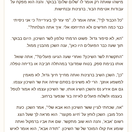
מישהו שאתה רק אומר לו 'שלום שלום' בבוקר. והנה הוא מפקח על
עבודות אטימת הבור, ברצינות ובנחישות.
"כל הכבוד לך!", אתה אומר לו, "מי עזר לך בעירייה? כי אני ניסיתי
כבר כמה חודשים ולא התייחסו אלי. איך אתה הצלחת?".
"הא, לא סיפור גדול. פשוט הרמתי טלפון לשר השיכון, היום בבוקר.
תוך שעה כבר הפועלים היו כאן", ענה השכן מהבנין ממול.
"התקשרת לשר השיכון? ואחרי שעה הגיעו פועלים?", אתה שואל
אותו בנימת ספק, בטוח שמדובר במהתלה חביבה או בדיחה טפלה.
"כן", השכן השיב ברצינות ואתה מחייך חיוך גדול, לא מאמין
למשמע אוזנך. הרי לא משיגים בסתם שיחה את שר השיכון עצמו.
גם אם אירע נס והשכן השיג אותו, שר השיכון עצמו לא אמור לטפל
בעצמו ולשלוח פועלים לאיזה בור שנפער ברחוב.
"אה, שכחתי לציין ששר השיכון הוא אבא שלי", אמר השכן. כעת
הכל מובן. השכן לוחץ על 'חיוג מקוצר'. הוא מראה לך שעל הצג
רשום 'אבא', והנה הוא שוב מתקשר. שם את אביו ברמקול ואתה
שומע את קולו המוכר של שר השיכון. "תודה אבא", הוא אומר לאיש