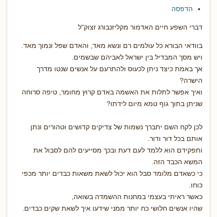
הדפסה
דברי השפע חיים האדמור מקליזנבורג זצוק"ל
בוודאי הבורא כל עולמים רם ונשא מאד, והאדם שפל ונמוך מאד.
ויש מסך המבדיל בין ישראל לאביהם שבשמים.
אך באמת כיצד ניתן לכעוס ולהתרעם על אנשים שנטו מדרך
הישרה?
ואיך אפשר לתלות את האשמה באדם קרוץ מחומר, טיפה סרוחה
שניתן בתוך גוף טמא מיום לידתו?
לכן לקח השם יתברך נשמות של צדיקים קדושים וטהורים ונתן
אותם בכל דור ודור.
ותפקידם הוא ללמד לעם דעת ובכך מסייעים להם לסבול את
המשא הכבד הזה.
כי כשאדם מלומד סבל הוא יכול לשאת משאות כבדים יותר מכפי
כוחו.
כאשר ראיתי בעצמי במחנות ההשמדה בשואה,
שהיו אנשים חלושי כח יותר ממני שידעו איך לשאת שקים כבדים.