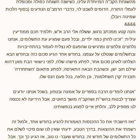
מהשגחת הקב"ה המיוחדת עלינו, כשישנה השגחה כפולה ומכופלת
לעמלי התורה, הדומים לשבט לוי, כדברי הרמב"ם הנודעים (בסוף הלכות
שמיטה ויובל).
&&&&
והנה קטע ממכתב נרגש, ששלח אלי הרב א"ש, תלמיד חכם ממודיעין
עילית: "זכינו לחתן כמה ילדים, ובכל פעם שמגיע עת התשלומים, אנחנו
נלחצים ונלחצים ומרגישים שהפעם לא נצליח לעמוד בהתחייבויות
ובתשלומים שנטלנו על עצמנו. בחודש אחד הגיע סכום כזה ובחודש הבא
הצלחנו לארגן סכום אחר, לפתע מישהו שלח, לפני נישואי הבת מאן דהוא
שילם חוב ישן, וכשהבת הבאה התארסה, לפתע פתאום 'השתחררה'
תוכנית 'קרן השתלמות', וכן הלאה, בכל פעם הנס שלו.
"אנחנו לומדים הרבה בספרים על אמונה ובטחון. בשכל אנחנו יודעים
שצריך לבטוח בהשי"ת ושהקב"ה מושך בחוטים, אבל הידיעה לא נכנסה
לנו מספיק ללב, והלחץ איים לפגוע בנפשותינו.
"ואז חישבתי את כל ההכנסות האמורות להגיע בחודש אחד, ולמול זה
רשמתי את ההוצאות. בדרך הטבע, ידעתי שאין לנו שום סיכוי לשלם את
כל התשלומים של חודש זה. בחודש שעבר- נו טוב, אז הגיע כך וכך. אבל