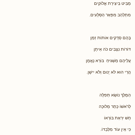
מַבִּיט בִּיצִירַת אֱלוֹקִים
מִתְלַהֵב מִפְּאֵר הַסְּלָעִים.
בָּהֶם סְדָקִים אוֹתוֹת זְמַן
דּוֹרוֹת נִצָּבִים כֹּה אֵיתָן
עֲלֵיהֶם מַשְׁגִּיחַ בּוֹרֵא נֶאֱמָן
הֲרֵי הוּא לֹא יָנוּם וְלֹא יִישָׁן.
הַמֶּלֶךְ נוֹשֵׂא תְּפִלָּה
לְרֹאשׁוֹ כֶּתֶר מְלוּכָה
חָשׁ יִרְאַת בּוֹרְאוֹ
כִּי אֵין עוֹד מִלְּבַדּוֹ.