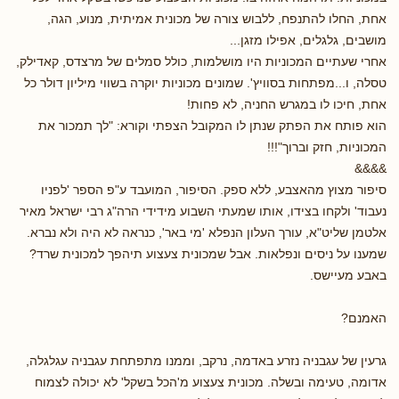
אחת, החלו להתנפח, ללבוש צורה של מכונית אמיתית, מנוע, הגה,
מושבים, גלגלים, אפילו מזגן...
אחרי שעתיים המכוניות היו מושלמות, כולל סמלים של מרצדס, קאדילק,
טסלה, ו...מפתחות בסוויץ'. שמונים מכוניות יוקרה בשווי מיליון דולר כל
אחת, חיכו לו במגרש החניה, לא פחות!
הוא פותח את הפתק שנתן לו המקובל הצפתי וקורא: "לך תמכור את
המכוניות, חזק וברוך"!!!
&&&&
סיפור מצוץ מהאצבע, ללא ספק. הסיפור, המועבד ע"פ הספר 'לפניו
נעבוד' ולקחו בצידו, אותו שמעתי השבוע מידידי הרה"ג רבי ישראל מאיר
אלטמן שליט"א, עורך העלון הנפלא 'מי באר', כנראה לא היה ולא נברא.
שמענו על ניסים ונפלאות. אבל שמכונית צעצוע תיהפך למכונית שרד?
באבע מעיישס.
האמנם?
גרעין של עגבניה נזרע באדמה, נרקב, וממנו מתפתחת עגבניה עגלגלה,
אדומה, טעימה ובשלה. מכונית צעצוע מ'הכל בשקל' לא יכולה לצמוח