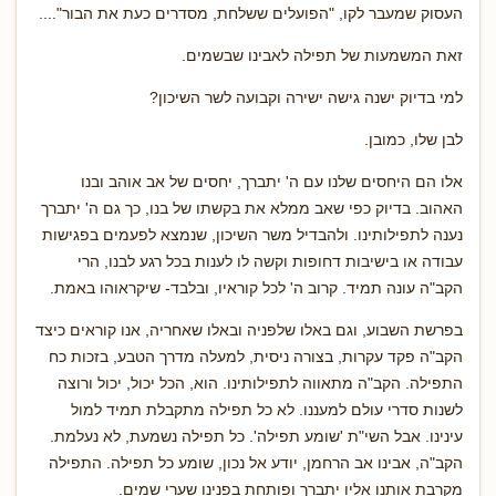
העסוק שמעבר לקו, "הפועלים ששלחת, מסדרים כעת את הבור"....
זאת המשמעות של תפילה לאבינו שבשמים.
למי בדיוק ישנה גישה ישירה וקבועה לשר השיכון?
לבן שלו, כמובן.
אלו הם היחסים שלנו עם ה' יתברך, יחסים של אב אוהב ובנו
האהוב. בדיוק כפי שאב ממלא את בקשתו של בנו, כך גם ה' יתברך
נענה לתפילותינו. ולהבדיל משר השיכון, שנמצא לפעמים בפגישות
עבודה או בישיבות דחופות וקשה לו לענות בכל רגע לבנו, הרי
הקב"ה עונה תמיד. קרוב ה' לכל קוראיו, ובלבד- שיקראוהו באמת.
בפרשת השבוע, וגם באלו שלפניה ובאלו שאחריה, אנו קוראים כיצד
הקב"ה פקד עקרות, בצורה ניסית, למעלה מדרך הטבע, בזכות כח
התפילה. הקב"ה מתאווה לתפילותינו. הוא, הכל יכול, יכול ורוצה
לשנות סדרי עולם למעננו. לא כל תפילה מתקבלת תמיד למול
עינינו. אבל השי"ת 'שומע תפילה'. כל תפילה נשמעת, לא נעלמת.
הקב"ה, אבינו אב הרחמן, יודע אל נכון, שומע כל תפילה. התפילה
מקרבת אותנו אליו יתברך ופותחת בפנינו שערי שמים.