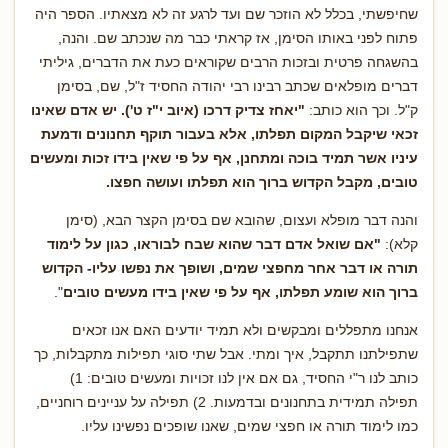
שחיפשתי, בכלל לא הוזכר שם ועד לרגע זה לא מצאתיו. הספר היה
פתוח לפני באותו הסימן, אז קראתי כבר מה שנכתב שם. והנה,
בהשגחה פרטית ובזכות הרבים שקוראים כעת את הדברים, גיליתי
דברים מופלאים שכתב רבינו רבי יהודה החסיד ז"ל, שם, בסימן
ק"ל. וכך הוא כותב:
"
יאחז צדיק דרכו (איוב י"ז ט'). יש אדם שאינו
זכאי שיקבל המקום תפלתו, אלא בעבור תוקף תחנונים ודמעת
עיניו אשר תמיד בוכה ומתחנן, אף על פי שאין בידו זכות ומעשים
טובים, מקבל הקדוש ברוך הוא תפלתו ועושה חפצו.
והנה דבר מופלא ועצום, שהובא שם בסימן הקצר הבא, (סימן
קלא):
"
אם שואל אדם דבר שהוא שבח לבוראו, כגון על לימוד
תורה או דבר אחר מחפצי שמים, ושופך את נפשו עליו- הקדוש
ברוך הוא שומע תפלתו, אף על פי שאין בידו מעשים טובים
".
אנחנו מתפללים ומבקשים ולא תמיד יודעים האם אנו זכאים
שתפילתנו תתקבל, איך ומתי. אבל שתי סוגי תפילות מתקבלות, כך
כותב לנו ר"י החסיד, גם אם אין לנו זכויות ומעשים טובים: 1)
תפילה תמידית בתחנונים ובדמעות. 2) תפילה על עניינים רוחניים,
כמו לימוד תורה או חפצי שמים, שאנו שופכים נפשינו עליו.