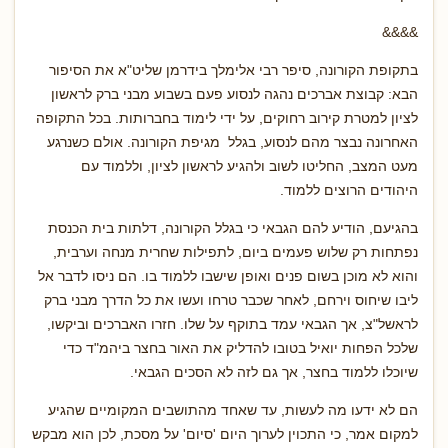
&&&&
בתקופת הקורונה, סיפר רבי אלימלך בידרמן שליט"א את הסיפור
הבא: קבוצת אברכים נהגה לנסוע פעם בשבוע מבני ברק לראשון
לציון למטרת קירוב רחוקים, על ידי לימוד בחברותות. בכל התקופה
האחרונה נבצר מהם לנסוע, בגלל מגיפת הקורונה. אולם כשנרגע
מעט המצב, החליטו לשוב ולהגיע לראשון לציון, וללמוד עם
היהודים הרוצים ללמוד.
בהגיעם, הודיע להם הגבאי כי בגלל הקורונה, דלתות בית הכנסת
נפתחות רק שלוש פעמים ביום, לתפילות שחרית מנחה וערבית,
והוא לא מוכן בשום פנים ואופן שישבו ללמוד בו. הם ניסו לדבר אל
ליבו שיחוס וירחם, לאחר שכבר טרחו ועשו את כל הדרך מבני ברק
לראשל"צ, אך הגבאי עמד בתוקף על שלו. חזרו האברכים וביקשו,
שלכל הפחות יואיל בטובו להדליק את האור בחצר ביהמ"ד כדי
שיוכלו ללמוד בחצר, אך גם לזה לא הסכים הגבאי.
הם לא ידעו מה לעשות, עד שאחד מהתושבים המקומיים שהגיע
למקום אמר, כי התכוין לערוך היום 'סיום' על מסכת, לכן הוא מבקש