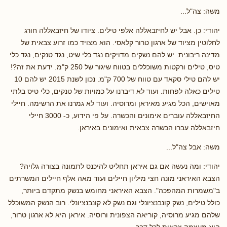
משה: צה"ל...
יהודי: כן. אבל יש לחיזבאללה אלפי טילים. ציודו של חיזבאללה חורג
לחלוטין מציוד של ארגון טרור קלאסי. הוא מצויד כמו זרוע צבאית של
מדינה ריבונית. יש להם נשקים מדויקים נגד כלי שיט, נגד טנקים, נגד כלי
טיס, טילים ורקטות משוכללים בטווח שיגור של 250 ק"מ. ידעת את זה?!
יש להם טילי סקאד עם טווח של 700 ק"מ. נכון לשנת 2015 יש להם 10
טילים כאלה לפחות. ועוד לא דיברנו על כמויות של טנקים, כלי טיס בלתי
מאוישים, הכל מגיע מאיראן ומרוסיה. ועוד לא גמרנו את הרשימה. חיילי
החיזבאללה עוברים אימונים והכשרה. על פי הידוע, כ- 3000 חיילי
חיזבאללה עברו הכשרה צבאית ואימונים באיראן.
משה: אבל צה"ל...
יהודי: ומה נעשה אם גם איראן תחליט להיכנס לתמונה בצורה גלויה?
הצבא האיראני מונה חצי מיליון חיילים ועוד מאה אלף חיילים המשרתים
ב"משמרות המהפכה". הצבא האיראני מחומש בנשק מתקדם ביותר,
כולל טילים, נשק קונבנציונלי וגם נשק לא קונבנציונלי. רוב הנשק המשוכלל
שלהם מגיע מרוסיה, קוריאה הצפונית ורוסיה. איראן היא לא ארגון טרור,