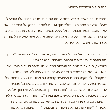
הנה סיפור שפורסם השבוע.
מנהל ישיבה בארה"ב כרע תחת עומס החובות. מנהל הבנק שלו הודיע לו
שעליו להעביר עשר מליון דולר תוך 14 יום לחשבון הבנק של הישיבה, ואם
לא- החשבון נסגר והבנק יתחיל לעקל נכסים. המנהל ניסה את כוחו בארגון
ערבי התרמה, שיחר על פתחי גבירים ועשה את כל אשר לאל ידו להפחית
את חובות הישיבה, אך לשווא.
חבר טוב סיפר לו על מקובל צפתי נסתר, שפועל גדולות ונצורות. "אין לך
מה להפסיד. סע לצפת ותראה ישועות". המנהל נסע
לישראל, חיפש את המקובל הנסתר ומצא אותו. סיפר לו על קורותיו ועל
השטייגען המופלא שבני הישיבה עושים וביקש עצה לישועה. אמר לו
המקובל: "לך תקנה בחנות צעצועים קרובה 80 מכוניות צעצוע קטנות. כל
מכונית בשקל. קח אותם, גש למקווה האר"י ותטביל במים כל מכונית
לחוד, כשאתה אומר בכוונה "פותח את ידך ומשביע לכל חי רצון" על כל
טבילת מכונית. משם תסע לישיבתכם בארה"ב, ותחנה את המכוניות ליד
הישיבה, מכונית אחרי מכונית". המקובל שירבט כמה מילים על פתק
ואמר לו: "אחרי שתחנה את מכוניות הצעצוע ליד הישיבה, תקרא מה