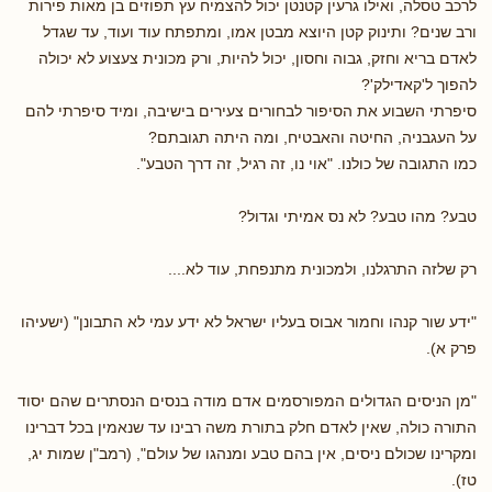
לרכב טסלה, ואילו גרעין קטנטן יכול להצמיח עץ תפוזים בן מאות פירות
ורב שנים? ותינוק קטן היוצא מבטן אמו, ומתפתח עוד ועוד, עד שגדל
לאדם בריא וחזק, גבוה וחסון, יכול להיות, ורק מכונית צעצוע לא יכולה
להפוך ל'קאדילק'?
סיפרתי השבוע את הסיפור לבחורים צעירים בישיבה, ומיד סיפרתי להם
על העגבניה, החיטה והאבטיח, ומה היתה תגובתם?
כמו התגובה של כולנו. "אוי נו, זה רגיל, זה דרך הטבע".
טבע? מהו טבע? לא נס אמיתי וגדול?
רק שלזה התרגלנו, ולמכונית מתנפחת, עוד לא....
"ידע שור קנהו וחמור אבוס בעליו ישראל לא ידע עמי לא התבונן" (ישעיהו
פרק א).
"מן הניסים הגדולים המפורסמים אדם מודה בנסים הנסתרים שהם יסוד
התורה כולה, שאין לאדם חלק בתורת משה רבינו עד שנאמין בכל דברינו
ומקרינו שכולם ניסים, אין בהם טבע ומנהגו של עולם", (רמב"ן שמות יג,
טז).