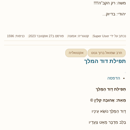
משה: רק הקב"ה!!!!
יהודי: בדיוק...
נכתב על ידי
Super User
קטגוריה:
אמונה
פורסם ב27 אוקטובר 2023
כניסות: 1596
הרב שמואל ברוך גנוט
אקטואליה
תפילת דוד המלך
הדפסה
תְּפִילַּת דָּוִד הַמֶּלֶךְ
מֵאֵת: אֲהוּבָה קְלַיְן ©
דָּוִד הַמֶּלֶךְ נוֹשֵׂא עֵינָיו
בְּלֵב מִדְבָּר מֵאֵט צְעָדָיו