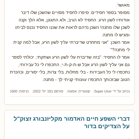
מאושר.
מסופר בספר חסידים: סיפרו לחסיד מסויים שהשכן שלו דיבר
אודותיו לשון הרע. החסיד לא הגיב, ולא התגונן, אלא הלך וקנה
לשכן שלו מתנה! השכן נדהם לראות את שכנו החסיד נכנס לביתו
ומגיש לו מתנה.
אמר השכן: "אני מתחרט שדיברתי עליך לשון הרע, אבל למה קנית
לי מתנה?"
אמר לו החסיד: "בזה שדיברת עלי לשון הרע ושתקתי, יכולתי לספר
גם אני עליך לשון הרע אבל ש-ת-ק-ת-י, התכפרו לי כל עבירותי,
נתכפרו לי כל העבירות - בלי מחלות, בלי צרות, בלי יסורים, וכהכרת
הטוב שבזכותך התכפרו עוונותי קניתי לך - מתנה.
נכתב על ידי
Super User
קטגוריה:
אמונה
פורסם ב18 יולי 2022
כניסות: 1600
דברי השפע חיים האדמור מקליזנבורג זצוק"ל
על הצדיקים בדור