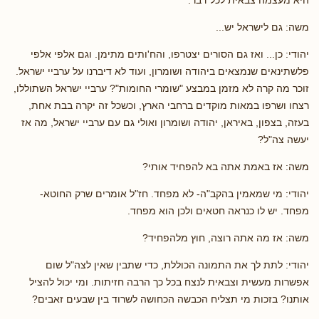
היא מעצמה צבאית לכל דבר.
משה: גם לישראל יש...
יהודי: כן... ואז גם הסורים יצטרפו, והח'ותים מתימן. וגם אלפי אלפי
פלשתינאים שנמצאים ביהודה ושומרון, ועוד לא דיברנו על ערביי ישראל.
זוכר מה קרה לא מזמן במבצע "שומרי החומות"? ערביי ישראל השתוללו,
רצחו ושרפו במאות מוקדים ברחבי הארץ, וכשכל זה יקרה בבת אחת,
בעזה, בצפון, באיראן, יהודה ושומרון ואולי גם עם ערביי ישראל, מה אז
יעשה צה"ל?
משה: אז באמת אתה בא להפחיד אותי?
יהודי: מי שמאמין בהקב"ה- לא מפחד. חז"ל אומרים שרק החוטא-
מפחד. יש לו כנראה חטאים ולכן הוא מפחד.
משה: אז מה אתה רוצה, חוץ מלהפחיד?
יהודי: לתת לך את התמונה הכוללת, כדי שתבין שאין לצה"ל שום
אפשרות מעשית וצבאית לנצח בכל כך הרבה חזיתות. ומי יכול להציל
אותנו? בזכות מי תצליח הכבשה הכחושה לשרוד בין שבעים זאבים?