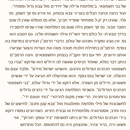
של בני חשמונאי, ב'מלחמת גרילה של יחידים מול צבא גדול ומסודר',
ועוד כהנה וכהנה הבלים בענייני צבא ובטחון. אז אירע נס פך השמן. נס
גלוי, שאינו רק 'ק-ל מסתתר שפריר חביון', אלא נס מופלא שאין לו שום
הסבר טבעי. נס פך השמן גילה שגם נס המלחמה שהיו שניסו להסבירו
בדרך טבעית- כל כולם ניסי השי"ת וגילוי השגחתו עלינו. גם הטבע הוא
נס. אין טבע ומקרה ומנהגו של עולם, כדברי הרמב"ן הנודעים בפרשת בא.
נוסיף: הרמב"ם בתחילת הלכות חנוכה מונה את הצרות והצער שציערו
אותנו היוונים, יחד עם ניסי הקב"ה בנצחון החשמונאים. והנה הרמב"ם
כותב דבר נפלא, שאחד הניסים שעשה לנו הית"ש הוא שדוקא "גברו בני
חשמונאי הכהנים הגדולים והרגום, והושיעו ישראל מידם". מלבד עצם נס
ההצלה, זכו ישראל בנס נוסף, והוא שההצלה לא הגיעה על ידי אנשים
פשוטים, חיילים מן השורה. אלא דוקא על ידי גדולי עולם, "בני חשמונאי
הכהנים הגדולים". וכשניסי המלחמה הגיעו על ידי כהנים גדולים
ומרוממים ברוחניות, הרי שאין מקום להרהורי "כוחי ועוצם ידי",
לחשבונות של פילי מלחמה ופאלנגות מול 'צבא קטן וחכם', לחישובים של
כוח וחרב, אסטרטגיה מלחמתית או גבורת הזרוע. כשהיוונים נמסרו דוקא
בידי הכהנים הגדולים, וזדים ניתנו למשיסה "ביד עוסקי תורתך", אזי
פשוט היה, ברור ונהיר, שהנצחון היה נס להתנוסס. הכל מתרחש