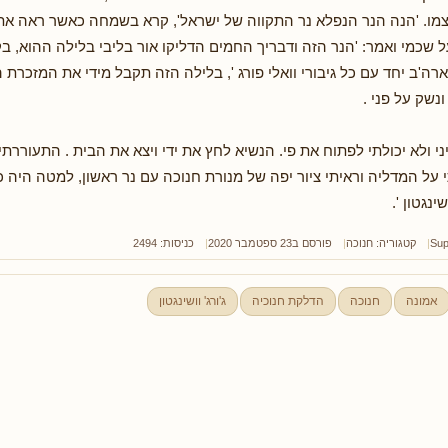
צמו. 'הנה הנר הנפלא נר התקווה של ישראל', קרא בשמחה כאשר ראה את
על שכמי ואמר: 'הנר הזה ודבריך החמים הדליקו אור בליבי בלילה ההוא, ב
ה'ב יחד עם כל גיבורי וואלי פורג ', בלילה הזה תקבל מידי את המזכרת 
ונשק על פני .
ני ולא יכולתי לפתוח את פי. הנשיא לחץ את ידי ויצא את הבית . התעוררתי
 על המדליה וראיתי ציור יפה של מנורת חנוכה עם נר ראשון, למטה היה כ
שינגטון '.
Sup
קטגוריה:
חנוכה
פורסם ב23 ספטמבר 2020
כניסות: 2494
אמונה
חנוכה
הדלקת חנוכיה
ג'ורג' וושינגטון