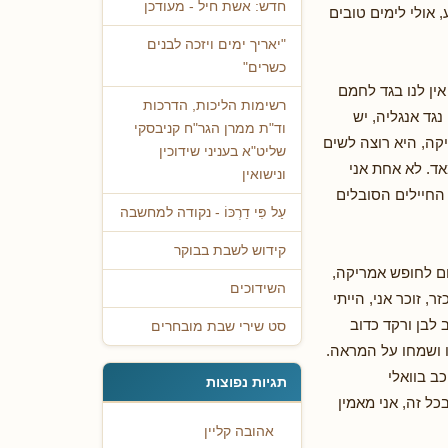
חדש: אשת חיל - מעודכן
ודע, אולי לימים טובים
"יאריך ימים ויזכה לבנים
כשרים"
אין לנו בגד לחמם
רשימות הליכות, הדרכות
נגד אנגליה, יש
וד"ת ממרן הגר"ח קניבסקי
קה, היא רוצה לשים
שליט"א בעניני שידוכין
מאד. לא אחת אני
ונישואין
החיילים הסובלים
עַל פִּי דַרְכּוֹ - נקודה למחשבה
קידוש לשבת בבוקר
חם לחופש אמריקה,
השידוכים
, זוכר אני, הייתי
 לבן ורקד כדוב
סט שירי שבת מובחרים
ו ושמחו על המראה.
ב בוואלי
תגיות נפוצות
בכל זה, אני מאמין
אהובה קליין