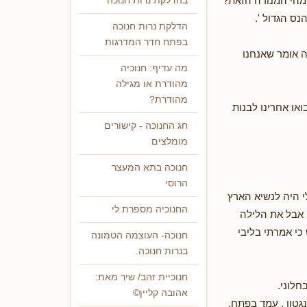
 'מהי המנורה הזאת?'
בהדלקת נרות חנוכה
נס הגדול '.
הדלקת נרות חנוכה
בפתח חדר המדרגות
ה אומר שאנחנו
מה עדיף: חנוכיה
מהודרת או מגילה
מהודרת?
ואו אחרינו לבנות
חג החנוכה - קישורים
מומלצים
חנוכה בתא המעצר
הרוסי
י היה לנשיא הארץ
החנוכיה מספרת לי
, אבל את הלילה
כי אמרתי בליבי
חנוכה- העוצמה הטמונה
בנרות חנוכה.
חנוכיית זהב/ שיר מאת:
לק בחלוני.
אהובה קליין©
גטון , עמד בפתח,