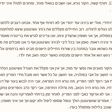
'חנוכה שנת 1777. חורף קשה, הקור נורא, אנו יושבים בוואלי פורג', ומחכים למה? איני י
.
היחידי, אולי יש בינינו עוד יהודי אך לא ראיתי אף אחד. אנחנו רעבים ללחם 
לנו נעלים לרגלינו. רוב החיילים מקללים את ג'ורג' וושינגטון שיצא למלחמה 
במפלתו, אך אני מאמין שהצדק עימו, אנו צריכים לגרש את בריטניה מאמרי
עיניה רואות. נאמן אני בכל ליבי לג'ורג' וושינגטון אף כי אנו סובלים פה 
ות כשהוא עובר במחנה בין שורות החיילים הישנים מביט הוא ברחמים על 
 ניגש הוא אל אחד הישנים ומכסהו כאשר יכסה האב את ילדו .
הקור מענים את נפשי עד מות, אך אין אני מקלל את הגנרל וושינגטון הנל
 חושב על אבי בפולניה, אני חושב על כל אשר הוא סובל מידי הפריץ האכזר
ת אבי רוקד לפני הפריץ, מה נורא היה המראה, אבי היה לבוש בעור של דוב
רחיו, מה נורא היה הכאב, מה גדולה החרפה, אבי רקד כדב והפריצים צחק
: אני לא ארקוד כאבי לפני הפריץ. לאחר זמן ברחתי לאמריקה והנה אני שוכ
. אומרים שוושינגטון הולך ונופל שסופו ליפול ולא יקום אך אני איני מאמין 
 שוכב בלילות ומתפלל בעדו .