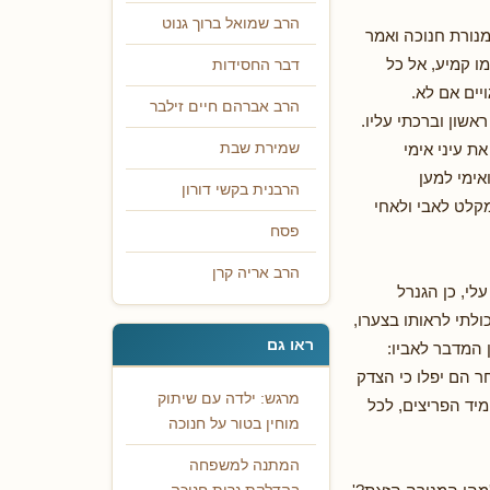
הרב שמואל ברוך גנוט
מנורת חנוכה ואמר
מו קמיע, אל כל
דבר החסידות
יים אם לא.
הרב אברהם חיים זילבר
אשון וברכתי עליו.
ת עיני אימי
שמירת שבת
אימי למען
הרבנית בקשי דורון
מקלט לאבי ולאחי
פסח
הרב אריה קרן
לי, כן הגנרל
ולתי לראותו בצערו,
ראו גם
 המדבר לאביו:
חר הם יפלו כי הצדק
מרגש: ילדה עם שיתוק
מיד הפריצים, לכל
מוחין בטור על חנוכה
המתנה למשפחה