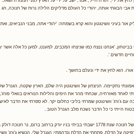
ן לחץ את ידי, 'תודה חייל', אמר, ישב על ידי על הארץ לפני המנורה ושאל:
ת אבי הבאתי אותה, יהודי כל העולם מדליקים הלילה נרות של חנוכה, חג ה
ק אור בעיני וושינגטון והוא קרא בשמחה: 'יהודי אתה, מבני הנביאים, ואת
יתי בביטחון, 'אנחנו ננצח כמו שניצחו המכבים, למעננו, למען כל אלה אשר יב
יים חדשים '.
 אורו. הוא לחץ את ידי ונעלם בחושך .
 אמונתי נתקיימה. הניצחון של וושינגטון היה שלם, הארץ שקטה, הגנרל של
תי לאחד מאזרחיה, שכחתי מהר את הימים והלילות הנוראים בוואלי פורג'
 עם ג'ורג' וושינגטון שמרתי בליבי כחלום יקר. לא ספרתי את הדבר לאיש 
 בטוח הייתי כי כל הדבר נשכח מלב הגנרל הטוב .
'בלילה הראשון של חנוכה שנת 1778 ישבתי בביתי בניו יורק ברחוב ברום, נר חנוכה דו
קה על הדלת. פתחתי את הדלת ונדהמתי: הגנרל שלי, הנשיא ג'ורג' וושינ