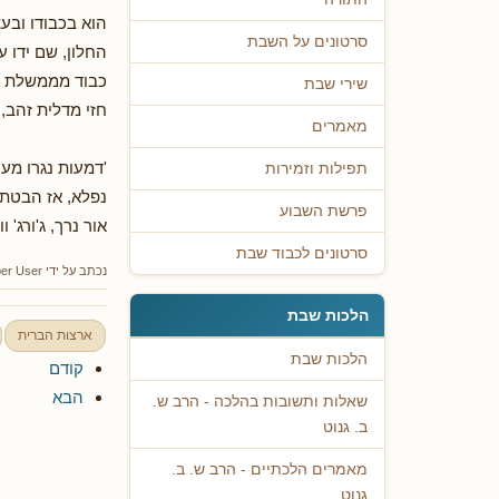
הוא בכבודו ובע
סרטונים על השבת
החלון, שם ידו 
כבוד מממשלת אר
שירי שבת
חזי מדלית זהב, 
מאמרים
'דמעות נגרו מעי
תפילות וזמירות
נפלא, אז הבטתי
פרשת השבוע
אור נרך, ג'ורג' וו
סרטונים לכבוד שבת
נכתב על ידי
er User
הלכות שבת
ארצות הברית
הלכות שבת
קודם
הבא
שאלות ותשובות בהלכה - הרב ש.
ב. גנוט
מאמרים הלכתיים - הרב ש. ב.
גנוט