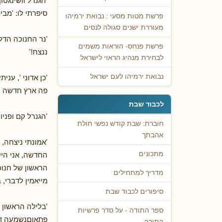
'הגנרל וושינגטו
סיפרתי לו: 'מבי
פרשת מטות מסעי : נבואת ירמיהו
מעוררת ישנים סגולה לנסים
'נר החנוכה הדלי
פרשת פנחס- הוראות משמים
ננצח!'
לבחירת מנהיג הראוי לישראל
נבואת ירמיהו לעם ישראל
'כן אדוני ', ענ
פה ארץ חדשה וח
לכבוד שבת
'הגנרל קם ופניו
חוברת: שבת קודש נפשי חולת
אהבתך
'אמונתי ניצחה,
מתכונים
החדשה, אני היי
הראשון של חנוכה
מדריך למתחילים
מייאמין לדברי,
סיפורים לכבוד שבת
ספר התודה - על סדר פרשיות
פתאוםנשמעה דפי
התורה