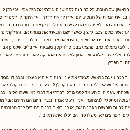
ראשון של חנוכה. בלילה הזה לפני שנים עזבתי את בית אבי. אבי נתן לי 
 בני את הנרות של חנוכה, הם יאירו לך את הדרך'. ואז היתה לי המנורה כ
קח אותה עמדי. לא ידעתי מה לעשות, אם להדליק את נר חנוכה פה בין הגו
ד אשר כולם שכבו לישון, כאשר ישנו הוצאתי את מנורת אבי והדלקתי נר ר
ר וראיתי את בית אבי ואימי, ראיתי את אבי רוקד כדב לפני הפריץ, ראיתי א
וליבי נתמלא כאב. פרצתי בבכי כילד קטן. נשבעתי אז בליבי שלמען אבי ו
ניה עלי לעזור לג'ורג' וושינגטון לעשות את אמריקה לארץ חופשית, לארץ 
ת יד הפריץ .
ד רכה נוגעת בראשי. נשאתי את עיני והנה הוא הוא בעצמו ובכבודו עומד ע
 עומד עלי ושואל, 'למה תבכה, האם קר לך?', צער ורחמים היו בקולו. לא יכ
שכחתי שאני חייל העומד לפני גנרל ודברתי את דברי כמו שעלו מליבי, כבן
י בוכה ומתפלל לניצחונך, ואני יודע כי אנחנו ננצח, היום הם חזקים אבל מ
צים להיות חופשים בארץ הזאת, אנחנו רוצים לבנות פה בית לכל הבורחים 
ים, הפריצים לא ימשלו פה, הם יפלו ואתה תקום '.