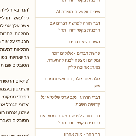
הרבנית בקשי דורון תחי'
'הנה בא הלילה ה
שירים ווקאלים תוצרת AI
לי: 'כאשר תדליק
דבר תורה לפרשת דברים עם
אשר אלך אני לו
הרבנית בקשי דורון תחי'
החלטתי לחכות ע
הבטתי על אור הנ
משה נושא דברים
המלאות דמעות , 
פרשת דברים - אלוקים זוכר
אחיואחיותי בפול
ומקיים ומצפה לבניו להתעורר.
הסובלים שם תח
מאת: אהובה קליין
גולה אחר גולה, דם ואש ותמרות
'פתאום הרגשתי י
עשן
וושינגטון בעצמו
קפצתי ממקומי, 
דברי הרה"ג יעקב עדס שליט"א על
'אדוני הגנרל אנ
קדושת השבת
עימנו, אנחנו רו
דבר תורה לפרשת מטות-מסעי עם
הסובלים מעבר ל
הרבנית בקשי דורון תחי'
הר ההר - מות אהרון