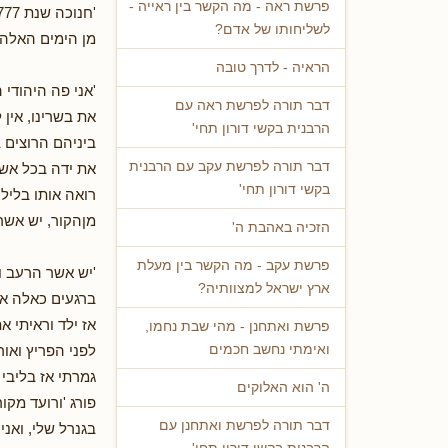
פרשת ראה - מה הקשר בין ראייה -
לשליחותו של אדם?
מן הימים האלה 
הראיה - לדרך טובה
'אני פה היהודי 
דבר תורה לפרשת ראה עם
את בשרינו, אין 
הרבנית בקשי דורון תחי'
ביניהם הרוצים 
דבר תורה לפרשת עקב עם הרבנית
את ידה בכל אשר 
בקשי דורון תחי'
רואה אותו בליל
מןהקור, יש אשר
הזכיה באהבת ה'
פרשת עקב - מה הקשר בין מעלת
'יש אשר הרעב ו
ארץ ישראל למצוותיה?
ברגעים כאלה אני
אז ילד וראיתי א
פרשת ואתחנן - מהי שבת נחמו,
לפני הפריץ ואו
ואימתי נחשב חכמים
גמרתי אז בליבי 
ה' הוא האלוקים
פורג 'ורועד מקור
דבר תורה לפרשת ואתחנן עם
בגנרל שלי, ואני