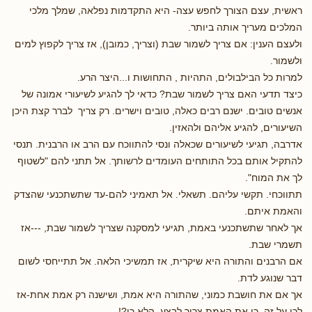
ראשית, עצם הצורך לחפש עצה- היא התקדמות נפלאה, שמלך מלכי
המלכים מעריך אותה ביותר.
ולעצם הענין: אם צריך לשמור שבת (וצריך, כמובן), אז צריך לקפוץ למים
ולשמור.
למרות כל הבילבולים, התהיות , התחושות ו...היצר הרע.
כיצד תדעי האם צריך לשמור שבת? כדאי לך להגיע לשיעורי אמונה של
אנשים טובים. ישנם רבים כאלה, טובים וישרים. רק צריך לברר קצת היכן
השיעורים, להגיע אליהם ולהאזין.
אדרבה, תגיעי לשיעורים שכאלה ונסי להתווכח עם הרב או הרבנית. תנסי
להתקיל אותם בכל התותחים העומדים לרשותך. אל תתני להם "לשטוף
לך את המוח".
תתווכחי. תקשי עליהם. תשאלי. אל תאמיני להם-עד שתשתכנעי שהצדק
והאמת איתם.
אך לאחר שתשתכנעי באמת, תגיעי למסקנה שצריך לשמור שבת, ---אז
תשמרי שבת.
אם הרבנים והתורה היא שיקרית, אז תמשיכי הלאה. אל תתייחסי לשום
דבר שנוגע לדת.
אך אם את חושבת כמוני, שהתורה היא אמת, ושישנה רק אמת אחת-אז
לכי על זה. כי את האמת צריך לבצע. הלא כן?!