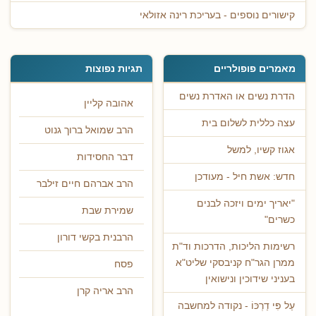
קישורים נוספים - בעריכת רינה אזולאי
מאמרים פופולריים
תגיות נפוצות
הדרת נשים או האדרת נשים
אהובה קליין
עצה כללית לשלום בית
הרב שמואל ברוך גנוט
אגוז קשיו, למשל
דבר החסידות
חדש: אשת חיל - מעודכן
הרב אברהם חיים זילבר
"יאריך ימים ויזכה לבנים
שמירת שבת
כשרים"
הרבנית בקשי דורון
רשימות הליכות, הדרכות וד"ת
ממרן הגר"ח קניבסקי שליט"א
פסח
בעניני שידוכין ונישואין
הרב אריה קרן
עַל פִּי דַרְכּוֹ - נקודה למחשבה