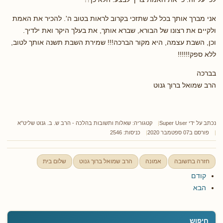
אני מברך אותך בכל לב שתזכי בקרוב לראות בטוב ה'. להכיר את האמת
ולקיים את רצונו של הבורא, שברא אותך, את בעלך היקר ואת ילדיך.
וכן, השבת עצמה, היא מקור הברכה!!! שמירת השבת תשנה אותך לטוב,
ללא ספק!!!!!!
בברכה
הרב שמואל ברוך גנוט
נכתב על ידי
Super User
קטגוריה:
שאלות ותשובות בהלכה - הרב ש. ב. גנוט שליט"א
פורסם ב07 ספטמבר 2020
כניסות: 2546
חזרה בתשובה
אמונה
הרב שמואל ברוך גנוט
שלום בית
קודם
הבא
חיפוש