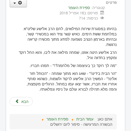
פרטים
קטגוריה:
ספירת העומר
פורסם ב18 אפריל 2018
כניסות: 714
בהיותו במסגרת שירות המילואים, לחם הרב אלישע שליט"א
במלחמת ששת הימים. כאיש קשר צויד הוא במכשירי קשר,
ובהיותו בארמון הנציב נשמעה לפתע מתוך מכשירו קריאה
נרגשת.
הרב אלישע היטה אוזנו, שמחה מילאה את ליבו, והוא החל רוקד
ומקפץ בחדווה וגיל.
"מה לך רוקד כך בעיצומה של מלחמה?!" - תמהו חבריו.
"הר הבית בידינו!" - שאג הוא מתוך שמחה - "הכותל חזר
אלינו!" - המשיך הרב אלישע לרקוד ולשמוח, כשהוא סוחף
אחריו את חבריו, אשר יצאו עמו במחול. הרגליים מקפצות,
והפה מלא תהילה לבורא עולם על ניסיו ונפלאותיו.
הבא
אתם כאן:
עמוד הבית
ספירת העומר
הבשורה המרעישה - סיפור ליום ירושלים