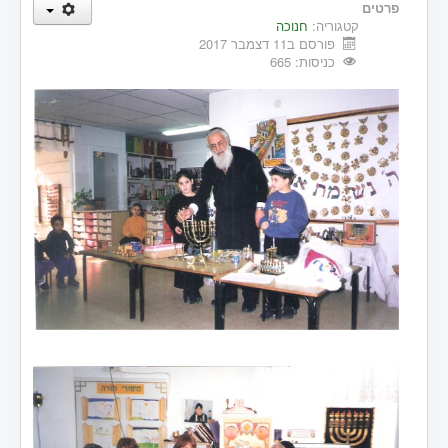
פרטים
קטגוריה:
חנוכה
פורסם ב11 דצמבר 2017
כניסות: 665