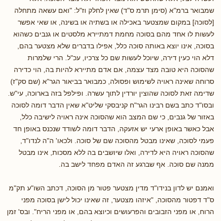
שמבואר ברמ"א (סימן תרמ ס"ד) שאין לחלק וז"ל: "ואם עשאה מתחלה
[לסוכה] במקום שמצטער באכילה או בשתיה או בשינה, או שאי אפשר
לעשות לו אחד מהם בסוכה מחמת דמתיירא מלסטים או גנבים כשהוא
בסוכה, אינו יוצא באותה סוכה כלל, אפילו בדברים שלא מצטער בהם,
דלא הוי כעין דירה, שיוכל לעשות שם כל צרכיו, עכ"ל. הרי שלמרות
שהסוכה היא טובה מצד עצמה, אם אדם מתיירא להיות בה, הוי כדירה
סרוחה שאינה ראויה לשימוש ופסולה, כמבואר בביאור הגר"א (שם סק"ז)
שדימה זאת לסוכה שהוצין יורדין לתוך עשרה. ופילפל בזה בארוכה, עי"ש.
ובסו"ד כתב בשם רבינו הגר"ח קניבסקי שליט"א שאין הדבר דומה לסוכה
באזור של גנבים, כי שם המצב הוא שהסוכה אינה ראויה לישיבה כלל,
אבל כאשר באופן ארעי יש אזעקה, הדבר דומה לשודד שנכנס באופן חד
פעמי לסוכה, שאינו מבטל מהסוכה שם של סוכה. ולכאו' ה"ה לנדו"ד,
שהסוכה ראויה היא לדירה, ואלו שיושבים בה ללא מסכות, אינו מבטל
ממנה שם סוכה. אף שברגע זה האדם מפחד לישב בה.
ואמנם יש לדון בנידו"ד מדין מצטער פטור מן הסוכה, דכתב השו"ע תק"מ
ס"ד דפטור מהסוכה, "איזהו מצטער, זה שאינו יכול לישן בסוכה מפני
הרוח, או מפני הזבובים והפרעושים וכיוצא בהם, או מפני הריח". ובס' זמן