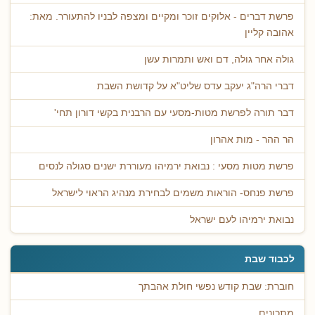
פרשת דברים - אלוקים זוכר ומקיים ומצפה לבניו להתעורר. מאת:
אהובה קליין
גולה אחר גולה, דם ואש ותמרות עשן
דברי הרה"ג יעקב עדס שליט"א על קדושת השבת
דבר תורה לפרשת מטות-מסעי עם הרבנית בקשי דורון תחי'
הר ההר - מות אהרון
פרשת מטות מסעי : נבואת ירמיהו מעוררת ישנים סגולה לנסים
פרשת פנחס- הוראות משמים לבחירת מנהיג הראוי לישראל
נבואת ירמיהו לעם ישראל
לכבוד שבת
חוברת: שבת קודש נפשי חולת אהבתך
מתכונים