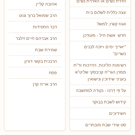
הדרת נשים או האדרת נשים
אהובה קליין
עצה כללית לשלום בית
הרב שמואל ברוך גנוט
אגוז קשיו, למשל
דבר החסידות
חדש: אשת חיל - מעודכן
הרב אברהם חיים זילבר
"יאריך ימים ויזכה לבנים
שמירת שבת
כשרים"
הרבנית בקשי דורון
רשימות הליכות, הדרכות וד"ת
ממרן הגר"ח קניבסקי שליט"א
פסח
בעניני שידוכין ונישואין
הרב אריה קרן
עַל פִּי דַרְכּוֹ - נקודה למחשבה
קידוש לשבת בבוקר
השידוכים
סט שירי שבת מובחרים