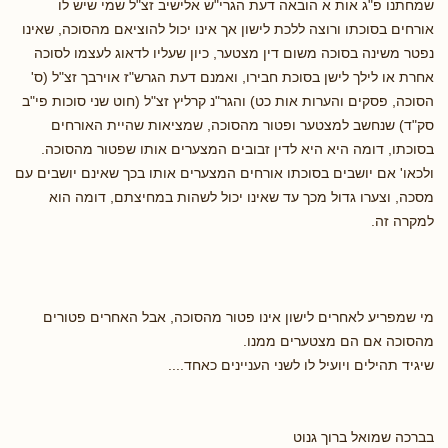
שמחתנו פ"ג אות א הובאה דעת הגרי"ש אלישיב זצ"ל שמי שיש לו
אורחים בסוכתו ורוצה ללכת לישון אך אינו יכול להוציאם מהסוכה, שאינו
נפטר משינה בסוכה משום דין מצטער, כיון שעליו לדאוג לעצמו לסוכה
אחרת או לילך לישן בסוכת חבירו, ואמנם דעת הגרש"ז אוירבך זצ"ל (ס'
הסוכה, פסקים והערות אות כט) והגר"נ קרליץ זצ"ל (חוט שני סוכות פי"ב
סק"ד) שנחשב למצטער ופטור מהסוכה, שמציאות שהיית האורחים
בסוכתו, דומה היא היא לדין זבובים המצערים אותו שפטור מהסוכה.
ולכאו' אם יושבים בסוכתו אורחים המצערים אותו בכך שאינם יושבים עם
מסכה, וצערו גדול מכך עד שאינו יכול לשהות במחיצתם, דומה הוא
למקרה זה.
מי שמפריע לאחרים לישון אינו פטור מהסוכה, אבל האחרים פטורים
מהסוכה אם הם מצטערים ממנו.
שיגיד תהילים ויועיל לו לשני העניינים כאחד....
בברכה שמואל ברוך גנוט