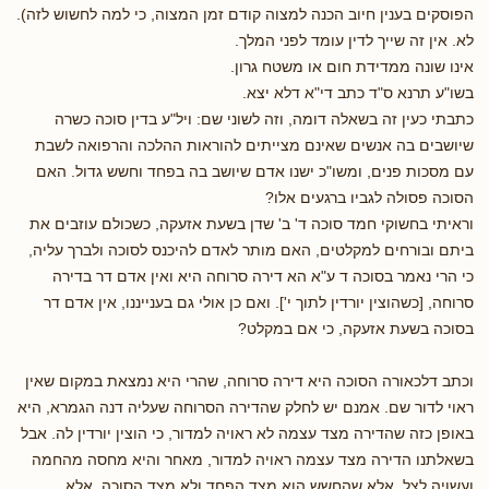
הפוסקים בענין חיוב הכנה למצוה קודם זמן המצוה, כי למה לחשוש לזה).
לא. אין זה שייך לדין עומד לפני המלך.
אינו שונה ממדידת חום או משטח גרון.
בשו"ע תרנא ס"ד כתב די"א דלא יצא.
כתבתי כעין זה בשאלה דומה, וזה לשוני שם: ויל"ע בדין סוכה כשרה
שיושבים בה אנשים שאינם מצייתים להוראות ההלכה והרפואה לשבת
עם מסכות פנים, ומשו"כ ישנו אדם שיושב בה בפחד וחשש גדול. האם
הסוכה פסולה לגביו ברגעים אלו?
וראיתי בחשוקי חמד סוכה ד' ב' שדן בשעת אזעקה, כשכולם עוזבים את
ביתם ובורחים למקלטים, האם מותר לאדם להיכנס לסוכה ולברך עליה,
כי הרי נאמר בסוכה ד ע"א הא דירה סרוחה היא ואין אדם דר בדירה
סרוחה, [כשהוצין יורדין לתוך י']. ואם כן אולי גם בענייננו, אין אדם דר
בסוכה בשעת אזעקה, כי אם במקלט?
וכתב דלכאורה הסוכה היא דירה סרוחה, שהרי היא נמצאת במקום שאין
ראוי לדור שם. אמנם יש לחלק שהדירה הסרוחה שעליה דנה הגמרא, היא
באופן כזה שהדירה מצד עצמה לא ראויה למדור, כי הוצין יורדין לה. אבל
בשאלתנו הדירה מצד עצמה ראויה למדור, מאחר והיא מחסה מהחמה
ועשויה לצל, אלא שהחשש הוא מצד הפחד ולא מצד הסוכה. אלא