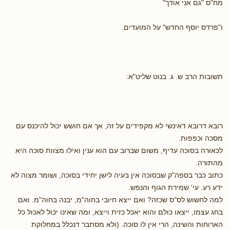
מח"ס "גם אני אודך"
ו"פרדס יוסף החדש" על המועדים.
תשובות הרב ש. ג. בנוט שליט"א:
רובא דרובא דאינשי לא מקפידים על זה, אך אם חושש יכול להיכנס עם
מסכה וכפפות.
לכאורה בסוכה עדיף, משום שברוב עם הוא ענין ואילו מצוות סוכה היא
מהתורה.
כתוב כבר בספה"ק שבסוכה אין בעיה לישן יחידי בסוכה, ושומר מצוה לא
ידע רע. עי' שמירת הגוף והנפש.
למה לחשוש לס"ס שכזה? ואם ייצא חיובי בחוה"מ, יבנה בחוה"מ. ואם
בחג עצמו, ייצאו כולם והוא יאכל כזית וייצא, ומה שאינו יכול לאכול כל
הארוחות והשינה, הרי אין לו סוכה. (ולא מסתבר דנכלל במחלוקת