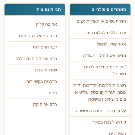
מאמרים פופולריים
תגיות נפוצות
הדרת נשים או האדרת נשים
אהובה קליין
עצה כללית לשלום בית
הרב שמואל ברוך גנוט
אגוז קשיו, למשל
דבר החסידות
חדש: אשת חיל - מעודכן
הרב אברהם חיים זילבר
"יאריך ימים ויזכה לבנים
שמירת שבת
כשרים"
הרבנית בקשי דורון
רשימות הליכות, הדרכות וד"ת
ממרן הגר"ח קניבסקי שליט"א
פסח
בעניני שידוכין ונישואין
הרב אריה קרן
עַל פִּי דַרְכּוֹ - נקודה למחשבה
קידוש לשבת בבוקר
השידוכים