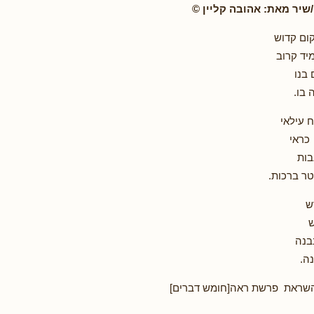
יר מאת: אהובה קליין ©
ום קדוש
יד קרוב
בנו
 בו.
ח עילאי
 כראי
בות
ר ברכות.
ש
ש
בנה
ה.
שראת פרשת ראה[חומש דברים]