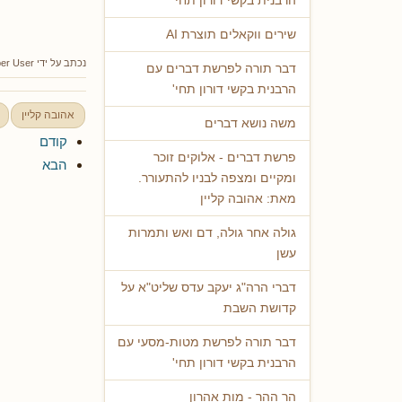
הרבנית בקשי דורון תחי'
שירים ווקאלים תוצרת AI
נכתב על ידי
er User
דבר תורה לפרשת דברים עם
הרבנית בקשי דורון תחי'
אהובה קליין
משה נושא דברים
קודם
פרשת דברים - אלוקים זוכר
הבא
ומקיים ומצפה לבניו להתעורר.
מאת: אהובה קליין
גולה אחר גולה, דם ואש ותמרות
עשן
דברי הרה"ג יעקב עדס שליט"א על
קדושת השבת
דבר תורה לפרשת מטות-מסעי עם
הרבנית בקשי דורון תחי'
הר ההר - מות אהרון