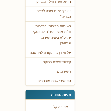
חדש: אשת חיל - מעודכן
"יאריך ימים ויזכה לבנים
כשרים"
רשימות הליכות, הדרכות
וד"ת ממרן הגר"ח קניבסקי
שליט"א בעניני שידוכין
ונישואין
עַל פִּי דַרְכּוֹ - נקודה למחשבה
קידוש לשבת בבוקר
השידוכים
סט שירי שבת מובחרים
תגיות נפוצות
אהובה קליין