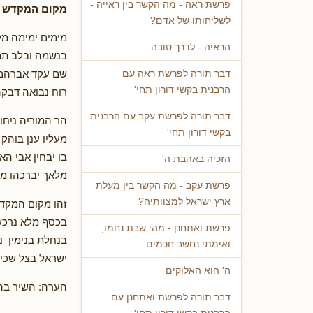
פרשת ראה - מה הקשר בין ראייה -
מקום המקדש /ש
לשליחותו של אדם?
מימים ימימה מק
הראיה - לדרך טובה
בנשמה ובלב תמ
שם עקד אברהם 
דבר תורה לפרשת ראה עם
הרבנית בקשי דורון תחי'
רוח נבואה דבקה
דבר תורה לפרשת עקב עם הרבנית
הר המוריה ניחו
בקשי דורון תחי'
מעליו ענן בוהק
בו יבחין אבי הא
הזכיה באהבת ה'
מלאך יברכהו מט
פרשת עקב - מה הקשר בין מעלת
ארץ ישראל למצוותיה?
זהו מקום המקד
בכסף מלא נרכ
פרשת ואתחנן - מהי שבת נחמו,
בנחלת בנימין נ
ואימתי נחשב חכמים
ישראל בצל שכינ
ה' הוא האלוקים
הערה: השיר בה
דבר תורה לפרשת ואתחנן עם