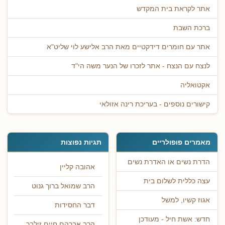
אתר לקראת בית המקדש
ברכת השבת
אתר עם חומרים דידקטיים מאת הרב אלישע לוי שליט"א
לנצח עם הנצח - אתר לזכרו של הנער משה הי"ד
אקטואליה
קישורים נוספים - בעריכת רינה אזולאי
מאמרים פופולריים
תגיות נפוצות
הדרת נשים או האדרת נשים
אהובה קליין
עצה כללית לשלום בית
הרב שמואל ברוך גנוט
אגוז קשיו, למשל
דבר החסידות
חדש: אשת חיל - מעודכן
הרב אברהם חיים זילבר