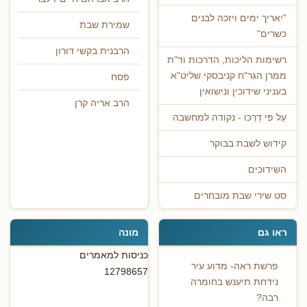
"יאריך ימים ויזכה לבנים
שמירת שבת
כשרים"
הרבנית בקשי דורון
רשימות הליכות, הדרכות וד"ת
ממרן הגר"ח קניבסקי שליט"א
פסח
בעניני שידוכין ונישואין
הרב אריה קרן
עַל פִּי דַרְכּוֹ - נקודה למחשבה
קידוש לשבת בבוקר
השידוכים
סט שירי שבת מובחרים
ראו גם
מונה
כניסות למאמרים
פרשת ראה- מדוע עיר
12798657
נידחת תיענש בחומרה
רבה?