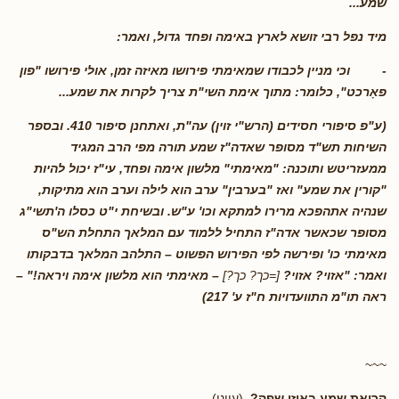
שמע...
מיד נפל רבי זושא לארץ באימה ופחד גדול, ואמר:
-
וכי מניין לכבודו שמאימתי פירושו מאיזה זמן, אולי פירושו "פון
פאָרכט", כלומר: מתוך אימת השי"ת צריך לקרות את שמע
...
(ע"פ סיפורי חסידים (הרש"י זוין) עה"ת, ואתחנן סיפור 410. ובספר
השיחות תש"ד מסופר שאדה"ז שמע תורה מפי הרב המגיד
ממעזריטש ותוכנה: "מאימתי" מלשון אימה ופחד, עי"ז יכול להיות
"קורין את שמע" ואז "בערבין" ערב הוא לילה וערב הוא מתיקות,
שנהיה אתהפכא מרירו למתקא וכו' ע"ש. ובשיחת י"ט כסלו ה'תשי"ג
מסופר שכאשר אדה"ז התחיל ללמוד עם המלאך התחלת הש"ס
מאימתי כו' ופירשה לפי הפירוש הפשוט – התלהב המלאך בדבקותו
ואמר: "אזוי? אזוי?
[=כך? כך?]
– מאימתי הוא מלשון אימה ויראה!" –
ראה תו"מ התוועדויות ח"ז ע' 217)
~~~
קריאת שמע באיזו שפה?
(עיוני)