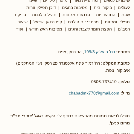
שיעורים לנשים
|
מדרשיית נוער
|
מועדון לילדים
|
שיעור
לעולים
|
ביקורי בית
|
מסיבות בחגים
|
דוכן תפילין ונרות
שבת
|
התוועדויות
|
סדנאות מגוונות
|
תהילים לבנות
|
בדיקת
תפילין ומזוזות | מכתבי יום הולדת
|
קייטנת גן ישראל
|
שיעור
רמב"ם
|
הפצת חומר לשבת וחגים
|
מסיבות ראש חודש
|
ועוד
כתובת:
רח
'
ביאליק 199/3
, הר כנען, צפת
כתובת המקלט:
רח' זמיר פינת אלכסנדר פצ'רסקי (ע"י המתקנים)
איביקור, צפת.
טלפון:
0506-737410
מייל:
chabadmk770@gmail.com
תוכלו לראות תמונות מהפעילות בסניף ע"י הקשה בגוגל
'צעירי חב"ד
מרום כנען'
.