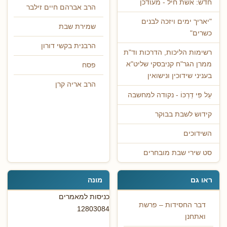
חדש: אשת חיל - מעודכן
הרב אברהם חיים זילבר
"יאריך ימים ויזכה לבנים
שמירת שבת
כשרים"
הרבנית בקשי דורון
רשימות הליכות, הדרכות וד"ת
ממרן הגר"ח קניבסקי שליט"א
פסח
בעניני שידוכין ונישואין
הרב אריה קרן
עַל פִּי דַרְכּוֹ - נקודה למחשבה
קידוש לשבת בבוקר
השידוכים
סט שירי שבת מובחרים
ראו גם
מונה
כניסות למאמרים
דבר החסידות – פרשת
12803084
ואתחנן