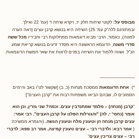
מבוסס על:
לקוטי שיחות חלק יז, ויקרא שיחה ד (עמ' 22 ואילך.
ובמתורגם ללה"ק עמ' 25) השיחה היא בנושא קרבן עצים (ראה הערה
למטה), כאמור, הרבי מביא דוגמאות ממחלוקות רבי וחביריו
מכל ששה
סדרי משנה
, הדוגמא הראשונה היא מסדר זרעים בנושא קריאת שמע
הנ"ל. ושווה ללמוד את השיחה בפנים לראות את שאר חמשת הדוגמאות.
______________
*)
אחת הדוגמאות
ממסכת מנחות (כ, ב) [שקשור לט"ו באב והימים
הסמוכים לו, שבהם הביאו משפחות רבות את "קרבן העצים"]:
"
קרבן (מנחה) – מלמד שמתנדבין עצים. וכמה? שני גזרין, וכן הוא
אומר (נחמי' י, לה) "והגורלות הפלנו על קרבן העצים". רבי אמר:
עצים קרבן מנחה הן וטעונין מלח וטעונין הגשה.
(והגמרא ממשיכה:
(
אמר רבא: ולדברי רבי – עצים טעונין קמיצה, אמר רב פפא: לדברי
רבי – עצים צריכין עצים
"