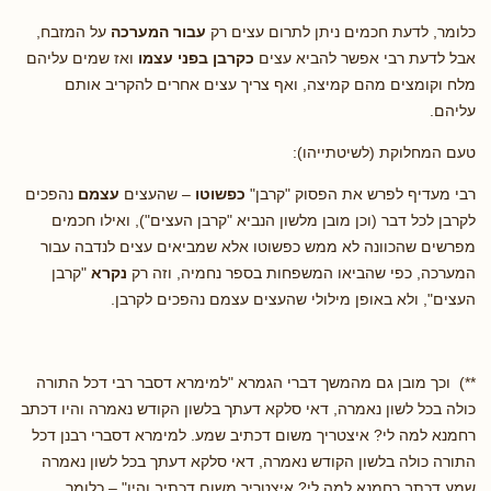
כלומר, לדעת חכמים ניתן לתרום עצים רק
עבור המערכה
על המזבח,
אבל לדעת רבי אפשר להביא עצים
כקרבן בפני עצמו
ואז שמים עליהם
מלח וקומצים מהם קמיצה, ואף צריך עצים אחרים להקריב אותם
עליהם.
טעם המחלוקת (לשיטתייהו):
רבי מעדיף לפרש את הפסוק "קרבן"
כפשוטו
– שהעצים
עצמם
נהפכים
לקרבן לכל דבר (וכן מובן מלשון הנביא "קרבן העצים"), ואילו חכמים
מפרשים שהכוונה לא ממש כפשוטו אלא שמביאים עצים לנדבה עבור
המערכה, כפי שהביאו המשפחות בספר נחמיה, וזה רק
נקרא
"קרבן
העצים", ולא באופן מילולי שהעצים עצמם נהפכים לקרבן.
**) וכך מובן גם מהמשך דברי הגמרא "למימרא דסבר רבי דכל התורה
כולה בכל לשון נאמרה, דאי סלקא דעתך בלשון הקודש נאמרה והיו דכתב
רחמנא למה לי? איצטריך משום דכתיב שמע. למימרא דסברי רבנן דכל
התורה כולה בלשון הקודש נאמרה, דאי סלקא דעתך בכל לשון נאמרה
שמע דכתב רחמנא למה לי? איצטריך משום דכתיב והיו" – כלומר,