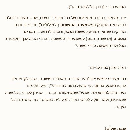
מחדש הרבי (בדרך ה"לשיטתייהו"):
אנו מוצאים בהרבה מחלוקות של רבי וחכמים בש"ס, שרבי מעדיף בכולם
לפרש את הפסוק
במשמעותו הפשוטה
(ה'מילולית'), וחכמים אינם
מדייקים שהוא יתפרש כפשוטו ממש, ונוטים לדרוש בו
דברים
נוספים
(או שונים מעט)
למשמעותו הפשוטה. והרבי מביא לכך דוגמאות
מכל אחת מששה סדרי משנה*.
ומזה מובן גם בענייננו:
רבי מעדיף לפרש את "והיו הדברים האלה" כפשוטו – שיש לקרוא את
קריאת שמע
בדיוק
כפי שהיא כתובה בתורה**, ואילו חכמים
מעדיפים
לדרוש
את "שמע" שמשמעותה הבנה – שניתן לקרוא בכל שפה
שמבינים, ולאו דווקא לפרש בצורה מילולית כפשוטו, כפי שיטתם בכל
מקום.
שבת שלום!