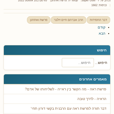
נכתב על ידי
Super User
קטגוריה:
פרשת ואתחנן
פורסם ב10 אוגוסט 2022
כניסות: 1662
דבר החסידות
הרב אברהם חיים זילבר
פרשת ואתחנן
קודם
הבא
חיפוש
חיפוש...
מאמרים אחרונים
פרשת ראה - מה הקשר בין ראייה - לשליחותו של אדם?
הראיה - לדרך טובה
דבר תורה לפרשת ראה עם הרבנית בקשי דורון תחי'