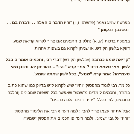
בפרשת שמע נאמר (פרשתנו ו, ו) "
והיו הדברים האלה . . ודברת בם . .
ובשכבך ובקומך
".
במסכת ברכות (יג, א) נחלקים התנאים אם צריך לקרוא קריאת שמע
דווקא בלשון הקודש, או שניתן לקרוא גם בשפות אחרות:
"
קריאת שמע ככתבה
[=בלשון הקודש]
דברי רבי, וחכמים אומרים בכל
לשון
.
מאי טעמא דרבי? אמר קרא "והיו" – בהווייתן יהו. ורבנן מאי
טעמייהו? אמר קרא "שמע", בכל לשון שאתה שומע
".
כלומר, רבי לומד מהפסוק "והיו" שיש לקרוא ק"ש בדיוק כמו שהוא כתוב
בתורה, וחכמים לומדים מ"שמע" שאפשר בכל השפות שמבינים [והלכה
כחכמים, לפי הכלל: "יחיד ורבים הלכה כרבים"].
אבל את זה עצמו צריך להבין: למה העדיף רבי את הלימוד מהפסוק
"והיו" על גבי "שמע", ולמה העדיפו חכמים את הפסוק "שמע"?