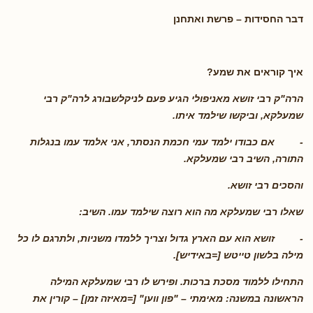
דבר החסידות – פרשת ואתחנן
איך קוראים את שמע?
הרה"ק רבי זושא מאניפולי הגיע פעם לניקלשבורג לרה"ק רבי
שמעלקא, וביקשו שילמד איתו.
-
אם כבודו ילמד עמי חכמת הנסתר, אני אלמד עמו בנגלות
התורה
, השיב רבי שמעלקא.
והסכים רבי זושא.
שאלו רבי שמעלקא מה הוא רוצה שילמד עמו. השיב:
-
זושא הוא עם הארץ גדול וצריך ללמדו משניות, ולתרגם לו כל
מילה בלשון טייטש
[=באידיש].
התחילו ללמוד מסכת ברכות. ופירש לו רבי שמעלקא המילה
הראשונה במשנה:
מאימתי – "פון ווען" [=מאיזה זמן] – קורין את