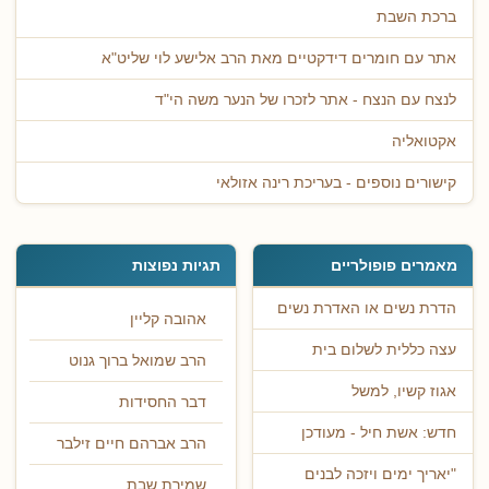
ברכת השבת
אתר עם חומרים דידקטיים מאת הרב אלישע לוי שליט"א
לנצח עם הנצח - אתר לזכרו של הנער משה הי"ד
אקטואליה
קישורים נוספים - בעריכת רינה אזולאי
מאמרים פופולריים
תגיות נפוצות
הדרת נשים או האדרת נשים
אהובה קליין
עצה כללית לשלום בית
הרב שמואל ברוך גנוט
אגוז קשיו, למשל
דבר החסידות
חדש: אשת חיל - מעודכן
הרב אברהם חיים זילבר
"יאריך ימים ויזכה לבנים
שמירת שבת