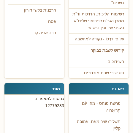
כשרים"
הרבנית בקשי דורון
רשימות הליכות, הדרכות וד"ת
ממרן הגר"ח קניבסקי שליט"א
פסח
בעניני שידוכין ונישואין
הרב אריה קרן
עַל פִּי דַרְכּוֹ - נקודה למחשבה
קידוש לשבת בבוקר
השידוכים
סט שירי שבת מובחרים
ראו גם
מונה
כניסות למאמרים
פרשת פנחס - מהו יוֹם
12779233
תְּרוּעָה ?
תשליך/ שיר מאת: אהובה
קליין