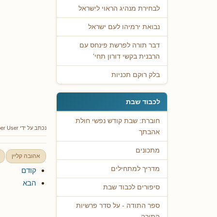
לבחירת מנהיג הראוי לישראל
נבואת ירמיהו לעם ישראל
דבר תורה לפרשת פינחס עם
הרבנית בקשי דורון תחי'
בלק רוקם תכניות
לכבוד שבת
חוברת: שבת קודש נפשי חולת
נכתב על ידי
er User
אהבתך
מתכונים
אהובה קליין
מדריך למתחילים
קודם
הבא
סיפורים לכבוד שבת
ספר התודה - על סדר פרשיות
התורה