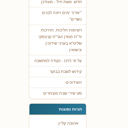
חדש: אשת חיל - מעודכן
"יאריך ימים ויזכה לבנים
כשרים"
רשימות הליכות, הדרכות
וד"ת ממרן הגר"ח קניבסקי
שליט"א בעניני שידוכין
ונישואין
עַל פִּי דַרְכּוֹ - נקודה למחשבה
קידוש לשבת בבוקר
השידוכים
סט שירי שבת מובחרים
תגיות נפוצות
אהובה קליין