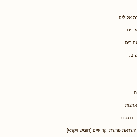
 אלילים
לכים
הורים
ים.
ה
רצות
נדגלות.
שראת פרשת קדושים [חומש ויקרא]