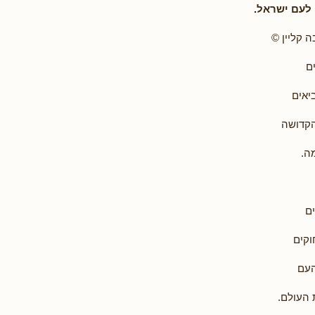
עם ישראל.
 קליין ©
ם
יאים
קדושה
ה.
ים
וקים
העם
 העולם.