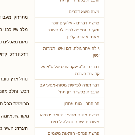
הרבנית בקשי דורון תחי'
משה נושא דברים
מתרחק מעבודת
פרשת דברים - אלוקים זוכר
מלבושיו כבני מ
ומקיים ומצפה לבניו להתעורר.
מאת: אהובה קליין
מזונו מאכלים ט
גולה אחר גולה, דם ואש ותמרות
דרכיו דרכי קדוש
עשן
דברי הרה"ג יעקב עדס שליט"א על
קדושת השבת
נוחל ארץ טובה
דבר תורה לפרשת מטות-מסעי עם
דבש וחלב מזונ
הרבנית בקשי דורון תחי'
מרוממת מכל הא
הר ההר - מות אהרון
פרשת מטות מסעי : נבואת ירמיהו
מקודשת איומה כ
מעוררת ישנים סגולה לנסים
הערה:
השיר בה
פרשת פנחס- הוראות משמים