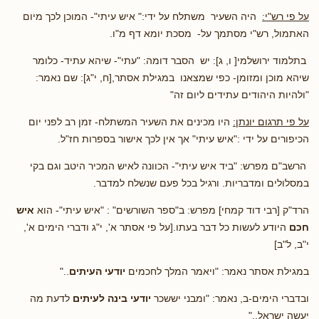
על פי רש"י:
היה השעיר משתלח על ידי:" איש עיתי"- המוכן לכך מיום
האתמול, רש"י מסתמך על- מסכת יומא דף מ"ו.
בתלמוד ירושלמי[ ו, ג]: יש הסבר דומה: "עתי"- שיהא עתיד- כלומר
שיהא מוכן ומזומן- כפי שמצאנו במגילת אסתר,[ח, י"ג]: שם נאמר:
"ולהיות היהודים עתידים ליום זה"
על פי תרגום יונתן:
היו מכינים את השעיר המשתלח- זמן רב לפני יום
הכיפורים על ידי :"איש עיתי" אך אין לכך אישור בספרות חז"ל.
הרשב"ם מפרש: "ביד איש עיתי"- הכוונה לאיש המכיר היטב וגם בקי
במסלולים ומדבריות. ורגיל בכל פעם שנשלח למדבר.
הרד"ק [רבי דוד קמחי] מפרש: ב"ספר השורשים" : "איש עיתי"- הוא
איש
חכם
היודע לעשות כל דבר בעתו.[על פי אסתר א', י"ג ודברי הימים א',
י"ב, ל"ב]
במגילת אסתר נאמר: "ויאמר המלך לחכמים
יודעי העיתים
.."
ובדברי הימים-ב, נאמר: "ומבני יששכר
יודעי בינה לעיתים
לדעת מה
יעשה ישראל.."