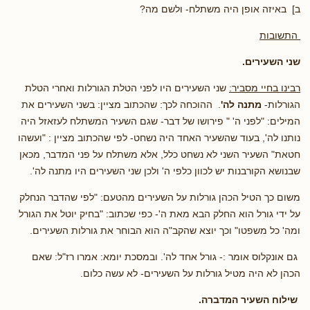
ב] באיזה אופן היה משתלח- ולשם מה?
התשובות
שני השעירים.
רבינו בחיי מסביר:
שני השעירים היו לפני הטלת הגורלות ואחרי הטלת
הגורלות-
מתנה לה'
. ההוכחה לכך: שהכתוב מציין: בשני השעירים את
המילים: "לפני ה' " פירושו של דבר- שגם השעיר המשתלח לעזאזל היה
נותנו לה', בעוד שהשעיר האחד היה נשחט- לפי שהכתוב מציין : "ועשהו
חטאת" השעיר השני לא נשחט כלל, אלא משתלח על פני המדבר, מכאן
שבנושא הקורבנות יש לכוון כלפי ה' ולכן שני השעירים היו מתנה לה'.
משום כך הטיל הכהן גורלות על השעירים מהטעם: "לפי שהדבר הנחלק
על ידי גורל הוא החלק הבא מאת ה'- כפי שכתוב: "בחיק יוטל את הגורל
ומה' כל משפטו" וכך יוצא שהקב"ה הוא הבוחר את גורלות השעירים.
גם אונקלוס אומר :- גורל אחד לה'. ובמסכת יומא: אמרו רז"ל: שאם
הכהן לא היה מטיל גורלות על השעירים- לא עשה כלום.
שילוח השעיר המדברה.