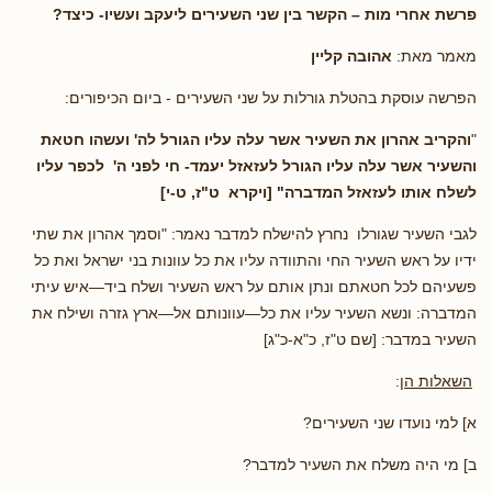
פרשת אחרי מות
– הקשר בין שני השעירים ליעקב ועשיו- כיצד?
מאמר מאת:
אהובה קליין
הפרשה עוסקת בהטלת גורלות על שני השעירים - ביום הכיפורים:
"
והקריב אהרון את השעיר אשר עלה עליו הגורל לה' ועשהו חטאת
והשעיר אשר עלה עליו הגורל לעזאזל יעמד- חי לפני ה' לכפר עליו
לשלח אותו לעזאזל המדברה" [ויקרא ט"ז, ט-י]
לגבי השעיר שגורלו נחרץ להישלח למדבר נאמר: "וסמך אהרון את שתי
ידיו על ראש השעיר החי והתוודה עליו את כל עוונות בני ישראל ואת כל
פשעיהם לכל חטאתם ונתן אותם על ראש השעיר ושלח ביד—איש עיתי
המדברה: ונשא השעיר עליו את כל—עוונותם אל—ארץ גזרה ושילח את
השעיר במדבר: [שם ט"ז, כ"א-כ"ג]
השאלות הן
:
א] למי נועדו שני השעירים?
ב] מי היה משלח את השעיר למדבר?