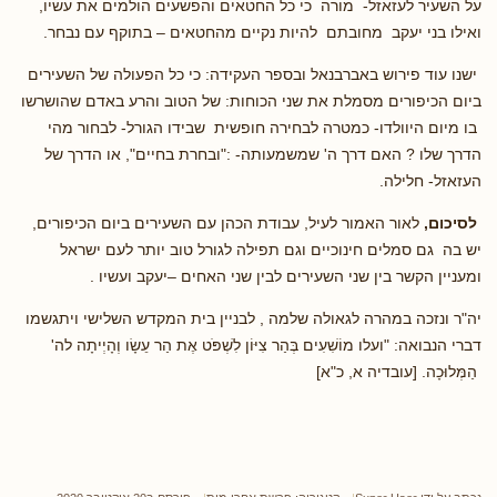
על השעיר לעזאזל- מורה כי כל החטאים והפשעים הולמים את עשיו,
ואילו בני יעקב מחובתם להיות נקיים מהחטאים – בתוקף עם נבחר.
ישנו עוד פירוש באברבנאל ובספר העקידה: כי כל הפעולה של השעירים
ביום הכיפורים מסמלת את שני הכוחות: של הטוב והרע באדם שהושרשו
בו מיום היוולדו- כמטרה לבחירה חופשית שבידו הגורל- לבחור מהי
הדרך שלו ? האם דרך ה' שמשמעותה- :"ובחרת בחיים", או הדרך של
העזאזל- חלילה.
לסיכום,
לאור האמור לעיל, עבודת הכהן עם השעירים ביום הכיפורים,
יש בה גם סמלים חינוכיים וגם תפילה לגורל טוב יותר לעם ישראל
ומעניין הקשר בין שני השעירים לבין שני האחים –יעקב ועשיו .
יה"ר ונזכה במהרה לגאולה שלמה , לבניין בית המקדש השלישי ויתגשמו
דברי הנבואה: "ועלו מוֹשִׁעִים בְּהַר צִיּוֹן לִשְׁפֹּט אֶת הַר עֵשָׂו וְהָיְיתָה לה'
הַמְּלוּכָה. [עובדיה א, כ"א]