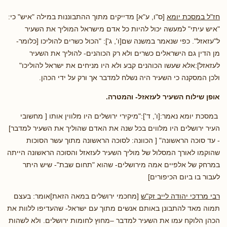
חז"ל במסכת יומא
[ס"ו, ע"א] מדייקים מתוך ההתבוננות במילה "איש" כי:
"איש עיתי" למעשה יכול להיות כל אדם מישראל המוליך את השעיר
ל"עזאזל". כפי שנאמר במשנה שם[ו', ג']: "הכול כשרים להוליכו [כלומר-
מן הדין גם הישראלים כשרים ולא רק הכוהנים- להוליך את השעיר
לעזאזל]:אלא שעשו הכוהנים קבע ולא היו מניחים את ישראל להוליכו"
ולכן המסקנה כי השעיר היה נשלח למדבר אך ורק על ידי הכהן.
אופן שילוח השעיר לעזאזל- והמטרה.
במסכת יומא נאמר:[ו', ד']:"מיקירי ירושלים היו מלווין אותו [ מחשובי
העיר ירושלים היו מלווים בכל שנה את האדם שהוליך את השעיר למדבר]
- עד סוכה הראשונה" [ הכוונה: לסוכה הראשונה מתוך עשר הסוכות
שהוקמו לאורך המסלול של מוליך השעיר לעזאזל והסוכה הראשונה הייתה
במרחק של אלפיים אמה מירושלים- שהוא "תחום שבת"- שיש היתר
לעבור בו ביום הכיפורים]
רבי מרדכי יהודה לייב זק"ש
[מחכמי ירושלים במאה הזאת]אומר: בעצם
תמוה מאד להתבונן באותם אנשים מתוך עם ישראל- שהעדיפו ללוות את
הכהן הלוקח עמו את השעיר למדבר –מחוץ לחומות ירושלים. ולא לשהות