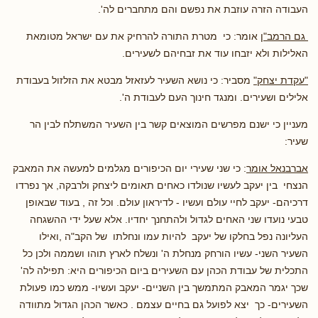
העבודה הזרה עוזבת את נפשם והם מתחברים לה'.
גם הרמב"ן
אומר: כי מטרת התורה להרחיק את עם ישראל מטומאת
האלילות ולא יזבחו עוד את זבחיהם לשעירים.
"עקדת יצחק"
מסביר: כי נושא השעיר לעזאזל מבטא את הזלזול בעבודת
אלילים ושעירים. ומנגד חינוך העם לעבודת ה'.
מעניין כי ישנם מפרשים המוצאים קשר בין השעיר המשתלח לבין הר
שעיר:
אברבנאל אומר
: כי שני שעירי יום הכיפורים מגלמים למעשה את המאבק
הנצחי בין יעקב לעשיו שנולדו כאחים תאומים ליצחק ולרבקה, אך נפרדו
דרכיהם- יעקב לחיי עולם ועשיו - לדיראון עולם. וכל זה , בעוד שבאופן
טבעי נועדו שני האחים לגדול ולהתחנך יחדיו. אלא שעל ידי ההשגחה
העליונה נפל בחלקו של יעקב להיות עמו ונחלתו של הקב"ה ,ואילו
השעיר השני- עשיו הורחק מנחלת ה' ונשלח לארץ תוהו ושממה ולכן כל
התכלית של עבודת הכהן עם השעירים ביום הכיפורים היא: תפילה לה'
שכך יגמר המאבק המתמשך בין השניים- יעקב ועשיו- ממש כמו פעולת
השעירים- כך יצא לפועל גם בחיים עצמם . כאשר הכהן הגדול מתוודה