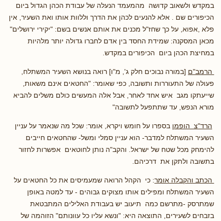
במקדש ולשאוב קדושה מהמעמד הנעלה של עבודת הכהן הגדול ביום
הכיפורים שם . אלא להנעים לכהן את הדרך וללוות אותו ואת השעיר, אין
פלא ,אפוא, על כך שחז"ל מכנים את אותם אנשים בשם: "יקירי ירושלים"
מכאן המסקנה: שמידת החסד בין אדם לחברו גדולה יותר מלהיות
במחיצת הכהן ביום הכיפורים במקדש.
הרמב"ם
[במורה נבוכים חלק ג', מ"ו] רואה בנושא השעיר המשתלח,
פעולה של התעוררות ותשובה, כפי שאומר: "החטאים אינם משאות,
שייעתקו מגב איש אחד לאחר, אבל אלה המעשים כולם משלים להביא
מורא הנפש, עד שתתפעל לתשובה"
הרד"צ הופמן
בספרו על חומש ויקרא, אומר: שכל מה שנאמר על עניין
השעיר המשתלח למדבר- הוא עניין סמלי ומשל- שהחטאים חייבים
להימחק מכל שטח של ישראל. והקב"ה נותן לחוטאים אפשרות לחזור
בתשובה ולתקן את דרכיהם.
הכתב והקבלה אומר
: כי הקהל הרואה שמעמיסים את כל החטאים על
השעיר המשתלח ומפילים אותו מצוקים גבוהים - עד למטה באופן
שמתרסק -מתרשם כמה תיעוב יש בעבודת האלילים המתבטאת
בזבחים לשעירים, התוצאה היא: "ונשא עליו כל עוונותם" הזוהמה של