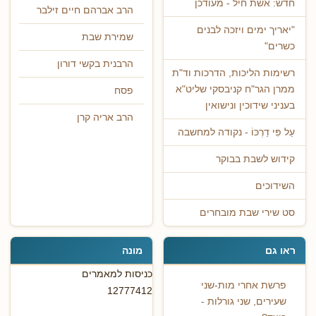
חדש: אשת חיל - מעודכן
הרב אברהם חיים זילבר
"יאריך ימים ויזכה לבנים
שמירת שבת
כשרים"
הרבנית בקשי דורון
רשימות הליכות, הדרכות וד"ת
ממרן הגר"ח קניבסקי שליט"א
פסח
בעניני שידוכין ונישואין
הרב אריה קרן
עַל פִּי דַרְכּוֹ - נקודה למחשבה
קידוש לשבת בבוקר
השידוכים
סט שירי שבת מובחרים
ראו גם
מונה
כניסות למאמרים
פרשת אחרי מות-שני
12777412
שעירים, שני גורלות -