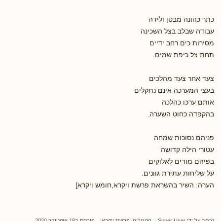
כתר כהונה מבטן ולידה
עבודה שבלב בצל השכינה
מסירות כים רחב ידיים
תחת צל כיפת שמים.
צעד אחר צעד מהלכים
בעצי המערכה אינם נתקלים
אותם ערכו כהלכה
בהקפדה כחוט השערה.
פניהם נסוכות שמחה
עטורי הילה קדושה
בפיהם מודים לאלוקים
על שליחות עתירת גוונים.
הערה: השיר בהשראת פרשת ויקרא,חומש ויקרא]
נכתב על ידי
Super User
קטגוריה:
פרשת ויקרא
פורסם ב18 אוקטובר 2020