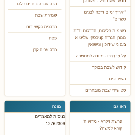
חדש: אשת חיל - מעודכן
הרב אברהם חיים זילבר
"יאריך ימים ויזכה לבנים
שמירת שבת
כשרים"
הרבנית בקשי דורון
רשימות הליכות, הדרכות וד"ת
ממרן הגר"ח קניבסקי שליט"א
פסח
בעניני שידוכין ונישואין
הרב אריה קרן
עַל פִּי דַרְכּוֹ - נקודה למחשבה
קידוש לשבת בבוקר
השידוכים
סט שירי שבת מובחרים
ראו גם
מונה
כניסות למאמרים
פרשת ויקרא - מדוע ה'
12762309
קורא למשה?