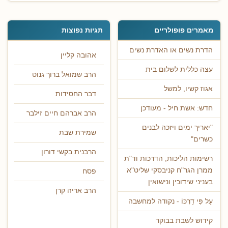
מאמרים פופולריים
תגיות נפוצות
הדרת נשים או האדרת נשים
אהובה קליין
עצה כללית לשלום בית
הרב שמואל ברוך גנוט
אגוז קשיו, למשל
דבר החסידות
חדש: אשת חיל - מעודכן
הרב אברהם חיים זילבר
"יאריך ימים ויזכה לבנים
שמירת שבת
כשרים"
הרבנית בקשי דורון
רשימות הליכות, הדרכות וד"ת
ממרן הגר"ח קניבסקי שליט"א
פסח
בעניני שידוכין ונישואין
הרב אריה קרן
עַל פִּי דַרְכּוֹ - נקודה למחשבה
קידוש לשבת בבוקר