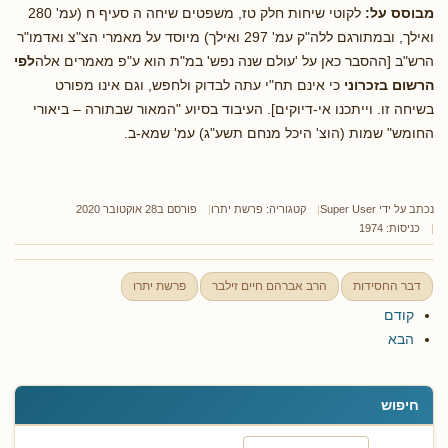
מבוסס על:
לקוטי שיחות חלק טז, משפטים שיחה ה סעיף ח (עמ' 280
ואילך, ובמתורגם ללה"ק עמ' 297 ואילך) מיוסד על מאמרי הצ"צ ואדמו"ר
הרש"ב [ההסבר כאן על 'עולם שנה נפש' במ"ת הוא ע"פ מאמרים אלה
לפי
הרשום בזכרוני
כי אינם תח"י עתה לבדוק ולחפש, וגם אינו מפורט
בשיחה זו. וייתכנו אי-דיוקים]. העיבוד בסיוע "המאור שבתורה – ביאורי
החומש" שמות (הוצ' היכל מנחם תשע"ג) עמ' שמא-ב.
נכתב על ידי
Super User
קטגוריה:
פרשת יתרו
פורסם ב28 אוקטובר 2020
כניסות: 1974
דבר החסידות
הרב אברהם חיים זילבר
פרשת יתרו
קודם
הבא
חיפוש