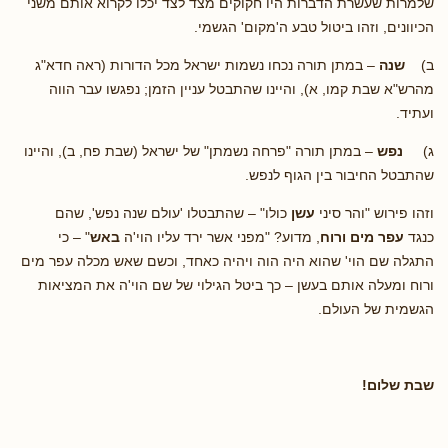
שלמרות שעשרת הדברות היו חקוקים מצד לצד יכלו לקרוא אותם משני
הכיוונים, וזהו ביטול טבע ה'מקום' הגשמי.
ב)
שנה
– במתן תורה נכחו נשמות ישראל מכל הדורות (ראה חדא"ג
מהרש"א שבת קמו, א), והיינו שהתבטל עניין הזמן; נפגשו עבר הווה
ועתיד.
ג)
נפש
– במתן תורה "פרחה נשמתן" של ישראל (שבת פח, ב), והיינו
שהתבטל החיבור בין הגוף לנפש.
וזהו פירוש "והר סיני
עשן
כולו" – שהתבטלו 'עולם שנה נפש', שהם
כנגד
עפר מים ורוח
, מדוע? "מפני אשר ירד עליו הוי'ה
באש
" – כי
התגלה שם הוי' שהוא היה הוה ויהיה כאחד, וכשם שאש מכלה עפר מים
ורוח ומעלה אותם בעשן – כך ביטל הגילוי של שם הוי'ה את המציאות
הגשמית של העולם.
שבת שלום!