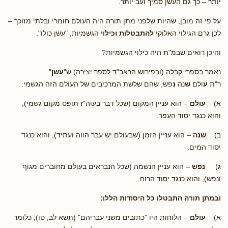
יותר – כך גם העשן סמיך ועב יותר.
על פי זה מובן, שהיות שלפני מתן תורה היה העולם חומרי ובלתי מזוכך –
לכן גרם הגילוי האלוקי
להתבטלות וכילוי
הגשמיות, "עשן כולו".
והיכן רואים שבמ"ת היה כילוי הגשמיות?
נאמר בספרי קבלה (ובפירוש הראב"ד לספר יצירה) ש"
עשן
"
ר"ת
ע
ולם
ש
נה
נ
פש, שהם שלשת המרכיבים של העולם הזה הגשמי:
א)
עולם
– הוא עניין המקום (שכל דבר בעוה"ז תופס מקום גשמי),
והוא כנגד יסוד העפר.
ב)
שנה
– הוא עניין הזמן (שבעולם יש עבר הווה ועתיד), והוא כנגד
יסוד המים.
ג)
נפש
– הוא עניין הנשמה (שכל הנבראים בעולם מחוברים מגוף
ונפש), והוא כנגד יסוד הרוח.
ובמתן תורה התבטלו כל היסודות הללו:
א)
עולם
– הלוחות היו "כתובים משני עבריהם" (תשא לב, טו), כלומר