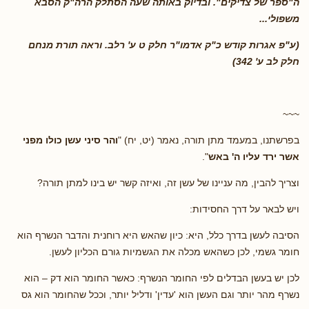
ה"ספר של צדיקים". ובדיוק באותה שעה הסתלק הרה"ק הסבא
משפולי...
(ע"פ אגרות קודש כ"ק אדמו"ר חלק ט ע' רלב. וראה תורת מנחם
חלק לב ע' 342)
~~~
בפרשתנו, במעמד מתן תורה, נאמר (יט, יח) "
והר סיני עשן כולו מפני
אשר ירד עליו ה' באש
".
וצריך להבין, מה עניינו של עשן זה, ואיזה קשר יש בינו למתן תורה?
ויש לבאר על דרך החסידות:
הסיבה לעשן בדרך כלל, היא: כיון שהאש היא רוחנית והדבר הנשרף הוא
חומר גשמי, לכן כשהאש מכלה את הגשמיות גורם הכליון לעשן.
לכן יש בעשן הבדלים לפי החומר הנשרף: כאשר החומר הוא דק – הוא
נשרף מהר יותר וגם העשן הוא 'עדין' ודליל יותר, וככל שהחומר הוא גס