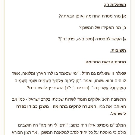
השאלות הן:
א] מהי מטרת התרומה ואופן הבאתה?
ב] מה תפקידו של המשכן?
ג] הקשר להפטרה [מלכים-א, פרק: ה']?
תשובות.
מטרת הבאת התרומה.
שאלה זו שואלים גם חז"ל : "מי שנאמר בו לה' הארץ ומלואה, אשר
לו הים והוא עשהו, ואמר: "הֵן לַיהוָה אֱלֹהֶיךָ הַשָּׁמַיִם וּשְׁמֵי הַשָּׁמָיִם
הָאָרֶץ וְכָל אֲשֶׁר בָּהּ." [דברים י', י"ד] הוא צריך לבשר ודם?
התשובה היא: אלוקים חומד לשרות שכינתו בקרב ישראל - כמו אב
האוהב את בניו,
המטרה להקים בתרומה - משכן כבוד וכפרה
לישראל.
המלבי"ם מפרש
: אילו היה כתוב: "ויתנו לי תרומה" היו חושבים
כולם כי מוטלת על כל יחיד לנדב למלאכת המשכן , אך רצון הבורא