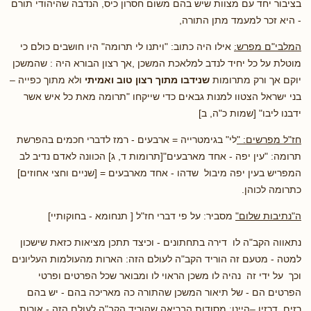
בציבור יחד עם מצוות שיש בהם משום חסרון כיס, הנדבה שהיהודי תורם
- היא זכר למעמד מתן התורה,
המלבי"ם מפרש:
אילו היה כתוב: "ויתנו לי תרומה" היו חושבים כולם כי
מוטלת על כל יחיד לנדב למלאכת המשכן ,אך רצון הבורא היה : שהמשכן
יוקם אך ורק מתרומות
שנידבו מתוך רצון טוב ואמיתי
ולא מתוך כפייה –
בני ישראל הצטוו למנות גבאים כדי שייקחו "תרומה מאת כל איש אשר
ידבנו ליבו" [שמות כ"ה, ב]
חז"ל מפרשים: "
לי" בגימטרייה = ארבעים - רמז לדברי חכמים בהפרשת
תרומה: "עין יפה - אחד מארבעים"[תרומות ד, ג] הכוונה לאדם נדיב לב
המפריש בעין יפה מיבול שדהו - אחד מארבעים = [שניים וחצי אחוזים]
כתרומה לכוהן.
ה"נתיבות שלום"
מסביר: על פי דברי חז"ל [ תנחומא - בחוקותיי]
נתאווה הקב"ה לו דירה בתחתונים - וכיצד תתכן מציאות כזאת שישכון
למטה - מטעם זה הוריד הקב"ה לעולם הזה: הארות מהעולמות העליונים
וכך על ידי זה נהיה לו משכן הראוי לו ומבואר שכל הפרטים ופרטי
הפרטים הם - של תיאור המשכן שהתורה כה מאריכה בהם - יש בהם
רזים, דרזין –היינו: מסודות הבריאה שהוריד הקב"ה לעולם הזה - אורות