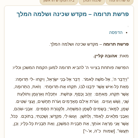
פרשת תרומה
שלמה המלך
בית המקדש הראשון
פרשת תרומה – מקדש שכינה ושלמה המלך
הדפסה
פרשת תרומה
– מקדש שכינה ושלמה המלך.
מאת:
אהובה קליין.
הפרשה פותחת בציווי ה' להביא תרומה למען הקמת המשכן וכליו:
"וַיְדַבֵּר ה', אֶל-מֹשֶׁה לֵּאמֹר. דַּבֵּר אֶל-בְּנֵי יִשְׂרָאֵל, וְיִקְחו ּ-לִי תְּרוּמָה:
מֵאֵת כָּל-אִישׁ אֲשֶׁר יִדְּבֶנּוּ לִבּוֹ, תִּקְחוּ אֶת-תְּרוּמָתִי. וְזֹאת, הַתְּרוּמָה,
אֲשֶׁר תִּקְחוּ, מֵאִתָּם: זָהָב וָכֶסֶף, וּנְחֹשֶׁת. וּתְכֵלֶת וְאַרְגָּמָן וְתוֹלַעַת
שָׁנִי, וְשֵׁשׁ וְעִזִּים. וְעֹרֹת אֵילִם מְאָדָּמִים וְעֹרֹת תְּחָשִׁים, וַעֲצֵי שִׁטִּים.
שֶׁמֶן, לַמָּאֹר; בְּשָׂמִים לְשֶׁמֶן הַמִּשְׁחָה, וְלִקְטֹרֶת הַסַּמִּים. אַבְנֵי-שֹׁהַם,
וְאַבְנֵי מִלֻּאִים, לָאֵפֹד, וְלַחֹשֶׁן. וְעָשׂוּ לִי, מִקְדָּשׁ; וְשָׁכַנְתִּי, בְּתוֹכָם. כְּכֹל,
אֲשֶׁר אֲנִי מַרְאֶה אוֹתְךָ, אֵת תַּבְנִית הַמִּשְׁכָּן, וְאֵת תַּבְנִית כָּל-כֵּלָיו; וְכֵן,
תַּעֲשׂוּ". [שמות כ"ה, א'-י']