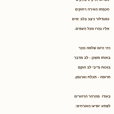
חָכְמָתוֹ הֵאִירָה רְחוֹקִים
כְּמִגְדַּלּוֹר נִיצָּב בְּלֵב יָמִים
אֵלָיו נָהֲרוּ מִכָּל הָעַמִּים.
וַיְהִי הַיּוֹם שְׁלֹמֹה נִזְכָּר
בְּאוֹתוֹ מִשְׁכָּן - לֵב מִדְבָּר
בִּזְכוּת נְדִיבֵי לב הוּקַם
תְּרוּמָה - תְּכֵלֶת וְאַרְגָּמָן.
בְּעוֹדוֹ מְהַרְהֵר הִרְהוּרִים
לְפֶתַע יוֹפִיעוּ הָאוֹרְחִים: