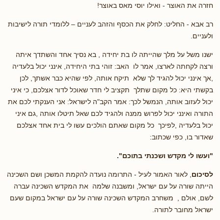
חזרה את האוצר - ואילו יוסי מאס באוצר!
רב אבא - החליט: לחלק את הכסף והזהב לעניים – ללומדי תורה לישיבות
ולעניים.
ישנו משל על מלך שהייתה לו בת יחידה , בא נסיך אחד והשתדך איתה
ורצה לקחתה לארצו, אמר לו האב: זוהי בתי היחידה, אינני יכול בלעדיה
,אך אינני יכול להגיד לך שלא תיקח אותה, לפי שהיא כבר אשתך, לכן
בקשתי היא: כל מקום שתלך תקציב לי חדר שאוכל לדור אצלכם, כי איני
יכול לעזוב אותה, הנמשל לכך: אמר הקב"ה לישראל: אני הענקתי לכם את
התורה ואינני יכול לפרוש ממנה ולהגיד לכם שאל תיטלו אותה ,גם איני
יכול בלעדיה ,לפיכך כל מקום שאתם הולכים עשו לי בית אחד אצלכם
שאדור בו, כפי שכתוב:
"ועשו לי מקדש ושכנתי בתוכם
"
.
לסיכום
, לאור האמור לעיל - התרומה נועדה להקמת המשכן ושם השכינה
הייתה שורה על עם ישראל, ומשבנה שלמה את המקדש השכינה עברה
לשם, אולם , משחרב המקדש השכינה שורה על עם ישראל במקום שעם
ישראל מחובר לתורה.