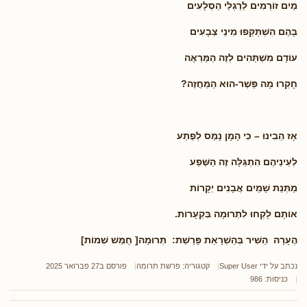
מַיִם זוֹרְמִים לְרַגְלֵי הַסְּלָעִים
בָּהֶם הִשְׁתַּקְּפוּ מִינֵי צְבָעִים
עוֹדָם מִשְׁתַּהִים לְזֶה הַמַּרְאֶה
חָקְרוּ מָה פֵּשֶׁר-הוּא הַמַּחֲזֶה?
אָז הֵבִינוּ – כִּי הָמָן נָמַס לְפֶתַע
לְעֵינֵיהֶם הִתְגַּלָּה זֶה הַשֶּׁפַע
מַתְּנַת שָׁמַיִם אֲבָנִים יְקָרוֹת
אוֹתָם לָקְחוּ לִתְרוּמָה בִּקְעָרוֹת.
הֶעָרָה
הַשִּׁיר בְּהַשְׁרָאַת פָּרָשַׁת: תְּרוּמָה[ חֻמַּשׁ שְׁמוֹת]
נכתב על ידי
Super User
קטגוריה:
פרשת תרומה
פורסם ב27 פברואר 2025
כניסות: 986