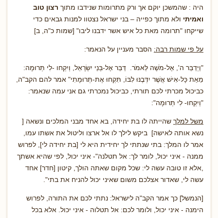
היה : שהמשכן יוקם אך ורק מתרומות שנידבו מתוך
רצון טוב
ואמיתי
ולא מתוך כפייה – בני ישראל נצטוו למנות גבאים כדי
שייקחו "תרומה מאת כל איש אשר ידבנו ליבו" [שמות כ"ה, ב]
על פי שמות רבה:
הסבר מעניין על הנאמר:
"וַיְדַבֵּר ה', אֶל-מֹשֶׁה לֵּאמֹר. דַּבֵּר אֶל-בְּנֵי יִשְׂרָאֵל, וְיִקְחו -לִי תְּרוּמָה:
מֵאֵת כָּל-אִישׁ אֲשֶׁר יִדְּבֶנּוּ לִבּוֹ, תִּקְחוּ אֶת-תְּרוּמָתִי" אמר להם הקב"ה,
כביכול מכרתי לכם תורתי, כביכול נמכרתי גם אני עמה שנאמר:
"וְיִקְחוּ- לִי תְּרוּמָה":
משל למלך
שהייתה לו בת יחידה, בא אחד מבני המלכים ונשאה [
נשא אותה לאישה] ביקש לילך לו אל ארצו וליטול את אשתו עמו,
אמר לו המלך: בתי שנתתי לך יחידית היא לי [בת יחידה לי], לפרוש
ממנה - איני יכול, לומר לך: אל תטלנה"- איני יכול, לפי שהיא אשתך
,אלא זו טובה עשה לי: שכל מקום שאתה הולך, קיטון [חדר] אחד
עשה לי, שאדור אצלכם משום שאיני יכול להניח את בתי".
[הנמשל] כך אמר הקב"ה לישראל: נתתי לכם את התורה, לפרוש
הימנה - איני יכול, ולומר לכם: אל תטלוה - איני יכול. אלא בכל