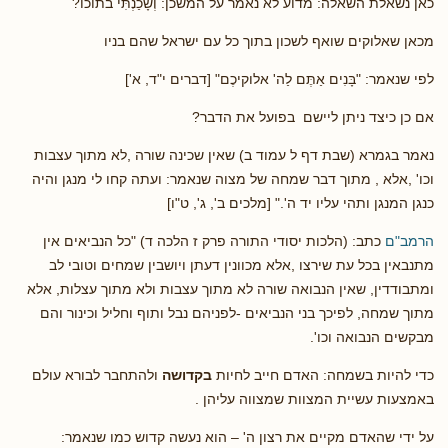
כאן נשאלת השאלה: מדוע לא נאמר על המשכן: וְשָׁכַנְתִּי בתוכו?
מכאן שאלוקים שואף לשכון בתוך כל עם ישראל שהם בניו
לפי שנאמר: "בָּנִים אַתֶּם לַה' אלוקיכֶם" [דברים י"ד, א']
אם כן כיצד ניתן ליישם בפועל את הדבר?
נאמר בגמרא (שבת דף ל עמוד ב) שאין שכינה שורה ,לא מתוך עצבות
וכו' ,אלא , מתוך דבר שמחה של מצוה שנאמר: ועתה קחו לי מנגן והיה
כנגן המנגן ותהי עליו יד ה'." [מלכים ב', ג', ט"ו]
הרמב"ם
כתב: (הלכות יסודי התורה פרק ז הלכה ד) "כל הנביאים אין
מתנבאין בכל עת שירצו ,אלא מכוונין דעתן ויושבין שמחים וטובי לב
ומתבודדין, שאין הנבואה שורה לא מתוך עצבות ולא מתוך עצלות, אלא
מתוך שמחה, לפיכך בני הנביאים -לפניהם נבל ותוף וחליל וכינור והם
מבקשים הנבואה וכו'.
כדי להיות בשמחה: האדם חייב לחיות
בקדושה
ולהתחבר לבורא עולם
באמצעות עשיית המצוות שמצווה עליהן .
על ידי שהאדם מקיים את רצון ה' – הוא נעשה קדוש כמו שנאמר: