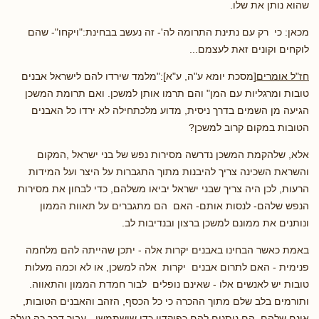
שהוא נותן את שלו.
מכאן: כי רק עם נתינת התרומה לה'- זה נעשב בבחינת:"ויקחו"- שהם
לוקחים וקונים זאת לעצמם...
חז"ל אומרים
[מסכת יומא ע"ה, ע"א]:"מלמד שירדו להם לישראל אבנים
טובות ומרגליות עם המן" והם תרמו אותן למשכן. ואם תרומת המשכן
הגיעה מן השמים בדרך ניסית, מדוע מלכתחילה לא ירדו כל האבנים
הטובות במקום קרוב למשכן?
אלא, שלהקמת המשכן נדרשה מסירות נפש של בני ישראל ,המקום
והשראת השכינה צריך להיבנות מתוך התגברות על היצר ועל המידות
הרעות, לכן היה צריך שבני ישראל יביאו משלהם, כדי לבחון את מסירות
הנפש שלהם- לנסות אותם- האם הם מתגברים על תאוות הממון
ונותנים את ממונם למשכן ברצון ובנדיבות לב.
באמת כאשר הבחינו באבנים יקרות אלה - יתכן שהייתה להם מלחמה
פנימית - האם לתרום אבנים יקרות אלה למשכן, או לא וכמה מעלות
טובות יש לאנשים אלו - שאינם נופלים לבור חמדת הממון והתאווה.
ותורמים בלב שלם מתוך ההכרה כי כל הכסף, הזהב והאבנים הטובות,
אינם שלהם. הם ניתנים להם כפיקדון כדי שישתמשו - עבור דבר כה נעלה