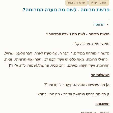
אהובה קליין
פרשת תרומה
פרשת תרומה - לשם מה נועדה התרומה?
הדפסה
פרשת תרומה
- לשם מה נועדה התרומה?
מאמר מאת: אהובה קליין.
פרשה זו פותחת במילים: "וַיְדַבֵּר ה', אֶל-מֹשֶׁה לֵּאמֹר. דַּבֵּר אֶל-בְּנֵי יִשְׂרָאֵל,
וְיִקְחוּ-לִי תְּרוּמָה: מֵאֵת כָּל-אִישׁ אֲשֶׁר יִדְּבֶנּוּ לִבּוֹ, תִּקְחוּ אֶת-תְּרוּמָתִי. וְזֹאת,
הַתְּרוּמָה, אֲשֶׁר תִּקְחוּ, מֵאִתָּם: זָהָב וָכֶסֶף, וּנְחֹשֶׁת".[שמות כ"ה, א'- ד']
השאלות הן:
א] מה משמעות המילים: "וְיִקְחוּ -לִי תְּרוּמָה"?
ג] תרומת הכסף הנחושת והזהב - מה טמון בהם?
תשובות..