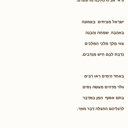
יִשְׂרָאֵל מְצַיְּתִים בֶּאֱמוּנָה
בְּאַהֲבָה שִׂמְחָה וַהֲבָנָה
צִוּוּי מֶלֶךְ מַלְכֵי הַמְּלָכִים
נִדְבַת לִבָּם חִישׁ מְנַדְּבִים.
בְּאַחַד הַיָּמִים רָאוּ רַבִּים
גִּלּוּי מַדְהִים מַעֲשֵׂה נִסִּים
בְּתֹם אִסּוּף הָמָן בַּמִּדְבָּר
לְרַגְלֵיהֶם הִתְגַּלָּה דָּבָר מוּזָר.