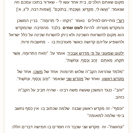
מקום שאתם הולכים, בית אחד עשו לי - שאדור בתוכו עמכם וזה
שנאמר: "וְעָשׂוּ לִי, מִקְדָּשׁ; וְשָׁכַנְתִּי, בְּתוֹכָם". [שמות רבה, ל"ג, א']
רש"י
מתייחס למילים :נאמר "וְיִקְחו ּ- לי תְּרוּמָה": בניין המשכן
והמקדש מטרתו להיות
לשם שמים
בלבד מהסיבה: שהמקדש
הוא מקום להשראת השכינה ולא ניתן להשרות שכינה על כלל ישראל
ולהשפיע עליהם קדושה כאשר מעורבות בו - מחשבות זרות.
ילקוט שמעוני על פי מדרש אבכיר
: אומר על: "וְזֹאת הַתְּרוּמָה, אֲשֶׁר
תִּקְחוּ, מֵאִתָּם: זָהָב וָכֶסֶף, וּנְחֹשֶׁת".
"מלמד שהראה הקב"ה שלוש תרומות: אחד של
משכן,
אחד של
מקדש ראשון
, ואחד של
מקדש שני
שנאמר: "זָהָב וָכֶסֶף, וּנְחֹשֶׁת".
"זהב"- כנגד המשכן שעשה משה רבינו - שהיה חביב על הקב"ה
כזהב.
"וכסף"- זה מקדש ראשון שבנה שלמה שכתוב בו: אין כסף נחשב
בימי שלמה למאומה"
"ונחושת"- זה מקדש שני שכבר היו חסרים בו חמישה דברים הללו: