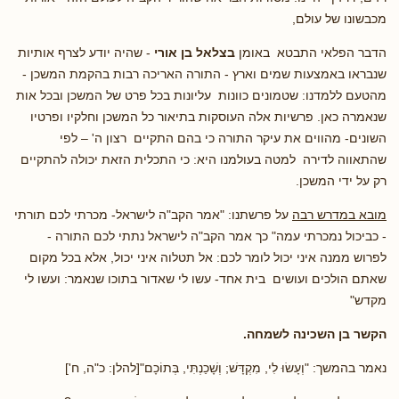
מכבשונו של עולם,
הדבר הפלאי התבטא באומן
בצלאל בן אורי
- שהיה יודע לצרף אותיות
שנבראו באמצעות שמים וארץ - התורה האריכה רבות בהקמת המשכן -
מהטעם ללמדנו: שטמונים כוונות עליונות בכל פרט של המשכן ובכל אות
שנאמרה כאן. פרשיות אלה העוסקות בתיאור כל המשכן וחלקיו ופרטיו
השונים- מהווים את עיקר התורה כי בהם התקיים רצון ה' – לפי
שהתאווה לדירה למטה בעולמנו היא: כי התכלית הזאת יכולה להתקיים
רק על ידי המשכן.
מובא במדרש רבה
על פרשתנו: "אמר הקב"ה לישראל- מכרתי לכם תורתי
- כביכול נמכרתי עמה" כך אמר הקב"ה לישראל נתתי לכם התורה -
לפרוש ממנה איני יכול לומר לכם: אל תטלוה איני יכול, אלא בכל מקום
שאתם הולכים ועושים בית אחד- עשו לי שאדור בתוכו שנאמר: ועשו לי
מקדש"
הקשר בן השכינה לשמחה.
נאמר בהמשך: "וְעָשׂוּ לִי, מִקְדָּשׁ; וְשָׁכַנְתִּי, בְּתוֹכָם"[להלן: כ"ה, ח']