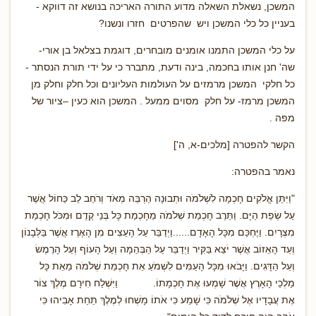
המשכן, נשאלת השאלה מדוע התורה האריכה בנושא זה דווקא -
בעניין כל כלי המשכן ויש שהפרטים חזרו ונשנו?
על כלי המשכן התמנו אומנים מובחרים, דוגמת בצלאל בן אורי-
שה' חנן אותו בחכמה, בינה ודעת, מתברר כי על ידי תורת הנסתר -
כל חלקי המשכן מרמזים על העולמות העליונים וכל חלק וחלק מן
המשכן מרמז- על חלק מסוים ממעל . המשכן הוא כעין –ציור של
מפה .
הקשר להפטרה [מלכים-א, ה']
נאמר בהפטרה:
"וַיִּתֵּן אֱלֹקִים חָכְמָה לִשְׁלֹמֹה וּתְבוּנָה הַרְבֵּה מְאֹד וְרֹחַב לֵב כַּחוֹל אֲשֶׁר
עַל שְׂפַת הַיָּם. וַתֵּרֶב חָכְמַת שְׁלֹמֹה מֵחָכְמַת כָּל בְּנֵי קֶדֶם וּמִכֹּל חָכְמַת
מִצְרָיִם. וַיֶּחְכַּם מִכָּל הָאָדָם......וַיְדַבֵּר עַל הָעֵצִים מִן הָאֶרֶז אֲשֶׁר בַּלְּבָנוֹן
וְעַד הָאֵזוֹב אֲשֶׁר יֹצֵא בַּקִּיר וַיְדַבֵּר עַל הַבְּהֵמָה וְעַל הָעוֹף וְעַל הָרֶמֶשׂ
וְעַל הַדָּגִים. וַיָּבֹאוּ מִכָּל הָעַמִּים לִשְׁמֹעַ אֵת חָכְמַת שְׁלֹמֹה מֵאֵת כָּל
מַלְכֵי הָאָרֶץ אֲשֶׁר שָׁמְעוּ אֶת חָכְמָתוֹ. וַיִּשְׁלַח חִירָם מֶלֶךְ צוֹר
אֶת עֲבָדָיו אֶל שְׁלֹמֹה כִּי שָׁמַע כִּי אֹתוֹ מָשְׁחוּ לְמֶלֶךְ תַּחַת אָבִיהוּ כִּי