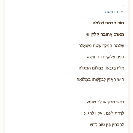
הדפסה
סוֹד חָכְמַת שְׁלֹמֹה
מֵאֵת: אֲהוּבָה קְלַייְן ©
שְׁלֹמֹה הַמֶּלֶךְ שָׁטַח מִשְׁאָלָה
בִּפְנֵי אֱלֹוקִים רָם וְנִשָּׂא
אֵלָיו בְּגִבְעוֹן בַּחֲלוֹם הִתְגַּלָּה
חִישׁ הֶאֱזִין לְבַקָּשָׁתוֹ בִּמְלוֹאָהּ.
בִּקֵּשׁ מִבּוֹרְאוֹ לֵב שׁוֹמֵעַ
לָרֶדֶת לָעָם , אֵלָיו לְהַגִּיעַ
לְהַבְחִין בֵּין טוֹב לְרֹועַ