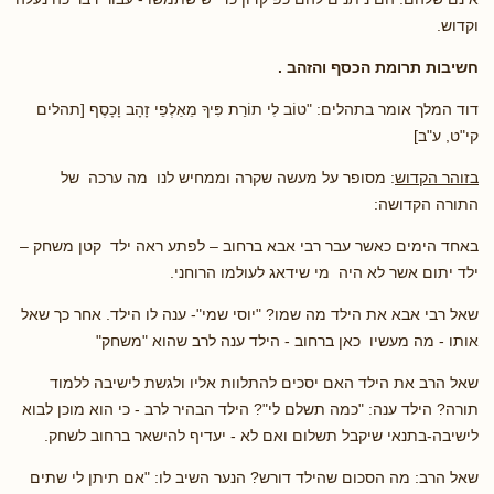
וקדוש.
חשיבות תרומת הכסף והזהב .
דוד המלך אומר בתהלים: "טוֹב לִי תוֹרַת פִּיךָ מֵאַלְפֵי זָהָב וָכָסֶף [תהלים
קי"ט, ע"ב]
בזוהר הקדוש
: מסופר על מעשה שקרה וממחיש לנו מה ערכה של
התורה הקדושה:
באחד הימים כאשר עבר רבי אבא ברחוב – לפתע ראה ילד קטן משחק –
ילד יתום אשר לא היה מי שידאג לעולמו הרוחני.
שאל רבי אבא את הילד מה שמו? "יוסי שמי"- ענה לו הילד. אחר כך שאל
אותו - מה מעשיו כאן ברחוב - הילד ענה לרב שהוא "משחק"
שאל הרב את הילד האם יסכים להתלוות אליו ולגשת לישיבה ללמוד
תורה? הילד ענה: "כמה תשלם לי"? הילד הבהיר לרב - כי הוא מוכן לבוא
לישיבה-בתנאי שיקבל תשלום ואם לא - יעדיף להישאר ברחוב לשחק.
שאל הרב: מה הסכום שהילד דורש? הנער השיב לו: "אם תיתן לי שתים