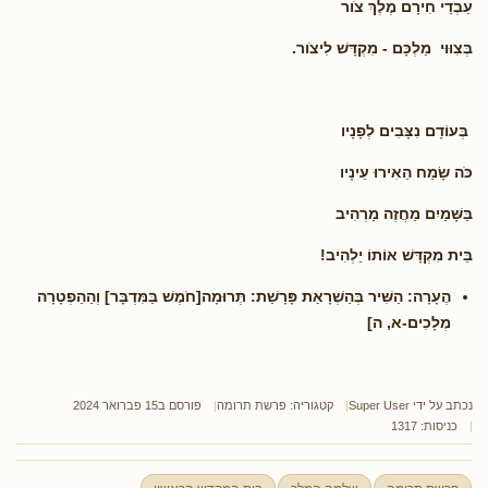
עַבְדֵי חִירָם מֶלֶךְ צֹור
בְּצִוּוּי מַלְכָּם - מִקְדָּשׁ לִיצֹור.
בְּעוֹדָם נִצָּבִים לְפָנָיו
כֹּה שָׂמַח הֵאִירוּ עֵינָיו
בַּשָּׁמַיִם מַחֲזֶה מַרְהִיב
בֵּית מִקְדָּשׁ אוֹתוֹ יַלְהִיב!
הֶעָרָה:
הַשִּׁיר בְּהַשְׁרָאַת פָּרָשַׁת: תְּרוּמָה[חֹמֶשׁ בַּמִּדְבָּר] וְהַהַפְטָרָה
מְלָכִים-א, ה]
נכתב על ידי
Super User
קטגוריה:
פרשת תרומה
פורסם ב15 פברואר 2024
כניסות: 1317