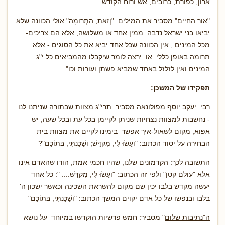
ארון, כפורת, כרובים, אש ורוח הקודש.
"אור החיים"
מסביר את המילים: "וְזֹאת, הַתְּרוּמָה" אולי הכוונה שלא
יביאו בני ישראל נדבה ממין אחד או משלושה, אלא הם צריכים-
מכל המינים , אין הכוונה שכל אחד יביא את כל הסוגים - אלא
תרומה
באופן כללי
. או ירצה לומר שיקבלו מהמביאים כל י"ג
המינים ואין לזלזל באחד שמביא פשתן ועורות וכו".
תפקידו של המשכן:
רבי יעקב יוסף מפולונאה
מסביר: תרי"ג מצוות שבתורה שניתנו לנו
- נחשבות למצוות נצחיות שניתן לקיימן בכל עת ובכל שעה, יש
אפוא, מקום לשאול-איך אפשר בימינו לקיים את מצוות בית
הבחירה על יסוד הכתוב: "וְעָשׂוּ לִי, מִקְדָּשׁ; וְשָׁכַנְתִּי, בְּתוֹכָם"?
התשובה לכך: הקדמונים שלנו, שהיו חכמי אמת, הורו שהאדם אינו
אלא "עולם קטן" ולפי זה הכתוב: "וְעָשׂוּ לִי, מִקְדָּשׁ.... ": כל אחד
יעשה מקדש בלבו יכין שם מקום להשראת השכינה וכאשר ישכון ה'
בלבו ובנפשו של כל אדם יקוים המשך הכתוב: "וְשָׁכַנְתִּי, בְּתוֹכָם"
ה"נתיבות שלום
" מסביר: חמש פרשיות הוקדשו במיוחד על נושא