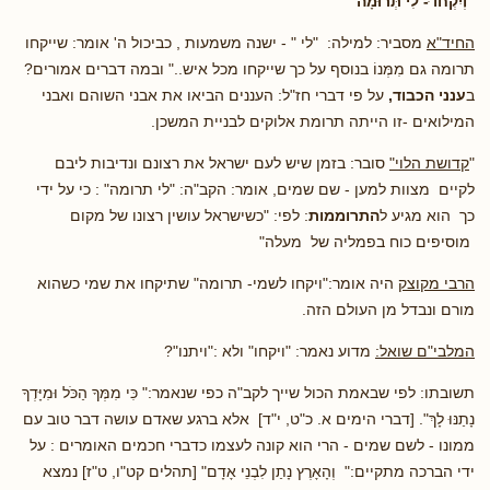
"וְיִקְחו ּ- לִי תְּרוּמָה"
החיד"א
מסביר: למילה: "לי " - ישנה משמעות , כביכול ה' אומר: שייקחו
תרומה גם מִמְּנוֹ בנוסף על כך שייקחו מכל איש.." ובמה דברים אמורים?
ב
ענני הכבוד,
על פי דברי חז"ל: העננים הביאו את אבני השוהם ואבני
המילואים -זו הייתה תרומת אלוקים לבניית המשכן.
"
קדושת הלוי"
סובר: בזמן שיש לעם ישראל את רצונם ונדיבות ליבם
לקיים מצוות למען - שם שמים, אומר: הקב"ה: "לי תרומה" : כי על ידי
כך הוא מגיע ל
התרוממות
: לפי: "כשישראל עושין רצונו של מקום
מוסיפים כוח בפמליה של מעלה"
הרבי מקוצק
היה אומר:"ויקחו לשמי- תרומה" שתיקחו את שמי כשהוא
מורם ונבדל מן העולם הזה.
המלבי"ם שואל:
מדוע נאמר: "ויקחו" ולא :"ויתנו"?
תשובתו: לפי שבאמת הכול שייך לקב"ה כפי שנאמר:" כִּי מִמְּךָ הַכֹּל וּמִיָּדְךָ
נָתַנּוּ לָךְ". [דברי הימים א. כ"ט, י"ד] אלא ברגע שאדם עושה דבר טוב עם
ממונו - לשם שמים - הרי הוא קונה לעצמו כדברי חכמים האומרים : על
ידי הברכה מתקיים:" וְהָאָרֶץ נָתַן לִבְנֵי אָדָם" [תהלים קט"ו, ט"ז] נמצא