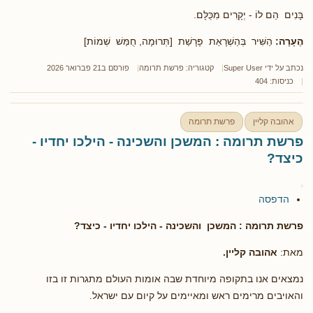
בָּנִים הֵם לוֹ - יְקָרִים מִכֻּלָּם.
הֶעָרָה:
הַשִּׁיר בְּהַשְׁרָאַת פָּרָשַׁת [תְּרוּמָה, חֻמַּשׁ שְׁמוֹת]
נכתב על ידי
Super User
קטגוריה:
פרשת תרומה
פורסם ב21 פברואר 2026
כניסות: 404
אהובה קליין
פרשת תרומה
פרשת תרומה : המשכן והשכינה - הילכו יחדיו -
כיצד?
הדפסה
פרשת תרומה
: המשכן והשכינה - הילכו יחדיו - כיצד?
מאת:
אהובה קליין.
נמצאים אנו בתקופה מיוחדת שבה אומות העולם מתגרות זו בזו
והאויבים מרימים ראש ומאיימים על קיום עם ישראל.