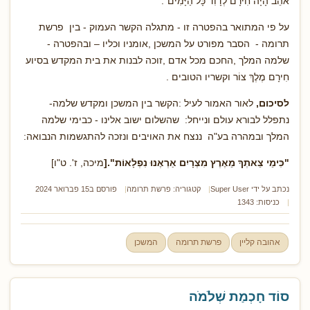
אֹהֵב הָיָה חִירָם לְדָוִד כָּל הַיָּמִים".
על פי המתואר בהפטרה זו - מתגלה הקשר העמוק - בין פרשת
תרומה - הסבר מפורט על המשכן ,אומניו וכליו – ובהפטרה -
שלמה המלך ,החכם מכל אדם ,זוכה לבנות את בית המקדש בסיוע
חִירָם מֶלֶךְ צוֹר וקשריו הטובים .
לסיכום,
לאור האמור לעיל :הקשר בין המשכן ומקדש שלמה-
נתפלל לבורא עולם ונייחל: שהשלום ישוב אלינו - כבימי שלמה
המלך ובמהרה בע"ה ננצח את האויבים ונזכה להתגשמות הנבואה:
"כִּימֵי צֵאתְךָ מֵאֶרֶץ מִצְרָיִם אַרְאֶנּוּ נִפְלָאוֹת".
[
מיכה, ז'. ט"ו]
נכתב על ידי
Super User
קטגוריה:
פרשת תרומה
פורסם ב15 פברואר 2024
כניסות: 1343
אהובה קליין
פרשת תרומה
המשכן
סוֹד חָכְמַת שְׁלֹמֹה