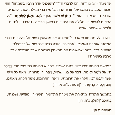
אך מנגד - עלינו להתייחס לדברי חז"ל "משנכנס אדר מרבין בשמחה" זוהי
תכונה שטבועה בזמנו של חודש אדר, על פי דברי מגילת אסתר לומדים
אנו כי חודש אדר - הוא:
"
הַחֹדֶשׁ אֲשֶׁר נֶהְפַּךְ לָהֶם מִיָּגוֹן
לְשִׂמְחָה
"כל
הגזרות להשמיד , חלילה את היהודים בשושן הבירה - נהפכו – לנסים
גלויים – שמחה ואורה.
ידוע כי לעומת חודש אדר -:”משנכנס אב ממעטין בשמחה” בעקבות דברי
המשנה אומרת הגמרא: ”אמר רב יהודה בריה דרב שמואל בר שילת
משמיה דרב: כשם שמשנכנס אב ממעטין בשמחה – כך משנכנס אדר
מרבין בשמחה”!
בפרשת תרומה ישנו ציווי לעם ישראל להביא תרומה כפי שנאמר: "וַיְדַבֵּר
ה’, אֶל מֹשֶׁה לֵּאמֹר. דַּבֵּר אֶל־בְּנֵי יִשְׂרָאֵל, וְיִקְחוּ לִי תְּרוּמָה: מֵאֵת כָּל אִישׁ
אֲשֶׁר יִדְּבֶנּוּ לִבּוֹ, תִּקְחוּ אֶת תְּרוּמָתִי. וְזֹאת, הַתְּרוּמָה, אֲשֶׁר תִּקְחוּ, מֵאִתָּם:
זָהָב וָכֶסֶף, וּנְחֹשֶׁת...."[שמות כ"ה, א'- ד']
בהמשך התורה מתארת את מטרת התרומה: "וְעָשׂוּ לִי, מִקְדָּשׁ; וְשָׁכַנְתִּי,
בְּתוֹכָם"[להלן: כ"ה, ח']
השאלות הן: