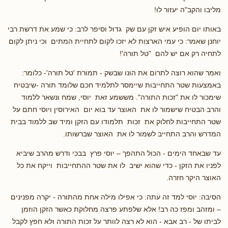
מליבו והקב"ה יעזור לו!
באותו יום הופיע איש זקן עם שק גדול וסיפר לרב: כי שמע את דרשת רבי
יוחנן שאמר: כי עמי הארצות לא יזכו לקום לתחיית המתים וכי ניתן לקום
לתחיה רק אם יש להם "טל תורה'!
ואמר שהוא רוצה לתרום את הונו שבשק - תמורת 'טל תורה'- כלומר:
באמצעות שטר התחייבות שיימסר לתלמיד חכם שלומד תורה -שיבטיח
שימכור לו את "זכות התורה". מששמע זאת יוסי, שמח ונשאר ללמוד
והרב הבטיח שישמור לו את האוצר עד בוא יום האירוסין ויוסי חתם על
שטר התחייבות לחלוק את זכות תלמודו עם הזקן ומיד שב ללמוד בבית
המדרש והרב התחייב לשמור לו את האוצר שברשותו.
עד שבאחד הימים - הכול התהפך – יוסי פרץ בבכי ודרש מהרב שיביא
לפניו את הזקן - כדי שהוא ישיב לו את שטר ההתחייבות וייקח את כל
האוצר היקר חזרה.
הסיבה: יוסי למד זה עתה: כי אפילו מילה אחת מהתורה - יקרה מפנינים
– ומזהב ומפז כה רב! אלא שלפתע פרצה מחלוקת כאשר הזקן הוזמן
לביתו של - רב אבא - הוא לא רצה לוותר על זכות התורה ולא חפץ לקבל