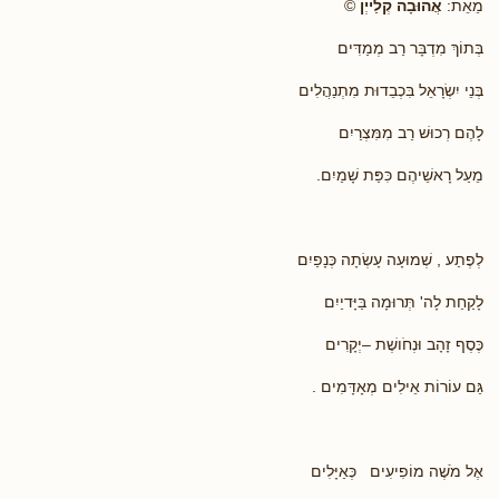
מֵאֵת:
אֲהוּבָה קְלַייְן
©
בְּתוֹךְ מִדְבָּר רַב מְמַדִּים
בְּנֵי יִשְׂרָאֵל בִּכְבֵדוּת מִתְנַהֲלִים
לָהֶם רְכוּשׁ רַב מִמִּצְרַיִם
מֵעַל רָאשֵׁיהֶם כִּפַּת שָׁמַיִם.
לְפֶתַע , שְׁמוּעָה עָשְׂתָה כְּנָפַיִם
לָקַחַת לָה' תְּרוּמָה בַּיָּדיַיִם
כֶּסֶף זָהָב וּנְחֹושֶׁת –יְקָרִים
גַּם עוֹרוֹת אֵילִים מְאָדָּמִים .
אֶל מֹשֶׁה מוֹפִיעִים כְּאַיָּלִים