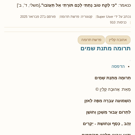
כנאמר:
"כִּי לֶקַח טוֹב נָתַתִּי לָכֶם תּוֹרָתִי אַל תַּעֲזֹבוּ".
[משלי, ד', ב']
נכתב על ידי
Super User
קטגוריה:
פרשת תרומה
פורסם ב27 פברואר 2025
כניסות: 910
אהובה קליין
פרשת תרומה
תרומה מתנת שמים
הדפסה
תְּרוּמָה מַתְּנַת שָׁמַיִם
מֵאֵת: אֲהוּבָה קְלַיְן ©
הַשְּׁמוּעָה עָבְרָה מִפֶּה לָאֹזֶן
לִתְרֹום עֲבוּר מִשְׁכָּן וְחֹושֶׁן
זָהָב , כֶּסֶף וּנְחֹושֶׁת - יְקָרִים
וַדַּאי אָבִינוּ מַלְכֵּנוּ מְרוֹמְמִים.