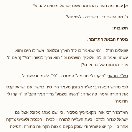
א] עבור מה נועדה התרומה שעם ישראל מצווים להביא?
ב] מה הקשר בין השכינה - לשמחה?
תשובות:
מטרת הבאת התרומה
:
שואלים חז"ל : "מי שנאמר בו לה' הארץ ומלואה, אשר לו הים והוא
עשהו, ואמר הן לה' אלוקיך השמים וכו" הוא צריך לבשר ודם?" [האם ה'
צריך תרומות של בני אדם?]
רש"י מבאר
: "וייקחו לי תרומה" המטרה - "לי"- לשמי = לשם ה'.
לפי מדרש תנא דרבי אליהו
: בזמן מעמד הר סיני כאשר עם ישראל קבלו
את התורה ואמרו פה אחד : "נעשה ונשמע" מייד אמר הקב"ה: "וייקחו לי
תרומה",
האדמו"ר רבי אורי מקאנייניץ'
מסביר : כי ישנו מנהג מקובל אצל עם
ישראל לנדור ולנדב - בעת העלייה לתורה – לבית - הכנסת ולענייני צדקה
אחרים – כך יוצא שהיהודי עוסק בקיום מצוות הקריאה בתורה ותפילה