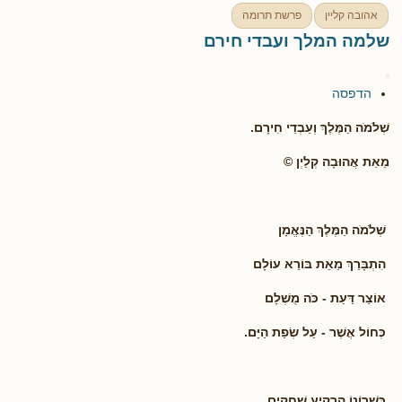
אהובה קליין
פרשת תרומה
שלמה המלך ועבדי חירם
הדפסה
שְׁלֹמֹה הַמֶּלֶךְ וְעַבְדֵי חִירָם.
מֵאֵת אֲהוּבָה קְלַיְן ©
שְׁלֹמֹה הַמֶּלֶךְ הַנֶּאֱמָן
הִתְבָּרֵךְ מֵאֵת בּוֹרֵא עוֹלָם
אוֹצַר דַּעַת - כֹּה מֻשְׁלָם
כְּחוֹל אֲשֶׁר - עַל שְׂפַת הַיָּם.
כִּשְׁרוֹנוֹ הִרְקִיעַ שְׁחָקִים