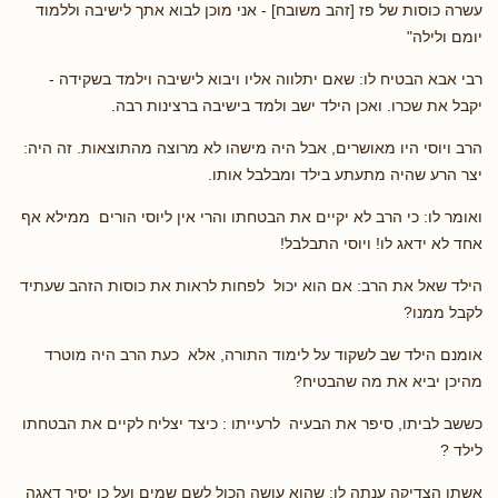
עשרה כוסות של פז [זהב משובח] - אני מוכן לבוא אתך לישיבה וללמוד
יומם ולילה"
רבי אבא הבטיח לו: שאם יתלווה אליו ויבוא לישיבה וילמד בשקידה -
יקבל את שכרו. ואכן הילד ישב ולמד בישיבה ברצינות רבה.
הרב ויוסי היו מאושרים, אבל היה מישהו לא מרוצה מהתוצאות. זה היה:
יצר הרע שהיה מתעתע בילד ומבלבל אותו.
ואומר לו: כי הרב לא יקיים את הבטחתו והרי אין ליוסי הורים ממילא אף
אחד לא ידאג לו! ויוסי התבלבל!
הילד שאל את הרב: אם הוא יכול לפחות לראות את כוסות הזהב שעתיד
לקבל ממנו?
אומנם הילד שב לשקוד על לימוד התורה, אלא כעת הרב היה מוטרד
מהיכן יביא את מה שהבטיח?
כששב לביתו, סיפר את הבעיה לרעייתו : כיצד יצליח לקיים את הבטחתו
לילד ?
אשתו הצדיקה ענתה לו: שהוא עושה הכול לשם שמים ועל כן יסיר דאגה