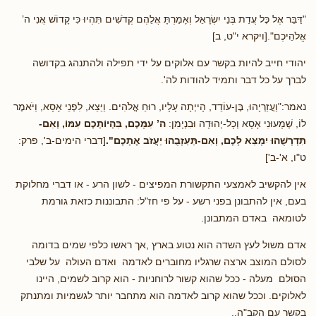
"דַּבֵּר אֶל כׇּל עֲדַת בְּנֵי יִשְׂרָאֵל וְאָמַרְתָּ אֲלֵהֶם קְדֹשִׁים תִּהְיוּ כִּי קָדוֹשׁ אֲנִי ה’
אֱלֹהֵיכֶם".[ויקרא י"ט, ב]
יהודי חייב להיות בקשר עם אלוקים על ידי תפילה ולהתנהג בקדושה
לברך על כל דבר ותמיד להודות לה'.
נאמר:"וַעֲזַרְיָהוּ, בֶּן-עוֹדֵד, הָייְתָה עָלָיו, רוּחַ אֱלֹהִים. וַיֵּצֵא, לִפְנֵי אָסָא, וַיֹּאמֶר
לוֹ, שְׁמָעוּנִי אָסָא וְכָל-יְהוּדָה וּבִנְיָמִן:
ה’ עִמָּכֶם, בִּהְיוֹתְכֶם עִמּוֹ, וְאִם-
תִּדְרְשֻׁהוּ יִמָּצֵא לָכֶם, וְאִם-תַּעַזְבֻהוּ יַעֲזֹב אֶתְכֶם".
[דברי הימים-ב', פרק:
ט"ו, א'-ב']
אין להקשיב לאמצעי התקשורת המפיצים - לשון הרע - או דברי מחלוקת
בעם, אין להתבונן בפני רשע - על פי חז"ל: התבוננות כזאת גורמת
לטומאה באדם המתבונן.
אדם משול לעץ השדה הוא נטוע בארץ ,אך ראשו כלפי שמים בדומה
לסולם המוצב ארצה שרגליו מחוברים לאדמה ואדם העולה על שלבי
הסולם מעלה - ככל שהוא קשור לרוחניות - הוא קרוב לשמים, היינו
לאלוקים. וככל שהוא קרוב לאדמה הוא מתחבר יותר לגשמיות ומתנתק
בקשר עם הקב"ה..