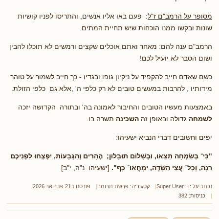
מסופר על הרמב"ם ז"ל
: פעם באו אליו אנשים, והתריסו לפניו קושיות
שונות ובקשו ממנו הוכחות שיש תחיית המתים.
הרמב"ם ענה להם: מאחר ואתם אוכלים שקצים ורמשים לא תוכלו להבין
ושום הסבר לא יועיל לכם!
כשם שאדם חייב להקפיד על ניקיון גופו ובגדיו - כך חייב לשמור על טוהר
מידותיו , להרבות במעשים טובים לא רק כלפי ה' ,אלא גם כלפי הזולת.
באמצעות מעשיו הטובים והחיבור לאמונה בה' ובתורה הקדושה יזכה
לשמחה
גדולה ובאופן זה
השכינה
תשרה בו.
יפים וחשובים דברי הנביא ישעיהו:
"כִּי־ בְשִׂמְחָה תֵצֵאוּ, וּבְשָׁלוֹם תּוּבָלוּן; הֶהָרִים וְהַגְּבָעוֹת, יִפְצְחוּ לִפְנֵיכֶם
רִנָּה, וְכָל־ עֲצֵי הַשָּׂדֶה, יִמְחֲאוּ־ כָף".
[ישעיהו נ"ה, י"ב]
נכתב על ידי
Super User
קטגוריה:
פרשת תרומה
פורסם ב21 פברואר 2026
כניסות: 382