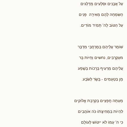
עַל אֲבָנִים וּסְלָעִים מְדַלְּגִים
הַשִּׂמְחָה לָהֶם מְאִירָה פָּנִים
עַל הַטּוֹב לָה' תָּמִיד מוֹדִים.
שׁוֹמֵר עֲלֵיהֶם בְּמֶרְחֲבֵי מִדְבָּר
מעַקְרַבִּים, נחשים וְחַיּוֹת בַּר
עֲלֵיהֶם מַרְעִיף בְּרָכוֹת בְּשֶׁפַע
מָן בִּטְעָמִים - בָּשָׂר לְשֹׂבַע.
מֵעַתָּה חֲפֵצִים בְּקִרְבַת אֱלוֹקִים
לִהְיוֹת בִּמְחִיצָּתוֹ כֹּה אוֹהֲבִים
כִּי ה' עַמּוֹ לֹא ייִטֹּושׁ לְעוֹלָם