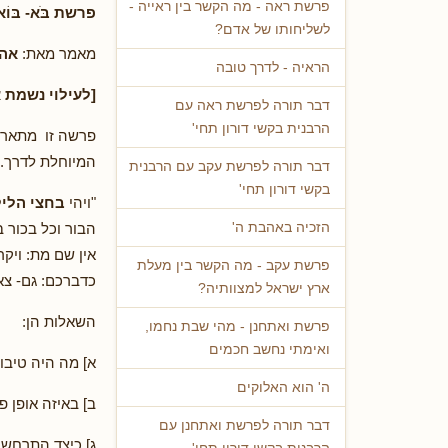
פרשת ראה - מה הקשר בין ראייה -
פרשת בֹּא- בּו
לשליחותו של אדם?
מאמר מאת:
אהו
הראיה - לדרך טובה
[לעילוי נשמת א
דבר תורה לפרשת ראה עם
הרבנית בקשי דורון תחי'
פרשה זו מתארת 
המיוחלת לדרך.
דבר תורה לפרשת עקב עם הרבנית
בקשי דורון תחי'
"ויהי
בחצי הלי
הבור וכל בכור 
הזכיה באהבת ה'
אין שם מת: ויק
פרשת עקב - מה הקשר בין מעלת
כדברכם: גם- צא
ארץ ישראל למצוותיה?
השאלות הן:
פרשת ואתחנן - מהי שבת נחמו,
ואימתי נחשב חכמים
א] מה היה טיבו
ה' הוא האלוקים
ב] באיזה אופן 
דבר תורה לפרשת ואתחנן עם
ג] כיצד התרחש