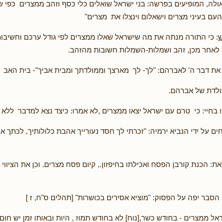
אולה, המופיעים בפרשה: בני ישראל שואלים כלי כסף וזהב ממצרים כפי
 העם בעיני מצרים וישאלום וינצלו את מצרים"
ש
: כי התורה מנתה את מה שישראל שאלו ממצרים לפי גודל ערכם וחשיבות
 לאחר מכן, זהב ושמלות-השמלות חשובות מהזהב.
 את דבר ה' לאברהם: "לך- לך מארצך וממולדתך ומבית אביך"- בית האב
לדת של אברהם.
נו בחיי: כי טרם עם ישראל יצאו ממצרים ,לא אמרו: כיצד נצא למדבר ללא 
ים על ידי הנביא ירמיה: "זכרתי לך חסד נעורייך אהבת כלולותיך, לכתך 
: הכנת קורבן הפסח ואכילתו בחיפזון., קיום פסח מצרים. וכן את הציווי
הסבר יפה על הפסוק: "מוציא אסירים בכושרות" [תהלים ס"ח, ז ]
אל ממצרים - בחודש כשר,[נוח] לא בחודש תמוז , היות ובאותו זמן יש חו