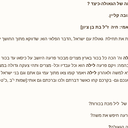
ֹאה של הגאולה-כיצד ?
בה קליין
.
מי: חיה ז"ל בת בן ציון]
את תחילת גאולת עם ישראל ,הדבר הפלאי הוא: שדווקא מתוך החושך י
לה
וה' הכה כל בכור בארץ מצרים מבכור פרעה היושב על כיסאו עד בכור
בהמה: ויקם פרעה
לילה
הוא וכל עבדיו וכל- מצרים ותהי צעקה גדולה במצר
רא למשה ולאהרון
לילה
ויאמר קומו צאו מתוך עמי גם אתם וגם בני ישראל ו
נכם גם- בקרכם קחו כאשר דברתם ולכו וברכתם גם אותי:[שמות י"ב ,כ"ט-
 של ליל מכת בכורות?
פרעה חיפש את משה?
ה הגאולה
?