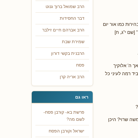
הרב שמואל ברוך גנוט
דבר החסידות
הירות כמו אור יום
הרב אברהם חיים זילבר
[שם י"ג, ח]
שמירת שבת
הרבנית בקשי דורון
ך ה' אלוקיך
פסח
ד רמה לעיני כל
הרב אריה קרן
ראו גם
?
פרשת בא- קורבן פסח-
משה שרוי? היכן
לשם מה?
ישראל וקורבן הפסח