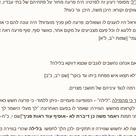
"ל
: מסופר רעיון זה לפרטיו: היה פרעה מחזר על פתחיהם של בתי עבדיו, 
וקים וקורא: היכן משה, היכן גר כעת?
שראל היו לועגים לו ושואלים: פרעה לאן פניך מועדות? היה עונה להם כי
ם ללעוג לו וכל פעם מצביעים על מקום אחר, כאשר סוף, סוף פרעה ראה א
מי" [שמות י"ב, ל"א]
ם אנחנו נחשבים לגנבים שנצא דווקא בלילה?
 "לא תצאו איש מפתח ביתו עד בוקר" [שם י"ב, כ"ב]
 רמה לנגד עיניהם של תושבי מצרים.
 כי מהמילה
:"לילה" – המופיעה פעמיים –ניתן ללמוד- כי פרעה חשש כ
קראתו מחשש הגזירה: שאמר לו בפעם האחרונה: "לך מעלי הישמר לך א
פני תמות
ויאמר משה כן דיברת לא –אוסיף עוד ראות פניך
"[שם י, כ"ח-כ
 לא יחשוש שגזירה זו תתקיים -לכן הלך לחפשו
בלילה
שהרי בגזירה נא