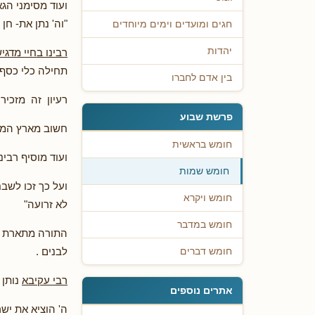
ועוד מסימני הג
"וה' נתן את- חן
חגים ומועדים וימים מיוחדים
יהדות
רבינו בחיי מדגי
תחילה כלי כסף
בין אדם לחברו
רעיון זה מזכיר
פרשת שבוע
חשוב מארץ המו
חומש בראשית
ועוד מוסיף רבי
חומש שמות
ועל כך זכו לשבח
חומש ויקרא
לא זרועה"
חומש במדבר
התורה מתארת את
לבנים .
חומש דברים
רבי עקיבא
נותן 
אתרים נוספים
ה' הוציא את ישר