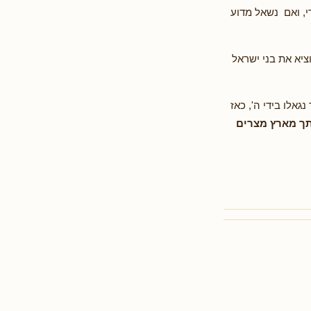
די, ואם נשאל מדוע
יא את בני ישראל
גאלו בידי ה', כאז
תך מארץ מצרים