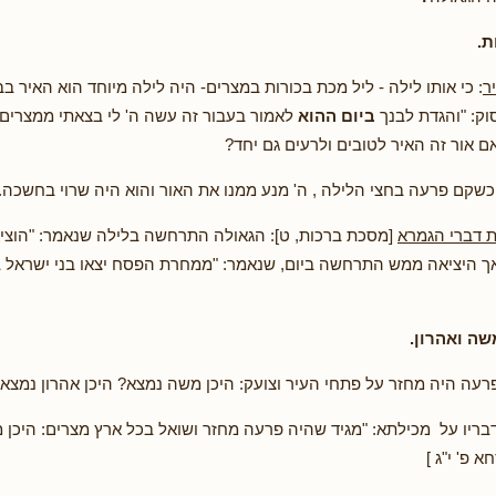
ת.
ר
: כי אותו לילה - ליל מכת בכורות במצרים- היה לילה מיוחד הוא האיר בב
וק: "והגדת לבנך
ביום ההוא
לאמור בעבור זה עשה ה' לי בצאתי ממצרים" 
 אור זה האיר לטובים ולרעים גם יחד?
כשקם פרעה בחצי הלילה , ה' מנע ממנו את האור והוא היה שרוי בחשכה.
ת דברי הגמרא
[מסכת ברכות, ט]: הגאולה התרחשה בלילה שנאמר: "הוציא
ך היציאה ממש התרחשה ביום, שנאמר: "ממחרת הפסח יצאו בני ישראל בי
ה ואהרון.
פרעה היה מחזר על פתחי העיר וצועק: היכן משה נמצא? היכן אהרון נמצא
ריו על מכילתא: "מגיד שהיה פרעה מחזר ושואל בכל ארץ מצרים: היכן 
 פ' י"ג ]