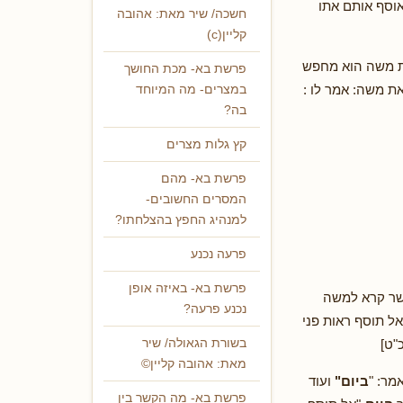
אוסף אותם אתו
חשכה/ שיר מאת: אהובה
קליין(c)
 את משה הוא מחפש
פרשת בא- מכת החושך
ת משה: אמר לו :
במצרים- מה המיוחד
בה?
קץ גלות מצרים
פרשת בא- מהם
המסרים החשובים-
למנהיג החפץ בהצלחתו?
פרעה נכנע
פרשת בא- באיזה אופן
אשר קרא למשה
נכנע פרעה?
ל תוסף ראות פני
"ט]
בשורת הגאולה/ שיר
מאת: אהובה קליין©
מר: "
ביום"
ועוד
פרשת בא- מה הקשר בין