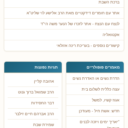
ברכת השבת
אתר עם חומרים דידקטיים מאת הרב אלישע לוי שליט"א
לנצח עם הנצח - אתר לזכרו של הנער משה הי"ד
אקטואליה
קישורים נוספים - בעריכת רינה אזולאי
מאמרים פופולריים
תגיות נפוצות
הדרת נשים או האדרת נשים
אהובה קליין
עצה כללית לשלום בית
הרב שמואל ברוך גנוט
אגוז קשיו, למשל
דבר החסידות
חדש: אשת חיל - מעודכן
הרב אברהם חיים זילבר
"יאריך ימים ויזכה לבנים
שמירת שבת