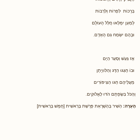
בְּרָכוֹת לִפְרוֹת וְלִרְבּוֹת
לְמַעַן יִמָּלְאוּ חֲלַל הָעוֹלָם
וּבָהֶם יִשְׂמַח גַּם הָאָדָם.
אָז גַּעַשׁ וְסַעַר הַיָּם
וּבוֹ חָגְגוּ הַדָּג וְהַלִּווְיָתָן
מֵעֲלֵיהֶם חַגו הַצִּיפּוֹרִים
וְהַכֹּל בִּשְׂפָתָם הֹדּוּ לֶאֱלֹוקִים.
הֶעָרָה:
הַשִּׁיר בְּהַשְׁרָאַת פָּרָשַׁת בְּרֵאשִׁית [חֻמָּשׁ בְּרֵאשִׁית]