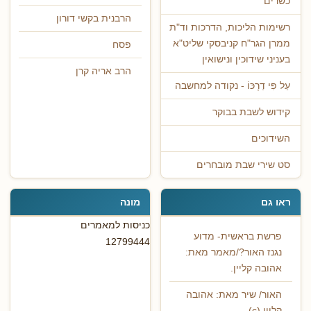
כשרים"
הרבנית בקשי דורון
רשימות הליכות, הדרכות וד"ת
ממרן הגר"ח קניבסקי שליט"א
פסח
בעניני שידוכין ונישואין
הרב אריה קרן
עַל פִּי דַרְכּוֹ - נקודה למחשבה
קידוש לשבת בבוקר
השידוכים
סט שירי שבת מובחרים
ראו גם
מונה
כניסות למאמרים
פרשת בראשית- מדוע
12799444
נגנז האור?/מאמר מאת:
אהובה קליין.
האור/ שיר מאת: אהובה
קליין.(c)