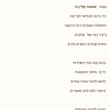
מֵאֵת:
אהובה קליין.
©
וַיְהִי בַּיּוֹם הַחֲמִישִׁי לַבְּרִיאָה
הִתְמַלְּאוּ הַשָּׁמַיִם היָם וְהיבָּשָׁה
בִּיצִיר כַּפָּיו שֶׁל אֱלוֹקִים
עוֹפוֹת שְׁרָצִים רְמָשִׂים וְדָגִים.
בָּהֶם נָטַע כּוֹחַ הִישָּׂרְדוּת
חַיִּים מִתּוֹךְ הִתְבּוֹנְנוּת
לָחוּשׁ לְדַעַת עוֹנוֹת וְעִתִּים
אֵימָתַי וּלְאָן לָנוּעַ מְאֻגָּדִים.
הֶעֱנִיק לַדָּגִים וְהָעוֹפוֹת