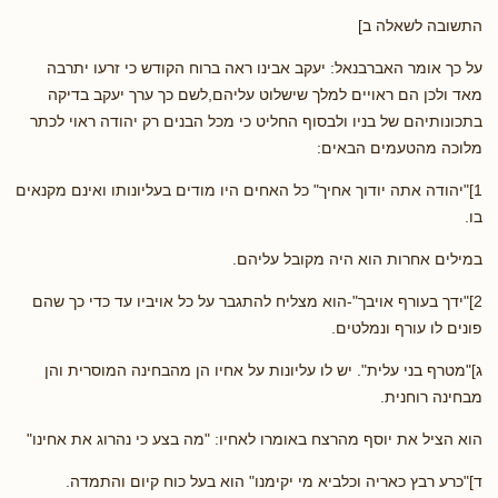
התשובה לשאלה ב]
על כך אומר האברבנאל: יעקב אבינו ראה ברוח הקודש כי זרעו יתרבה
מאד ולכן הם ראויים למלך שישלוט עליהם,לשם כך ערך יעקב בדיקה
בתכונותיהם של בניו ולבסוף החליט כי מכל הבנים רק יהודה ראוי לכתר
מלוכה מהטעמים הבאים:
1]"יהודה אתה יודוך אחיך" כל האחים היו מודים בעליונותו ואינם מקנאים
בו.
במילים אחרות הוא היה מקובל עליהם.
2]"ידך בעורף אויבך"-הוא מצליח להתגבר על כל אויביו עד כדי כך שהם
פונים לו עורף ונמלטים.
ג]"מטרף בני עלית". יש לו עליונות על אחיו הן מהבחינה המוסרית והן
מבחינה רוחנית.
הוא הציל את יוסף מהרצח באומרו לאחיו: "מה בצע כי נהרוג את אחינו"
ד]"כרע רבץ כאריה וכלביא מי יקימנו" הוא בעל כוח קיום והתמדה.