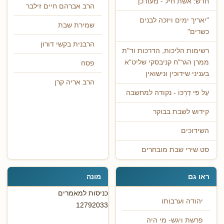
חדש: אשת חיל - מעודכן
הרב אברהם חיים זילבר
"יאריך ימים ויזכה לבנים
שמירת שבת
כשרים"
הרבנית בקשי דורון
רשימות הליכות, הדרכות וד"ת
ממרן הגר"ח קניבסקי שליט"א
פסח
בעניני שידוכין ונישואין
הרב אריה קרן
עַל פִּי דַרְכּוֹ - נקודה למחשבה
קידוש לשבת בבוקר
השידוכים
סט שירי שבת מובחרים
ראו גם
מונה
כניסות למאמרים
יהודה וערבותו
12792033
פרשת ויגש- מי היה