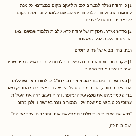
1] כי יהודה נשלח למצרים לפנות ליעקב מקום במצרים- על מנת
להתגורר שם ולהורות לו כיצד יתיישב שם,כלומר להכין את המקום
לקראת ירידתו גם למצרים.
2] מדרש אגדה: תפקידו של יהודה לדאוג לבית תלמוד שמשם יצאו
הדינים וההלכות לכל המשפחה.
רבינו בחיי מביא שלושה פירושים:
1] יעקב בחר דווקא את יהודה לשליחות לבנות לו בית בגושן- מפני שהיה
הגיבור והזריז מיתר האחים.
2] בפירוש זה רבינו בחיי מביא את דברי חז"ל: כי להורות פירושו ללמד
את האחים תורה,והדבר מתבסס על הידיעה כי כאשר יוסף התנתק מאביו
בדיוק למד איתו את נושא עגלה ערופה, והיות ויעקב ראה את העגלות
עמוסי כל טוב שיוסף שלח אליו ממצרים נזכר בפרשה זו ולכן כתוב:
"וירא את העגלות אשר שלח יוסף לשאת אותו ותחי רוח יעקב אביהם"
[שם מ"ה,כ"ז]