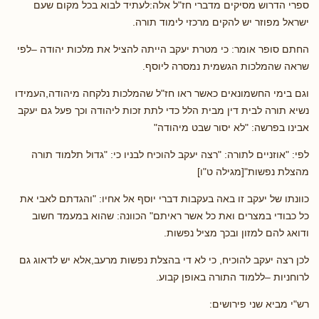
ספרי הדרוש מסיקים מדברי חז"ל אלה:לעתיד לבוא בכל מקום שעם
ישראל מפוזר יש להקים מרכזי לימוד תורה.
החתם סופר אומר: כי מטרת יעקב הייתה להציל את מלכות יהודה –לפי
שראה שהמלכות הגשמית נמסרה ליוסף.
וגם בימי החשמונאים כאשר ראו חז"ל שהמלכות נלקחה מיהודה,העמידו
נשיא תורה לבית דין מבית הלל כדי לתת זכות ליהודה וכך פעל גם יעקב
אבינו בפרשה: "לא יסור שבט מיהודה"
לפי: "אוזניים לתורה: "רצה יעקב להוכיח לבניו כי: "גדול תלמוד תורה
מהצלת נפשות"[מגילה ט"ו]
כוונתו של יעקב זו באה בעקבות דברי יוסף אל אחיו: "והגדתם לאבי את
כל כבודי במצרים ואת כל אשר ראיתם" הכוונה: שהוא במעמד חשוב
ודואג להם למזון ובכך מציל נפשות.
לכן רצה יעקב להוכיח, כי לא די בהצלת נפשות מרעב,אלא יש לדאוג גם
לרוחניות –ללמוד התורה באופן קבוע.
רש"י מביא שני פירושים: