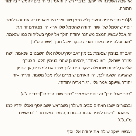
אז שבה השכינה אל יעקב [כדברי רש"י] והאמין כי חייבים להמשיך בלימוד
התורה.
3]לפי מדרש יפה ומעניין:לא מזמן שור וארי היו מנגחים זה את זה-כלומר
יוסף שהסמל שלו שור ויהודה שהסמל שלו ארי- היו מנגחים זה את
זה,אבל עכשיו,המצב משתנה יהודה הולך אל יוסף בשליחות כמו שנאמר:
"זאב וטלה ירעו כאחד ואריה כבקר יאכל תבן".[ישעיה ס"ה]
זאב זה בנימין שנאמר: בנימין זאב יטרף,וטלה אלו השבטים שנאמר: "שה
פזורה ישראל, ירעו כאחד."[ירמיהו נ] שהרי בנימין הקטן הצטרף
אליהם,למרות שתחילה יעקב סירב לכך שירד גם למצרים,אך שכיון
שהגיעה השעה לכך, היו האחים שומרים עליו מכל משמר. ואריה –זה
יהודה,שיעקב אמר עליו: "גור אריה יהודה".
"בקר יאכל תבן" זה יוסף שנאמר: "בכור שורו הדר לו"[דברים ל"ג]
ובמצרים ישבו האחים סביב השולחן כשבראש יושב יוסף ואכלו יחדיו כמו
–שנאמר: "וישבו לפניו הבכור כבכורתו,הצעיר כצערתו.." [בראשית
מ"ג,ל"ג]
ועכשיו יעקב שולח את יהודה אל יוסף.