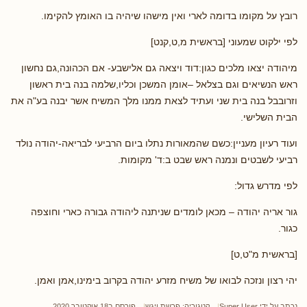
רובץ על מקומו בדומה לארי ואין מישהו שיהיה בו האומץ להקימו.
לפי ילקוט שמעוני [בראשית מ,ט,קנט]
מיהודה יצאו מלכים כגון:דוד ויצאה גם אלישבע- אם הכהונה,גם נחשון
ראש הנשיאים וגם בצלאל –אומן המשכן וכליו,שלמה בנה בית ראשון
וזרובבל בנה בית שני ועתיד לצאת ממנו מלך המשיח אשר יבנה בע"ה את
הבית השלישי.
ועוד רעיון מעניין:כשם שהמאורות נתלו ביום הרביעי לבריאה-יהודה נולד
רביעי לשבטים ונמנה ראש שבט ב:ד' מקומות.
לפי מדרש גדול:
גור אריה יהודה – מכאן לומדים שניתנה ליהודה גבורה כארי וחוצפה
כגור.
[בראשית מ"ט,ט]
יהי רצון ונזכה לבואו של משיח מזרע יהודה בקרוב בימינו,אמן ואמן.
נכתב על ידי
Super User
קטגוריה:
פרשת ויגש
פורסם ב18 אוקטובר 2020