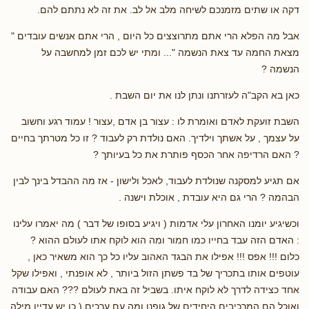
דקה או שתים מזמנכם לשיחה מלב אל לב. את זה לא נתתם להם.
אבל מה הפלא הרי אתם מתרוצצים כל היום , הרי אתם אנשים עובדים "
מצאת החמה עד צאת הנשמה "... ומתי יש לכם זמן למחשבה על
הנשמה ?
כאן בא הקב"ה לעזרתנו ונתן לנו את יום השבת .
השבת זועקת לאדם ואומרת לו : עצור בן אדם ,עצור ! עמוד רגע וחשוב
על עצמך , על אשתך וילדיך. האם נולדת רק לעבוד ? זו כל מטרתך בחיים
? האם הרדיפה אחר הכסף פותרת את כל בעיותך ?
אם תגיע למסקנה שנולדת לעבוד, לאכל ולישון - אז מה ההבדל בינך לבין
הבהמה ? הרי גם היא עובדת , אוכלת וישנה .
וכשיגיע יומנו האחרון עלי אדמות ( ויגיע בסופו של דבר ) מה יאמרו עלינו
: האדם הזה עבד בחייו כמו חמור ומה הוא לוקח אתו לעולם ההוא ?
כלום !!! אפס !!! אפילו את הבגד האהוב עליו כל כך הוא משאיר כאן ,
עוטפים אותו בתכריך של בד פשתן הזול ביותר , לא אופנתי , ואפילו שקל
אחד כצידה לדרך לא לוקח איתו. בשביל זה באת לעולם ??? האם עבודה
ואוכל הם המרכיבים היחידים של גופנו ומה עם ערכים ( כן יש עדיין מילה