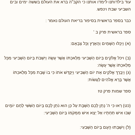
עוד בילדותנו לימדו אותנו כי הקב"ה ברא את העולם בששה ימים ובים
השביעי שבת וינפש.
כבר בספר בראשית בסיפור בריאת העולם נאמר :
ספר בראשית פרק ב '
(א) וַיְכֻלּוּ הַשָּׁמַיִם וְהָאָרֶץ וְכָל צְבָאָם:
(ב) ויכל אֱלֹקִים בַּיּוֹם הַשְּׁבִיעִי מְלַאכְתּוֹ אֲשֶׁר עָשָׂה וַיִּשְׁבֹּת בַּיּוֹם הַשְּׁבִיעִי מִכָּל
מְלַאכְתּוֹ אֲשֶׁר עָשָׂה:
(ג) וַיְבָרֶךְ אֱלֹקִים אֶת יוֹם הַשְּׁבִיעִי וַיְקַדֵּשׁ אֹתוֹ כִּי בוֹ שָׁבַת מִכָּל מְלַאכְתּוֹ
אֲשֶׁר בָּרָא אֱלֹהִים לַעֲשׂוֹת:
ספר שמות פרק טז
(כט) רְאוּ כִּי ה' נָתַן לָכֶם הַשַּׁבָּת עַל כֵּן הוּא נֹתֵן לָכֶם בַּיּוֹם הַשִּׁשִּׁי לֶחֶם יוֹמָיִם
שְׁבוּ אִישׁ תַּחְתָּיו אַל יֵצֵא אִישׁ מִמְּקֹמוֹ בַּיּוֹם הַשְּׁבִיעִי:
(ל) וַיִשְׁבְּתוּ הָעָם בַּיּוֹם הַשְּׁבִעִי: