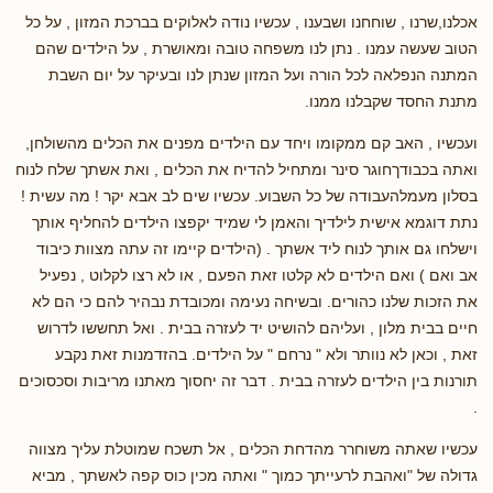
אכלנו,שרנו , שוחחנו ושבענו , עכשיו נודה לאלוקים בברכת המזון , על כל
הטוב שעשה עמנו . נתן לנו משפחה טובה ומאושרת , על הילדים שהם
המתנה הנפלאה לכל הורה ועל המזון שנתן לנו ובעיקר על יום השבת
מתנת החסד שקבלנו ממנו.
ועכשיו , האב קם ממקומו ויחד עם הילדים מפנים את הכלים מהשולחן,
ואתה בכבודךחוגר סינר ומתחיל להדיח את הכלים , ואת אשתך שלח לנוח
בסלון מעמלהעבודה של כל השבוע. עכשיו שים לב אבא יקר ! מה עשית !
נתת דוגמא אישית לילדיך והאמן לי שמיד יקפצו הילדים להחליף אותך
וישלחו גם אותך לנוח ליד אשתך . (הילדים קיימו זה עתה מצוות כיבוד
אב ואם ) ואם הילדים לא קלטו זאת הפעם , או לא רצו לקלוט , נפעיל
את הזכות שלנו כהורים. ובשיחה נעימה ומכובדת נבהיר להם כי הם לא
חיים בבית מלון , ועליהם להושיט יד לעזרה בבית . ואל תחששו לדרוש
זאת , וכאן לא נוותר ולא " נרחם " על הילדים. בהזדמנות זאת נקבע
תורנות בין הילדים לעזרה בבית . דבר זה יחסוך מאתנו מריבות וסכסוכים
.
עכשיו שאתה משוחרר מהדחת הכלים , אל תשכח שמוטלת עליך מצווה
גדולה של "ואהבת לרעייתך כמוך " ואתה מכין כוס קפה לאשתך , מביא