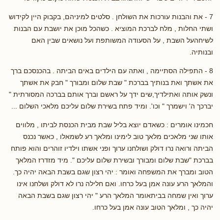
7 - את והבנות עורכות את השולחן . סלטים למיניהם, בקבוק היין לקידוש
ושתי החלות , מלח לברכת המוציא . כשהכל מוכן את יושבת עם הבנות
לשיחהעל השבת , על הסעודה המשותפת ועל נושאים שבין האם
ובנותיה.
8 - התפילה הסתיימה , ואתה עם הילדים באים הביתה . בהכנסכם ברך
את אשתך ואת בנותיך בברכת " שבת שלום ומבורך " חבק את אשתך
ונשק אותה ואתילדיך,שים ידך על ראשם וברך אותם בברכה המסורתית "
יברכך ה' וישמרך " וכו'. ומיד פתח בשירת שלום עליכם מלאכי השלום ...
חכמינו אומרים : כשאדם יוצא בליל שבת מבית הכנסת לביתו , מלווים
אותו שני מלאכים מלאך טוב לימינו ומלאך רע לשמאלו , כאשר נכנס
הביתה ורואה נרו דולק ושולחנו ערוך ופני אשתו וילדיו זוהרים והוא פותח
בברכת "שבת שלום ומבורך ובשירת שלום עליכם ". מיד מזדרז המלאך
הטוב ומברך את המשפחה ואומר : יהי רצון שגם בשבת הבאה יהיה כך.
והמלאך הרע עונה אמן בעל כרחו. ואם חלילה נרו לא דולק ושלחנו אינו
ערוך ואין שמחה בביתאומר המלאך הרע " יהי רצון שגם בשבת הבאה
יהיה כך , ומלאך הטוב עונה אמן בעל כרחו.