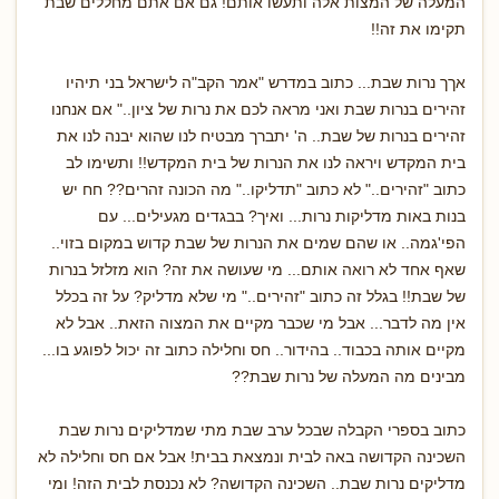
המעלה של המצות אלה ותעשו אותם! גם אם אתם מחללים שבת
תקימו את זה!!
אךך נרות שבת... כתוב במדרש "אמר הקב"ה לישראל בני תיהיו
זהירים בנרות שבת ואני מראה לכם את נרות של ציון.." אם אנחנו
זהירים בנרות של שבת.. ה' יתברך מבטיח לנו שהוא יבנה לנו את
בית המקדש ויראה לנו את הנרות של בית המקדש!! ותשימו לב
כתוב "זהירים.." לא כתוב "תדליקו.." מה הכונה זהרים?? חח יש
בנות באות מדליקות נרות... ואיך? בבגדים מגעילים... עם
הפי'גמה.. או שהם שמים את הנרות של שבת קדוש במקום בזוי..
שאף אחד לא רואה אותם... מי שעושה את זה? הוא מזלזל בנרות
של שבת!! בגלל זה כתוב "זהירים.." מי שלא מדליק? על זה בכלל
אין מה לדבר... אבל מי שכבר מקיים את המצוה הזאת.. אבל לא
מקיים אותה בכבוד.. בהידור.. חס וחלילה כתוב זה יכול לפוגע בו...
מבינים מה המעלה של נרות שבת??
כתוב בספרי הקבלה שבכל ערב שבת מתי שמדליקים נרות שבת
השכינה הקדושה באה לבית ונמצאת בבית! אבל אם חס וחלילה לא
מדליקים נרות שבת.. השכינה הקדושה? לא נכנסת לבית הזה! ומי