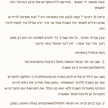
עוגה מעשה ידי אשתך , מתיישב לידהומקדיש את הרגע המיוחד הזה
לאשתך.
נראה לך דמיוני ? קשה לבצע את המשימה הזו ? זאת משימה לדתיים
שהם רגילים לשמור את השבת אבל אני איני יודע אפילו איך לגשת לדבר
הזה .
ובכן גברתי ואדוני , כל מה שצריך כדי להגיע לשלווה הזו הוא רק מעט
רצון. והרי כבר אמרו : "אין דבר העומד בפני הרצון ".
בואו ונתחיל במשימה :
1 - שבו נא יחד הבעל והאשה והעלו רעיונות בהסכמהכיצד
להתעלותברוחניות ביום השבת.
נשב עם הילדים ונודיע להם בצורה נעימהוהחלטית כי החלטנו להקדיש
אם יום השבת לליכוד המשפחה .כמובן שזה מחייב את כולם להיות
נוכחים בסעודות השבת ללא יוצא מן הכלל. את הפגישות עם החברים או
החברות יש לדחות לאחר הסעודה.
2 -כבר ביום רביעי או חמישי תתחילהאשהבסיוע בעלה האוהב כמובן