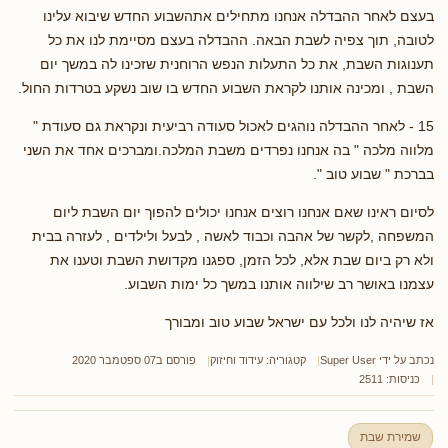
בעצם לאחר ההבדלה אנחנו מתחילים אתהשבוע החדש שיבוא עלינו
לטובה, תוך צפיה לשבת הבאה. ההבדלה בעצם מסיימת לנו את כל
תענוגות השבת, את כל התעלות הנפש הרוחנית שזכינו לה במשך יום
השבת , ומכינה אותנו לקראת השבוע החדש בו שוב נשקע בטרדות החול.
15 - לאחר ההבדלה נוהגים לאכול סעודה רביעית ונקראת גם סעודת "
מלווה מלכה " בה אנחנו נפרדים משבת המלכה.ומברכים אחד את השני
בברכת " שבוע טוב ".
לסיום ראינו שאם אנחנו רוצים אנחנו יכולים להפוך יום השבת ליום
המשפחה ,לקשר של אהבה וכבוד לאשה , לבעל ולילדים , לעזרה בבית
ולא רק ביום שבת אלא, לכל הזמן, ספגנו מקדושת השבת וטענו את
עצמנו באושר רב שילווה אותנו במשך כל ימות השבוע.
אז שיהיה לנו ולכל עם ישראל שבוע טוב ומבורך
נכתב על ידי
Super User
קטגוריה:
עידוד וחיזוק
פורסם ב07 ספטמבר 2020
כניסות: 2511
שמירת שבת