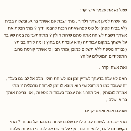
שאל נא את עצמך איש יקר :
מה עשית למען אשתך וילדיך , מתי ישבת עם אשתך ברוגע ובשלוה בבית
(לא בבית קפה) על כוס קפהשאתה הכנת להבמו ידיך ? מתי חבקת את
אשתך וישבת לשוחח אתה סתם שיחת חולין ? מתיהתעניינת במה שעובר
על אשתך במקום עבודתה (היא עובדת גם בחוץ ) ומה קורה בבית?
(עבודה נוספת ללא תשלום כמובן )מתי תבין כי אשתך קורסת מרוב
התפקידים המוטלים עליה?
ואת אשה יקרה :
האם לא עלה בדעתך לשריין זמן נטו לשיחת חולין מלב אל לב עם בעלך ,
זה שעובד כמו חמורובקושי הוא מוצא לו זמן לארוחה נורמלית ? מתי
אמרת לומותק , אל תהרוג את עצמך בעבודות נוספות , אני צריכה אותך
בריא ושלם ,
ושניכם אבא ואמא יקרים :
מתי ישבתם לשוחח עם הילדים שלכם שיחה כמבוגר אל מבוגר ? מתי
הקשבתם להם , לבעיותיהם , אף על פי שנראה לכם כי הבעיות שלהם