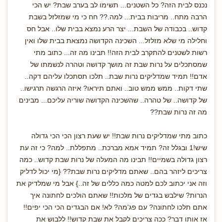
נכנס לבית הזה? כל השטנים... תשימו לב בערב שבת? יש הכי
הרבה מתח.. מריבות בבית... למה.?? חח כי מי שמזלזל בשבת
קדוש.. בכבודה של השבת... יצר הרע נמצא בבית שלו.. אבל חס
וחלילה מי שלא מזלזל... השכינה הקדושה נמצאת בבית שלו ואין
רשות לשטנים להתקרב לבית הזה!! תבינו מה זה... כתוב מתי
שמסתכלים על נרות שבת זה מושך קדושה וטהרה לנשמתו של
אדם!! תמיד שמדליקים נרות שבת.. תלכו תסתכלו עליהם דקה..
שתי דקות.. ממש ממש טוב.. ואתם תיראו? איזה הרגשה תרגישו..
של קדושה.. של טהרה.. שהשכינה הקדושה שוריה עליכם... מבינים
מה זה נרות שבת??
כתוב מתי שמדליקים נרות שבת!! יש שעת רצון הכי הכי גדולה
שיש!1 ובגלל זה? תמיד אמא מברכת.. מתפללת.. למה? כי זה עת
רצון גדולה בשמיים!! תבינו מה המעלה של נרות שבת קדוש.. כמה
צריכים ליזהר בהם.. שאתם מדליקים נרות שבת?? {מי יכול לדליק
וזה אני יכתוב לכם למטה כמה כללים של זה..} אבל מי שמלדיק את
הנרות? שילבש בגדים של מלכות!! שאתם הולכים לחתונה איך
אתם תלכו לחתונה? עם פג'מה? לא! אם הבגדים הכי הכי יפים!!
אז אותו דבר? ככה צריכים לקבל את שבת קדוש!! ללבוש את