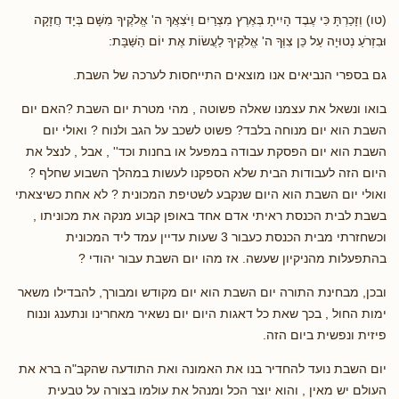
(טו) וְזָכַרְתָּ כִּי עֶבֶד הָיִיתָ בְּאֶרֶץ מִצְרַיִם וַיֹּצִאֲךָ ה' אֱלֹקֶיךָ מִשָּׁם בְּיָד חֲזָקָה
וּבִזְרֹעַ נְטוּיָה עַל כֵּן צִוְּךָ ה' אֱלֹקֶיךָ לַעֲשׂוֹת אֶת יוֹם הַשַּׁבָּת:
גם בספרי הנביאים אנו מוצאים התייחסות לערכה של השבת.
בואו ונשאל את עצמנו שאלה פשוטה , מהי מטרת יום השבת ?האם יום
השבת הוא יום מנוחה בלבד? פשוט לשכב על הגב ולנוח ? ואולי יום
השבת הוא יום הפסקת עבודה במפעל או בחנות וכד'' , אבל , לנצל את
היום הזה לעבודות הבית שלא הספקנו לעשות במהלך השבוע שחלף ?
ואולי יום השבת הוא היום שנקבע לשטיפת המכונית ? לא אחת כשיצאתי
בשבת לבית הכנסת ראיתי אדם אחד באופן קבוע מנקה את מכוניתו ,
וכשחזרתי מבית הכנסת כעבור 3 שעות עדיין עמד ליד המכונית
בהתפעלות מהניקיון שעשה. אז מהו יום השבת עבור יהודי ?
ובכן, מבחינת התורה יום השבת הוא יום מקודש ומבורך, להבדילו משאר
ימות החול , בכך שאת כל דאגות היום יום נשאיר מאחרינו ונתענג וננוח
פיזית ונפשית ביום הזה.
יום השבת נועד להחדיר בנו את האמונה ואת התודעה שהקב"ה ברא את
העולם יש מאין , והוא יוצר הכל ומנהל את עולמו בצורה על טבעית