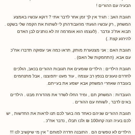
הבעיה עם ההורים !
תגובת האב : תגיד אין לך זמן אחר לדבר אתי ? דוקא עכשיו באמצע
המשחק , רק עכשיו הגעתי מהעבודהתן לי לשתות את הקפה שלי בשקט .
תבוא אח"כ ונדבר . (לעצמו הוא אומרמה זה לא נותנים לבן האדם
להירגע קצת .)
תגובת האם : אני מצטערת מותק, תראו כמה אני עסוקה תדברו אח"כ
עם אבא. (התחמקות של האם) .
תגובת הילדים : הילדים שומעים את תגובות ההורים בכאב, הולכים
לחדרם טעונים בנפץ רב עצמה , עוד מעט יתפוצצו , אבל מתנחמים
בעובדה שאחרי המשחק אבא ישמע את בעייתם.
העובדות : המשחק תם , ומיד החלו לשדר את מהדורת מבט . הילדים
באים לדבר , לשוחח עם ההורים .
תגובת ההורים שניהם כאחד מה בוער לכם תנו לראות את החדשות , יש
לכם בעיה הנה קחו100 ₪ ולכו תבלו , נדבר אח"כ .
הילדים לא טפשים הם . התובנה חדרה למוחם " אין מי שיקשיב לנו !!!