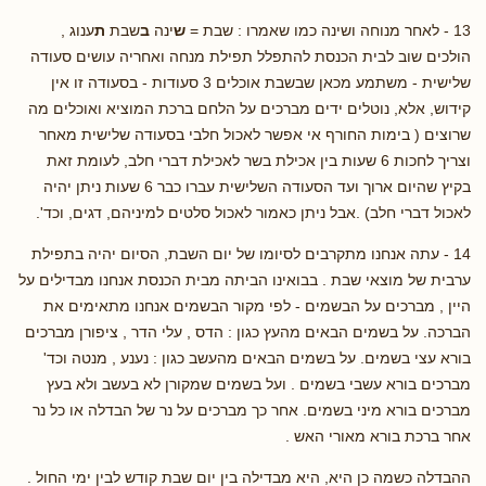
13 - לאחר מנוחה ושינה כמו שאמרו : שבת =
ש
ינה
ב
שבת
ת
ענוג ,
הולכים שוב לבית הכנסת להתפלל תפילת מנחה ואחריה עושים סעודה
שלישית - משתמע מכאן שבשבת אוכלים 3 סעודות - בסעודה זו אין
קידוש, אלא, נוטלים ידים מברכים על הלחם ברכת המוציא ואוכלים מה
שרוצים ( בימות החורף אי אפשר לאכול חלבי בסעודה שלישית מאחר
וצריך לחכות 6 שעות בין אכילת בשר לאכילת דברי חלב, לעומת זאת
בקיץ שהיום ארוך ועד הסעודה השלישית עברו כבר 6 שעות ניתן יהיה
לאכול דברי חלב) .אבל ניתן כאמור לאכול סלטים למיניהם, דגים, וכד'.
14 - עתה אנחנו מתקרבים לסיומו של יום השבת, הסיום יהיה בתפילת
ערבית של מוצאי שבת . בבואינו הביתה מבית הכנסת אנחנו מבדילים על
היין , מברכים על הבשמים - לפי מקור הבשמים אנחנו מתאימים את
הברכה. על בשמים הבאים מהעץ כגון : הדס , עלי הדר , ציפורן מברכים
בורא עצי בשמים. על בשמים הבאים מהעשב כגון : נענע , מנטה וכד'
מברכים בורא עשבי בשמים . ועל בשמים שמקורן לא בעשב ולא בעץ
מברכים בורא מיני בשמים. אחר כך מברכים על נר של הבדלה או כל נר
אחר ברכת בורא מאורי האש .
ההבדלה כשמה כן היא, היא מבדילה בין יום שבת קודש לבין ימי החול .