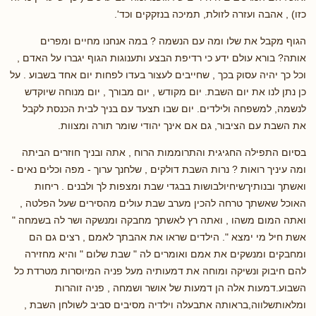
כזו) , אהבה ועזרה לזולת, תמיכה בנזקקים וכד'.
הגוף מקבל את שלו ומה עם הנשמה ? במה אנחנו מחיים ומפרים
אותה? בורא עולם ידע כי רדיפת הבצע ותענוגות הגוף יגברו על האדם ,
וכל כך יהיה עסוק בכך , שחייבים לעצור בעדו לפחות יום אחד בשבוע . על
כן נתן לנו את יום השבת. יום מקודש , יום מבורך , יום מנוחה שיוקדש
לנשמה, למשפחה ולילדים. יום שבו תצעד עם בניך לבית הכנסת לקבל
את השבת עם הציבור, גם אם אינך יהודי שומר תורה ומצוות.
בסיום התפילה החגיגית והתרוממות הרוח , אתה ובניך חוזרים הביתה
ומה עיניך רואות ? נרות השבת דולקים , שלחנך ערוך - מפה וכלים נאים -
ואשתך ובנותיךשיחיולבושות בבגדי שבת ומצפות לך ולבנים . ריחות
האוכל שאשתך טרחה להכין מערב שבת עולים מהסירים שעל הפלטה ,
ואתה המום משהו , ואתה רץ לאשתך מחבקה ומנשקה ושר לה בשמחה "
אשת חיל מי ימצא ". הילדים שראו את אהבתך לאמם , רצים גם הם
ומחבקים ומנשקים את אמם ואומרים לה " שבת שלום " והיא מחזירה
להם חיבוק ונשיקה ומוחה את דמעותיה מעל פניה המיוסרות מטרדת כל
השבוע.דמעות אלה הן דמעות של אושר ושמחה , פניה זוהרות
ומלאותשלווה,בראותה אתבעלה וילדיה מסיבים סביב לשולחן השבת ,