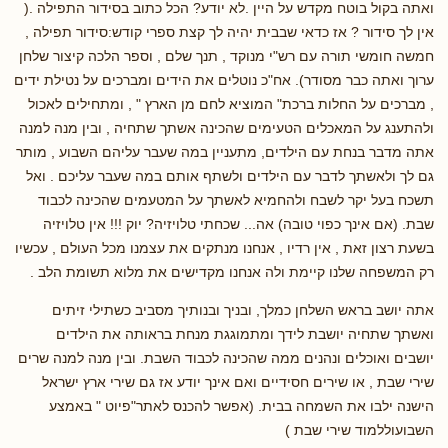
ואתה בקול בוטח מקדש על היין .לא יודע? הכל כתוב בסידור התפילה .(
אין לך סידור ? אז כדאי שבבית יהיה לך קצת ספרי קודש:סידור תפילה ,
חמשה חומשי תורה עם רש"י מנוקד , תנך שלם , וספר הלכה קיצור שלחן
ערוך ואתה כבר מסודר). אח"כ נוטלים את הידים ומברכים על נטילת ידים
, מברכים על החלות ברכת" המוציא לחם מן הארץ " , ומתחילים לאכול
ולהתענג על המאכלים הטעימים שהכינה אשתך שתחיה , ובין מנה למנה
אתה מדבר בנחת עם הילדים, מתעניין במה שעבר עליהם השבוע , מותר
גם לך ולאשתך לדבר עם הילדים ולשתף אותם במה שעבר עליכם . ואל
תשכח בעל יקר לשבח ולהחמיא לאשתך על המטעמים שהכינה לכבוד
שבת. (אם אינך כפוי טובה) אה... שכחתי טלויזיה? יוק !!! אין טלויזיה
בשעת רצון זאת , אין רדיו , אנחנו מנתקים את עצמנו מכל העולם , עכשיו
רק המשפחה שלנו קיימת ולה אנחנו מקדישים את מלוא תשומת הלב .
אתה יושב בראש השלחן כמלך, ובניך ובנותיך מסביב כשתילי זיתים
ואשתך שתחיה יושבת לידך ומתמוגגת מנחת בראותה את הילדים
יושבים ואוכלים ונהנים ממה שהכינה לכבוד השבת. ובין מנה למנה שרים
שירי שבת , או שירים חסידיים ואם אינך יודע אז גם שירי ארץ ישראל
הישנה ילבו את השמחה בבית. (אפשר להכנס לאתר"פיוט " באמצע
השבועוללמוד שירי שבת )