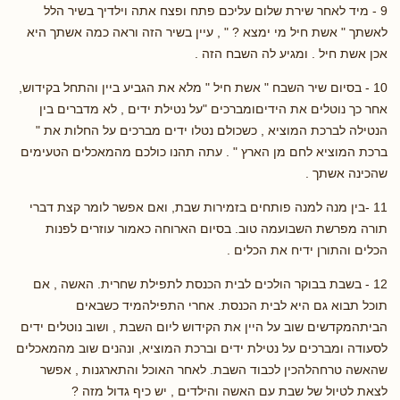
9 - מיד לאחר שירת שלום עליכם פתח ופצח אתה וילדיך בשיר הלל
לאשתך " אשת חיל מי ימצא ? " , עיין בשיר הזה וראה כמה אשתך היא
אכן אשת חיל . ומגיע לה השבח הזה .
10 - בסיום שיר השבח " אשת חיל " מלא את הגביע ביין והתחל בקידוש,
אחר כך נוטלים את הידיםומברכים "על נטילת ידים , לא מדברים בין
הנטילה לברכת המוציא , כשכולם נטלו ידים מברכים על החלות את "
ברכת המוציא לחם מן הארץ " . עתה תהנו כולכם מהמאכלים הטעימים
שהכינה אשתך .
11 -בין מנה למנה פותחים בזמירות שבת, ואם אפשר לומר קצת דברי
תורה מפרשת השבועמה טוב. בסיום הארוחה כאמור עוזרים לפנות
הכלים והתורן ידיח את הכלים .
12 - בשבת בבוקר הולכים לבית הכנסת לתפילת שחרית. האשה , אם
תוכל תבוא גם היא לבית הכנסת. אחרי התפילהמיד כשבאים
הביתהמקדשים שוב על היין את הקידוש ליום השבת , ושוב נוטלים ידים
לסעודה ומברכים על נטילת ידים וברכת המוציא, ונהנים שוב מהמאכלים
שהאשה טרחהלהכין לכבוד השבת. לאחר האוכל והתארגנות , אפשר
לצאת לטיול של שבת עם האשה והילדים , יש כיף גדול מזה ?