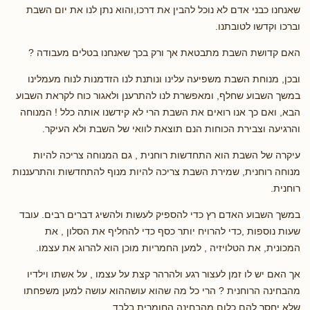
שאנחנו כבני אדם לא נוכל להבין את דרכו,והוא נתן לנו את יום השבת
וברכו וקדשו לטובתנו.
האם קדושת השבת מתבטאת אך ורק בכך שאנחנו בטלים מעבודה ?
ובכן, מנוחת השבת משפיעה עלינו ונותנת לנו הזדמנות לנוח מעמלינו
במשך השבוע שחלף, ומאפשרת לנו להתרענן ולאגור כוח לקראת השבוע
הבא, ואם כך אנו רואים את השבת הרי לא קידשנו אותה כלל ! המנוחה
והרגיעה וצבירת הכוחות הנם תוצאת לוואי של השבת ולא העיקר.
עיקרה של השבת הוא התחדשות רוחנית , גם המנוחה צריכה להיות
מנוחה רוחנית, שמירת השבת צריכה להיות מנוף להתחדשות והתרעננות
רוחנית.
במשך השבוע האדם רץ כדי להספיק לעשות ולהשיג דברים רבים. עובד
שעות נוספות ,כדי להרויח יותר כסף כדי להחליף את הסלון , את
המכונית, את הטלויזיה , למען החמריות מוכן הוא להרוג את עצמו.
אך האם יש לו זמן לעצור רגע ולהרהר קצת על עצמו , על אשתו וילדיו
מהבחינה הרוחנית ? הרי כל מה שהוא עושההוא עושה למען משפחתו
שלא יחסר להם כלום מהבחינה החומרית בלבד.