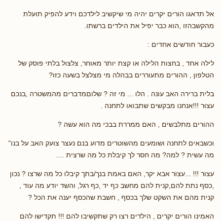
אל תדאגו הורים יקרים יהיה מי שיקשיב לילדכם וידע להפיק תועלת
מהקשבהזו ,הוא כבר יפיל את הילדים ברשתו.
כעבור חודשים אחדים :
לילה אחד , בחצות הלילה או קצת יותר מאוחר, צלצול בלתי פוסק של
הטלפון , ההורים מתעוררים בבהלה מי מצלצל בשעה כזו?
בלית ברירה האב עונה . הלו ... מי זה ? שלוםמדברים מהמשטרה ,בנכם
עצור !!!אנחנו מבקשים שתבואו לתחנה .
ההורים מתלבשים , האם ממררת בבכי מה הוא עשה ?
וכשבאים לתחנה ושומעים מהשוטרים מדוע בנם נעצר צועק האב על בנו"
מה עשית ? למה? מה חסר לך קיבלת כל מה שרצית ....
עצור !!! ...עצור אבא יקר, האם באמת בנך/בתך קיבלו כל מה שרצו ? נכון
,כסף נתת להם,קנית להם מחשב כף יד ,כף רגל, והשד יודע מה עוד ,
קנית מהם את השקט שלך בכסף , חשבת שהכסף יענה את הכל ?
האמינו הורים יקרים , הילדים רצו רק שתקשיבו להם !!! תקדישו להם