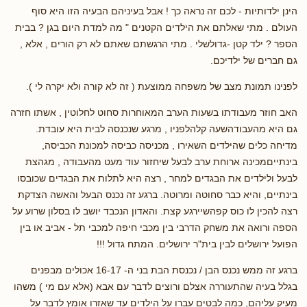
הינן ילדותיות - לכם זה נראה כך ! אבל בעיניהם הבעיה הזו היא סוף
העולם . מתי שאלתם את הילדים הקטנים " מה למדת היום בגן ? בבית
הספר ? ילד קטן -גדולשלי . מתי הרגשתם שאתם לא רק הורים , אלא ,
גם חברים של ילדיכם.
לפנינו תמונת מצב של משפחה ממוצעת ( זה לא קורה ולא יקרה לי ).
האב חוזר מעבודתו בשעות הערב המאוחרות סחוט לחלוטין , אשתו חזרה
גם היא מהעבודהשעה קלהלפניו , מרגע שנכנסה לבית היא עובדת.
מדיחה כלים שהילדים השאירו , מכניסה כביסה למכונת הכביסה,
בינתייםמכינה ארוחת ערב לבעל שיחזור עוד מעט מהעבודה , מגהצת
לבעל ולילדים את הבגדים למחר , רצה היא לתלות את הבגדים שכובסו
בינתיים, והיא כבר סחוטה ומרוטה. ברגע זה נכנס הבעל והאשה הצדקת
רצה להכין לו כוס קפהשיירגע קצת. והאדון הנכבד יושב לו בסלון שרוע על
הספה ורואה את משחק הדרבי בין מכבי חיפה למכבי תל - אביב או בין
הפועל ירושלים לבין בית"ר ירושלים. המתח גדול !!!
ברגע זה ממש נכנס הבן / נכנסת הבת בני ה- 16-17 אכולים מבפנים
בגלל בעיה שהתעוררה אצלם ורוצים לדבר עם אבא (אלא עם מי ) משהו
מעיק עליהם, כמה לבטים עברו על הילדים עד שאזרו אומץ לדבר על