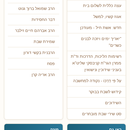
עצה כללית לשלום בית
הרב שמואל ברוך גנוט
אגוז קשיו, למשל
דבר החסידות
חדש: אשת חיל - מעודכן
הרב אברהם חיים זילבר
"יאריך ימים ויזכה לבנים
שמירת שבת
כשרים"
הרבנית בקשי דורון
רשימות הליכות, הדרכות וד"ת
ממרן הגר"ח קניבסקי שליט"א
פסח
בעניני שידוכין ונישואין
הרב אריה קרן
עַל פִּי דַרְכּוֹ - נקודה למחשבה
קידוש לשבת בבוקר
השידוכים
סט שירי שבת מובחרים
ראו גם
מונה