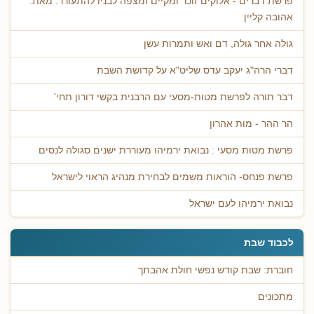
פרשת דברים - אלוקים זוכר ומקיים ומצפה לבניו להתעורר. מאת:
אהובה קליין
גולה אחר גולה, דם ואש ותמרות עשן
דברי הרה"ג יעקב עדס שליט"א על קדושת השבת
דבר תורה לפרשת מטות-מסעי עם הרבנית בקשי דורון תחי'
הר ההר - מות אהרון
פרשת מטות מסעי : נבואת ירמיהו מעוררת ישנים סגולה לנסים
פרשת פנחס- הוראות משמים לבחירת מנהיג הראוי לישראל
נבואת ירמיהו לעם ישראל
לכבוד שבת
חוברת: שבת קודש נפשי חולת אהבתך
מתכונים