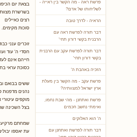
פרשת ראה - מה הקשר בין ראייה -
בצאת יום הכיפו
לשליחותו של אדם?
בשרשרת מצוות
רצים כאיילים
הראיה - לדרך טובה
סוכות מקימים.
דבר תורה לפרשת ראה עם
הרבנית בקשי דורון תחי'
זוכרים ענני כבוד
דבר תורה לפרשת עקב עם הרבנית
חסדי ה' עוד ועו
בקשי דורון תחי'
חייהם אינם לעד
כסוכת עראי בחג
הזכיה באהבת ה'
פרשת עקב - מה הקשר בין מעלת
ששים בבואם וב
ארץ ישראל למצוותיה?
נהנים מדפנות 
מוקפים עיטורי א
פרשת ואתחנן - מהי שבת נחמו,
בצל השכינה שור
ואימתי נחשב חכמים
ה' הוא האלוקים
שמחתם מרקיעה
דבר תורה לפרשת ואתחנן עם
עת יאספו יבולים