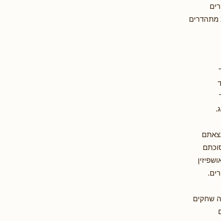
רים
 מתהדרים
ד
.
צאתם
סוכתם
ושפיזין
ים.
 שחקים