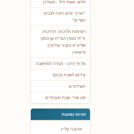
חדש: אשת חיל - מעודכן
"יאריך ימים ויזכה לבנים
כשרים"
רשימות הליכות, הדרכות
וד"ת ממרן הגר"ח קניבסקי
שליט"א בעניני שידוכין
ונישואין
עַל פִּי דַרְכּוֹ - נקודה למחשבה
קידוש לשבת בבוקר
השידוכים
סט שירי שבת מובחרים
תגיות נפוצות
אהובה קליין