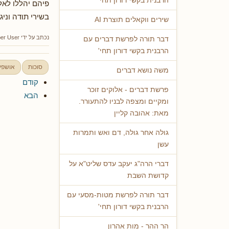
הרבנית בקשי דורון תחי'
פיהם יהללו לאל
בשירי תודה וניגו
שירים ווקאלים תוצרת AI
נכתב על ידי
er User
דבר תורה לפרשת דברים עם
הרבנית בקשי דורון תחי'
סוכות
אושפיז
משה נושא דברים
קודם
פרשת דברים - אלוקים זוכר
הבא
ומקיים ומצפה לבניו להתעורר.
מאת: אהובה קליין
גולה אחר גולה, דם ואש ותמרות
עשן
דברי הרה"ג יעקב עדס שליט"א על
קדושת השבת
דבר תורה לפרשת מטות-מסעי עם
הרבנית בקשי דורון תחי'
הר ההר - מות אהרון