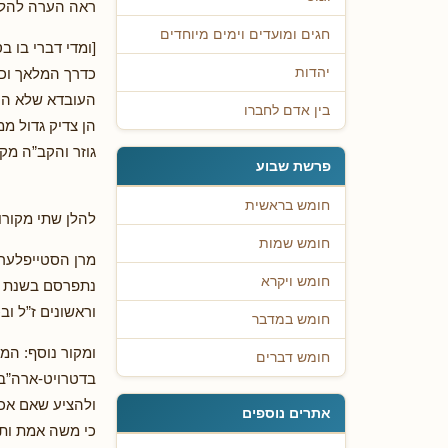
ראה הערה להלן
חגים ומועדים וימים מיוחדים
[ומדי דברי בו ב
כדרך המלאך וכך 
יהדות
העובדא שלא היה
בין אדם לחברו
הן צדיק גדול מ
גוזר והקב”ה מקי
פרשת שבוע
חומש בראשית
להלן שתי מקורו
חומש שמות
מרן הסטייפלער ב
חומש ויקרא
נתפרסם בשנת תש
וראשונים ז”ל וב
חומש במדבר
ומקור נוסף: המש
חומש דברים
בדטרויט-ארה”ב.
ולהציע שאם אכן
אתרים נוספים
כי משה אמת ותו