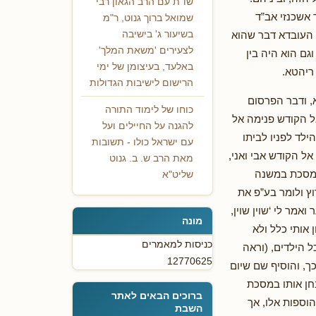
שו"ת עם הרב הגאון רבי
 אשכנזי אב”ד
שמואל ברוך גנוט, ר"מ
 העובדא דבר שהוא
בשיעור ג' בישיבה
לצעירים 'משאת המלך'
גם הוא היה בין
באלעד, בעיצומן של ימי
 ריהטא.
הרישום לישיבות הגדולות
, ודבר הפרסום
כוחו של לימוד התורה
אל הקודש פנימה אל
להגנה על החיילים ועל
ילד לפניו לביתו
עם ישראל כולו - תשובות
ל הקודש אבי ואני,
מאת הרב ש. ב. גנוט
המסכת במשנה
שליט"א
ץ ולומר בע”פ את
מר לי ‘שוין שוין,
מונה
 אותי כלל ולא
כניסות למאמרים
ל הילדים, (וראה
12770625
ך, והוסיף שם שיום
חן אותו במסכת
ברוכים הבאים לאתר
הוספות אלו, אך
השבת