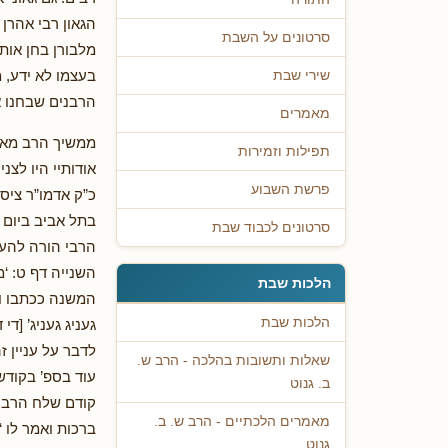
הגאון רבי אהרן 
סרטונים על השבת
מלבורן בחן אות
בעצמו לא ידע, 
שירי שבת
הרבנים שבחנו או
מאמרים
ממשיך הרב מאנד
תפילות וזמירות
אודותיי היו לצ
פרשת השבוע
כ”ק אדמו”ר ציס”
בתל אביב ביום 
סרטונים לכבוד שבת
הרבי הורה להע
השנייה דף ט: ‘
הלכות שבת
המשנה ככתבו וכל
הלכות שבת
געניג געניג’ [ד
לדבר על עניין ז
שאלות ותשובות בהלכה - הרב ש.
עוד בספ’ בקודש
ב. גנוט
קודם שלח הרבי 
מאמרים הלכתיים - הרב ש. ב.
ברכות ואמר לו ‘
גנוט