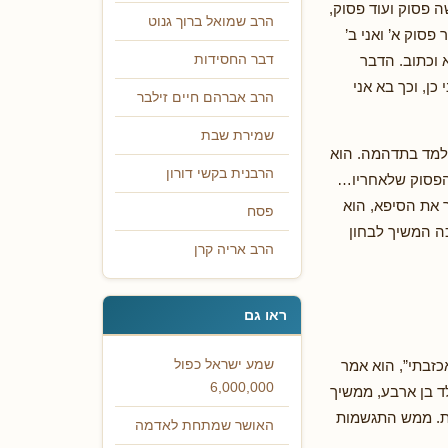
 פסוק ועוד פסוק,
הרב שמואל ברוך גנוט
סוק א’ ואני ב’
א וכתוב. הדבר
דבר החסידות
ן, וכך בא אני
הרב אברהם חיים זילבר
שמירת שבת
למד בתדהמה. הוא
הרבנית בקשי דורון
 הפסוק שלאחריו…
 את הסיפא, הוא
פסח
כה המשיך לבחון
הרב אריה קרן
ראו גם
כזבתי”, הוא אמר
שמע ישראל כפול
6,000,000
לד בן ארבע, ממשיך
פות. ממש התגשמות
האושר שמתחת לאדמה