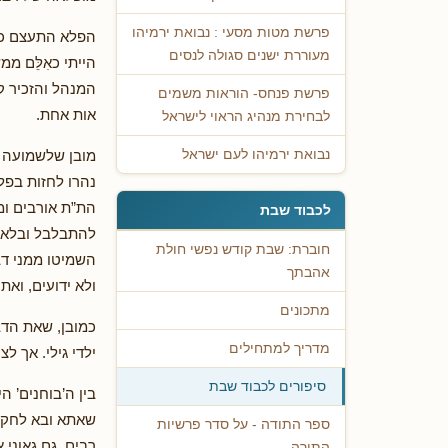
פרשת מטות מסעי : נבואת ירמיהו
הפלא התעצם כאש
מעוררת ישנים סגולה לנסים
הייתי כאִלֵּם 
המנהל והזכיר קט
פרשת פנחס- הוראות משמים
אות אחת.
לבחירת מנהיג הראוי לישראל
מובן שלשמועה כ
נבואת ירמיהו לעם ישראל
נהרו לחזות בפל
הת”ת אורבים וממ
לכבוד שבת
להתבלבל ובלא 
חוברת: שבת קודש נפשי חולת
השמיטו ממני דבר
אהבתך
ולא ידועים, ואת
מתכונים
כמובן, שאת הדב
מדריך למתחילים
ילדי גילי. אך לצ
סיפורים לכבוד שבת
בין ה’בוחנים’ ה
שאתא ובא לחקור 
ספר התודה - על סדר פרשיות
רבים. גם גאוני
התורה