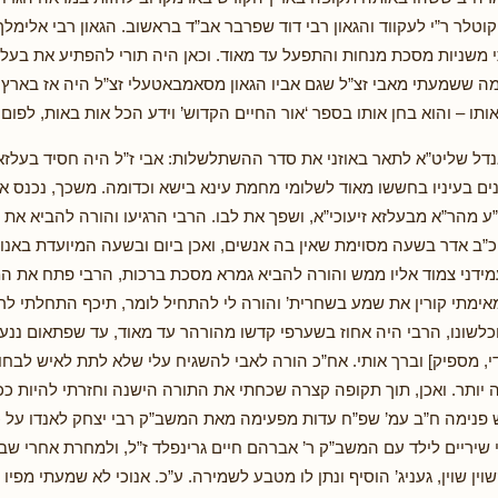
קוטלר ר”י לעקווד והגאון רבי דוד שפרבר אב”ד בראשוב. הגאון רבי אלימלך
י משניות מסכת מנחות והתפעל עד מאוד. וכאן היה תורי להפתיע את בעל
מה ששמעתי מאבי זצ”ל שגם אביו הגאון מסאמבאטעלי זצ”ל היה אז בארץ ו
תו – והוא בחן אותו בספר ‘אור החיים הקדוש’ וידע הכל אות באות, לפום
ל שליט”א לתאר באוזני את סדר ההשתלשלות: אבי ז”ל היה חסיד בעלזא
נינים בעיניו בחששו מאוד לשלומי מחמת עינא בישא וכדומה. משכך, נכנס 
ע מהר”א מבעלזא זיעוכי”א, ושפך את לבו. הרבי הרגיעו והורה להביא את ה
כ”ב אדר בשעה מסוימת שאין בה אנשים, ואכן ביום ובשעה המיועדת באנו א
מידני צמוד אליו ממש והורה להביא גמרא מסכת ברכות, הרבי פתח את 
מאימתי קורין את שמע בשחרית’ והורה לי להתחיל לומר, תיכף התחלתי לרו
שונו, הרבי היה אחוז בשערפי קדשו מהורהר עד מאוד, עד שפתאום ננער וא
י די, מספיק] וברך אותי. אח”כ הורה לאבי להשגיח עלי שלא לתת לאיש לבחון
ה יותר. ואכן, תוך תקופה קצרה שכחתי את התורה הישנה וחזרתי להיות ככ
 פנימה ח”ב עמ’ שפ”ח עדות מפעימה מאת המשב”ק רבי יצחק לאנדו על כ
שיריים לילד עם המשב”ק ר’ אברהם חיים גרינפלד ז”ל, ולמחרת אחרי שב
שוין שוין, געניג’ הוסיף ונתן לו מטבע לשמירה. ע”כ. אנוכי לא שמעתי מפיו 