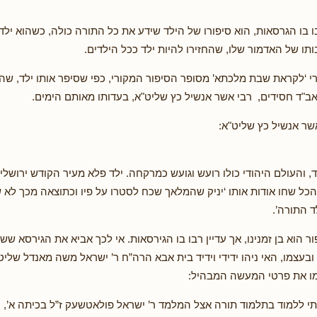
ו בו הגרסאות, הוא סיפורו של הילד שידע את כל התורה כולה, כשהוא ילד
תו של האדמור שלו, שהחזירו להיות ילד ככל הילדים.
י ‘לקראת שבת מלכתא’ מסופר הסיפור המקורי, כפי שסיפר אותו ילד, שהיו
גאב"ד חסידים, רבי אשר אנשיל כץ שליט"א, בעדותו מאותם הימים.
שר אנשיל כץ שליט"א:
, והעולם היהודי כולו רועש וגועש כמרקחה. ילד פלא מעיר הקודש ירושל
 הכל שחו אודות אותו ‘יניק שהמלאך שכח לסטרו על פיו וכתוצאה מכך לא
ד התורה’.
 הוא בן זמנינו, אך עדיין רבו בו הגירסאות. אי לכך אביא את הגירסא ש
בעצמו, האי ניהו ידידי וידיד בית אבא הרה”ח ר’ ישראל משה מאנדל שליט
מו את פרטי המעשה המבהיל:
י ללמוד בתלמוד תורה אצל המלמד ר’ ישראל פולאטשעק ז”ל בכיתה א’, י