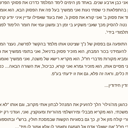
אני כבן ארבע שנים. באחד מן הימים לימד המלמד כדרכו את פסוקי הפרשה
 בהתפלאות כי שפתי נעות ואני ממשיך בעל פה את הפסוק הבא, הוא אומר פ
את פסוק ב’ ואני קורא את פסוק ג’, זאת בעוד שאפילו עדיין איני יודע קר
נטה להסיק מכך שאבי משקיע בי זמן רב ומשנן עמי את חומר הלימוד לפני כ
למודי בידי’.
תופעה גם בפסוק של נ”ך שציטט אותו מלמד בהקשר לפרשה, נעצר המ
 להעמידני בכור המבחן, הוא מזכיר פסוק בדניאל, ואני בתומי ממשיך את
ביא מקורות מדברי חז”ל, הוא מקריא רישא של משנה, ואני ממשיך ואומר
 מסיים אותו, הוא מזכיר גמרא ואני קורא, כביכול, את השורה הבאה… כ
 כלים, וראה זה פלא, גם את זו ידעתי בע”פ.
דין חידודין…
גן מה’גילוי’ הלך להזעיק את המנהל לבחון אותי מקרוב, וגם אותו “לא א
שכתי, הוא מקריא מבבלי ומירושלמי מהוריות ומעוקצין, ואני, ועודני רק י
בורי קולח מזן אל זן, כך גם בסוגיות הקשות שבמסכת חולין, ברש”י ובתוס
 חז”ל ‘אם ישאלך אדם אל תגמגם ותאמר לו אלא אמור לו מיד’…