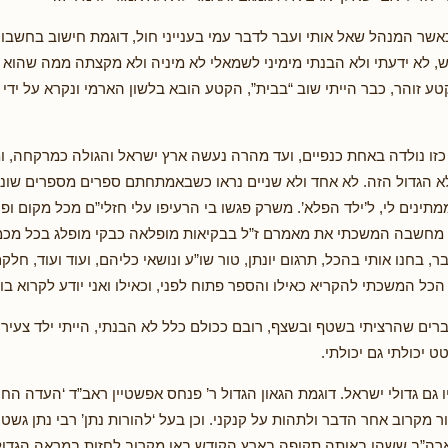
ר המנהל שאל אותי ועבר לדבר עמי בענייני חול, דוגמת חישוב בחשבון,
ממש, לא ידעתי ולא הבנתי מימיני לשמאלי לא מיניה ולא מקצתה ממה שהוא
ע זוהר, כבר הייתי שוב “בבית”, הקטע הובא בלשון הארמי ונקרא על ידי 
זו נולדה באחת כנפיים, ועד מהרה נעשה ארץ ישראל והגולה כמרקחה, 
א הגדול הזה. לא אחד ולא שניים נראו כשבאמתחתם ספרים מספרים שונ
תינים לי, ל’ילד הפלא’. משרק פגשו בי הרעיפו עלי חזלי”ם מכל מקום ופינ
מחשבה המשכתי את מאמרם ז”ל בבקיאות מופלאה כבקי מופלג בכל מכמנ
, בחנו אותי בהכל, תרגום יונתן, טור שו”ע ונושאי כליהם, ועוד ועוד, חלקם
 הכל המשכתי להקריא כאילו והספר פתוח לפני, וכאילו ואני יודע לקרוא ב
רים שהרציתי בשטף ובשצף, רובם ככולם כלל לא הבנתי, הייתי ילד צעיר
טט יכולתי גם יכולתי.
יו גם גדולי ישראל. דוגמת הגאון הגדול ר’ פנחס אפשטיין ראב”ד ‘העדה החר
מקרוב אחר הדבר ולתהות על קנקני. וכן בעל ‘להורות נתן’ רבי נתן גשטט
 ארה”ב ששהו באותה תקופה בארץ הקודש באו מקרוב לחזות במראה הגדול 