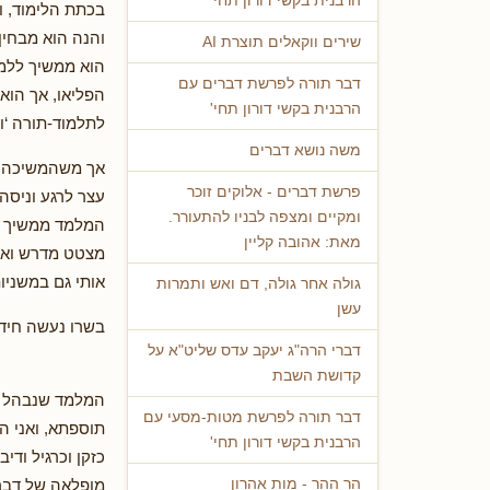
הרבנית בקשי דורון תחי'
בכתת הלימוד, ו
והנה הוא מבחין
שירים ווקאלים תוצרת AI
הוא ממשיך ללמד 
דבר תורה לפרשת דברים עם
הפליאו, אך הוא 
הרבנית בקשי דורון תחי'
לתלמוד-תורה ‘ות
משה נושא דברים
אך משהמשיכה ה
פרשת דברים - אלוקים זוכר
עצר לרגע וניסה
ומקיים ומצפה לבניו להתעורר.
המלמד ממשיך ומ
מאת: אהובה קליין
מצטט מדרש ואני
אותי גם במשניות
גולה אחר גולה, דם ואש ותמרות
עשן
בשרו נעשה חידו
דברי הרה"ג יעקב עדס שליט"א על
קדושת השבת
המלמד שנבהל כהו
דבר תורה לפרשת מטות-מסעי עם
תוספתא, ואני המ
הרבנית בקשי דורון תחי'
כזקן וכרגיל ודי
מופלאה של דברי
הר ההר - מות אהרון