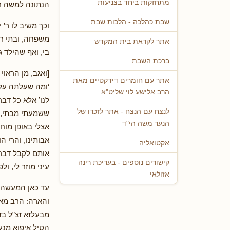
מתחזקות ביחד בצניעות
הנתונה למשה רב
שבת כהלכה - הלכות שבת
וכך משיב לו ר’ 
משפחה, ובתי רא
אתר לקראת בית המקדש
בי, ואף שהילד ג
ברכת השבת
[ואגב, מן הראוי
אתר עם חומרים דידקטיים מאת
‘ומה שעלתה על ל
הרב אלישע לוי שליט"א
לנו’ אלא כל דבר
לנצח עם הנצח - אתר לזכרו של
ששמעתי מבתי, ו
הנער משה הי"ד
אצלי באופן מוח
אבותינו, והרי 
אקטואליה
אותם לקבל דבר כ
קישורים נוספים - בעריכת רינה
עיני מוזר לי, ו
אזולאי
עד כאן המעשה –
והארה: הרב מאנ
מבעלזא זצ”ל בז
הטיל איפוא מנע