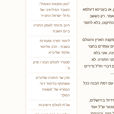
"כאן נמצאת האמת":
 או בעניינא דעלמא
העובד הפיליפיני של
 אמר. רק כששב
גדולי ישראל התגייר
כתיקונו, בלא לחסר
חיוב מיוחד לעסק התורה
ביום השבת
ומקצה הארץ והעולם
לימוד תורה וסעודות
ים עומדים בחצר
בשבת - הרב אליעזר
ה, ואני בלא
מלמד שליט"א
י התורה. לא
סטנדר לעולם הבא / פרק
 דברי חז”ל נדירים
ב'
ו…
מרן שר התורה שליט"א:
 עם רמת הבנה ככל
אשתתף בלימוד דפי
הגמרא של 'משאת
המלך'
דית’ בירושלים,
שו"ת לעולם הישיבות
נער זצ”ל ועוד
הזה, וביניהם: