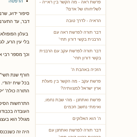
הדפסה
פרשת ראה - מה הקשר בין ראייה -
לשליחותו של אדם?
סיפור ידוע, שרב
הראיה - לדרך טובה
דבר, עד התערבו
דבר תורה לפרשת ראה עם
בעלון הפופולאר
הרבנית בקשי דורון תחי'
בלי עין הרע, ל
דבר תורה לפרשת עקב עם הרבנית
וכך מספר רבי א
בקשי דורון תחי'
הזכיה באהבת ה'
חורף שנת תשי”ד
פרשת עקב - מה הקשר בין מעלת
בכל שיח יהודי.
ארץ ישראל למצוותיה?
התורה כולה’ ‘יל
פרשת ואתחנן - מהי שבת נחמו,
התרחשות הסיפור
ואימתי נחשב חכמים
העובדה בכבודו ו
ה' הוא האלוקים
מגולל הוא בעצ
דבר תורה לפרשת ואתחנן עם
היה זה כשנכנסת