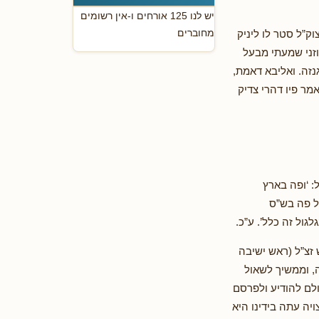
יש לנו 125 אורחים ו-אין רשומים
מחוברים
ק”ל סטר לו ליניק
וזני שמעתי מבעל
נזה. ואליבא דאמת,
מר פיו דהרי צדיק
ל: ‘ופה בארץ
ל פה בש”ס
גול זה כלל’. ע”כ.
 זצ”ל (ראש ישיבה
, וממשיך לשאול
ולם להודיע ולפרסם
יה עתה בידינו היא