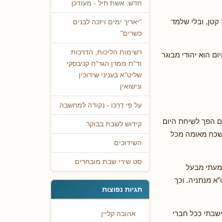
חדש: אשת חיל - מעודכן
 קטן, ובלי שלמד
"יאריך ימים ויזכה לבנים
כשרים"
רשימות הליכות, הדרכות
ם הוא יהודי מבוגר
וד"ת ממרן הגר"ח קניבסקי
שליט"א בעניני שידוכין
ונישואין
עַל פִּי דַרְכּוֹ - נקודה למחשבה
ים הפך לשיחת היום
קידוש לשבת בבוקר
 שכח מאומה מכל
השידוכים
סט שירי שבת מובחרים
שמעתי מבעל
”א מנתניה. וכך
תגיות נפוצות
שבתי ככל חברי
אהובה קליין