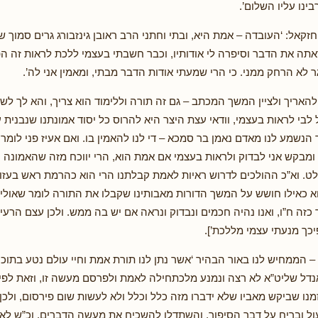
ינו עליו השלום’.
יחזקאל: ‘העובדה – אמת היא, ובתי וחתני הרב ראובן גינזבורג גרים סמוך 
תה את הדבר וסיפרה לי אודותיו, וכבר חשבתי בעצמי ללכת לראות זה ה
ר לא הרחק ממני. כי הרי שמעתי אודות הדבר מבתי, ומאמין אני לה’.
 להאריך ולציין המשך המכתב – גם זה תורה וללימוד הוא צריך, והא לך לשונ
בי לראות בעצמי, וודאי עצת היצר היא להרוס כל יסוד אמונתנו שנבנית ע
 הנשמע לנו מאדם נאמן בר סמכא – די לנו להאמין בו. ואם אעיז פני לומ
מבקש אני לבדוק ולראות בעצמי אם אמת הוא, הרי יווכח מזה שהאמונה עד
לט. וא”כ ההולכים לדרוש ראיות לאמת קבלתנו הרי הוא כהרמת ראש בעזו
הוא כאילו חושש על המשך הדורות מאבותינו שקבלו את התורה לומר שאולי ט
זה ח”ו, ואנו נהיה חכמים ונבדוק ונראה אם יש בה ממש. ולכן עצם הרעיו
לפיכך מנעתי עצמי מללכת’].
 הממחיש לנו באור הבהיר ‘אשר נתן לנו תורת אמת וחיי עולם נטע בתוכנו
דל שליט”א לא רצה ונמנע מלכתחילה לאמת ולפרסם מעשה זו, וזאת לפי
מנו שביקש מאביו שלא ידברו מזה כלל וכלל ולא לעשות שום פירסום, ולכן
ול ובריח על דבר הסיפור, והשתדלו להשכיח את מעשה הדברים, וכ”ש לא