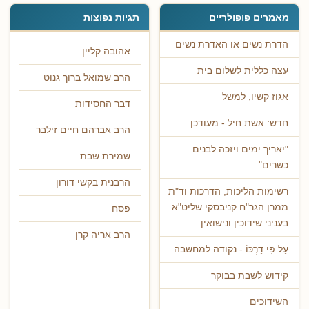
מאמרים פופולריים
תגיות נפוצות
הדרת נשים או האדרת נשים
אהובה קליין
עצה כללית לשלום בית
הרב שמואל ברוך גנוט
אגוז קשיו, למשל
דבר החסידות
חדש: אשת חיל - מעודכן
הרב אברהם חיים זילבר
"יאריך ימים ויזכה לבנים
שמירת שבת
כשרים"
הרבנית בקשי דורון
רשימות הליכות, הדרכות וד"ת
ממרן הגר"ח קניבסקי שליט"א
פסח
בעניני שידוכין ונישואין
הרב אריה קרן
עַל פִּי דַרְכּוֹ - נקודה למחשבה
קידוש לשבת בבוקר
השידוכים