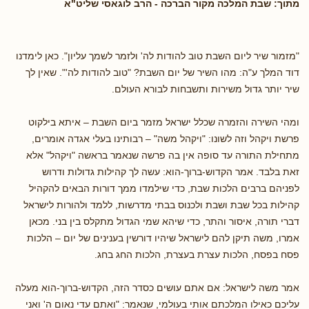
מתוך: שבת המלכה מקור הברכה - הרב לוגאסי שליט"א
"מזמור שיר ליום השבת טוב להודות לה' ולזמר לשמך עליון". כאן לימדנו
דוד המלך ע"ה: מהו השיר של יום השבת? "טוב להודות לה'". שאין לך
שיר יותר גדול משירות ותשבחות לבורא העולם.
ומהי השירה והזמרה שכלל ישראל מזמר ביום השבת – איתא בילקוט
פרשת ויקהל וזה לשונו: "ויקהל משה" – רבותינו בעלי אגדה אומרים,
מתחילת התורה עד סופה אין בה פרשה שנאמר בראשה "ויקהל" אלא
זאת בלבד. אמר הקדוש-ברוך-הוא: עשה לך קהילות גדולות ודרוש
לפניהם ברבים הלכות שבת, כדי שילמדו ממך דורות הבאים להקהיל
קהילות בכל שבת ושבת ולכנוס בבתי מדרשות, ללמד ולהורות לישראל
דברי תורה, איסור והתר, כדי שיהא שמי הגדול מתקלס בין בני. מכאן
אמרו, משה תיקן להם לישראל שיהיו דורשין בענינים של יום – הלכות
פסח בפסח, הלכות עצרת בעצרת, הלכות החג בחג.
אמר משה לישראל: אם אתם עושים כסדר הזה, הקדוש-ברוך-הוא מעלה
עליכם כאילו המלכתם אותי בעולמי, שנאמר: "ואתם עדי נאום ה' ואני