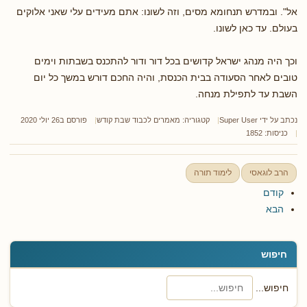
אל". ובמדרש תנחומא מסים, וזה לשונו: אתם מעידים עלי שאני אלוקים
בעולם. עד כאן לשונו.
וכך היה מנהג ישראל קדושים בכל דור ודור להתכנס בשבתות וימים
טובים לאחר הסעודה בבית הכנסת, והיה החכם דורש במשך כל יום
השבת עד לתפילת מנחה.
נכתב על ידי
Super User
קטגוריה:
מאמרים לכבוד שבת קודש
פורסם ב26 יולי 2020
כניסות: 1852
הרב לוגאסי
לימוד תורה
קודם
הבא
חיפוש
חיפוש...