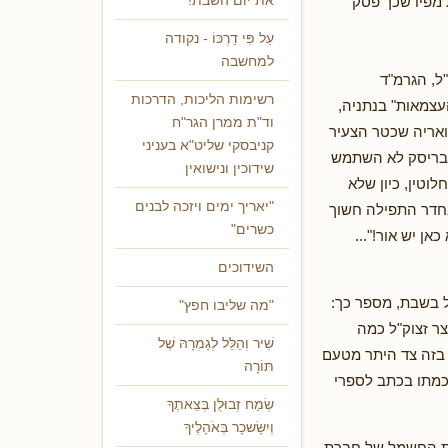
מפיו שכך פסק
את יום השבת!'
עַל פִּי דַרְכּוֹ - נקודה
למחשבה
ל, הגרמ"ד
רשימות הליכות, הדרכות
עצמאות" בנתניה,
וד"ת ממרן הגר"ח
ואריה שכטר הצעיר
קניבסקי שליט"א בעניני
דבריסק לא השתמש
שידוכין ונישואין
טין, כיון שלא
"יאריך ימים ויזכה לבנים
שבחדר התפילה חשוך
כשרים"
אן יש אור!"...
השידוכים
ל בשבת, מספר כך:
"מה שליבו חפץ"
צר זצוק"ל כמה
שִׁיר וְהַלֵּל לְגָמְרָהּ שֶׁל
 בזה צד היתר מטעם
תּוֹרָה
כמתו בכתב לספרי
שְׂמַח זְבוּלֻן בְּצֵאתֶךָ
וְיִשָּׂשכָר בְּאֹהָלֶיךָ
כות החשמל של חברת