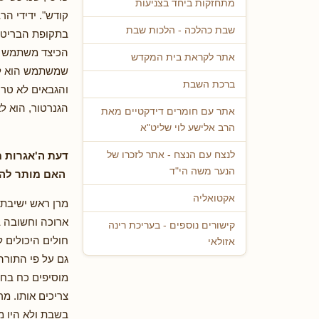
מתחזקות ביחד בצניעות
קודש". ידידי ה
שבת כהלכה - הלכות שבת
בתקופת הבריטים
הכיצד משתמש ה
אתר לקראת בית המקדש
שמשתמש הוא לא
ברכת השבת
והגבאים לא טרח
הגנרטור, הוא ל
אתר עם חומרים דידקטיים מאת
הרב אלישע לוי שליט"א
דעת ה'אגרות מ
לנצח עם הנצח - אתר לזכרו של
הנער משה הי"ד
האם מותר לה
אקטואליה
מרן ראש ישיבת 
ארוכה וחשובה 
קישורים נוספים - בעריכת רינה
חולים היכולים
אזולאי
גם על פי התורה
מוסיפים כח בחש
צריכים אותו. מ
בשבת ולא היו מ