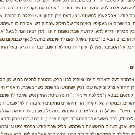
א מגע אדם וללא התערבות של יהודים. "ואמנם אנו מקדמים בברכה ובש
ת קודש, אבל לענין להשתמש בו, דעת מרן החזון איש זצללה"ה ברורה. 
תו במישרים או בעקיפין באיזה צד של חילול שבת קודש, אסורה בו השימו
ן מכיריו וידידיו למען קדושת שבת נשמת חיינו". מרן רבינו הגדול בעל "אב
 הדברים הבאים: "בענין ששאל האם להשתמש בחשמל, אף שבמקום מגו
ל על הסביבה, ואין לך עוון יותר מחילול השם, וכבר הורה זקן בעל החזון 
ים
אדמו"ר בעל ה"אמרי חיים" זצוק"ל לבני ברק, במטרה להקים בה שיכון חס
רן החזו"א זצ"ל וביקשו שבויז'ניץ ישתמשו בחשמל כשר בשבת. ה"אמרי חיים
 קוראים בבטאון "ממלכת ויז'ניץ" : "ידועה שיטת החזון איש שאסר להש
יהודים, ובמקרה של תקלה, הרי היהודים מתקנים ויש בזה חילול שבת. וה
רי חיים" – שב"ג) דר בתל אביב השתמש בחשמל בשבת, על הוראת הגה"צ 
לים ת"ו, ברם כאשר עבר להתגורר בקרית ויז'ניץ, הורה שבבני ברק ה"חזון
קיו. ואכן, בשנים הראשונות השתמשו בליל שבת קודש בפנסי נפט וגז ובמ
חשמל לבית המדרש ולבית כ"ק רבנו. גנרטור זה פעל בקולות וברעש גדול