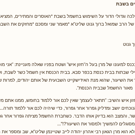
ים בשבת
כה וגדולי הדור על השימוש בחשמל בשבת *האוסרים והמתירים, המציאו
 של הרב שמואל ברוך גנוט שליט"א *מאמר שני ומסכם *מחזקים את השבת 
 גנוט
נס למעונו של מרן בעל ה"חזון איש" ושטח בפניו שאלה מעניינת: "אני מו
ילי שבתות בבית כנסת בכפר סבא. בבית הכנסת אין חשמל כשר לשבת, ו
את השיעור, שהוא מנת האידישקייט השבועית של אותם יהודים, למרות שא
ם מאור החשמל שבבית הכנסת".
זון איש והשיב: "תתאר לעצמך שאין לכם אור ללמוד בחומש, ממנו אתם 
נוכחים יושב ומדליק גפרור אחר גפרור, כדי שיהיה לכם אור ללמוד תורה..
שר, והמצב הוא בדיוק אותו הדבר. כשחברת החשמל מציתה גפרור אחר גפר
מסוגלים להמשיך ולמסור את השיעור?!”...
 הוא מרן הגאון רבי אהרון יהודה לייב שטיינמן שליט"א, שב ומספר את 