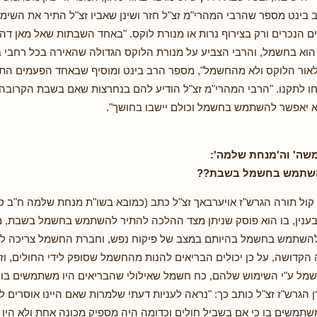
רב בינט מספר שהרבי המהרי"מ זצ"ל חזר ושינן שאביו זצ"ל התיר את השי
 הנכרים ורק בצירוף נרות או מנורת לוקס. "באחד השבתות שאל מאן דה
וא בחשמל, והרבי הצביע על מנורת הלוקס הגדולה שהאירה בכל רחבי 
ור הלוקס ולא מהחשמל", מספר הרב בינט ומוסיף שבאחד הפעמים הת
ו לתקנו. "הרבי המהרי"מ זצ"ל הודיע להם בנחרצות שאם בשבת הקרובה 
א יאפשר להשתמש בחשמל וכולם יישבו בחושך".
שה' וה'מנחת שלמה':
שתמש בחשמל בשבת??
קול תורה הגרש"ז אויערבאך זצ"ל כתב (כמובא בשו"ת מנחת שלמה ח"ב סי
בענין, בו הוא פוסק שניתן מצד ההלכה להתיר להשתמש בחשמל בשבת, מ
 להשתמש בחשמל בהיותם במצב של פיקוח נפש, וחברת החשמל צריכה ל
 הקדושה, על כן יכולים הבריאים להנות מהחשמל שסופק לידי החולים, ו
מל ע"י השימוש שלהם, כח חשמל שאילולי שהבריאים היו משתמשים בו, 
רן הגרש"ז זצ"ל כותב כך: "נראה לעניות דעתי שלמרות שאם היינו אוסרים
שתמשים בו כי אם בשביל חולים וכדומה היה מספיק מכונה אחת ולא היו 