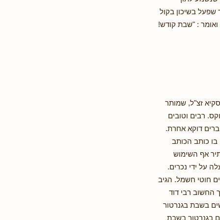
 שפעל בשיכון בקול
ואומר : "שבת קודש!
שנה, מרן המהרי"ץ דושינסקיא זצ"ל, שמותר
ס. רבים וטובים
ברים דוקא אחרת.
 בו כותב הכותב
תיר אף השימוש
 על ידי נכרים.
ם חוטי חשמל. הגיב
 החשוב רבי דוד
שים בשבת בגנרטור
ים בגנרטור בשבת