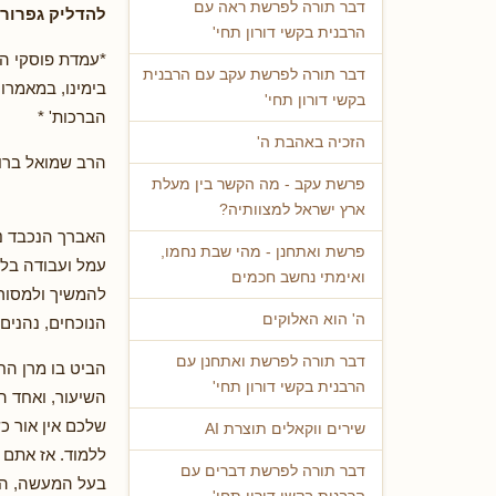
דבר תורה לפרשת ראה עם
להדליק גפרור
הרבנית בקשי דורון תחי'
*עמדת פוסקי הל
דבר תורה לפרשת עקב עם הרבנית
בימינו, במאמרו
בקשי דורון תחי'
הברכות' *
הזכיה באהבת ה'
הרב שמואל ברוך
פרשת עקב - מה הקשר בין מעלת
ארץ ישראל למצוותיה?
האברך הנכבד נכ
פרשת ואתחנן - מהי שבת נחמו,
עמל ועבודה בל
ואימתי נחשב חכמים
להמשיך ולמסור 
ה' הוא האלוקים
הנוכחים, נהני
דבר תורה לפרשת ואתחנן עם
הביט בו מרן הח
הרבנית בקשי דורון תחי'
השיעור, ואחד ה
שלכם אין אור כ
שירים ווקאלים תוצרת AI
ללמוד. אז אתם 
דבר תורה לפרשת דברים עם
בעל המעשה, הלא