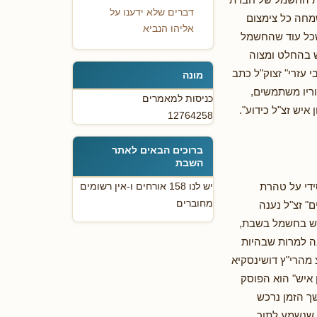
דברים שלא ידענו על
מחה כל צימצום
אליהו הנביא
שכל עוד שהחשמל
ש בהחלט ומצוה
י עזרי" זצוק"ל כתב
מונה
ריו משתמשים,
כניסות למאמרים
איש זצ"ל כידוע".
12764258
ברוכים הבאים לאתר
השבת
ידי על טהרת
יש לנו 158 אורחים ו-אין רשומים
מחוברים
" זצ"ל נענה
תמש בחשמל בשבת,
נה למרות שבהיות
מהרי"ץ דושינסקיא
 איש" הוא הפוסק
שך הזמן נרכש
, שנשמע לתוך