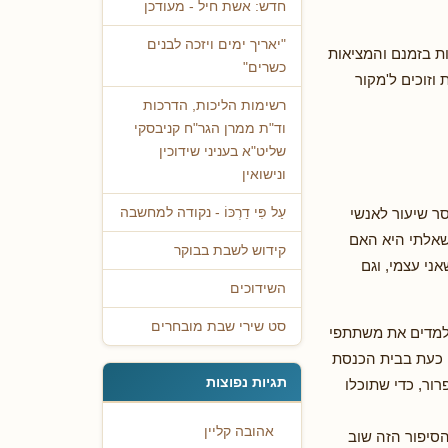
חדש: אשת חיל - מעודכן
"יאריך ימים ויזכה לבנים
ת בזמנם והמציאות
כשרים"
וזוכים ל'מקור
רשימות הליכות, הדרכות
וד"ת ממרן הגר"ח קניבסקי
שליט"א בעניני שידוכין
ונישואין
סר שיעור לאנשי
עַל פִּי דַרְכּוֹ - נקודה למחשבה
שאלתי היא האם
קידוש לשבת בבוקר
ני עצמי, וגם
השידוכים
סט שירי שבת מובחרים
מלמדים את משתתפי
. כעת בבית הכנסת
תגיות נפוצות
ור, כדי שתוכלו
אהובה קליין
הסיפור הזה שוב