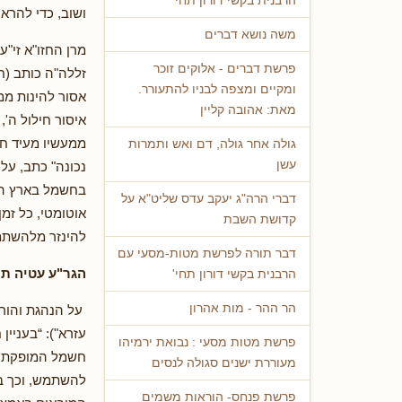
הרבנית בקשי דורון תחי'
ושוב, כדי להראו
משה נושא דברים
מרן החזו"א זי
פרשת דברים - אלוקים זוכר
זללה"ה כותב (ח
ומקיים ומצפה לבניו להתעורר.
אסור להינות ממ
מאת: אהובה קליין
איסור חילול ה',
ממעשיו מעיד ח"
גולה אחר גולה, דם ואש ותמרות
עשן
נכונה" כתב, על
בחשמל בארץ הק
דברי הרה"ג יעקב עדס שליט"א על
אוטומטי, כל זמ
קדושת השבת
להינזר מלהשתמ
דבר תורה לפרשת מטות-מסעי עם
הגר"ע עטיה ת
הרבנית בקשי דורון תחי'
הר ההר - מות אהרון
על הנהגת והורא
עזרא"): “בעניי
פרשת מטות מסעי : נבואת ירמיהו
חשמל המופקת ע"
מעוררת ישנים סגולה לנסים
להשתמש, וכך בב
פרשת פנחס- הוראות משמים