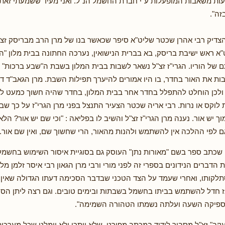
ות משאבות המופעלות ע"י חברת החשמל הנ"ל. ואני מעיד ששמעתי זאת 
זה".
צדיק רבי אהרן שכטר שליט"א סיפר שכאשר בנו של מרן הרב מבריסק זצ"
ט"א ראש ישיבת בריסק, בא בברית הנישואין, נערכה החתונה בבית מלון "ה
של הוריו. הגרי"ז זצ"ל נשאר לשבות בבית המלון בשבת ה"שבע ברכות" 
ת את האור בחדר, בו היו אמורים להיערך תפילות השבת. מרן הגאב"ד 
כן הוחלט להתפלל בחדר אחר בבית המלון, בחדר שהיה חשוך כמעט לחלו
ת לוקס או נרות. רבי אריה שכטר הצעיר התנצל בפני מרן הגרי"ז על כך 
ך יש אור. נענה מרן הגרי"ז זצ"ל והשיב לו בפליאה : "וכי שם יש אור? הלא כ
ם לפי ההלכה אין להשתמש ולהנות מהאור, הרי שחשוך שם, ואין שם אור.
 שכתב ספר בשם "מאורות נתן" העוסק גם בסוגיית איסור השימוש בחשמ
ת הדברים הנידונים בספרי זה לפני מורי ורבי מרן הגאון רבי איסר זלמן מל
לקותו, ואחרי שעמד על הצד הטכני שבדבר הסכימה דעתו הגדולה שאין
ז חדל להשתמש בביתו בחשמל בשבתות ובימים טובים. וגם רצה ליתן הס
ספיקה השעה ועלתה נשמתו הטהורה השמימה".
עקב" זצ"ל מסביר לידיד במכתב מפורט, שלא ייתכן ולא יימלט שכל מער