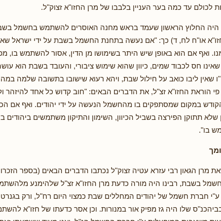
ת לכולם עד כמה בער העניין בלבבו של מרן החזו"א זצוק"ל.
"ע היה החלוץ הראשון שעמד בראש מחנה האוסרים להשתמש בחשמל בשבת
זו"א או"ח לח, ד) כך: "אם נעשה בתחנת החשמל בשבת על ידי ישראל שאי
נו. ואף אם הוא באופן שיש היתר בשימושו מן הדין, אסור להשתמש בו, מפ
 שאינו חס לכבוד שמים, כיוון שהוא שימוש ציבורי, והעובד בשבת הוא עוש
ו שאין ליבו כואב על חילול שבת, ויהא רעוא שישובו בתשובה שלמה במה
 פי הוראת החזו"א זצ"ל, את הדברים הבאים: "חוב קדוש כל אחד להיזהר 
ודש במקום שמסתפקים בו מהחשמל הנעשה על ידי יהודים. ואף אם הכל
ן שלא תתוקן הפירצה בשביל הכיוון, השימון והתיקון משתמשים ביהודים ב
ש בו".
ומך
ת מרן הגאון רבי עזרא עטיה זצוק"ל נכתבו הדברים הבאים (בספר הזכרון 
ן חשמל בשבת, רבינו היה מורה כדעת מרן החזו"א זצ"ל שלהימנע מלהש
י חברת חשמל של יהודים המחללים שבת כמצוי היום רח"ל, ורק בגנרטור
יהכנ"ס שלו היה גז מפיק אור במנורות. וכן אסר כדעתו של חזו"א להש