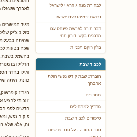
המובאים באמצע
לבחירת מנהיג הראוי לישראל
לאברך ששאלו ב
נבואת ירמיהו לעם ישראל
מגיד המישרים ה
דבר תורה לפרשת פינחס עם
סולוביצ'יק שלי
הרבנית בקשי דורון תחי'
שהיתה בבעלותם 
בלק רוקם תכניות
שכח בטעות לכבו
בחשמל בשבת, ול
הדליקו בו מנור
לכבוד שבת
ואילו בחדר הסמו
חוברת: שבת קודש נפשי חולת
כוונתו היתה שא
אהבתך
הגר"נ קופרשוק,
מתכונים
"וזכיתי להציע א
מדריך למתחילים
חדשים לפני הסת
פיקוח נפש, ומא
סיפורים לכבוד שבת
זה, אלא שלא ה
ספר התודה - על סדר פרשיות
מרן "הקהילות י
התורה