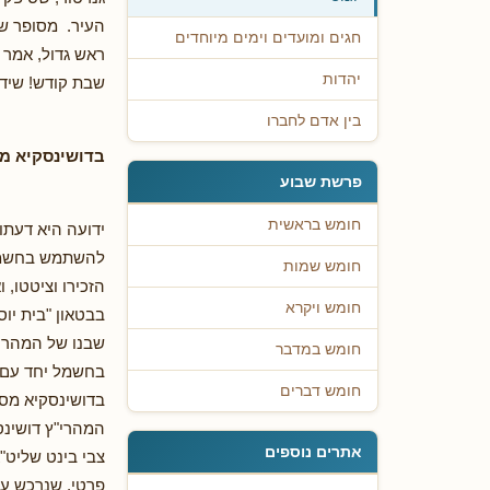
העיר. מסופר שפ
חגים ומועדים וימים מיוחדים
ראש גדול, אמר 
יהדות
שבת קודש! שידע
בין אדם לחברו
בדושינסקיא מ
פרשת שבוע
חומש בראשית
להשתמש בחשמל ב
חומש שמות
הזכירו וציטטו,
חומש ויקרא
בבטאון "בית יו
שבנו של המהרי"
חומש במדבר
בחשמל יחד עם 
חומש דברים
בדושינסקיא מספ
המהרי"ץ דושינס
אתרים נוספים
צבי בינט שליט"
פרטי, שנרכש ע"