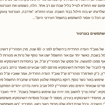
עם יצא החזו"א לטייל בליל שבת עם רב אחד. הלה, כשומעו את הגנרטור
שלדעתו יש בזה חילול כבוד השבת. ענהו החזו"א: "אדרבה, הגנרטור צועק 
ו הכל כי אסור להשתמש בחשמל העירוני היום"...
שתמשים בגנרטור
ידועה היא דעתו של גאב"ד העדה החרדית בירושלים לפני כ- 60 
שבת, כאשר יחד עם אור החשמל ישנו אור נוסף של נרות או מנורות לוק
 ואף סמכו למעשה, על פסקו של המהרי"ץ זצ"ל, אך בחסידות דושינסקיא סו
סף להבה" של חסידות דושינסקיא פורסם לפני שבועיים מאמר נרחב בענין,
ץ, כ"ק האדמו"ר מוהרי"מ זצ"ל גאב"ד העדה החרדית, אמר שאביו זצ"ל ה
שימוש באור כשר נוסף, דוקא בתקופת שלטון המנדט שחברת החשמל פעלה
רים שבאחד הימים נסע המהרי"ץ לתל אביב וראה בדרכו יהודים המתקני
קיא: "עתה צריך לחשוב מה יהיה עם שימוש בחשמל בשבת". ידידי האברך
א, מחסידי דושינסקיא בעירנו, מספר לי שבכל מוסדות דושינסקיא משתמ
י הישיבה, ובכל שבת דולק שלט מרצד באור ניאון, המכריז: "כאן משתמש