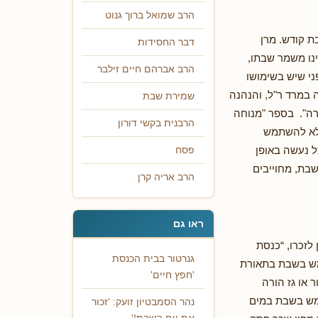
הרב שמואל ברוך גנוט
 קודש. מרן
דבר החסידות
נו משמר שבתו,
הרב אברהם חיים זילבר
ני שיש בשימושו
ה במרד ר"ל, והנהנה
שמירת שבת
רה". בספר "מנוחה
הרבנית בקשי דורון
ולא להשתמש
 נעשה באופן
פסח
שבת, מחוייבים
הרב אריה קרן
ראו גם
לזכרו, “כנסת
גנרטור בבית הכנסת
תמש בשבת בתאורת
'חפץ חיים'
 או גז הורה
תמש בשבת במים
נהר הסמבטיון זועק: 'זכור