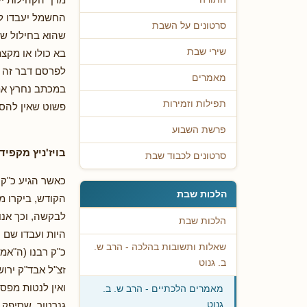
החשמל יעבדו לל
סרטונים על השבת
שהוא בחילול שב
שירי שבת
בא כולו או מקצ
לפרסם דבר זה בי
מאמרים
במכתב נחרץ את
תפילות וזמירות
פשוט שאין להסתכ
פרשת השבוע
בויז'ניץ מקפיד
סרטונים לכבוד שבת
כאשר הגיע כ"ק 
הלכות שבת
הקודש, ביקרו מ
לבקשה, וכך אנו
הלכות שבת
היות ועבדו שם 
שאלות ותשובות בהלכה - הרב ש.
כ"ק רבנו (ה"אמ
ב. גנוט
זצ"ל אבד"ק ירוש
ואין לנטות מפס
מאמרים הלכתיים - הרב ש. ב.
גנרטור, שסיפק 
גנוט