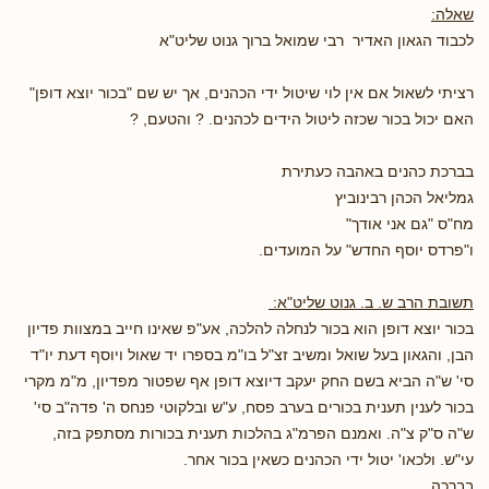
שאלה:
לכבוד הגאון האדיר רבי שמואל ברוך גנוט שליט"א
רציתי לשאול אם אין לוי שיטול ידי הכהנים, אך יש שם "בכור יוצא דופן"
האם יכול בכור שכזה ליטול הידים לכהנים. ? והטעם, ?
בברכת כהנים באהבה כעתירת
גמליאל הכהן רבינוביץ
מח"ס "גם אני אודך"
ו"פרדס יוסף החדש" על המועדים.
תשובת הרב ש. ב. גנוט שליט"א:
בכור יוצא דופן הוא בכור לנחלה להלכה, אע"פ שאינו חייב במצוות פדיון
הבן, והגאון בעל שואל ומשיב זצ"ל בו"מ בספרו יד שאול ויוסף דעת יו"ד
סי' ש"ה הביא בשם החק יעקב דיוצא דופן אף שפטור מפדיון, מ"מ מקרי
בכור לענין תענית בכורים בערב פסח, ע"ש ובלקוטי פנחס ה' פדה"ב סי'
ש"ה ס"ק צ"ה. ואמנם הפרמ"ג בהלכות תענית בכורות מסתפק בזה,
עי"ש. ולכאו' יטול ידי הכהנים כשאין בכור אחר.
בברכה