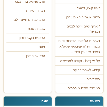
הרב שמואל ברוך גנוט
אגוז קשיו, למשל
דבר החסידות
חדש: אשת חיל - מעודכן
הרב אברהם חיים זילבר
"יאריך ימים ויזכה לבנים
שמירת שבת
כשרים"
הרבנית בקשי דורון
רשימות הליכות, הדרכות וד"ת
ממרן הגר"ח קניבסקי שליט"א
פסח
בעניני שידוכין ונישואין
הרב אריה קרן
עַל פִּי דַרְכּוֹ - נקודה למחשבה
קידוש לשבת בבוקר
השידוכים
סט שירי שבת מובחרים
ראו גם
מונה