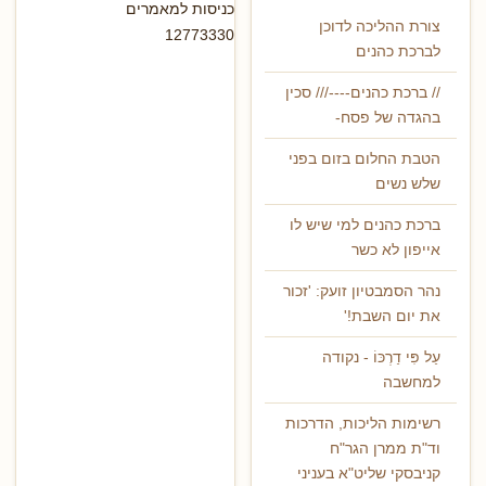
כניסות למאמרים
צורת ההליכה לדוכן
12773330
לברכת כהנים
// ברכת כהנים----/// סכין
בהגדה של פסח-
הטבת החלום בזום בפני
שלש נשים
ברכת כהנים למי שיש לו
אייפון לא כשר
נהר הסמבטיון זועק: 'זכור
את יום השבת!'
עַל פִּי דַרְכּוֹ - נקודה
למחשבה
רשימות הליכות, הדרכות
וד"ת ממרן הגר"ח
קניבסקי שליט"א בעניני