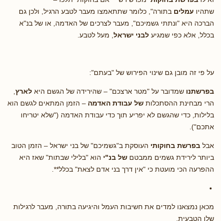
שתהיו
עמלים
בתורה", כלומר שתתאמצו מעבר לטבע הרגיל, ולכן גם
הברכה היא "ונתתי גשמיכם", מעבר לצרכים של האדמה, או של בנ"א
בכלל, אלא כפי שמגיע
לבני ישראל
, מעל לטבע.
על פי זה מובן גם שינוי הפירוש של "בעתם":
בפרשתנו
שמדובר על "מטר ארצכם" – שהירידה של הגשם היא
לארץ
,
הרי מבחינת ההסתכלות
של עבודת האדמה
– הזמן המתאים לגשם הוא
בלילות, כדי שהגשם לא יפריע תוך כדי עבודת האדמה ("שלא יטריחו
אתכם").
אבל
בפרשת בחוקותי
העוסקת ב"גשמיכם" של בני ישראל – הזמן הטוב
ביותר לירידת גשמים ממבטם
של בנ"י
הוא "בלילי שבתות" שאז היא
ההפרעה הכי מועטת כי "אין דרך בני אדם לצאת" בכלל**.
מכאן נמצאנו למדים את חשיבות העמל והיגיעה בתורה, מעבר לרגילות
שלו הטבעית.