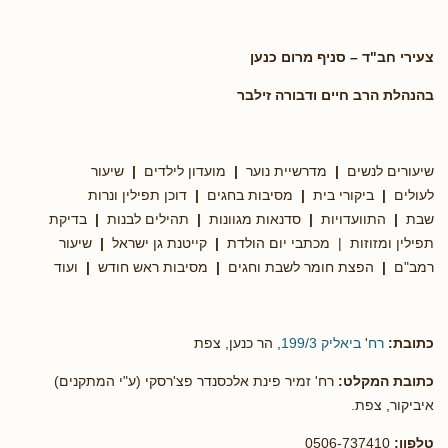
צעירי חב"ד – סניף מרום כנען
בהנהלת הרב חיים ודבורה זילבר
שיעורים לנשים
|
מדרשיית נוער
|
מועדון לילדים
|
שיעור
לעולים
|
ביקורי בית
|
מסיבות בחגים
|
דוכן תפילין ונרות
שבת
|
התוועדויות
|
סדנאות מגוונות
|
תהילים לבנות
|
בדיקת
תפילין ומזוזות | מכתבי יום הולדת
|
קייטנת גן ישראל
|
שיעור
רמב"ם
|
הפצת חומר לשבת וחגים
|
מסיבות ראש חודש
|
ועוד
כתובת:
רח
'
ביאליק 199/3
, הר כנען, צפת
כתובת המקלט:
רח' זמיר פינת אלכסנדר פצ'רסקי (ע"י המתקנים)
איביקור, צפת.
טלפון:
0506-737410