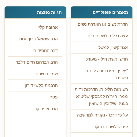
מאמרים פופולריים
תגיות נפוצות
הדרת נשים או האדרת נשים
אהובה קליין
עצה כללית לשלום בית
הרב שמואל ברוך גנוט
אגוז קשיו, למשל
דבר החסידות
חדש: אשת חיל - מעודכן
הרב אברהם חיים זילבר
"יאריך ימים ויזכה לבנים
שמירת שבת
כשרים"
הרבנית בקשי דורון
רשימות הליכות, הדרכות וד"ת
ממרן הגר"ח קניבסקי שליט"א
פסח
בעניני שידוכין ונישואין
הרב אריה קרן
עַל פִּי דַרְכּוֹ - נקודה למחשבה
קידוש לשבת בבוקר