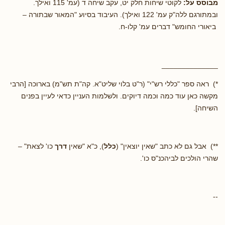
מבוסס על:
לקוטי שיחות חלק יט, עקב שיחה ד (עמ' 115 ואילך.
ובמתורגם ללה"ק עמ' 122 ואילך). העיבוד בסיוע "המאור שבתורה –
ביאורי החומש" דברים עמ' קלו-ח.
______________
*) ראה ספר "כללי רש"י" (ר"ט בלוי שליט"א. קה"ת תש"מ) בארוכה [הרבי
מקשה כאן עוד כמה וכמה דיוקים. ולשלמות העניין כדאי לעיין בפנים
השיחה].
**) אבל גם לא כתב "שאין יוצאין" (
כלל
), כ"א "שאין
דרך
כו' לצאת" –
שהרי הולכים לביהכנ"ס כו'.
--