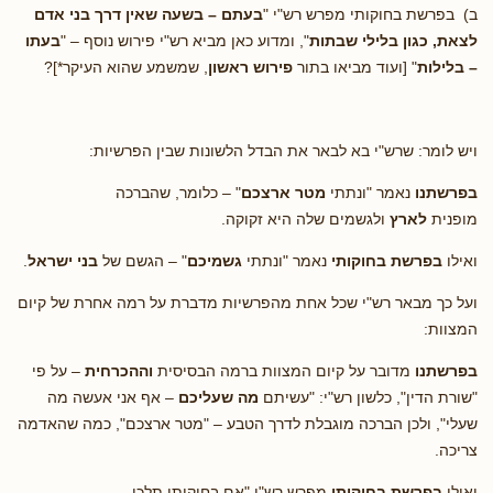
ב) בפרשת בחוקותי מפרש רש"י "
בעתם – בשעה שאין דרך בני אדם
לצאת, כגון בלילי שבתות
", ומדוע כאן מביא רש"י פירוש נוסף – "
בעתו
– בלילות
" [ועוד מביאו בתור
פירוש ראשון
, שמשמע שהוא העיקר*]?
ויש לומר: שרש"י בא לבאר את הבדל הלשונות שבין הפרשיות:
בפרשתנו
נאמר "ונתתי
מטר ארצכם
" – כלומר, שהברכה
מופנית
לארץ
ולגשמים שלה היא זקוקה.
ואילו
בפרשת בחוקותי
נאמר "ונתתי
גשמיכם
" – הגשם של
בני ישראל
.
ועל כך מבאר רש"י שכל אחת מהפרשיות מדברת על רמה אחרת של קיום
המצוות:
בפרשתנו
מדובר על קיום המצוות ברמה הבסיסית
וההכרחית
– על פי
"שורת הדין", כלשון רש"י: "עשיתם
מה שעליכם
– אף אני אעשה מה
שעלי", ולכן הברכה מוגבלת לדרך הטבע – "מטר ארצכם", כמה שהאדמה
צריכה.
ואילו
בפרשת בחוקותי
מפרש רש"י "אם בחוקותי תלכו –