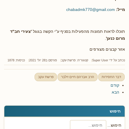
מייל:
chabadmk770@gmail.com
תוכלו לראות תמונות מהפעילות בסניף ע"י הקשה בגוגל
'צעירי חב"ד
מרום כנען'
.
אזור קבצים מצורפים
נכתב על ידי
Super User
קטגוריה:
פרשת עקב
פורסם ב28 יולי 2021
כניסות: 1878
דבר החסידות
הרב אברהם חיים זילבר
פרשת עקב
קודם
הבא
חיפוש
חיפוש...