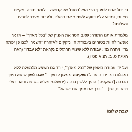
כי יכול אדם לטעון: הרי הוא 'דמות' של קדושה – לומד תורה ומקיים
מצוות, ומדוע עליו דווקא
לשבור
את הרגליו, ולעבוד מעבר לטבעו
ורגילותו?
מלמדת אותנו התורה: שאם חסר את העניין של "בכל מאדך" – אז אי
אפשר להיות בטוחים בעבודת ה' ונזקקים לאזהרה "השמרו לכם פן יפתה
גו'", ויתרה מזו: עבודה ללא שינויי ההרגלים נקראת "
לא
עבדו" (ראה
חגיגה ט, ב. תניא פט"ו).
ועל ידי עבודה באופן של "בכל מאדך", יורד גם השפע מלמעלה ללא
הגבלות ומדידות, עד ל"
השקיפה
ממעון קדשך..." שגם לשון שהוא היפך
הברכה ['השקפה'] הופך ללשון ברכה (ירושלמי מע"ש בסופה וראה רש"י
וירא יח, טז) – "וברך את עמך את ישראל".
שבת שלום!