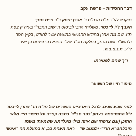
דבר החסידות – פרשת עקב
מוקדש לע"נ מו"ח הרה"ת ר'
אהרן יצחק
ב"ר
חיים חנוך
העניך
ז"ל
לייכטר
, משלוחי הרבי לביסוס היישוב החבד"י בעיה"ק צפת
ת"ו. שם מת אהרן בחודש החמישי בתשעה עשר לחודש, בקיץ המר
ה'תשנ"ד ושם נטמן, בחלקת חב"ד שע"י התנא רבי פינחס בן יאיר
זי"ע.
ת.נ.צ.ב.ה.
–
ז"ך שנים לפטירתו
–
סיפור חייו של השווער
לפני שבע שנים, לרגל היארצייט העשרים של מו"ח הר' אהרן לייכטר
ז"ל התפרסמה בעתון 'כפר חב"ד' כתבה קצרה על סיפור חייו מלאי
התוכן (וגם צרפתי שם איזה מילי מעלייתא ששמעתי משמו
מיבלחט"א הרי"י זלמנוב שי' – ראה תענית כב, א במעלת הני "אינשי
בדוחי").