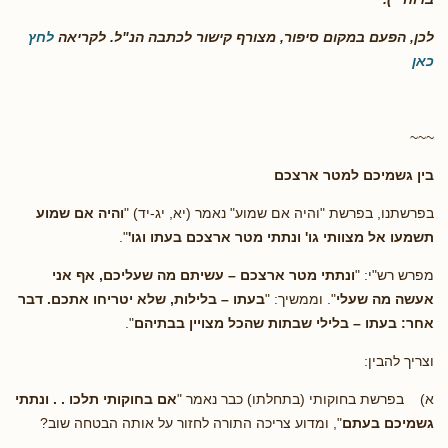
לכן, הפעם במקום סיפור, מצורף קישור לכתבה הנ"ל. לקריאה
לחץ
כאן
~~~
בין גשמיכם למטר ארצכם
בפרשתנו, בפרשת "והיה אם שמוע" נאמר (יא, יג-יד) "
והיה אם שמוע
תשמעו אל מצוותי גו' ונתתי מטר ארצכם בעתו וגו'
".
מפרש רש"י: "
ונתתי מטר ארצכם – עשיתם מה שעליכם, אף אני
אעשה מה שעלי
". וממשיך: "
בעתו – בלילות, שלא יטריחו אתכם. דבר
אחר: בעתו – בלילי שבתות שהכל מצויין בבתיהם
".
וצריך להבין:
א) בפרשת בחוקותי (בתחלתו) כבר נאמר "
אם בחוקותי תלכו . . ונתתי
גשמיכם בעתם
", ומדוע צריכה התורה לחזור על אותה הבטחה שוב?