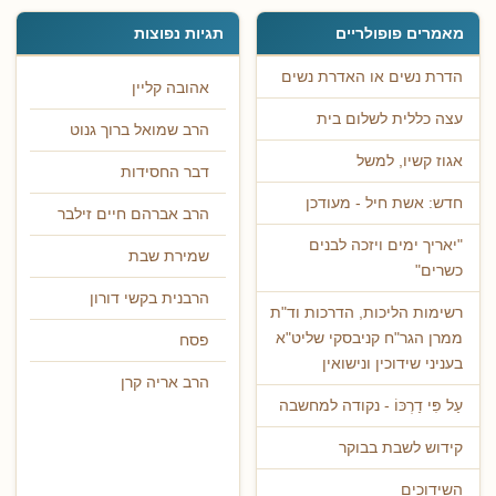
מאמרים פופולריים
תגיות נפוצות
הדרת נשים או האדרת נשים
אהובה קליין
עצה כללית לשלום בית
הרב שמואל ברוך גנוט
אגוז קשיו, למשל
דבר החסידות
חדש: אשת חיל - מעודכן
הרב אברהם חיים זילבר
"יאריך ימים ויזכה לבנים
שמירת שבת
כשרים"
הרבנית בקשי דורון
רשימות הליכות, הדרכות וד"ת
ממרן הגר"ח קניבסקי שליט"א
פסח
בעניני שידוכין ונישואין
הרב אריה קרן
עַל פִּי דַרְכּוֹ - נקודה למחשבה
קידוש לשבת בבוקר
השידוכים