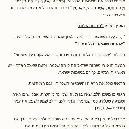
עוד יש לברר את משמעות הברכה:" וְשָׁמַר ה' אֱלֹקיךָ לְךָ, אֶת-הַבְּרִית
וְאֶת-הַחֶסֶד, אֲשֶׁר נִשְׁבַּע, לַאֲבֹתֶיךָ" השכר: אהבת ה' את עמו- שכר רוחני
ולא שכר גשמי..
מוסיף ואומר
:"נתיבות שלום"
"וְהָיָה עֵקֶב תִּשְׁמְעוּן..."- "והיה"- לשון שמחה וראשי תיבות של "והיה"-
"ישמחו השמים ותגל הארץ"
המילה: "עקב" מורה על הדורות האחרונים –- של עקבתא דמשיחא"
הטעם הוא: כי נשמות ישראל הם קומה שלמה, וכשם שאצל האדם - יש
ראש גוף ורגליים, כך גם בנשמות ישראל.
הראש
כולל את הראיה והשמיעה השכלית - וגם המוחשית.
הגוף
בו משכן הלב, שאין בו ראיה ושמיעה מוחשית, אבל יש בו ראיה
ושמיעה שכלית, כמו שנאמר: "וְנָתַתָּ לְעַבְדְּךָ לֵב שֹׁמֵעַ לִשְׁפֹּט אֶת עַמְּךָ.."
[מלכים –א, ג', ט']
אך ברגליים אין ראיה ואין שמיעה - לא מוחשית ולא שכלית. כך גם
בנשמות של הדורות - לפי שהדורות הקדומים היו נשמותיהם