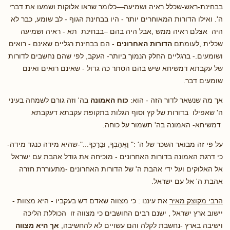
בבחינת-ראש-שכלל ראיה ושמיעה—כלומר שראו אלוקות ושמעו את דברי
ה'. ואילו הדורות המאוחרים יותר - היו בבחינת הגוף - לב שומע, כבר לא
היה אצלם ראיה ממש ,אבל היה בהם –בבחינת תא - ראיה ושמיעה
שכלית ,לעומתם
הדורות האחרונים
- הם בבחינת רגליים שאינם - רואים
ושומעים.- ברגליים החלק הנמוך ביותר- העקב, לפי שהם נחשבים לדורות
של עקבתא דמשיחא שיש בהם הסתר כה גדול - שאינם רואים ואינם
שומעים דבר.
אך מה שנשאר לדור הזה - הוא:
כוח האמונה
בה' וזה גורם לשמחה בעיני
ה' שאפילו בדורות של קץ וסוף הגלות בתקופת עקבתא דעקבתא
דמשיחא- האמונה בה' תשמור על כוחה.
על פי זה מבואר השכר של ה' :" וַאֲהֵבְךָ, וּבֵרַכְךָ..."-שהיא מידה כנגד מידה-
כי דרגת האמונה בדורות האחרונים - מוכיחה את גודל אהבת עם ישראל
אל האלוקים ועל ידי אהבת ה' של הדורות האחרונים -מתעוררת חזרה
אהבת ה' אל עם ישראל.
הרבי מקוצק מאיר
את עיננו : כי מצווה שאדם דש בעקביו - היא מצוות -
יישוב ארץ ישראל , ישנם רבים החושבים כי מצווה זו הכוללת הליכה
וישיבה בארץ -נחשבת לקלה והם עשויים לא להחשיבה,
אך היא מצווה