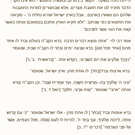
הייתה כולה משקה". הקשר בין סדום ומעשיה והעונש - הוא אינו מקרי,
הדבר מזכיר לנו את תועבת מצרים, אלא שבמצרים למרות התועבות
שלהם הם נשארו בארצם , אבל בארץ ישראל שהיא נחלת ה' – מקיאה
את החוטאים כפי שכתוב :"ולא תקיא הארץ אתכם בטמאכם אותה כאשר
קאה את הגוי אשר לפניכם"
אמר רבי לוי: "אתה מוצא דברים הרבה ברא הקב"ה בעולם וברר לו אחד
מהם [אחד מכל סוג]: ברא שבעה ימים ובחר לו הקב"ה שבת, שנאמר:
"וַיְבָרֶךְ אֱלֹקים אֶת-יוֹם הַשְּׁבִיעִי, וַיְקַדֵּשׁ אֹתוֹ.." [בראשית ב',ג']
ברא ארצות וברר[בחר] לו אחת מהן: ארץ ישראל, שנאמר:
"עֵינֵי ה' אֱלֹקיךָ בָּהּ--מֵרֵשִׁית הַשָּׁנָה, וְעַד אַחֲרִית שָׁנָה". וכן הקב"ה קורא
אותה "ארצי" שנאמר: "וְאֶת-אַרְצִי, חִלֵּקוּ" [יואל ד, ב']
ברא אומות וברר [ובחר ] לו אחת מהן - אלו ישראל שנאמר: "כִּי עַם קָדוֹשׁ
אַתָּה, לַיהוָה אֱלֹקיךָ; וּבְךָ בָּחַר ה', לִהְיוֹת לוֹ לְעַם סְגֻלָּה, מִכֹּל הָעַמִּים, אֲשֶׁר
עַל-פְּנֵי הָאֲדָמָה" [דברים י"ד, ב]