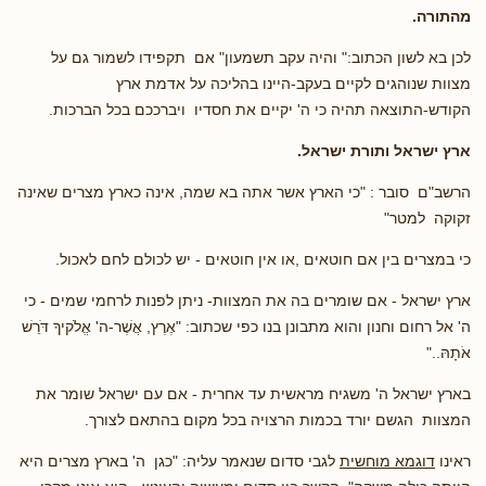
מהתורה.
לכן בא לשון הכתוב:" והיה עקב תשמעון" אם תקפידו לשמור גם על
מצוות שנוהגים לקיים בעקב-היינו בהליכה על אדמת ארץ
הקודש-התוצאה תהיה כי ה' יקיים את חסדיו ויברככם בכל הברכות.
ארץ ישראל ותורת ישראל.
הרשב"ם סובר : "כי הארץ אשר אתה בא שמה, אינה כארץ מצרים שאינה
זקוקה למטר"
כי במצרים בין אם חוטאים ,או אין חוטאים - יש לכולם לחם לאכול.
ארץ ישראל - אם שומרים בה את המצוות- ניתן לפנות לרחמי שמים - כי
ה' אל רחום וחנון והוא מתבונן בנו כפי שכתוב: "אֶרֶץ, אֲשֶׁר-ה' אֱלֹקיךָ דֹּרֵשׁ
אֹתָהּ.."
בארץ ישראל ה' משגיח מראשית עד אחרית - אם עם ישראל שומר את
המצוות הגשם יורד בכמות הרצויה בכל מקום בהתאם לצורך.
ראינו
דוגמא מוחשית
לגבי סדום שנאמר עליה: "כגן ה' בארץ מצרים היא