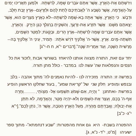
וִירִשְׁתֶּם אֶת-הָאָרֶץ, אֲשֶׁר אַתֶּם עֹבְרִים שָׁמָּה, לְרִשְׁתָּהּ. וּלְמַעַן תַּאֲרִיכוּ יָמִים
עַל-הָאֲדָמָה, אֲשֶׁר נִשְׁבַּע ה' לַאֲבֹתֵיכֶם לָתֵת לָהֶם וּלְזַרְעָם--אֶרֶץ זָבַת חָלָב,
וּדְבָשׁ. כִּי הָאָרֶץ, אֲשֶׁר אַתָּה בָא-שָׁמָּה לְרִשְׁתָּהּ--לֹא כְאֶרֶץ מִצְרַיִם הִוא, אֲשֶׁר
יְצָאתֶם מִשָּׁם: אֲשֶׁר תִּזְרַע אֶת-זַרְעֲךָ, וְהִשְׁקִיתָ בְרַגְלְךָ כְּגַן הַיָּרָק. וְהָאָרֶץ,
אֲשֶׁר אַתֶּם עֹבְרִים שָׁמָּה לְרִשְׁתָּהּ--אֶרֶץ הָרִים, וּבְקָעֹת; לִמְטַר הַשָּׁמַיִם,
תִּשְׁתֶּה-מָּיִם. אֶרֶץ, אֲשֶׁר-ה' אֱלֹקיךָ דֹּרֵשׁ אֹתָהּ: תָּמִיד, עֵינֵי ה' אֱלֹקיךָ בָּהּ--
מֵרֵשִׁית הַשָּׁנָה, וְעַד אַחֲרִית שָׁנָה".[דברים י"א, ח ח-י"ג]
יחד עם זאת, התורה מצווה אותנו להיאחז בשורשי אבות ,לזכור את כל
הנסים והנפלאות שה' עשה לנו במדבר - כולל מתן תורה.
בפרשה זו: התורה מזכירה לנו - להיות נאמנים לה' מתוך אהבה - בלב
ובנפש ומופיע חלק שני של "קריאת שמע" , בעוד שחלקו הראשון הופיע
בפרשת -ואתחנן: " וְהָיָה, אִם-שָׁמֹעַ תִּשְׁמְעוּ אֶל- מִצְוֺתַי, .........וְחָרָה
אַף-ה' בָּכֶם, וְעָצַר אֶת-הַשָּׁמַיִם וְלֹא-יִהְיֶה מָטָר, וְהָאֲדָמָה, לֹא תִתֵּן
אֶת-יְבוּלָהּ; וַאֲבַדְתֶּם מְהֵרָה, מֵעַל הָאָרֶץ הַטֹּבָה, אֲשֶׁר ה', נֹתֵן לָכֶם".[י"א
י"ג- כ"ב]
ההפטרה בשבת- היא גם אחת מהפטרות: "שבע דנחמתא"- מתוך ספר
ישעיהו [מ"ט, י"ד- נ"א, ג].