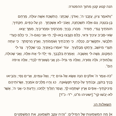
הנה קטע קטן מתוך ההפטרה:
"וַתֹּאמֶר צִיּוֹן, עֲזָבַנִי ה'; וַאדֹנָי, שְׁכֵחָנִי. הֲתִשְׁכַּח אִשָּׁה עוּלָהּ, מֵרַחֵם
בֶּן-בִּטְנָהּ; גַּם-אֵלֶּה תִשְׁכַּחְנָה, וְאָנֹכִי לֹא אֶשְׁכָּחֵךְ. הֵן עַל-כַּפַּיִם, חַקֹּתִיךְ;
חוֹמֹתַיִךְ נֶגְדִּי, תָּמִיד. מִהֲרוּ, בָּנָיִךְ; מְהָרְסַיִךְ וּמַחֲרִיבַיִךְ, מִמֵּךְ יֵצֵאוּ.
שְׂאִי-סָבִיב עֵינַיִךְ וּרְאִי, כֻּלָּם נִקְבְּצוּ בָאוּ-לָךְ; חַי-אָנִי נְאֻם-ה', כִּי כֻלָּם כָּעֲדִי
תִלְבָּשִׁי, וּתְקַשְּׁרִים, כַּכַּלָּה. כִּי חָרְבֹתַיִךְ וְשֹׁמְמֹתַיִךְ, וְאֶרֶץ הֲרִסֻתֵךְ: כִּי עַתָּה
תֵּצְרִי מִיּוֹשֵׁב, וְרָחֲקוּ מְבַלְּעָיִךְ. עוֹד יֹאמְרוּ בְאָזְנַיִךְ, בְּנֵי שִׁכֻּלָיִךְ: צַר-לִי
הַמָּקוֹם, גְּשָׁה-לִּי וְאֵשֵׁבָה. וְאָמַרְתְּ בִּלְבָבֵךְ, מִי יָלַד-לִי אֶת-אֵלֶּה, וַאֲנִי שְׁכוּלָה,
וְגַלְמוּדָה; גֹּלָה וְסוּרָה, וְאֵלֶּה מִי גִדֵּל--הֵן אֲנִי נִשְׁאַרְתִּי לְבַדִּי, אֵלֶּה אֵיפֹה
הֵם".
"כֹּה-אָמַר ה' אלקים הִנֵּה אֶשָּׂא אֶל-גּוֹיִם יָדִי, וְאֶל-עַמִּים, אָרִים נִסִּי; וְהֵבִיאוּ
בָנַיִךְ בְּחֹצֶן, וּבְנֹתַיִךְ עַל-כָּתֵף תִּנָּשֶׂאנָה. כג וְהָיוּ מְלָכִים אֹמְנַיִךְ, וְשָׂרוֹתֵיהֶם
מֵינִיקֹתַיִךְ--אַפַּיִם אֶרֶץ יִשְׁתַּחֲווּ לָךְ, וַעֲפַר רַגְלַיִךְ יְלַחֵכוּ; וְיָדַעַתְּ כִּי-אֲנִי ה', אֲשֶׁר
לֹא-יֵבֹשׁוּ קֹוָי".[ישעיהו מ"ט, י"ד- כ"ד]
השאלות הן:
א] מה המשמעות של המילים: "וְהָיָה עֵקֶב תִּשְׁמְעוּן, אֵת הַמִּשְׁפָּטִים