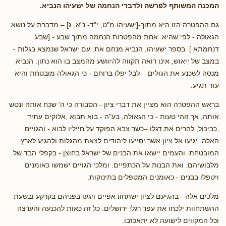
המכנה המשותף לפרשה ולדברי הנחמה של ישעיהו הנביא.
גם ההפטרה הזו היא מתוך-[ישעיהו מ"ט, י"ד- נ"א, ג] – מדברת על נושא:
הגאולה - לפי שהיא אחת מהפטרות הנחמה מתוך שבע - [שבע
דנחמתא ] בספר ישעיהו, הנביא מנחם את עם ישראל שנמצא בגלות -
במצב של ייאוש, אינו רואה תקווה להיוושע מהמצב בו הוא נתון. הנביא
מנסה לשכנע את הגולים לבל יפלו ברוחם - כי הגאולה מובטחת והיא
עוד תגיע.
בראש ההפטרה הוא מציין את דברי ציון - הסבורה כי ה' שכח אותה ונטש
אותה, אך זוהי טעות - כי הגאולה, בע"ה - בוא תבוא ,אלוקים עתיד
,כביכול, להרים את דגלו –כשר צבא הפוקד על חייליו לבוא - והגויים
האלה יגיעו אל ציון אשר יסייעו ליהודים לצאת מהגלות ולהגיע לארץ
המובטחת. והעמים יישאו את הבנים של ישראל בחוצן - בקפלי הבד של
מלבושיהם. ואת הבנות על הכתפיים. ומלכי הגויים ישמשו כאומנים
ויטפלו בבנים - כאומנים המטפלים בתינוקות.
מלכים אלה - בהגיעם לציון ישתחוו אפיים ויגעו בפניהם בקרקע ובשעת
ההשתחוות ילכחו את עפר רגלי ירושלים. כל זה כאות להכנעה והערצה
וכל המקווים לישועה לא יתאכזבו.