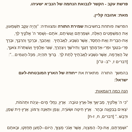
פרשת עקב
- הקשר לנבואת הנחמה של הנביא ישעיהו.
מאת: אהובה קליין.
הפרשה פותחת בחשיבות
שמירת התורה
ומצוותיה: "וְהָיָה עֵקֶב תִּשְׁמְעוּן,
אֵת הַמִּשְׁפָּטִים הָאֵלֶּה, וּשְׁמַרְתֶּם וַעֲשִׂיתֶם, אֹתָם--וְשָׁמַר ה' אֱלֹקֶיךָ לְךָ,
אֶת-הַבְּרִית וְאֶת-הַחֶסֶד, אֲשֶׁר נִשְׁבַּע, לַאֲבֹתֶיךָ. וַאֲהֵבְךָ, וּבֵרַכְךָ וְהִרְבֶּךָ; וּבֵרַךְ
פְּרִי-בִטְנְךָ וּפְרִי-אַדְמָתֶךָ דְּגָנְךָ וְתִירֹשְׁךָ וְיִצְהָרֶךָ, שְׁגַר-אֲלָפֶיךָ וְעַשְׁתְּרֹת צֹאנֶךָ,
עַל הָאֲדָמָה, אֲשֶׁר-נִשְׁבַּע לַאֲבֹתֶיךָ לָתֶת לָךְ. בָּרוּךְ תִּהְיֶה, מִכָּל-הָעַמִּים...":
[דברים ז, י"ב- ט"ו]
בהמשך התורה מתארת את
ייחודה של הארץ המובטחת-לעם
ישראל:
הנה כמה דוגמאות:
"כִּי ה' אֱלֹקיךָ, מְבִיאֲךָ אֶל-אֶרֶץ טוֹבָה: אֶרֶץ, נַחֲלֵי מָיִם--עֲיָנֹת וּתְהֹמֹת,
יֹצְאִים בַּבִּקְעָה וּבָהָר. אֶרֶץ חִיטָּה וּשְׂעֹרָה, וְגֶפֶן וּתְאֵנָה וְרִמּוֹן; אֶרֶץ-זֵית שֶׁמֶן,
וּדְבָשׁ.." [דברים, ח, ז-ח]
"וּשְׁמַרְתֶּם, אֶת-כָּל- הַמִּצְוָה, אֲשֶׁר אָנֹכִי מְצַוְּךָ, הַיּוֹם--לְמַעַן תֶּחֶזְקוּ, וּבָאתֶם