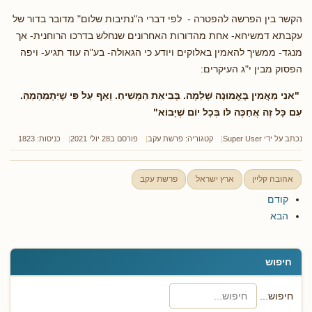
הקשר בין הפרשה להפטרה - לפי דברי ה"נתיבות שלום" מדובר בדור של
עקבתא דמשיחא- אחת מהדורות האחרונים שנחלש בדרכו הרוחנית- אך
מנגד- ממשיך להאמין באלוקים ויודע כי הגאולה- בע"ה עוד תגיע- ויפה
הפסוק מבין י"ג העיקרים:
"אנִי מַאֲמִין בֶּאֱמוּנָה שְׁלֵמָה. בְּבִיאַת הַמָּשִׁיחַ. וְאַף עַל פִּי שֶׁיִּתְמַהְמֵהַּ.
עִם כָּל זֶה אֲחַכֶּה לּוֹ בְּכָל יוֹם שֶׁיָּבוֹא
"
נכתב על ידי
Super User
קטגוריה:
פרשת עקב
פורסם ב28 יולי 2021
כניסות: 1823
אהובה קליין
ארץ ישראל
פרשת עקב
קודם
הבא
חיפוש
חיפוש...