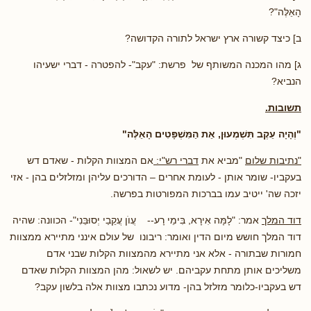
הָאֵלֶּה"?
ב] כיצד קשורה ארץ ישראל לתורה הקדושה?
ג] מהו המכנה המשותף של פרשת: "עקב"- להפטרה - דברי ישעיהו
הנביא?
תשובות.
"וְהָיָה עֵקֶב תִּשְׁמְעוּן, אֵת הַמִּשְׁפָּטִים הָאֵלֶּה
"
"נתיבות שלום
"מביא את
דברי רש"י:
אם המצוות הקלות - שאדם דש
בעקביו- שומר אותן - לעומת אחרים – הדורכים עליהן ומזלזלים בהן - אזי
יזכה שה' ייטיב עמו בברכות המפורטות בפרשה.
דוד המלך
אמר: "לָמָּה אִירָא, בִּימֵי רָע-- עֲוֺן עֲקֵבַי יְסוּבֵּנִי"- הכוונה: שהיה
דוד המלך חושש מיום הדין ואומר: ריבונו של עולם אינני מתיירא ממצוות
חמורות שבתורה - אלא אני מתיירא מהמצוות הקלות שבני אדם
משליכים אותן מתחת עקביהם. יש לשאול: מהן המצוות הקלות שאדם
דש בעקביו-כלומר מזלזל בהן- מדוע נכתבו מצוות אלה בלשון עקב?