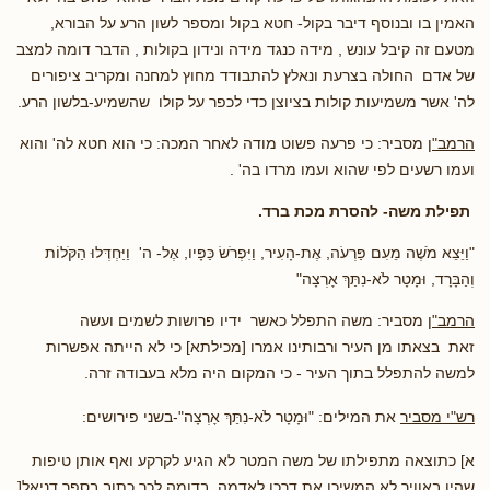
האמין בו ובנוסף דיבר בקול- חטא בקול ומספר לשון הרע על הבורא,
מטעם זה קיבל עונש , מידה כנגד מידה ונידון בקולות , הדבר דומה למצב
של אדם החולה בצרעת ונאלץ להתבודד מחוץ למחנה ומקריב ציפורים
לה' אשר משמיעות קולות בציוצן כדי לכפר על קולו שהשמיע-בלשון הרע.
הרמב"ן
מסביר: כי פרעה פשוט מודה לאחר המכה: כי הוא חטא לה' והוא
ועמו רשעים לפי שהוא ועמו מרדו בה' .
תפילת משה- להסרת מכת ברד.
"וַיֵּצֵא מֹשֶׁה מֵעִם פַּרְעֹה, אֶת-הָעִיר, וַיִּפְרֹשׂ כַּפָּיו, אֶל- ה' וַיַּחְדְּלוּ הַקֹּלוֹת
וְהַבָּרָד, וּמָטָר לֹא-נִתַּךְ אָרְצָה
"
הרמב"ן
מסביר: משה התפלל כאשר ידיו פרושות לשמים ועשה
זאת בצאתו מן העיר ורבותינו אמרו [מכילתא] כי לא הייתה אפשרות
למשה להתפלל בתוך העיר - כי המקום היה מלא בעבודה זרה.
רש"י מסביר
את המילים:
"וּמָטָר לֹא-נִתַּךְ אָרְצָה"
-בשני פירושים:
א] כתוצאה מתפילתו של משה המטר לא הגיע לקרקע ואף אותן טיפות
שהיו באוויר לא המשיכו את דרכן לאדמה. בדומה לכך כתוב בספר דניאל[