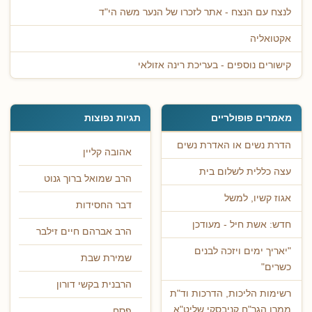
לנצח עם הנצח - אתר לזכרו של הנער משה הי"ד
אקטואליה
קישורים נוספים - בעריכת רינה אזולאי
מאמרים פופולריים
תגיות נפוצות
הדרת נשים או האדרת נשים
אהובה קליין
עצה כללית לשלום בית
הרב שמואל ברוך גנוט
אגוז קשיו, למשל
דבר החסידות
חדש: אשת חיל - מעודכן
הרב אברהם חיים זילבר
"יאריך ימים ויזכה לבנים
שמירת שבת
כשרים"
הרבנית בקשי דורון
רשימות הליכות, הדרכות וד"ת
ממרן הגר"ח קניבסקי שליט"א
פסח