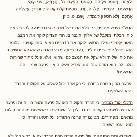
וּלְאַהֲרֹן, וַיֹּאמֶר אֲלֵיהֶם, חָטָאתִי הַפָּעַם: ה' , הַצַּדִּיק, וַאֲנִי וְעַמִּי,
הָרְשָׁעִים. הַעְתִּירוּ, אֶל- ה', וְרַב, מִהְיֹות קֹלֹת אֱלֹוהִים וּבָרָד; וַאֲשַׁלְּחָה
אֶתְכֶם, וְלֹא תֹסִפוּן לַעֲמֹד".
[שם, ט, כ"ז]
הרש"ר הירש מסביר
: כי גילוי הכוח של מכה זו גרם לפרעה להרגיש את
כוחו הבלתי מוקבל של אלוקי העברים, הרי הצדיק לוקח את המצב
האובייקטיבי ואילו הרשע לוקח את הדברים באופן סובייקטיבי - כלומר
הוא פועל לפי שרירות ליבו ,כעת פרעה מגיע להכרה שהוא לא החשיב די
את כוחו של ה' ולא שקל את המצב כפי שהוא, אלא פעל מתוך שרירות
הלב לכן הוא מודה שה' הוא הצדיק ואילו הוא - פרעה ועמו - הם
הרשעים!
פרעה מבין בצורה ברורה- כי רק אחד יכול לשלוט על הקולות והברד -
והוא האלוקים.
ה"כלי יקר" מסביר
: כי הברד והקולות באו על פרעה ומצרים- היות ופרעה
לא רצה לשמוע בקול ה' בהדר. לכן ה' השמיע לו באמצעות מכה זו- קולות
נוראים ומפחידים. מטעם זה פרעה התוודע על חטאו והודה: כי
הוא ועמו רשעים.
וזאת לעומת התנהגותו של פרעה קודם מכת הברד שהוא כחש בה' ולא