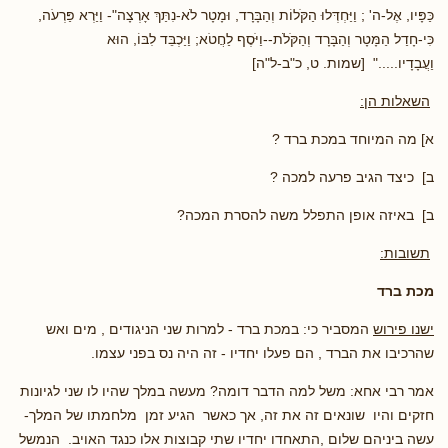
כַּפָּיו, אֶל-ה' ; וַיַּחְדְּלוּ הַקֹּלוֹת וְהַבָּרָד, וּמָטָר לֹא-נִתַּךְ אָרְצָה"- וַיַּרְא פַּרְעֹה,
כִּי-חָדַל הַמָּטָר וְהַבָּרָד וְהַקֹּלֹת--וַיֹּסֶף לַחֲטֹא; וַיַּכְבֵּד לִבּוֹ, הוּא
וַעֲבָדָיו
....." [שמות. ט, כ"ב-ל"ה]
השאלות הן:
א] מה המיוחד במכת ברד ?
ב] כיצד הגיב פרעה למכה ?
ב] באיזה אופן התפלל משה להסרת המכה?
תשובות:
מכת ברד
ישנו פירוש
המסביר כי: במכת ברד - למרות שני הניגודים , מים ואש
שהרכיבו את הברד , הם פעלו יחדיו - זה היה נס בפני עצמו.
אמר רבי אחא: משל למה הדבר דומה? מעשה במלך שהיו לו שני לגיונות
חזקים והיו שונאים זה את זה, אך כאשר הגיע זמן מלחמתו של המלך-
עשה ביניהם שלום ,התאחדו יחדיו שתי קבוצות אלו כנגד האויב. הנמשל