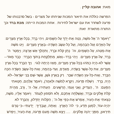
מאת:
אהובה קליין
.
הפרשה כוללת את תיאור המכות שניחתו על מצרים - בשל סרבנותו של
פרעה לשחרר את עם ישראל לחירות . אחת המכות הייתה:
מכת ברד
וכך
התורה מתארת זאת:
"וַיֹּאמֶר ה' אֶל-מֹשֶׁה, נְטֵה אֶת-יָדְךָ עַל-הַשָּׁמַיִם, וִיהִי בָרָד, בְּכָל-אֶרֶץ מִצְרָיִם:
עַל-הָאָדָם וְעַל-הַבְּהֵמָה, וְעַל כָּל-עֵשֶׂב הַשָּׂדֶה--בְּאֶרֶץ מִצְרָיִם. וַיֵּט מֹשֶׁה
אֶת-מַטֵּהוּ, עַל-הַשָּׁמַיִם, וה' נָתַן קֹלֹת וּבָרָד, וַתִּהֲלַךְ אֵשׁ אָרְצָה; וַיַּמְטֵר ה'
בָּרָד, עַל-אֶרֶץ מִצְרָיִם. וַיְהִי בָרָד--וְאֵשׁ, מִתְלַקַּחַת בְּתוֹךְ הַבָּרָד: כָּבֵד מְאֹד--
אֲשֶׁר לֹא-הָיָה כָמֹהוּ בְּכָל-אֶרֶץ מִצְרַיִם, מֵאָז הָיְתָה לְגוֹי. וַיַּךְ הַבָּרָד בְּכָל-אֶרֶץ
מִצְרַיִם, אֵת כָּל-אֲשֶׁר בַּשָּׂדֶה, מֵאָדָם, וְעַד-בְּהֵמָה; וְאֵת כָּל-עֵשֶׂב הַשָּׂדֶה הִכָּה
הַבָּרָד, וְאֶת-כָּל-עֵץ הַשָּׂדֶה שִׁבֵּר. רַק בְּאֶרֶץ גֹּשֶׁן, אֲשֶׁר-שָׁם בְּנֵי יִשְׂרָאֵל--לֹא
הָיָה, בָּרָד. וַיִּשְׁלַח פַּרְעֹה, וַיִּקְרָא לְמֹשֶׁה וּלְאַהֲרֹן, וַיֹּאמֶר אֲלֵהֶם, חָטָאתִי
הַפָּעַם: ה' , הַצַּדִּיק, וַאֲנִי וְעַמִּי, הָרְשָׁעִים. הַעְתִּירוּ, אֶל- ה' , וְרַב, מִהְיֹת
קֹלֹת אֱלֹקים וּבָרָד; וַאֲשַׁלְּחָה אֶתְכֶם, וְלֹא תֹסִפוּן לַעֲמֹד. וַיֹּאמֶר אֵלָיו, מֹשֶׁה,
כְּצֵאתִי אֶת-הָעִיר, אֶפְרֹשׂ אֶת-כַּפַּי אֶל-ה' ; הַקֹּלוֹת יֶחְדָּלוּן, וְהַבָּרָד לֹא
יִהְיֶה-עוֹד, לְמַעַן תֵּדַע, כִּי לה' הָאָרֶץ. וְאַתָּה, וַעֲבָדֶיךָ: יָדַעְתִּי--כִּי טֶרֶם
תִּירְאוּן, מִפְּנֵי יְהוָה אֱלֹקים. .... וַיֵּצֵא מֹשֶׁה מֵעִם פַּרְעֹה, אֶת-הָעִיר, וַיִּפְרֹשׂ