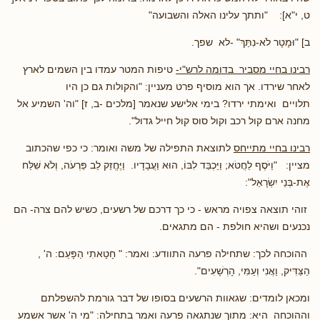
ט, י"א]: "ותתך עלינו האלה והשבועה"
ב] "
וּמָטָר לֹא-נִתַּךְ
" -לא שפך.
רבינו בחיי מסביר בדומה לרש"י-
טיפות המטר עמדו בין השמים לארץ
לאחר שירדו. אך הוא מוסיף פרט מעניין: "והקולות גם כן היו
תלויים ואימתי ירדו? בימי אלישע שנאמר [מלכים -ב, ז] "וה' השמיע אל
מחנה ארם קול רכב וקול סוס קול חייל גדול".
רבינו בחיי מתייחס
לתוצאת התפילה של משה ואומר: כי כפי שהכתוב
מציין:
"וַיֹּסֶף לַחֲטֹא; וַיַּכְבֵּד לִבּוֹ, הוּא וַעֲבָדָיו. וַיֶּחֱזַק לֵב פַּרְעֹה, וְלֹא שִׁלַּח
אֶת-בְּנֵי יִשְׂרָאֵל":
זוהי תוצאה צפויה מראש - כי כך דרכם של רשעים, כשיש להם צרה- הם
נכנעים ושהיא חולפת - הם מתגאים.
ההוכחה לכך: שתחילה פרעה התוודע: ואמר: " חָטָאתִי הַפָּעַם: ה' ,
הַצַּדִּיק, וַאֲנִי וְעַמִּי, הָרְשָׁעִים".
ומכאן לומדים: שגאוות הרשעים בסופו של דבר גורמת להשפלתם
וההוכחה היא: מתוך שנתגאה פרעה ואמר בתחילה: "מי ה' אשר אשמע