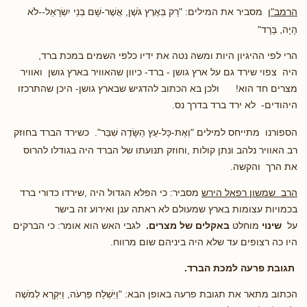
הרמב"ן
מסביר את המילים:
"רַק בְּאֶרֶץ גֹּשֶׁן, אֲשֶׁר-שָׁם בְּנֵי יִשְׂרָאֵל--לֹא
הָיָה, בָּרָד
"
הרי לפי ההיגיון היות ומשה נטה את ידיו כלפי השמים במכת ברד,
היה צפוי שירד גם על ארץ גושן - ברד- כיוון שהאוויר בארץ גושן ואוויר
מצרים חד הוא! ולכן בא הכתוב להדגיש שבארץ גושן- היכן שהתרכזו
היהודים- לא ירד ברד בדרך נס.
הספורנו
מתייחס למילים "
וְאֶת-כָּל-עֵץ הַשָּׂדֶה שִׁבֵּר".
כשירד הברד בחוזק
רב האוויר נלהב ונתן קולות ,וחוזק תנועתו של הברד היה בגודלו להרוס
את הרך והקשה.
הרב שמשון רפאל הירש
מסביר: כי הפלא הגדול היה ,שירדו כדורי ברד
בכמויות עצומות בארץ שמעולם לא ראתה ענן ואירוע זה בישר
על
שינוי
מוחלט
באקלים של מצרים.
לגבי האש הוא אומר: כי הברקים
היו כה רצופים עד שלא היה ביניהם שום מרווח.
תגובת פרעה למכת הברד.
הכתוב מתאר את תגובת פרעה באופן הבא:
"וַיִּשְׁלַח פַּרְעֹה, וַיִּקְרָא לְמֹשֶׁה