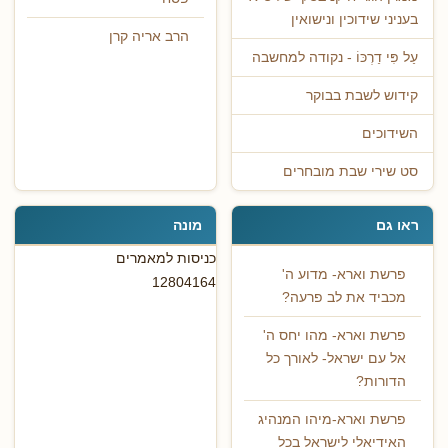
בעניני שידוכין ונישואין
הרב אריה קרן
עַל פִּי דַרְכּוֹ - נקודה למחשבה
קידוש לשבת בבוקר
השידוכים
סט שירי שבת מובחרים
ראו גם
מונה
כניסות למאמרים
פרשת וארא- מדוע ה'
12804164
מכביד את לב פרעה?
פרשת וארא- מהו יחס ה'
אל עם ישראל- לאורך כל
הדורות?
פרשת וארא-מיהו המנהיג
האידיאלי לישראל בכל