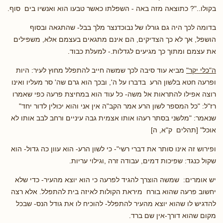
בקולו.."? כתוצאה מזה באה - השפלתו כאשר טבעו הוא ואנשיו בים סוף.
בדומה לכך היה גם גורלו של נבוכדנצר מלך בבל- שהתגאה ובסוף
הושפל, אך לא כך הצדיקים, הם אינם מתגאים בעצמם אלא, משפילים
את עצמם ומתוך כך מגיעים לגדלות.- למעלת כבוד.
ה"כלי יקר"
מביא עוד סיבה לכך שמשה חייב להתפלל מחוץ לעיר: היות
ופרעה חטא בלשון הרע בדברו על ה', ובכך הוא גרם שה' סר מעליו ואינו
רוצה אפילו להתראות אל משה- כל עוד הוא במחיצת פרעה כפי שאמרו
רז"ל: "כל המספר לשון הרע אמר הקב"ה אין אני והוא יכולין לדור יחד"
שנאמר: "מלשני בסתר רעהו אותו אצמית גבה עיניים ורחב לבב אותו לא
אוכל" [תהלים ק"א, ה]
ופירוש זה אינו סותר את דברי רשי"- כי לשון הרע- הוא עוון כה גדול- הוא
שקול כנגד: שפיכות דמים, עבודה זרה ,וגילוי עריות.
יש אומרים: שמשה הוצרך להגיד לפרעה כי הוא יוצא מהעיר- כדי שלא
יחשוב פרעה שהוא בורח מיראת הקולות לאיזה בית להתפלל. אלא רצה
להדגיש לו שהוא יוצא מהעיר להתפלל- להוכיח לו את גודל הנס- שבכל
מקום שהוא דורך-אין שם ברד.