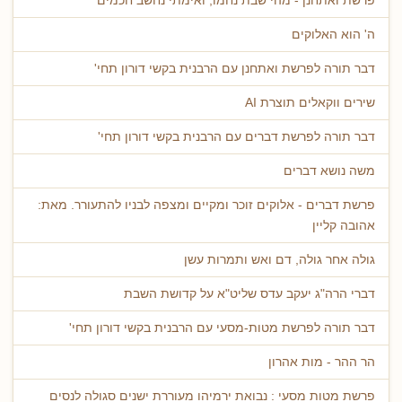
פרשת ואתחנן - מהי שבת נחמו, ואימתי נחשב חכמים
ה' הוא האלוקים
דבר תורה לפרשת ואתחנן עם הרבנית בקשי דורון תחי'
שירים ווקאלים תוצרת AI
דבר תורה לפרשת דברים עם הרבנית בקשי דורון תחי'
משה נושא דברים
פרשת דברים - אלוקים זוכר ומקיים ומצפה לבניו להתעורר. מאת:
אהובה קליין
גולה אחר גולה, דם ואש ותמרות עשן
דברי הרה"ג יעקב עדס שליט"א על קדושת השבת
דבר תורה לפרשת מטות-מסעי עם הרבנית בקשי דורון תחי'
הר ההר - מות אהרון
פרשת מטות מסעי : נבואת ירמיהו מעוררת ישנים סגולה לנסים