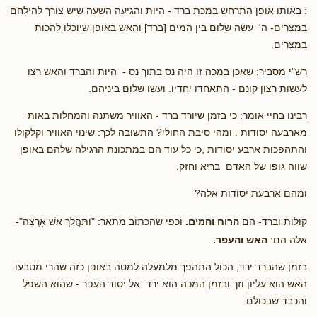
: באותו אופן התרחש במכת ברד - היות והגיעה השעה שיש צורך להילחם
במצרים- ה' עשה שלום בין המים [ברד] והאש באופן שיוכלו להכות
במצרים.
רש"י מסביר
: שאכן במכה זו היה נס בתוך נס - היות והברד והאש רצו
לעשות רצון קונם - התאחדו יחדיו. ועשו שלום ביניהם.
רבינו בחיי אומר:
כי בזמן שיורד ברד - האוויר משתנה והמחלות באות
מארבעה יסודות . ומהי סיבת החולי? התשובה לכך: שינוי האוויר וקלקולו
והתהפכות ארבע יסודות ,כי כל עוד הם במתכונת הרגילה שלהם באופן
שווה גופו של האדם בריא וחזק.
ומהם ארבעת יסודות אלה?
קולות וברד- הם
הרוח
והמים.
וכפי שהכתוב מתאר:
"וַתִּהֲלַךְ אֵשׁ אָרְצָה"
-
אלה הם:
האש והעפר.
בזמן שהברד ירד, הכול התהפך מלמעלה למטה באופן כזה שהרי מטבעו
האש הוא עליון וזך ובזמן המכה הוא ירד אל יסוד העפר - שהוא השפל
והכבד שבכולם.