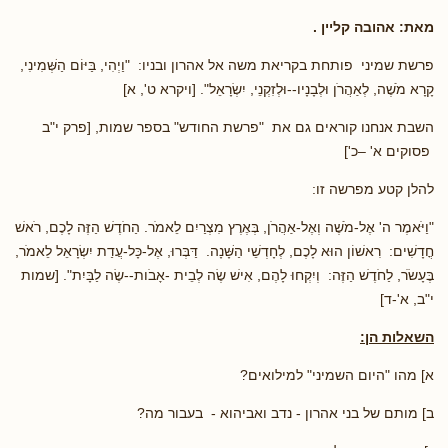
מאת: אהובה קליין .
פרשת שמיני פותחת בקריאת משה אל אהרון ובניו: "וַיְהִי, בַּיּוֹם הַשְּׁמִינִי,
קָרָא מֹשֶׁה, לְאַהֲרֹן וּלְבָנָיו--וּלְזִקְנֵי, יִשְׂרָאֵל". [ויקרא ט', א]
השבת אנחנו קוראים גם את "פרשת החודש" בספר שמות, [פרק י"ב
פסוקים א' –כ']
להלן קטע מפרשה זו:
"וַיֹּאמֶר ה' אֶל-מֹשֶׁה וְאֶל-אַהֲרֹן, בְּאֶרֶץ מִצְרַיִם לֵאמֹר. הַחֹדֶשׁ הַזֶּה לָכֶם, רֹאשׁ
חֳדָשִׁים: רִאשׁוֹן הוּא לָכֶם, לְחָדְשֵׁי הַשָּׁנָה. דַּבְּרוּ, אֶל-כָּל-עֲדַת יִשְׂרָאֵל לֵאמֹר,
בֶּעָשֹׂר, לַחֹדֶשׁ הַזֶּה: וְיִקְחוּ לָהֶם, אִישׁ שֶׂה לְבֵית -אָבֹות--שֶׂה לַבָּיִת". [שמות
י"ב, א'-ד]
השאלות הן:
א] מהו "היום השמיני" למילואים?
ב] מותם של בני אהרון - נדב ואביהוא - בעבור מה?