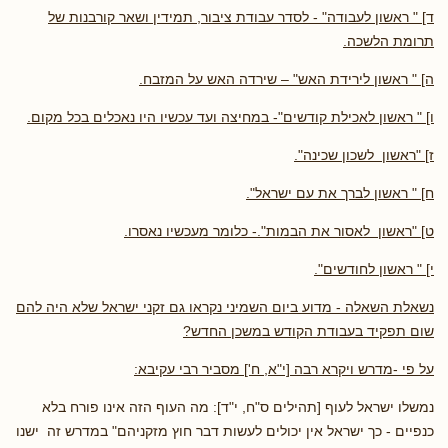
ד] " ראשון לעבודה" - לסדר עבודת ציבור, תמידין ושאר קורבנות של
תרומת הלשכה.
ה] " ראשון לירידת האש" – שירדה האש על המזבח.
ו] " ראשון לאכילת קודשים"- במחיצה ועד עכשיו היו נאכלים בכל מקום.
ז] "ראשון לשכון שכינה".
ח] " ראשון לברך את עם ישראל".
ט] "ראשון לאסור את הבמות".- כלומר מעכשיו נאסרו.
י] " ראשון לחודשים".
נשאלת השאלה - מדוע ביום השמיני נקראו גם זקני ישראל שלא היה להם
שום תפקיד בעבודת הקודש במשכן החדש?
על פי -מדרש ויקרא רבה [י"א, ח'] מסביר רבי עקיבא:
נמשלו ישראל לעוף [תהילים ס"ח, י"ד]: מה העוף הזה אינו פורח בלא
כנפיים - כך ישראל אין יכולים לעשות דבר חוץ מזקניהם" במדרש זה ישנו