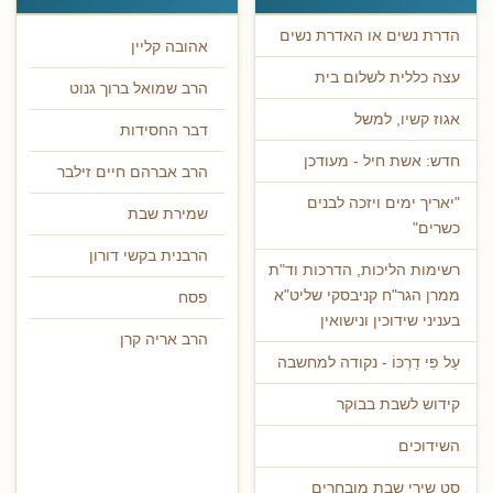
הדרת נשים או האדרת נשים
אהובה קליין
עצה כללית לשלום בית
הרב שמואל ברוך גנוט
אגוז קשיו, למשל
דבר החסידות
חדש: אשת חיל - מעודכן
הרב אברהם חיים זילבר
"יאריך ימים ויזכה לבנים
שמירת שבת
כשרים"
הרבנית בקשי דורון
רשימות הליכות, הדרכות וד"ת
ממרן הגר"ח קניבסקי שליט"א
פסח
בעניני שידוכין ונישואין
הרב אריה קרן
עַל פִּי דַרְכּוֹ - נקודה למחשבה
קידוש לשבת בבוקר
השידוכים
סט שירי שבת מובחרים