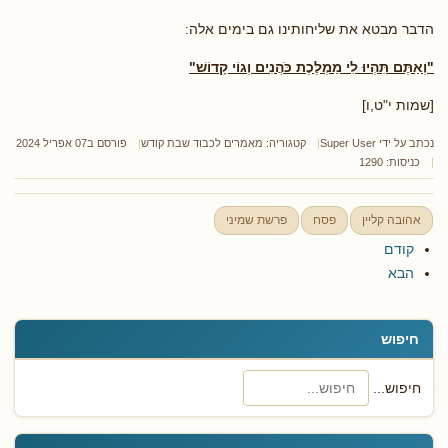
הדבר מבטא את שליחותינו גם בימים אלה:
"וְאַתֶּם תִּהְיוּ לִי מַמְלֶכֶת כֹּהֲנִים וְגוֹי קָדוֹשׁ
"
[שמות י"ט,ו]
נכתב על ידי
Super User
קטגוריה:
מאמרים לכבוד שבת קודש
פורסם ב07 אפריל 2024
כניסות: 1290
אהובה קליין
פסח
פרשת שמיני
קודם
הבא
חיפוש
חיפוש...