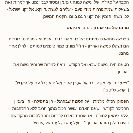
הסבר על סגולתו של משה כמנהיג נאמן ומסור לבני עמו, אך למרות זאת
בשאלות שמתעוררות מידי פעם - עליהם לגשת ,דווקא, אל זקני ישראל -
לכן משה הזמין את זקני העם ביום הקמת המשכן.
מותם של בני אהרון - נדב ואביהוא:
בפרשה מתוארת מיתתם של בני אהרון: נדב ואביהוא - מבחינה רוחנית
הם נשקלו כמשה ואהרון - חז"ל מונים כמה טעמים למותם : להלן אחד
מהם:
חטאם היה: משום שבאו אל הקודש –וזאת למרות שהזהיר משה את
אהרון:
"וַיֹּאמֶר ה' אֶל מֹשֶׁה דַּבֵּר אֶל אַהֲרֹן אָחִיךָ וְאַל יָבֹא בְכָל עֵת אֶל הַקֹּדֶשׁ
"
[ויקרא, ט"ז, ב']
הפסוק הנ"ל- מלמדנו על הסכנה שבהרגל - הן בתפילה - הן בעניין
ההליכה לקודש - שאם האדם עושה הכול מתוך הרגל ללא התלהבות
,ללא צימאון לתורה - אז אוחזת באדם קרירות וההתלהבות מהקדושה
דועכת ולכן הוזהר אהרון: " ...וְאַל יָבֹא בְכָל עֵת אֶל הַקֹּדֶשׁ"