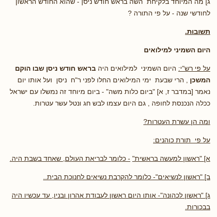
ג] מה המיוחד בלקיחת השה בראש חודש ניסן - שהוא החודש הראשון
לחודשי שנה - על פי התורה ?
תשובות.
היום השמיני למילואים
על פי רש"י:
היום השמיני למילואים היה
בראש חודש ניסן
שבו הוקם
המשכן
, הרי שבעת ימי המילואים החלו לפני ר"ח ניסן ועל אותו יום
נאמר [במדבר ז, א] "ביום כלות משה" - ביום מיוחד זה נמשלו עם ישראל
ככלה הנכנסת לחופה , גם היום עצמו לבש חג ונטל עשר עטרות.
ומה הן עשרת העטרות?
על פי תורת כוהנים:
א] "ראשון למעשה בראשית"
- כלומר לבריאת העולם, שאחד בשבת היה.
ב] "ראשון לנשיאים"- כלומר להקרבת נשיאים לחנוכת הבית..
ג] "ראשון לכהונה"- אותו היום ראשון לעבודת אהרון ובניו, עד עכשיו היה
בבכורות.