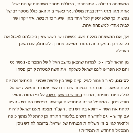
המשפחה הגדולה - המורחבת , הכוללת מספר משפחות קטנות שכל
אחת מהן מתגוררת בבית משלה, אך כאשר בית האב כולל מספר רב של
נפשות, כך שלא יספיק לכל אחד מהן שיעור כזית בשר, אזי ייקחו שה
לבית אחד- למשפחה אחת.
אך, אם המשפחה כוללת מעט נפשות ויש חשש שאין ביכולתם לאכול את
כל הקורבן- במקרה זה התורה מציעה פתרון - להתחלק עם השכן
באכילה.
מן הראוי לציין - כי למרות שהצאן נחשב האליל של המצרים- נעשה נס
והם לא הפריעו לעם ישראל כשלקחו את השה למטרת קורבן פסח!
לסיכום,
לאור האמור לעיל, קיים קשר בין פרשת שמיני - המתאר את יום
כלות המשכן - יום חגיגי במיוחד שבו ירדו עשר עטרות ונמשלה ישראל
לכלה ביום חופתה, מדובר
בחודש הראשון בשנה
על פי התורה והוא:
חודש ניסן - המסמל הרבה התחדשות וקדושה, בפרשת החודש - הציווי
לקחת את השה – דווקא בחודש ניסן, הקב"ה מצפה מעם ישראל להיות
עם קדוש – וגם לחדש חידושים בלימוד התורה וכן להתפלל מתוך כוונה
ולהאיר לגויים וזו השליחות הנצחית של ישראל. בדומה לחודש ניסן
המסמל התחדשות-תמידית !