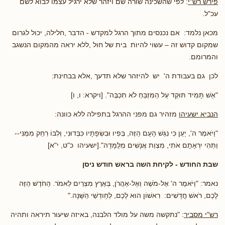
פירש רש"י
: לפי שהשכינה שורה שם ויזהר שלא ירגיל עצמו לבוא לשם
עכ"ל.
מכאן נלמד: אם נכנסים מתוך הרגל למקדש - הדבר ,חלילה, יכול לגרום
שמקום קדוש זה – עשוי להיות בית של חול ,ללא יראה מהמקום הנשגב
והמרומם.
לכן גם בעבודת ה' יש להיזהר שלא תדעך ,אלא בבחינת:
"אֵשׁ תָּמִיד תּוּקַד עַל הַמִּזְבֵּחַ לֹא תִכְבֶּה". [ויקרא: ו, ו]
הנביא ישעיהו
מזהיר גם מפני ההרגל בתפילה ללא כוונה:
"וַיֹּאמֶר ה', יַעַן כִּי נִגַּשׁ הָעָם הַזֶּה, בְּפִיו וּבִשְׂפָתָיו כִּבְּדוּנִי, וְלִבּוֹ רִחַק מִמֶּנִּי--
וַתְּהִי יִרְאָתָם אֹתִי, מִצְוַת אֲנָשִׁים מְלֻמָּדָה".[ישעיהו כ"ט, י"א]
שבת החודש - לקיחת השה בראש חודש ניסן
נאמר: "וַיֹּאמֶר ה' אֶל-מֹשֶׁה וְאֶל-אַהֲרֹן, בְּאֶרֶץ מִצְרַיִם לֵאמֹר. הַחֹדֶשׁ הַזֶּה
לָכֶם, רֹאשׁ חֳדָשִׁים: רִאשׁוֹן הוּא לָכֶם, לְחָודְשֵׁי הַשָּׁנָה."
רש"י מסביר
: "נתקשה משה על מולד הלבנה, באיזה שיעור תיראה ותהיה