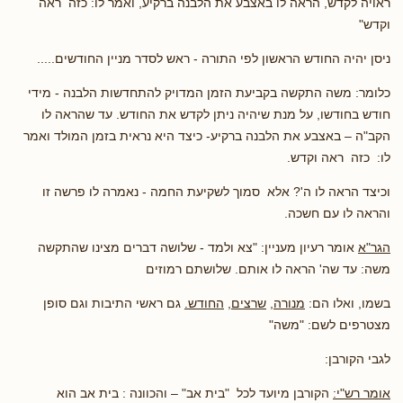
ראויה לקדש, הראה לו באצבע את הלבנה ברקיע, ואמר לו: כזה ראה
וקדש"
ניסן יהיה החודש הראשון לפי התורה - ראש לסדר מניין החודשים.....
כלומר: משה התקשה בקביעת הזמן המדויק להתחדשות הלבנה - מידי
חודש בחודשו, על מנת שיהיה ניתן לקדש את החודש. עד שהראה לו
הקב"ה – באצבע את הלבנה ברקיע- כיצד היא נראית בזמן המולד ואמר
לו: כזה ראה וקדש.
וכיצד הראה לו ה'? אלא סמוך לשקיעת החמה - נאמרה לו פרשה זו
והראה לו עם חשכה.
הגר"א
אומר רעיון מעניין: "צא ולמד - שלושה דברים מצינו שהתקשה
משה: עד שה' הראה לו אותם. שלושתם רמוזים
בשמו, ואלו הם:
מנורה
,
שרצים
,
החודש.
גם ראשי התיבות וגם סופן
מצטרפים לשם: "משה"
לגבי הקורבן:
אומר רש"י:
הקורבן מיועד לכל "בית אב" – והכוונה : בית אב הוא