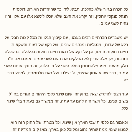
כל הכרה בגיור שלא כהלכה, תביא לידי כך שהיהדות האורוטודוקסית
תנהל פנקסי יוחסין, וזה יקרע את העם שלא יוכלו לינשא אלו עם אלו, וח"ו
נהיה לשני עמים.
יש משברים חברתיים רבים בעמנו, עם קיבוץ הגלויות מכל קצות תבל, על
רקע של עדות, ומנטליות ומנהגים שונים, ועל רקע של דעות והשקפות
חיים רחוקות זו מזו, וכן על רקע של רמות חיים רחוקות בכלכלה ובהשכלה
ותרבות, אך אלה עדיין לא מחלקים את העם לשני עמים. אמנם אם ח"ו
חלק מהעם ימנע מלהתחתן בחלק השני על פי הלכה, זה הופך אותנו לשני
עמים, דבר שהוא אסון אמיתי, ה' יצילנו. ועל זאת מלחמתנו, למנוע דבר
זה.
עוד רצוני להדגיש שאין בחוק זה, שום שינוי כלפי היהודים הגרים בחו"ל
בשום פנים, וכל אשר היה להם עד עתה, זה ממשיך גם בעתיד בלי שינוי
כלל.
וכאמור גם כלפי תושבי הארץ אין שינוי, וכל מטרתו של החוק הזה הוא
למנוע שינוי ממה שהיה נהוג ומקובל כאן בארץ, מאז קום המדינה זה