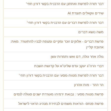
דבר תורה לפרשת ואתחנן עם הרבנית בקשי דורון תחי'
שירים ווקאלים תוצרת AI
דבר תורה לפרשת דברים עם הרבנית בקשי דורון תחי'
משה נושא דברים
פרשת דברים - אלוקים זוכר ומקיים ומצפה לבניו להתעורר. מאת:
אהובה קליין
גולה אחר גולה, דם ואש ותמרות עשן
דברי הרה"ג יעקב עדס שליט"א על קדושת השבת
דבר תורה לפרשת מטות-מסעי עם הרבנית בקשי דורון תחי'
הר ההר - מות אהרון
פרשת מטות מסעי : נבואת ירמיהו מעוררת ישנים סגולה לנסים
פרשת פנחס- הוראות משמים לבחירת מנהיג הראוי לישראל