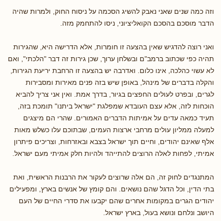
וזה כמה שנים שאני נאבק להשיג הסכמה על ניסוח החוק, ולמרות שהיה
הדבר מוסכם בהסכם הקואליציוני, ניסו להתחמק מזה.
ואני רוצה להדגיש שאין בהצעה זו חומרות, אלא הדרישה היא, שהגירות
תהיה כפי שכתוב ברמב"ם ובשלחן ערוך, שכן גירות זה דבר "הלכתי", ואם
לא עשוי כהלכה, אינו כלום. ואדרבה יש בהצעה זו הרחבת יריעת הגירות,
והקלה בדברים של מינהל, באופן שיש בזה פנים מאירות ומסבירות
לגרים, ובפרט לעולים החפצים בגיור, בדרך אמת. ואין אני צריך להביא
הוכחות לזה, אלא עצם העובדא שמפלגת "ישראל ביתנו" תומכת בזה,
תעיד כמאה עדים על אמיתות הדברים האמורים. שהרי הם מיצגים
למעלה ממליון עולים מרחבי ארצות העמים, שבתוכם עלו כשלש מאות
אלף שאינם יהודים, וחיים תוך ישראל בצבא ובאזרחות, וצריכים פיתרון
אמיתי, לפחות לאלה הרוצים להתייהד ולהיות חלק אמיתי מעם ישראל.
המתנגדים לחוק זה, הם אלה שרוצים לעקור את הרבנות הראשית, ואת
בתי הדין, וכל הדגל שהם נושאים. והם קומץ של אנשים בארץ, ומפעילים
יהודים הגרים במקומות אחרים שהם יקבעו את סדרי החיים של העם
היושב ונלחם ונושא בעול, בארץ ישראל.