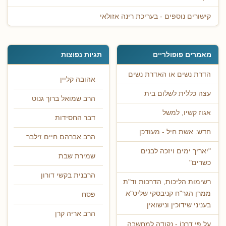
קישורים נוספים - בעריכת רינה אזולאי
מאמרים פופולריים
תגיות נפוצות
הדרת נשים או האדרת נשים
אהובה קליין
עצה כללית לשלום בית
הרב שמואל ברוך גנוט
אגוז קשיו, למשל
דבר החסידות
חדש: אשת חיל - מעודכן
הרב אברהם חיים זילבר
"יאריך ימים ויזכה לבנים
שמירת שבת
כשרים"
הרבנית בקשי דורון
רשימות הליכות, הדרכות וד"ת
ממרן הגר"ח קניבסקי שליט"א
פסח
בעניני שידוכין ונישואין
הרב אריה קרן
עַל פִּי דַרְכּוֹ - נקודה למחשבה