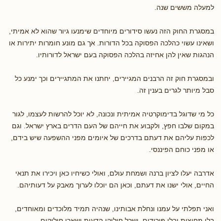
למעלה מששים שנה.
במסגרת החוק הזה נעשו סידורים מיוחדים שימנעו גיור שהוא לא אמיתי,
ושאינו עשוי כהלכה הפסוקה בכל הדורות. אך גם מונע חומרות יתירות או
הנהגות שאין להן אחיזה בהלכה הפסוקה בעם ישראל לדורותיו.
ובמסגרת חוק זה הרבנים המגיירים, יחתנו את המתגיירים וכך ימנע כל
סבל מיותר לגרים בענין זה.
כל מי שדוגל בדימוקרטיה אמיתית ונכונה, לא יוכל להרשות לעצמו, לגור
במקום שלבו חפץ, ולקבוע את חייהם של העם הדרים בארץ ישראל. וגם
לכפות עליהם את דעתם בדרכים של איומים מפני ההשפעה שיש בידם,
או מפני כוחם הפיננסי.
אדרבה יעלו לציון ברנה ושמחת עולם, ואולי כשיחיו כאן ויכירו את תנאי
החיים, אולי ישנו את דעתם, וכאן הם יוכלו לערוך מאבק על דעותיהם.
ואני תפלתי על עמנו ונחלת אבותינו, שנהיה תמיד מלוכדים ומאוחדים,
בלי מחיצות ובלי פירודים, ושכל חילוקי הדעות ישארו חילוקים