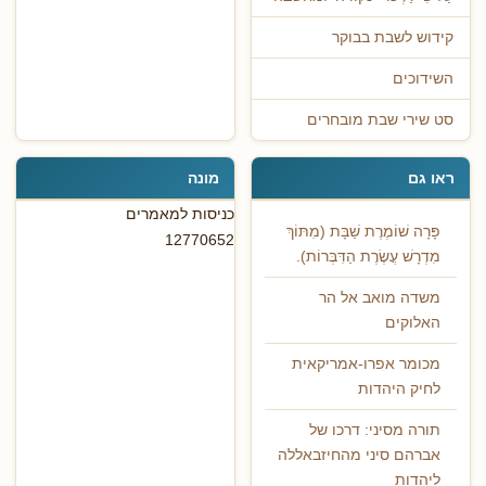
קידוש לשבת בבוקר
השידוכים
סט שירי שבת מובחרים
ראו גם
מונה
כניסות למאמרים
פָּרָה שׁוֹמֶרֶת שַׁבָּת (מִתּוֹךְ
12770652
מִדְרָשׁ עֲשֶׂרֶת הַדִּבְּרוֹת).
משדה מואב אל הר
האלוקים
מכומר אפרו-אמריקאית
לחיק היהדות
תורה מסיני: דרכו של
אברהם סיני מהחיזבאללה
ליהדות