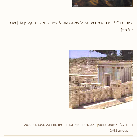
ציורי תנ"ך/ בית המקדש השלישי-הגאולה/ ציירה: אהובה קליין © [ שמן
על בד]
נכתב על ידי
Super User
קטגוריה:
סוף השנה
פורסם ב23 ספטמבר 2020
כניסות: 2451