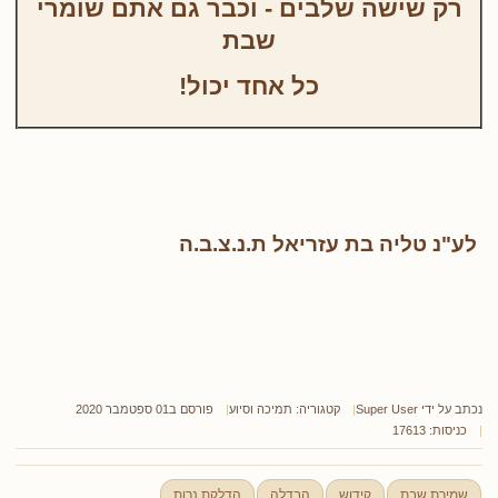
רק שישה שלבים - וכבר גם אתם שומרי
שבת
כל אחד יכול!
לע"נ טליה בת עזריאל ת.נ.צ.ב.ה
נכתב על ידי
Super User
קטגוריה:
תמיכה וסיוע
פורסם ב01 ספטמבר 2020
כניסות: 17613
שמירת שבת
קידוש
הבדלה
הדלקת נרות