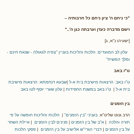
"כי ניחם ה' ציון ניחם כל חרבותיה –
וישם מדברה כעדן וערבתה כגן ה'.."
[ישעיהו נ"א, ג]
עלון לב המועדים: הלכות והליכות בעניין "צפיה לגאולה - שנאת חינם -
ומלך המשיח"
ט"ו באב
ט"ו באב: הרצאות מישיבת בית א-ל
|
שבעא דנחמתא: הרצאות מישיבת
בית א-ל
|
ט"ו באב במשנת החסידות
|
עלון שערי יוסף לטו באב
בין הזמנים
הרב גנוט שליט"א:
בעניני "בין הזמנים"
|
הלכות והליכות חופשה על פי
תורה והלכה
|
א"ב של בין הזמנים
|
פנינים לבין הזמנים
|
איילת השחר
על בין הזמנים
|
דברי הגרי"ש אלישיב על בין הזמנים
|
פסקי הלכות