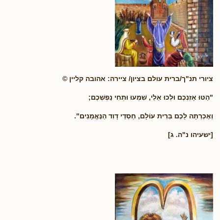
ציורי תנ"ך/ברית עולם בציון/ ציירה: אהובה קליין ©
"
הַטּוּ אָזְנְכֶם וּלְכוּ אֵלַי, שִׁמְעוּ וּתְחִי נַפְשְׁכֶם;
וְאֶכְרְתָה לָכֶם בְּרִית עוֹלָם, חַסְדֵי דָוִד הַנֶּאֱמָנִים
".
[ישעיהו נ"ה. ג]