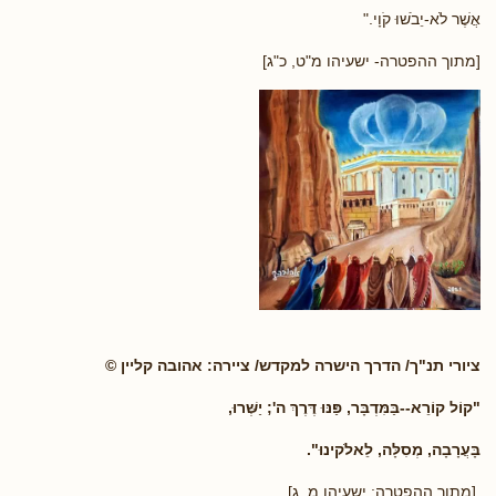
אֲשֶׁר לֹא-יֵבֹשׁוּ קֹוָי."
[מתוך ההפטרה- ישעיהו מ"ט, כ"ג]
ציורי תנ"ך/ הדרך הישרה למקדש/ ציירה: אהובה קליין ©
"קוֹל קוֹרֵא--בַּמִּדְבָּר, פַּנּוּ דֶּרֶךְ ה'; יַשְּׁרוּ,
בָּעֲרָבָה, מְסִלָּה, לֵאלֹקינוּ".
[מתוך ההפטרה: ישעיהו מ, ג]