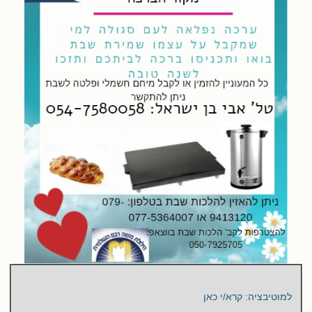
למוטיבציה: קרא/י כאן