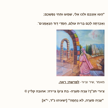
"הַטּוּ אָזְנְכֶם וּלְכוּ אֵלַי, שִׁמְעוּ וּתְחִי נַפְשְׁכֶם;
וְאֶכְרְתָה לָכֶם בְּרִית עוֹלָם, חַסְדֵי דָוִד הַנֶּאֱמָנִים
".
מאמר ,שיר וציור-
לפרשת: ראה.
ציורי תנ"ך\
עֲנִיָּה סֹעֲרָה
- בת ציון/ ציירה: אהובה קליין ©
"עֲנִיָּה סֹעֲרָה, לֹא נֻחָמָה
" [ישעיהו נ"ד, י"א]