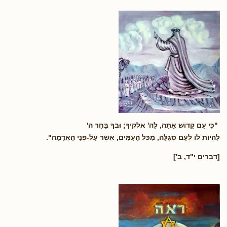
"כִּי עַם קָדוֹשׁ אַתָּה, לַה' אֱלֹקיךָ; וּבְךָ בָּחַר ה'
לִהְיוֹת לוֹ לְעַם סְגֻלָּה, מִכֹּל הָעַמִּים, אֲשֶׁר עַל-פְּנֵי הָאֲדָמָה".
[דברים י"ד, ב']