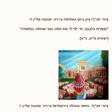
ציורי תנ"ך/ ציון ביום גאולתה/ ציירה: אהובה קליין ©
"וְאָמַרְתְּ בִּלְבָבֵךְ, מִי יָלַד-לִי אֶת-אֵלֶּה, וַאֲנִי שְׁכוּלָה, וְגַלְמוּדָה
"
[ישעיהו מ"ט, כ"א]
ציורי תנ"ך/ נחמה וגאולה בירושלים/ ציירה: אהובה קליין
©