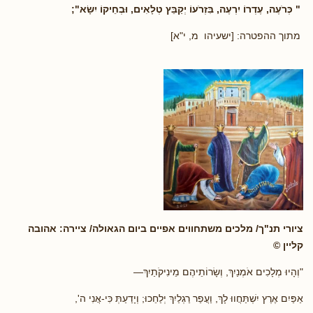
" כְּרֹעֶה, עֶדְרוֹ יִרְעֶה, בִּזְרֹעוֹ יְקַבֵּץ טְלָאִים, וּבְחֵיקוֹ יִשָּׂא";
מתוך ההפטרה: [ישעיהו מ, י"א]
ציורי תנ"ך/ מלכים משתחווים אפיים ביום הגאולה/ ציירה: אהובה
קליין ©
"וְהָיוּ מְלָכִים אֹמְנַיִךְ, וְשָׂרוֹתֵיהֶם מֵינִיקֹתַיִךְ—
אַפַּיִם אֶרֶץ יִשְׁתַּחֲווּ לָךְ, וַעֲפַר רַגְלַיִךְ יְלַחֵכוּ; וְיָדַעַתְּ כִּי-אֲנִי ה',