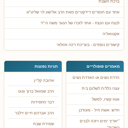
ברכת השבת
אתר עם חומרים דידקטיים מאת הרב אלישע לוי שליט"א
לנצח עם הנצח - אתר לזכרו של הנער משה הי"ד
אקטואליה
קישורים נוספים - בעריכת רינה אזולאי
מאמרים פופולריים
תגיות נפוצות
הדרת נשים או האדרת נשים
אהובה קליין
עצה כללית לשלום בית
הרב שמואל ברוך גנוט
אגוז קשיו, למשל
דבר החסידות
חדש: אשת חיל - מעודכן
הרב אברהם חיים זילבר
"יאריך ימים ויזכה לבנים
שמירת שבת
כשרים"