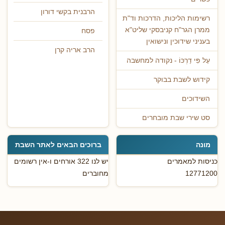
הרבנית בקשי דורון
רשימות הליכות, הדרכות וד"ת
ממרן הגר"ח קניבסקי שליט"א
פסח
בעניני שידוכין ונישואין
הרב אריה קרן
עַל פִּי דַרְכּוֹ - נקודה למחשבה
קידוש לשבת בבוקר
השידוכים
סט שירי שבת מובחרים
מונה
ברוכים הבאים לאתר השבת
כניסות למאמרים
יש לנו 322 אורחים ו-אין רשומים
12771200
מחוברים