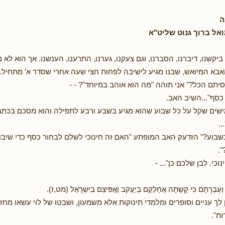
ה
אל ברוך גנוט שליט"א
 ביקשנו, דיברנו, הסברנו, וגם צעקנו, גערנו, התרענו, הענשנו. אך הוא לא 
האבא המיואש, שבנו מגיע לישיבה לפחות חצי שעה אחרי שסדר א' מתחיל.
יתם הכל?" אני תוהה "מה הוא אוהב במיוחד"? - -
כסף"...השיב האב.
מישים שקל על כל שבוע שהוא מגיע בשבע ורבע לתפילה והוא מסכם בכתב
..
בוע?" הזדעק האב המופתע "האם זה חינוכי לשלם לבחור כסף כדי שיבוא
.
וכי. לבן שלכם כן"... -
 וְעֶבְרָתָם כִּּי קָשָתָה אֲחַלְקֵם בְיַעֲקֹב וַאֲפִּיצֵם בְיִּשְרָאֵל (מט,ז).
ן לך עניים וסופרים ומלמדי תינוקות אלא משמעון, ושבטו של לוי עשאו מחז
ת".