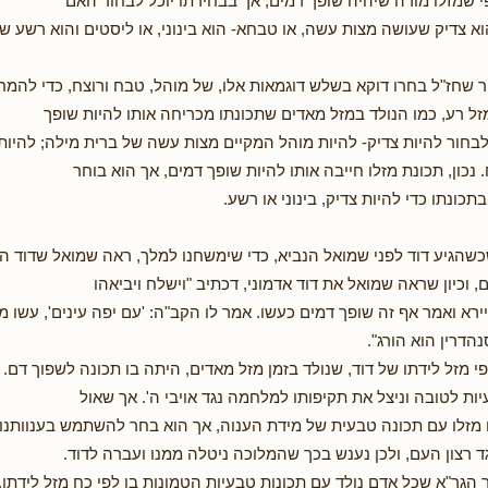
 שמזלו מורה שיהיה שופך דמים, אך בבחירתו יוכל לבחור האם
וא צדיק שעושה מצות עשה, או טבחא- הוא בינוני, או ליסטים והוא רשע שו
ר שחז"ל בחרו דוקא בשלש דוגמאות אלו, של מוהל, טבח ורוצח, כדי להמח
ל רע, כמו הנולד במזל מאדים שתכונתו מכריחה אותו להיות שופך
לבחור להיות צדיק- להיות מוהל המקיים מצות עשה של ברית מילה; להיות ב
. נכון, תכונת מזלו חייבה אותו להיות שופך דמים, אך הוא בוחר
ונתו כדי להיות צדיק, בינוני או רשע.
שהגיע דוד לפני שמואל הנביא, כדי שימשחנו למלך, ראה שמואל שדוד הוא 
, וכיון שראה שמואל את דוד אדמוני, דכתיב "וישלח ויביאהו
יירא ואמר אף זה שופך דמים כעשו. אמר לו הקב"ה: 'עם יפה עינים', עשו מ
הדרין הוא הורג".
י מזל לידתו של דוד, שנולד בזמן מזל מאדים, היתה בו תכונה לשפוך דם
ות לטובה וניצל את תקיפותו למלחמה נגד אויבי ה'. אך שאול
מזלו עם תכונה טבעית של מידת הענוה, אך הוא בחר להשתמש בענוותנו
ד רצון העם, ולכן נענש בכך שהמלוכה ניטלה ממנו ועברה לדוד.
 הגר"א שכל אדם נולד עם תכונות טבעיות הטמונות בו לפי כח מזל לידתו,