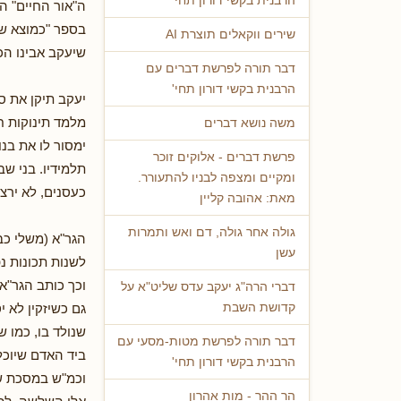
הרבנית בקשי דורון תחי'
ה"אור החיים" ה
בספר "כמוצא של
שירים ווקאלים תוצרת AI
שיעקב אבינו הכי
דבר תורה לפרשת דברים עם
הרבנית בקשי דורון תחי'
יעקב תיקן את סע
מלמד תינוקות ח
משה נושא דברים
ימסור לו את בנו
פרשת דברים - אלוקים זוכר
תלמידיו. בני שב
ומקיים ומצפה לבניו להתעורר.
כעסנים, לא ירצ
מאת: אהובה קליין
גולה אחר גולה, דם ואש ותמרות
הגר"א (משלי כב
עשן
לשנות תכונות נפ
וכך כותב הגר"א ז"ל ע
דברי הרה"ג יעקב עדס שליט"א על
גם כשיזקין לא י
קדושת השבת
שנולד בו, כמו ש
דבר תורה לפרשת מטות-מסעי עם
ביד האדם שיוכל 
הרבנית בקשי דורון תחי'
וכמ"ש במסכת שב
הר ההר - מות אהרון