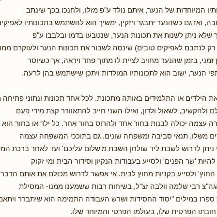
תיו המיוחדות של הנער, איתם נולד ע"פ מזלו, ולחנכו בכך שינתב
בה, ואז גם כשהנער יתבגר ויזקין, ימשיך הוא להשתמש בתכונותיו לאפיקים
ך שלא ניתן לשנות את תכונות הנער, שנטבעו בדמו ובלבבו ע"פ
 רק לנתבם לאפיקים טובים) שינסה לשבור את תכונות הנער ולעוקרם ממנו,
זמני, בזמן שהנער מחויב לציית לו מתוך פחד ויראה, אך כשיוסר
י הנער, ישוב הוא לתכונותיו המולדות ויתכן שישתמש בהן לרעה.
ת הילדים או התלמידים באותה מתכונת. לכל אחד תכונות ונתוני פתיחה מ
 ולהקשיב, לשאול ולדון, ואילו השני חייב להתאוורר קצת מידי פעם
ה עצמה יכולה לבנות בחור אחד ולהרוס בחור אחר. כל ילד או בחור הוא 
ים משלו, תנאי סביבה ומשפחה שונים. גם בתוככי המשפחה עצמה
י ניתן לדרוש לשבת ליד שולחן השבת מ'שלום עליכם' ועד לאחר ברכת המזון
להיות 'שר הפנים' ולסייע בעבודות הנקיון וסידור הבית ומי זקוק
 החוץ' ולסייע בקניות מחוץ לבית. אי אפשר לדרוש מכולם את אותם הדברי
גה"צ רבי שלמה וולבה זצ"ל, בשיחות רבות ששמענו ממנו- המסילת
 ספרו במילים "יסוד החסידות ושרש העבודה התמימה הוא שיתברר ויתא
 חובתו הפרטית שלו, בעולמו הפרטי והמיוחד שלו.