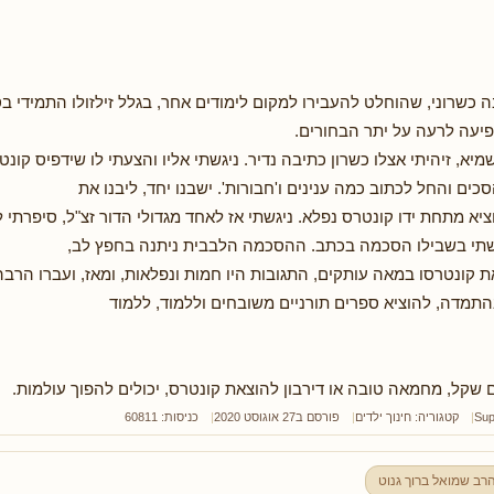
 כשרוני, שהוחלט להעבירו למקום לימודים אחר, בגלל זילזולו התמידי ב
יעה לרעה על יתר הבחורים.
מיא, זיהיתי אצלו כשרון כתיבה נדיר. ניגשתי אליו והצעתי לו שידפיס קונט
כים והחל לכתוב כמה ענינים ו'חבורות'. ישבנו יחד, ליבנו את
יא מתחת ידו קונטרס נפלא. ניגשתי אז לאחד מגדולי הדור זצ"ל, סיפרתי ל
קשתי בשבילו הסכמה בכתב. ההסכמה הלבבית ניתנה בחפץ לב,
 קונטרסו במאה עותקים, התגובות היו חמות ונפלאות, ומאז, ועברו הרבה
תמדה, להוציא ספרים תורניים משובחים וללמוד, ללמוד
שקל, מחמאה טובה או דירבון להוצאת קונטרס, יכולים להפוך עולמות.
Sup
קטגוריה:
חינוך ילדים
פורסם ב27 אוגוסט 2020
כניסות: 60811
רב שמואל ברוך גנוט