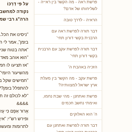
פרשת ראה - מה הקשר בין ראייה -
עַל פִּי דַרְכּוֹ
לשליחותו של אדם?
נקודה למחשב
הרה"ג רבי שמו
הראיה - לדרך טובה
דבר תורה לפרשת ראה עם
"ניסינו את הכל.
הרבנית בקשי דורון תחי'
בזמן", אמר לי 
דבר תורה לפרשת עקב עם הרבנית
"אתה בטוח שניס
בקשי דורון תחי'
"הוא אוהב מאד 
"אז תציעו לו ח
הזכיה באהבת ה'
מהשיעור היומי".
פרשת עקב - מה הקשר בין מעלת
"חמישים שקל בש
ארץ ישראל למצוותיה?
להתפלל בזמן??"
"לא לכולם זה חינ
פרשת ואתחנן - מהי שבת נחמו,
&&&&
ואימתי נחשב חכמים
אָרוּר אַפָם כִּּי עָז
ה' הוא האלוקים
ופירש רש"י: "אי
דבר תורה לפרשת ואתחנן עם
לתרומות ומעשרו