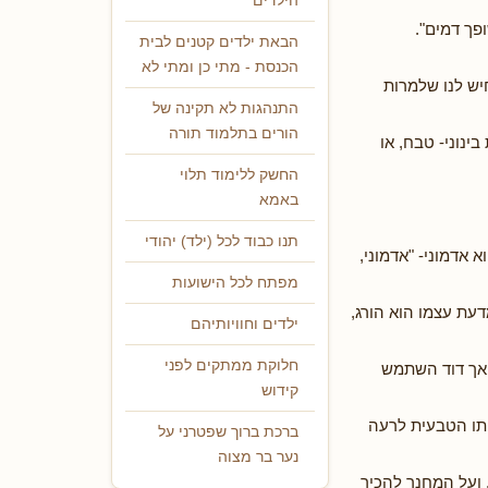
הילדים
פך דמים".
הבאת ילדים קטנים לבית
הכנסת - מתי כן ומתי לא
יש לנו שלמרות
התנהגות לא תקינה של
הורים בתלמוד תורה
ינוני- טבח, או
החשק ללימוד תלוי
באמא
תנו כבוד לכל (ילד) יהודי
אדמוני- "אדמוני,
מפתח לכל הישועות
דעת עצמו הוא הורג,
ילדים וחוויותיהם
חלוקת ממתקים לפני
. אך דוד השתמש
קידוש
תו הטבעית לרעה
ברכת ברוך שפטרני על
נער בר מצוה
 ועל המחנך להכיר