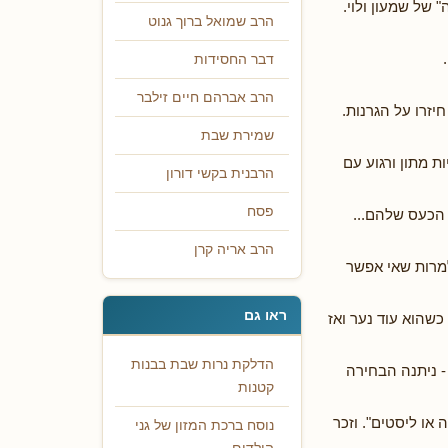
 של שמעון ולוי.
הרב שמואל ברוך גנוט
דבר החסידות
הרב אברהם חיים זילבר
יזרו על הגרנות.
שמירת שבת
ת מתון ורגוע עם
הרבנית בקשי דורון
פסח
 הכעס שלהם...
הרב אריה קרן
למרות שאי אפשר
ראו גם
ך גו' כשהוא עוד נער ואז
הדלקת נרות שבת בבנות
 - ניתנה הבחירה
קטנות
או ליסטים". וזכר
נוסח ברכת המזון של גני