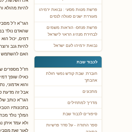
אלו השלשה, לפי
להיות מהולא וה
פרשת מטות מסעי : נבואת ירמיהו
מעוררת ישנים סגולה לנסים
הגר"א ז"ל מסבי
פרשת פנחס- הוראות משמים
שהאדם נולד במז
לבחירת מנהיג הראוי לישראל
דמים, יכול הוא 
נבואת ירמיהו לעם ישראל
להיות גנב ורוצח
האם להשתמש בתכ
לכבוד שבת
חז"ל מספרים שכ
חוברת: שבת קודש נפשי חולת
כאילו שופך דמים
אהבתך
והוא אדמוני, נת
מתכונים
אבל זה מדעת סנ
הגר"א כותב שלפ
מדריך למתחילים
בתכונותיו הטבעי
סיפורים לכבוד שבת
המלך נולד מכח 
ולא עמד איתן נג
ספר התודה - על סדר פרשיות
לאור זאת מסביר
התורה