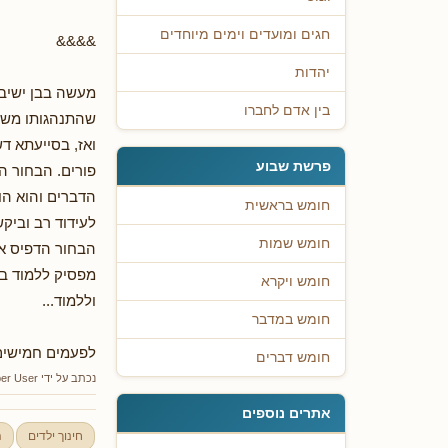
חגים ומועדים וימים מיוחדים
&&&&
יהדות
מעשה בבן ישיבה
בין אדם לחברו
שהתנהגותו משפ
ואז, בסייעתא דש
פרשת שבוע
פורים. הבחור הס
הדברים והוא הוצ
חומש בראשית
לעידוד רב ובי
חומש שמות
הבחור הדפיס את
מפסיק ללמוד בה
חומש ויקרא
וללמוד...
חומש במדבר
לפעמים חמישים 
חומש דברים
נכתב על ידי
er User
אתרים נוספים
חינוך ילדים
ה