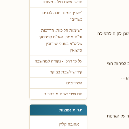
חדש: אשת חיל - מעודכן
"יאריך ימים ויזכה לבנים
כשרים"
רשימות הליכות, הדרכות
מוכן לקום לתפילה
וד"ת ממרן הגר"ח קניבסקי
שליט"א בעניני שידוכין
ונישואין
עַל פִּי דַרְכּוֹ - נקודה למחשבה
 לפחות חצי
קידוש לשבת בבוקר
 - -
השידוכים
סט שירי שבת מובחרים
תגיות נפוצות
ר על הגרנות
אהובה קליין