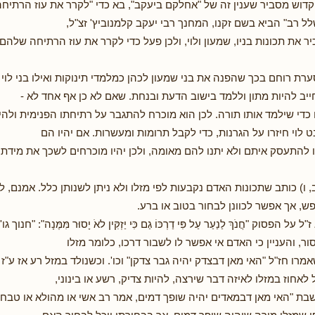
קדוש מסביר שענין זה של "אחלקם ביעקב", בא כדי "לקרר את עוז הרתיחה"
ל רב" הביא בשם זקנו, המחנך רבי יעקב קלמנוביץ' זצ"ל,
ר את תכונות בניו, שמעון ולוי, ולכן פעל כדי לקרר את עוז הרתיחה שלהם.
רת רוחם בכך שהפנה את בני שמעון לכהן כמלמדי תינוקות ואילו בני לוי ח
ייב להיות מתון וללמד בישוב הדעת ובנחת. שאם לא כן אף אחד לא -
 כדי שילמד אותו תורה. לכן הוא מוכרח להתגבר על רתיחתו הפנימית ולהיו
ט לוי חיזרו על הגרנות, כדי לקבל תרומות ומעשרות. אם יהיו הם
ו להתעסק איתם ולא יתנו להם מאומה, ולכן יהיו מוכרחים לשכך את מידת
, ו) כותב שתכונות האדם נקבעות לפי מזלו ולא ניתן לשנותן כלל. אמנם, 
ש, אך אפשר לכוונן לבחור בטוב או ברע.
ל הפסוק "חֲנֹךְ לַנַעַר עַל פִּי דַרְכּוֹ גַם כִּּי יַזְקִּין לאֹ יָסוּר מִּמֶּנָה": "חנו
סור, והעניין כי האדם אי אפשר לו לשבור דרכו, כלומר מזלו
אמרו חז"ל "האי מאן דבצדק יהיה גבר צדקן" וכו'. וכשנולד במזל רע אז ע"ז
לאחוז במזלו לאיזה דבר שירצה, להיות צדיק, רשע או בינוני,
ת "האי מאן דבמאדים יהיה שופך דמים, אמר רב אשי או מהולא או טבחה 