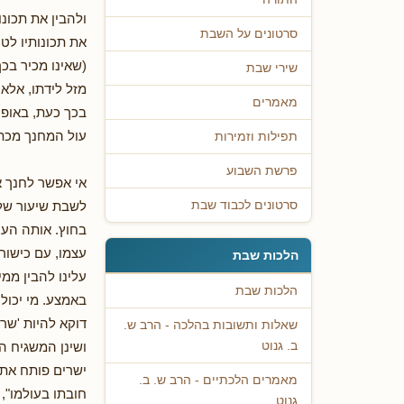
ולהבין את תכונו
סרטונים על השבת
את תכונותיו לטו
(שאינו מכיר בכ
שירי שבת
מזל לידתו, אלא
מאמרים
בכך כעת, באופן 
עול המחנך מכתפ
תפילות וזמירות
פרשת השבוע
אי אפשר לחנך א
לשבת שיעור שלם
סרטונים לכבוד שבת
בחוץ. אותה הער
עצמו, עם כישור
הלכות שבת
עלינו להבין ממ
הלכות שבת
באמצע. מי יכול 
דוקא להיות 'שר
שאלות ותשובות בהלכה - הרב ש.
ושינן המשגיח ה
ב. גנוט
ישרים פותח את
מאמרים הלכתיים - הרב ש. ב.
חובתו בעולמו",
גנוט