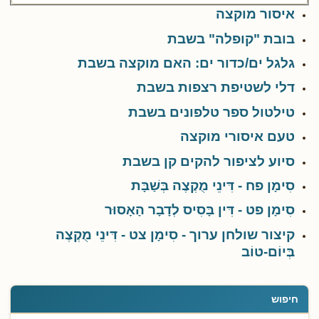
איסור מוקצה
בובת "קופלה" בשבת
גלגל ים/כדור ים: האם מוקצה בשבת
דלי לשטיפת רצפות בשבת
טילטול ספר טלפונים בשבת
טעם איסורי מוקצה
סיוע לציפור להקים קן בשבת
סִימָן פח - דִּינֵי מֻקְצֶה בְּשַׁבָּת
סִימָן פט - דִּין בָּסִיס לְדָבָר הָאָסוּר
קיצור שולחן ערוך - סִימָן צט - דִּינֵי מֻקְצֶה
בְּיוֹם-טוֹב
חיפוש