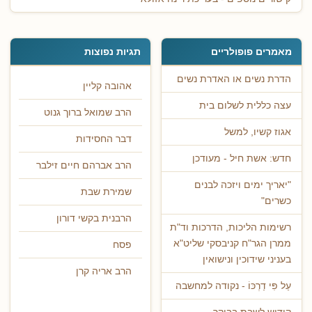
מאמרים פופולריים
תגיות נפוצות
הדרת נשים או האדרת נשים
אהובה קליין
עצה כללית לשלום בית
הרב שמואל ברוך גנוט
אגוז קשיו, למשל
דבר החסידות
חדש: אשת חיל - מעודכן
הרב אברהם חיים זילבר
"יאריך ימים ויזכה לבנים
שמירת שבת
כשרים"
הרבנית בקשי דורון
רשימות הליכות, הדרכות וד"ת
ממרן הגר"ח קניבסקי שליט"א
פסח
בעניני שידוכין ונישואין
הרב אריה קרן
עַל פִּי דַרְכּוֹ - נקודה למחשבה