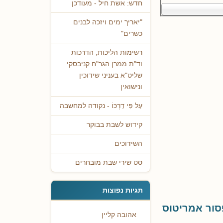
חדש: אשת חיל - מעודכן
"יאריך ימים ויזכה לבנים
כשרים"
רשימות הליכות, הדרכות
וד"ת ממרן הגר"ח קניבסקי
שליט"א בעניני שידוכין
ונישואין
עַל פִּי דַרְכּוֹ - נקודה למחשבה
קידוש לשבת בבוקר
השידוכים
סט שירי שבת מובחרים
תגיות נפוצות
סור אמריטוס
אהובה קליין