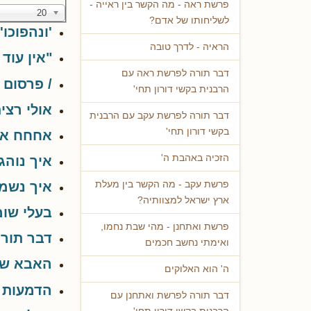
פרשת ראה - מה הקשר בין ראייה -
20
לשליחותו של אדם?
'ונהפוכו
הראיה - לדרך טובה
"אין עוד
דבר תורה לפרשת ראה עם
/ פרסום 
הרבנית בקשי דורון תחי'
אולי רצי
דבר תורה לפרשת עקב עם הרבנית
בקשי דורון תחי'
אחחח איז
הזכיה באהבת ה'
איך נוה
איך נשמ
פרשת עקב - מה הקשר בין מעלת
ארץ ישראל למצוותיה?
בעלי שומ
פרשת ואתחנן - מהי שבת נחמו,
דבר תורה
ואימתי נחשב חכמים
האבא של 
ה' הוא האלוקים
הדמעות ש
דבר תורה לפרשת ואתחנן עם