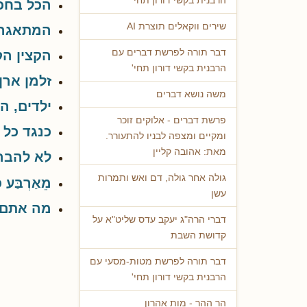
הרבנית בקשי דורון תחי'
הכל בחכ
שירים ווקאלים תוצרת AI
המתאגרף
דבר תורה לפרשת דברים עם
הקצין הק
הרבנית בקשי דורון תחי'
זלמן ארן
משה נושא דברים
ילדים, ה
פרשת דברים - אלוקים זוכר
כנגד כל ה
ומקיים ומצפה לבניו להתעורר.
מאת: אהובה קליין
לא להבה
גולה אחר גולה, דם ואש ותמרות
מֵאַרְבַּע כ
עשן
מה אתם 
דברי הרה"ג יעקב עדס שליט"א על
קדושת השבת
דבר תורה לפרשת מטות-מסעי עם
הרבנית בקשי דורון תחי'
הר ההר - מות אהרון