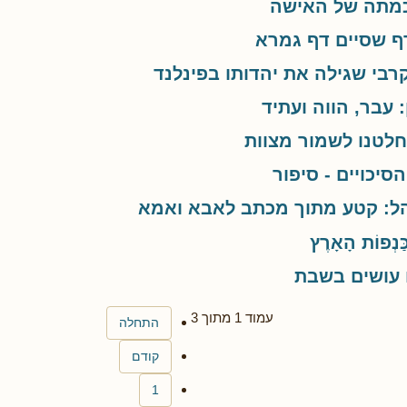
מתה של האישה
 שסיים דף גמרא
רבי שגילה את יהדותו בפינלנד
: עבר, הווה ועתיד
חלטנו לשמור מצוות
סיכויים - סיפור
ל: קטע מתוך מכתב לאבא ואמא
ַּנְפוֹת הָאָרֶץ
עושים בשבת
עמוד 1 מתוך 3
התחלה
קודם
1