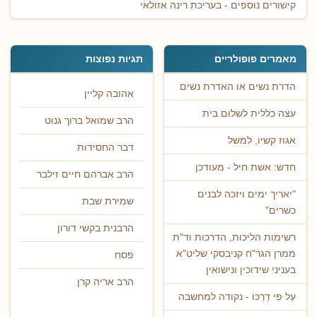
קישורים נוספים - בעריכת רינה אזולאי
מאמרים פופולריים
תגיות נפוצות
הדרת נשים או האדרת נשים
אהובה קליין
עצה כללית לשלום בית
הרב שמואל ברוך גנוט
אגוז קשיו, למשל
דבר החסידות
חדש: אשת חיל - מעודכן
הרב אברהם חיים זילבר
"יאריך ימים ויזכה לבנים
שמירת שבת
כשרים"
הרבנית בקשי דורון
רשימות הליכות, הדרכות וד"ת
ממרן הגר"ח קניבסקי שליט"א
פסח
בעניני שידוכין ונישואין
הרב אריה קרן
עַל פִּי דַרְכּוֹ - נקודה למחשבה