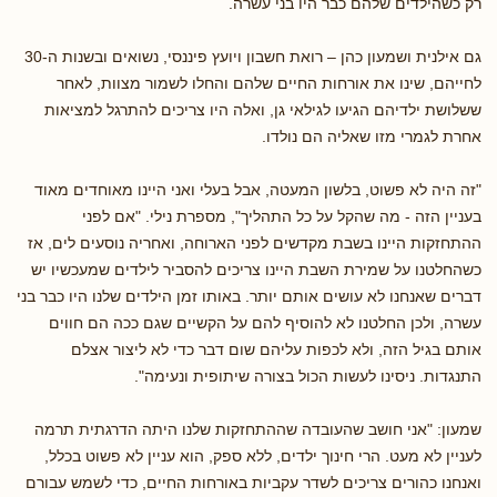
רק כשהילדים שלהם כבר היו בני עשרה.
גם אילנית ושמעון כהן – רואת חשבון ויועץ פיננסי, נשואים ובשנות ה-30
לחייהם, שינו את אורחות החיים שלהם והחלו לשמור מצוות, לאחר
ששלושת ילדיהם הגיעו לגילאי גן, ואלה היו צריכים להתרגל למציאות
אחרת לגמרי מזו שאליה הם נולדו.
"זה היה לא פשוט, בלשון המעטה, אבל בעלי ואני היינו מאוחדים מאוד
בעניין הזה - מה שהקל על כל התהליך", מספרת נילי. "אם לפני
ההתחזקות היינו בשבת מקדשים לפני הארוחה, ואחריה נוסעים לים, אז
כשהחלטנו על שמירת השבת היינו צריכים להסביר לילדים שמעכשיו יש
דברים שאנחנו לא עושים אותם יותר. באותו זמן הילדים שלנו היו כבר בני
עשרה, ולכן החלטנו לא להוסיף להם על הקשיים שגם ככה הם חווים
אותם בגיל הזה, ולא לכפות עליהם שום דבר כדי לא ליצור אצלם
התנגדות. ניסינו לעשות הכול בצורה שיתופית ונעימה".
שמעון: "אני חושב שהעובדה שההתחזקות שלנו היתה הדרגתית תרמה
לעניין לא מעט. הרי חינוך ילדים, ללא ספק, הוא עניין לא פשוט בכלל,
ואנחנו כהורים צריכים לשדר עקביות באורחות החיים, כדי לשמש עבורם