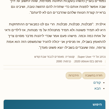
נפסדים בעניין כלשהו בעקבות החלטה מסוימת, שווה לחשוב על דרך
שבה אפשר לפצות אותם כדי שתהיה להם הרגשה טובה, ושיבינו גם
בראייה קצרת הטווח שלהם שהדברים הם לא לרעתם".
אילנית: :"סבלנות, סבלנות, סבלנות. הרי גם לנו כמבוגרים ההתחזקות
היא לא תמיד פשוטה ולא תמיד מתנהלת על מי מנוחות, אז לילדים ודאי
על אחת כמה וכמה. מישהו פעם אמר שכדי ליהנות מדבר מסוים צריך
להתאמץ בשבילו, אז מניסיון אני יכולה להעיד שהמשפט הזה הוא אמת
צרופה, ומה שעובדים בשבילו יוצא פשוט מעדן".
נכתב על ידי
Super User
קטגוריה:
מאמרים לכבוד שבת קודש
פורסם ב02 אוגוסט 2020
כניסות: 2000
חזרה בתשובה
הידברות
קודם
הבא
חיפוש