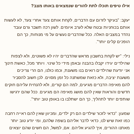
אילו טיפים תוכלו לתת להורים שנמצאים באותו מצב?
יעקב: "בעיקר לזרום עם הדברים, לקחת אותם צעד אחרי צעד, לא לעשות
אותם בכוחניות ובטח שלא לערב איומים. לשון רכה תשבר גרם עובד
נהדר במצבים האלה. ככל שהדברים נעשים על מי מנוחות, כך הם
הופכים קלים יותר".
נילי: "יש לקחת בחשבון מראש שהדברים יהיו לא פשוטים, ולא לצפות
שהילדים יגידו יקבלו בהבנה ובאפן מידי כל שינוי. ויותר מכל, כאשת חינוך
אני יודעת שהילדים רואים בנו משענת, וכמו כולנו, הם הרי צריכים
משענת יציבה, ולא כזאת שמשתנה כל זמן מסוים. לכן חשוב להסביר
להם מאיפה הדברים מגיעים, למה הם קורים, ולא להנחית עליהם חוקים
חדשים והוראות שאין להם מושג מאיפה הם מגיעים. ככל שהם ירגישו
שותפים יותר לתהליך, כך הם ישתלבו בו באופן טוב יותר".
שמעון: "כדאי לזכור שילדים הם רק ילדים, ומכיוון שאין להם ראייה רחבה
כמו זאת שיש לנו, כדאי לדבר אליהם בשפה שלהם, ומי יודע טוב יותר
מאתנו ההורים, איך להגיע אליהם. אם, למשל, הם חשים שהם יוצאים