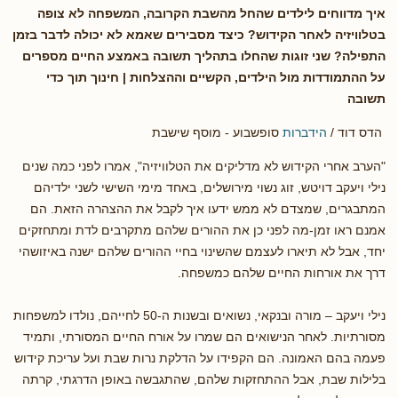
איך מדווחים לילדים שהחל מהשבת הקרובה, המשפחה לא צופה
בטלוויזיה לאחר הקידוש? כיצד מסבירים שאמא לא יכולה לדבר בזמן
התפילה? שני זוגות שהחלו בתהליך תשובה באמצע החיים מספרים
על ההתמודדות מול הילדים, הקשיים וההצלחות | חינוך תוך כדי
תשובה
הדס דוד /
הידברות
סופשבוע - מוסף שישבת
"הערב אחרי הקידוש לא מדליקים את הטלוויזיה", אמרו לפני כמה שנים
נילי ויעקב דויטש, זוג נשוי מירושלים, באחד מימי השישי לשני ילדיהם
המתבגרים, שמצדם לא ממש ידעו איך לקבל את ההצהרה הזאת. הם
אמנם ראו זמן-מה לפני כן את ההורים שלהם מתקרבים לדת ומתחזקים
יחד, אבל לא תיארו לעצמם שהשינוי בחיי ההורים שלהם ישנה באיזושהי
דרך את אורחות החיים שלהם כמשפחה.
נילי ויעקב – מורה ובנקאי, נשואים ובשנות ה-50 לחייהם, נולדו למשפחות
מסורתיות. לאחר הנישואים הם שמרו על אורח החיים המסורתי, ותמיד
פעמה בהם האמונה. הם הקפידו על הדלקת נרות שבת ועל עריכת קידוש
בלילות שבת, אבל ההתחזקות שלהם, שהתגבשה באופן הדרגתי, קרתה