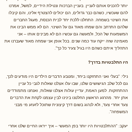
יותר להכניס אותם לעניין. בעניין הברכות ונטילת הידיים, למשל, אמרנו
להם שעכשיו, כשהם כבר גדולים, הם יכולים להצטרף אלינו, והם קיבלו
את השינוי בשמחה. התחלנו ללכת יחד לבית הכנסת, מעגל החברים
שלהם התרחב והם שמחו מאוד גם על השינוי. הם לא ממש הבינו את
המשמעות של הכל, ולמעשה גם עכשיו הם לא מבינים אותו – אני
מאמינה שזה ייקח עוד כמה שנים. בכל אופן אני שמחה מאוד שעברנו את
התהליך איתם כשהם היו בגיל צעיר כל כך".
היו התלבטויות בדרך?
נילי: "בעלי ואני התחזקנו ביחד, ומטבע הדברים הילדים היו מודעים לכך,
גם לכל שלב הגישושים שלנו, שבו עלו אצלנו שאלות לגבי כל עניין
ההתחזקות. למען האמת, עדיין עולות אצלנו שאלות, ואנחנו מתמודדים
אתן יחד. מהרגע הראשון החלטנו בינינו לבין עצמנו לקחת את הדברים
צעד אחרי צעד, ולא לנהוג בשום דרך קיצונית שתוכל לזעזע מי מבני
המשפחה".
יעקב: "ההתלבטויות היו יותר בפן המעשי – איך ייראו החיים שלנו אחרי