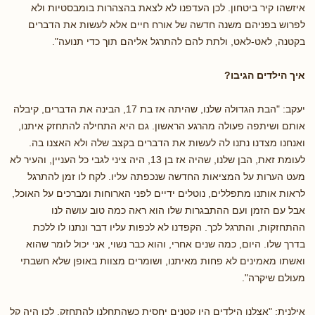
איזשהו קיר ביטחון. לכן העדפנו לא לצאת בהצהרות בומבסטיות ולא
לפרוש בפניהם משנה חדשה של אורח חיים אלא לעשות את הדברים
בקטנה, לאט-לאט, ולתת להם להתרגל אליהם תוך כדי תנועה".
איך הילדים הגיבו?
יעקב: "הבת הגדולה שלנו, שהיתה אז בת 17, הבינה את הדברים, קיבלה
אותם ושיתפה פעולה מהרגע הראשון. גם היא התחילה להתחזק איתנו,
ואנחנו מצדנו נתנו לה לעשות את הדברים בקצב שלה ולא האצנו בה.
לעומת זאת, הבן שלנו, שהיה אז בן 13, היה ציני לגבי כל העניין, והעיר לא
מעט הערות על המציאות החדשה שנכפתה עליו. לקח לו זמן להתרגל
לראות אותנו מתפללים, נוטלים ידיים לפני הארוחות ומברכים על האוכל,
אבל עם הזמן ועם ההתבגרות שלו הוא ראה כמה טוב עושה לנו
ההתחזקות, והתרגל לכך. הקפדנו לא לכפות עליו דבר ונתנו לו ללכת
בדרך שלו. היום, כמה שנים אחרי, והוא כבר נשוי, אני יכול לומר שהוא
ואשתו מאמינים לא פחות מאיתנו, ושומרים מצוות באופן שלא חשבתי
מעולם שיקרה".
אילנית: "אצלנו הילדים היו קטנים יחסית כשהתחלנו להתחזק, לכן היה קל