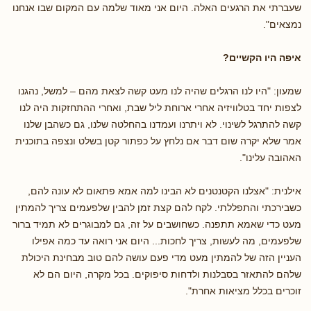
שעברתי את הרגעים האלה. היום אני מאוד שלמה עם המקום שבו אנחנו
נמצאים".
איפה היו הקשיים?
שמעון: "היו לנו הרגלים שהיה לנו מעט קשה לצאת מהם – למשל, נהגנו
לצפות יחד בטלוויזיה אחרי ארוחת ליל שבת, ואחרי ההתחזקות היה לנו
קשה להתרגל לשינוי. לא ויתרנו ועמדנו בהחלטה שלנו, גם כשהבן שלנו
אמר שלא יקרה שום דבר אם נלחץ על כפתור קטן בשלט ונצפה בתוכנית
האהובה עלינו".
אילנית: "אצלנו הקטנטנים לא הבינו למה אמא פתאום לא עונה להם,
כשבירכתי והתפללתי. לקח להם קצת זמן להבין שלפעמים צריך להמתין
מעט כדי שאמא תתפנה. כשחושבים על זה, גם למבוגרים לא תמיד ברור
שלפעמים, מה לעשות, צריך לחכות... היום אני רואה עד כמה אפילו
העניין הזה של להמתין מעט מדי פעם עושה להם טוב מבחינת היכולת
שלהם להתאזר בסבלנות ולדחות סיפוקים. בכל מקרה, היום הם לא
זוכרים בכלל מציאות אחרת".