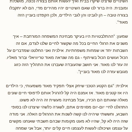
השינויים שרצינו שיקרו בבית ואיך לעשות אותם בצורה נכונה, מושכלת
ומובנית. היה ברור לנו שאם השינויים יהיו מהירים מדי, הם לא יתקבלו
בצורה טובה – הן לגבינו והן לגבי הילדים, ולכן הקפדנו בעניין הזה
מאוד".
שמעון: "ההתלבטויות היו בעיקר מבחינת המשפחה המורחבת – איך
משנים את הרגלי החיים בכל מה שקשור לחיים שלנו לצדם, אם זה
השבתות יחד או שמחות משפחתיות. אילנית ואני החלטנו שמדברים על
הכול ועושים הכול בשיתוף - גם מה שנראה מאוד טריוויאלי וברור מאליו.
זה עזר לנו מאוד. אני חושב שהעובדה שעברנו את התהליך הזה כזוג
מגובש עזרה לנו מאוד בעניין".
אילנית: "גם הקטע הטכני שיחק אצלי תפקיד מאוד משמעותי, כי הילדים
היו אז קטנים מאוד. אז אמנם היה קל להרגיל אותם לדפוסי חיים שונים
מאלה שאותם הם הכירו, אבל מבחינה מעשית זה היה לא פשוט.
התרגלנו לחיי יום-יום מסוימים אתם, לשגרה כלשהי שיצרנו לנו בסופי
השבוע, וחששתי שיהיה לנו קשה לשנות את ההרגלים האלה. אני מודה
שזה היה לא קל, שהיו לא מעט מקומות שבהם חשבתי שאנחנו מקשים
על עצמנו ושיכולנו לעשות לעצמנו חיים קלים יותר, אבל אני שמחה