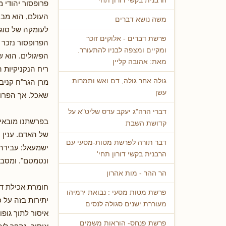
הרבנית בקשי דורון תחי'
פרופסור יהודי 
העולם, הוא מבין
משה נושא דברים
לעומקה של סוגי
פרשת דברים - אלוקים זוכר
הפרופסור נזכר ש
ומקיים ומצפה לבניו להתעורר.
הפיגולים. הוא 
מאת: אהובה קליין
ריח הנקניקיות ה
גולה אחר גולה, דם ואש ותמרות
מרן הגר"ח קניב
עשן
שאכל. אך הפרופ
דברי הרה"ג יעקב עדס שליט"א על
בפרשתנו מובאים
קדושת השבת
של האדם. ענין 
דבר תורה לפרשת מטות-מסעי עם
ישמעאל: עבירה
הרבנית בקשי דורון תחי'
ונטמטם". ומסבי
הר ההר - מות אהרון
חומרת אכילת דב
פרשת מטות מסעי : נבואת ירמיהו
יתירות בזה על 
מעוררת ישנים סגולה לנסים
איסור לתוך גופ
פרשת פנחס- הוראות משמים