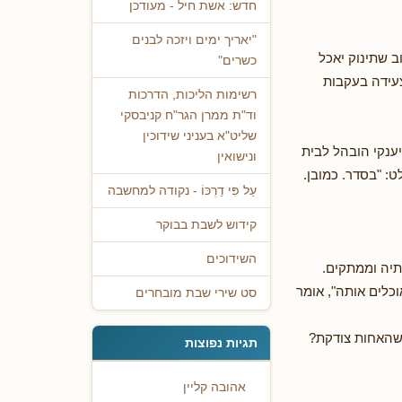
חדש: אשת חיל - מעודכן
"יאריך ימים ויזכה לבנים
 שתינוק יאכל
כשרים"
צעידה בעקבות
רשימות הליכות, הדרכות
וד"ת ממרן הגר"ח קניבסקי
שליט"א בעניני שידוכין
יענקי הובהל לבית
ונישואין
: "בסדר. כמובן.
עַל פִּי דַרְכּוֹ - נקודה למחשבה
קידוש לשבת בבוקר
השידוכים
שתיה וממתקים.
אנחנו לא אוכלים אותה", אומר
סט שירי שבת מובחרים
 שהאחות צודקת?
תגיות נפוצות
אהובה קליין