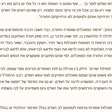
ס ושלום לומר כך … ואף אמנם כי האמת הוא כי כל אלו יש בהם מזג רע ו
וי רע גם כן. אבל אין זה עיקר טעם המצוה. רק שאינם ראוים אל האדם
 הרחיקה אותם ולפעמים לא הרחיקתם התורה".
ותב: "איסור המאכלים שאסרה התורה, כבר חשבו הרבה מהמפרשים שהו
וחלילה לי מלהאמין בו, לפי שאין הדבר כן, היה ספק תורת האלוקים במדר
ינו הרואות כי האומות האוכלות בשר חזיר, השקץ והעכבר, ושאר בעלי החי
ורה האלוקית לא באה לרפא את הגוף ולדאוג לבריאותו, אלא לדאוג לבריא
 אסרה התורה את המאכלים, לפי שהם מתעבים ומשקצים את הנפש הטהור
מסילת ישרים' חילק בין אכילת נבילות האסורים והרעים מצד עצמם, לבי
א משום שהם עצמם מאכלים המזיקים לגוף ונפש האדם. רבנו הרמח"ל ס
ת העבירה, המשפיע לרעה על האדם, יש גם את המימד של 'חפצא של איס
והשקצים והרמשים לתוך גופו של האדם והם משפיעים על לבו ונשמתו של
אכלות אסורות גורמות לטמטום לב האדם בגלל האיסור ההלכתי או בגלל