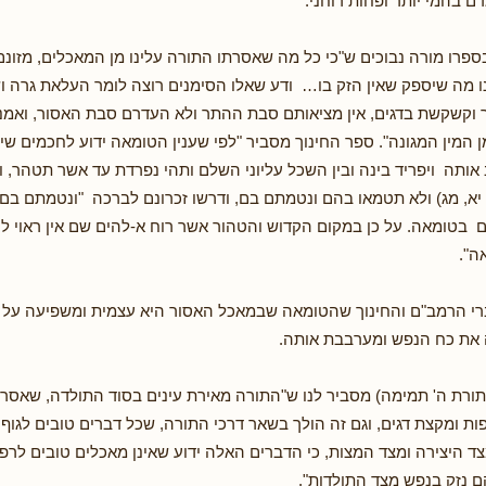
ם בהמי יותר ופחות רוחני.
פרו מורה נבוכים ש"כי כל מה שאסרתו התורה עלינו מן המאכלים, מזונם מ
ו מה שיספק שאין הזק בו… ודע שאלו הסימנים רוצה לומר העלאת גרה 
 וקשקשת בדגים, אין מציאותם סבת ההתר ולא העדרם סבת האסור, ואמנם
 המין המגונה". ספר החינוך מסביר "לפי שענין הטומאה ידוע לחכמים ש
אותה ויפריד בינה ובין השכל עליוני השלם ותהי נפרדת עד אשר תטהר, ו
יא, מג) ולא תטמאו בהם ונטמתם בם, ודרשו זכרונם לברכה "ונטמתם בם"
טומאה. על כן במקום הקדוש והטהור אשר רוח א-להים שם אין ראוי לה
ה".
רי הרמב"ם והחינוך שהטומאה שבמאכל האסור היא עצמית ומשפיעה על גו
את כח הנפש ומערבבת אותה.
ורת ה' תמימה) מסביר לנו ש"התורה מאירת עינים בסוד התולדה, שאסר
ות ומקצת דגים, וגם זה הולך בשאר דרכי התורה, שכל דברים טובים לגוף,
צד היצירה ומצד המצות, כי הדברים האלה ידוע שאינן מאכלים טובים לרפו
ם נזק בנפש מצד התולדות".