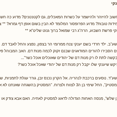
קי
חשוב להיזהר ולהישמר על כשרות המאכלים, גם לקטנטנים? מדוע כה חשוב
דות טובות? מדוע הפרופסור המלומד לא הבין בשום אופן דף גמרא? ** 
 פרשת השבוע, הרה"ג רבי שמואל ברוך גנוט שליט"א **
שע"ב. ילד חרדי בשם יענקי צנח ממרומי הר בצפון, נפצע והחל לאבד דם. 
ם הסבירו להורים המודאגים שבנם זקוק לכמה מנות דם. האב המבוהל פלט
שה לתת לו רק מנות דם של יהודים שאוכלים אוכל כשר"...
קש שיענקי שלו יקבל רק מנות דם של יהודי שאכל אוכל כשר?
שע"ד. נוסעים ברכבת לנהריה. אל הקרון נכנס זבן, גורר עגלת לחמניות, 
"אבא, אני רוצה מסטיק", החל שימי בן ה3 לצווח ולצרוח. "המסטיק בהשגחה ש
ן שלש", מנסה האחות הגדולה לדאוג למסטיק לאחיה. האם אבא צודק או