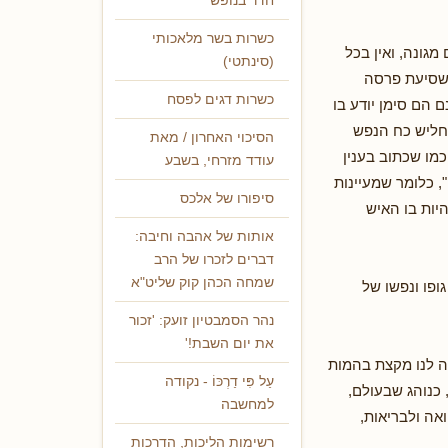
חדר בנופש
כשרות בשר מלאכותי
גונה, ואין בכל
(סינתטי)
ושסיעת פרסה
כשרות דגים לפסח
 הם סימן יודע בו
יחליש כח הנפש
הסיכוי האחרון / מאת
כמו שכתוב בענין
עודד מזרחי, בשבע
, כלומר שמעיינות
סיפורו של אלכס
יות בו האיש
אותות של אהבה וחיבה:
דברים לזכרו של הרב
שמחה הכהן קוק שליט"א
פו ונפשו של
נהר הסמבטיון זועק: 'זכור
את יום השבת!'
ה לנו מקצת בהמות
עַל פִּי דַרְכּוֹ - נקודה
 כנוהג שבעולם,
למחשבה
אה ולבריאות,
רשימות הליכות, הדרכות