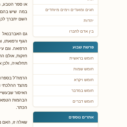
או ספר הטבע, ח
חגים ומועדים וימים מיוחדים
במה שיש בהם שנ
השם יתברך לכך
יהדות
בין אדם לחברו
גם האברבנאל כ
הגוף ורפואתו, 
פרשת שבוע
הרפואה. וגם עינ
חזקות, אולם הת
חומש בראשית
תחלואיה, ולכן
חומש שמות
הרמח"ל בספרו '
חומש ויקרא
מהצד ההלכתי ול
חומש במדבר
האיסור שבעשיי
הבהמות הטמאות 
חומש דברים
הכתר.
אתרים נוספים
שאלה זו, האם מ