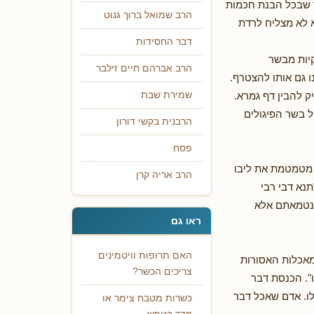
ד שבכל הבנת חכמות
הרב שמואל ברוך גנוט
וא לא מצליח לרדת
דבר החסידות
קיות מבשר
הרב אברהם חיים זילבר
 גם אותו להצטרף.
ק להבין דף גמרא.
שמירת שבת
ל בשר הפיגולים
הרבנית בקשי דורון
פסח
ה מטמטמת את ליבו
הרב אריה קרן
תנא דבי רבי
ונטמאתם אלא
ראו גם
האם תרופות וויטמינים
מאכלות האסורות
צריכים הכשר?
". הכנסת דבר
לו. אדם שאכל דבר
כשרות מטבח צימר או