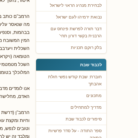
איסור, נהפך לאד
לבחירת מנהיג הראוי לישראל
הרמב"ם כותב בס
נבואת ירמיהו לעם ישראל
מה שנאסר עלינ
דבר תורה לפרשת פינחס עם
בבהמות, וסנפיר
הרבנית בקשי דורון תחי'
המין המשובח מן
בלק רוקם תכניות
השכלית ויערבב 
הטומאה (ויקרא 
השכל מטמטמים ב
לכבוד שבת
המלוכלך בטומא
חוברת: שבת קודש נפשי חולת
אהבתך
אנו לומדים מדב
מתכונים
האדם, מחלישה 
מדריך למתחילים
הרמב"ן (דרשת ת
סיפורים לכבוד שבת
וחיות ומקצת עופ
וטובים לנפש, מ
ספר התודה - על סדר פרשיות
ומלבד זה יש לה
התורה