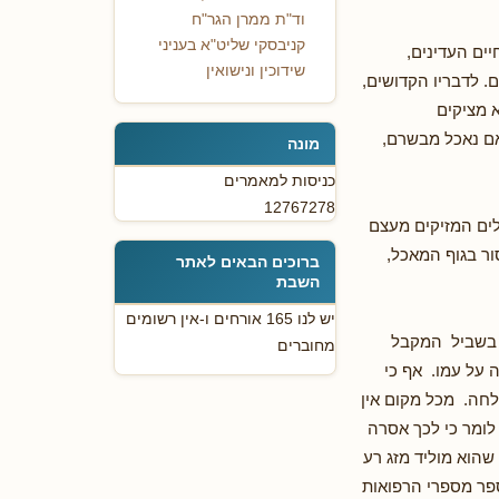
וד"ת ממרן הגר"ח
קניבסקי שליט"א בעניני
ים העדינים,
שידוכין ונישואין
. לדבריו הקדושים,
 מציקים
אם נאכל מבשרם,
מונה
כניסות למאמרים
12767278
ים המזיקים מעצם
ר בגוף המאכל,
ברוכים הבאים לאתר
השבת
יש לנו 165 אורחים ו-אין רשומים
 בשביל המקבל
מחוברים
 על עמו. אף כי
חה. מכל מקום אין
לומר כי לכך אסרה
 שהוא מוליד מזג רע
פר מספרי הרפואות