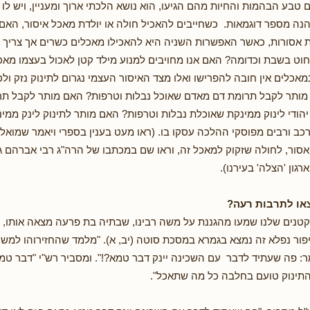
בע הבהמות והחיות מהם הגיעו, הוא נושא הלכתי ארוך ומעניין, ויש לו
 והנה מספר דוגמאות. כשחייבים להאכיל חולה או יולדת מאכל איסור, האם
 אסורות, כאשר האפשרות השניה היא להאכילו מאכלים כשרים אך צריך ל
חוט בשבת וכדומה? האם אנו מחויבים למנוע מילד קטן לאכול בעצמו מאכ
כלים אין חובה להפרישו ואלו מצד האיסור העצמי נגרום לתינוק נזק ולכן
מותר לקבל תרומת דם מאדם שאוכל נבלות וטרפות? האם מותר לקבל תרו
יהודי לינוק ממינקת שאוכלת נבלות וטרפות? האם מותר לתינוק לינק ממינ
רכב ורבים מפוסקי ההלכה עסקו בו. (ראו מעט בענין בספרי ויאמר שמואל 
סור, לחולה שזקוק למאכל זה, וראו שם במכתבו של הרה"ג רבי אברהם גר
רגון 'הצלה' בעירנו).
צאו לתרבות רעה?
קטנים שלנו שמעו מהגננת על משה רבינו, שבתיה בת פרעה מצאה אותו, ו
יפור נפלא זה נמצא בגמרא במסכת סוטה (יב, א). "מלמד שהחזירוהו למש
אמר: פה שעתיד לדבר עם השכינה יינק דבר טמא?!". ומסביר רש"י "דבר טמ
התינוק טועם בחלבה כל מה שתאכל".