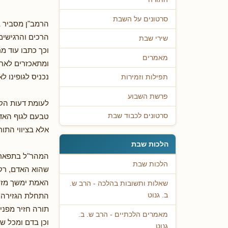
סרטונים על השבת
הרמב"ן מסביר ב
הרכים והרגישים
שירי שבת
וכך כתבו עוד מ
מאמרים
ומתאכזרים לאחר
נכניס לגופינו 
תפילות וזמירות
פרשת השבוע
לעומת דעות הק
טבעם לגוף האדם
סרטונים לכבוד שבת
אלא בציווי התו
הלכות שבת
המהר"ל בתפארת
הלכות שבת
שהוא האדם, רק 
האמת ימשך מזה
שאלות ותשובות בהלכה - הרב ש.
התחלת הגזירה ש
ב. גנוט
תורה חזיר מפני 
מאמרים הלכתיים - הרב ש. ב.
וכן בדם ומכל ש
גנוט