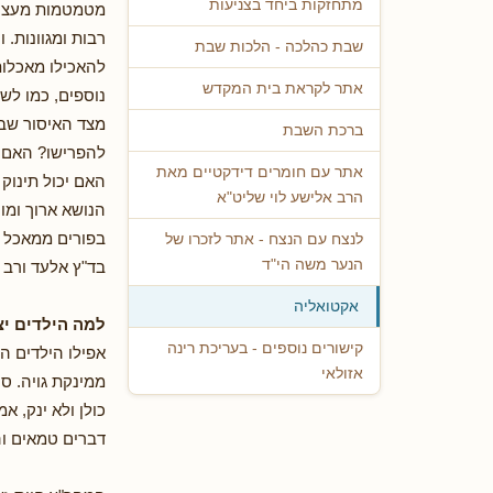
מתחזקות ביחד בצניעות
מטמטמות מעצם ט
רבות ומגוונות.
שבת כהלכה - הלכות שבת
להאכילו מאכלות
אתר לקראת בית המקדש
נוספים, כמו לש
מצד האיסור שבמא
ברכת השבת
להפרישו? האם 
אתר עם חומרים דידקטיים מאת
האם יכול תינוק 
הרב אלישע לוי שליט"א
הנושא ארוך ומו
בפורים ממאכל א
לנצח עם הנצח - אתר לזכרו של
הנער משה הי"ד
בד"ץ אלעד ורב א
אקטואליה
למה הילדים י
קישורים נוספים - בעריכת רינה
אפילו הילדים ה
אזולאי
ממינקת גויה. ס
כולן ולא ינק, 
דברים טמאים ו