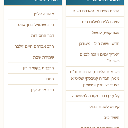
הדרת נשים או האדרת נשים
אהובה קליין
עצה כללית לשלום בית
הרב שמואל ברוך גנוט
אגוז קשיו, למשל
דבר החסידות
חדש: אשת חיל - מעודכן
הרב אברהם חיים זילבר
"יאריך ימים ויזכה לבנים
שמירת שבת
כשרים"
הרבנית בקשי דורון
רשימות הליכות, הדרכות וד"ת
ממרן הגר"ח קניבסקי שליט"א
פסח
בעניני שידוכין ונישואין
הרב אריה קרן
עַל פִּי דַרְכּוֹ - נקודה למחשבה
קידוש לשבת בבוקר
השידוכים