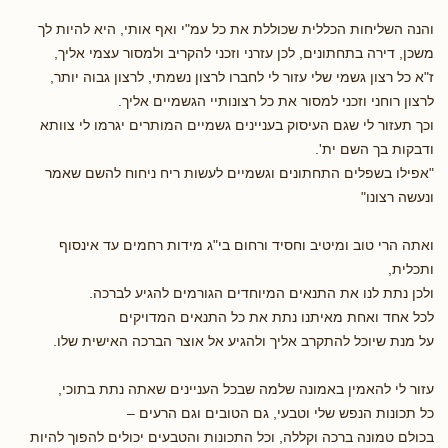
והנה השליחות הכללית שכוללת את כל עמ"י ואף אותי, היא להיות לך
משכן, דירה בתחתונים, לכן עזרני וזכני להקריב ולמסור עצמי אליך,
ז"א כל רצון גשמי שלי עזור לי לחברו לרצון נשמתי, לרצון גבוה יותר,
לרצון רוחני וזכני למסור את כל רצונותיי הגשמיים אליך.
וכך תעזור לי שגם העיסוק בעניינים גשמיים המותרים יגרמו לי צוותא
ודבקות בך השם ית'.
"אפילו בשפלים התחתונים וגשמיים לעשות ריח ניחוח להשם שאמר
ונעשה רצונו"
ואתה הרי טוב ומיטיב וחסיד ורחום בי"ג מידות רחמים עד אינסוף
ותכלית,
ולכן נתת לנו את התנאים המיוחדים הגורמים להגיע לברכה.
לכל אחד ואחת מאיתנו נתת את כל התנאים המדויקים
על מנת שיוכל להתקרב אליך ולהגיע אל אוצר הברכה האישית שלו.
עזור לי להאמין באמונה שלמה שבכל העניינים שאתה נתת בתוכי,
כל תכונות הנפש שלי וטבעי, גם הטובים וגם הרעים –
בכולם טמונה ברכה וקללה, וכל התכונות והטבעים יכולים להפוך להיות