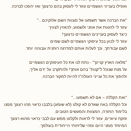
ואפילו בענייני הגשמיים עזור לי לעסוק בהם כרצונך ואז יהפכו לברכה.
"את הברכה אשר תשמעו אל מצוות השם אלוקיכם..."
עזור לי להטות את אוזני ולשמוע, להאזין לצוויך
כיצד לעסוק בעניינים הגשמיים כרצונך!
עזור לי לכוון בכל עיסוקי הגשמיים לשם שמים
לשם עבודתך, וכך לעלות אותם למדרגה רוחנית וגבוהה יותר.
"מלאה הארץ קניינך" - נתת לנו את כל העיסוקים הגשמיים
על מנת שנוכל ל"קנות" בהם אותך! ולהתקרב על ידם אליך,
ולהפוך את כל ענייני העולה"ז להיות למקור הברכה.
"ואת הקללה – אם לא תשמעו..."
וכל הקללה באה שאדם לא קולט (לא שומע) בלבבו כראוי מהו רצונך ממנו
בלימוד התורה, המצוות והמעשים הטובים.
פוקח עיוורים, עזור לי לראות ולקלוט ממש עם לבבי כראוי מהוא רצונך
המיוחד ממני היום ומהי שליחותי הייחודית בעולמך.