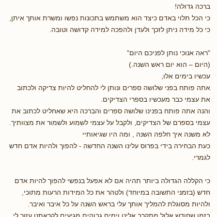
ברכה גדולה!
כי הכל תלוי באדם כיצד הוא משתמש בתכונות נפשו ומשרת אותך איתן,
כי כל מידה ניתן לזכך ולעדן ולהפכה למידה קדושה וטובה.
"ראה אנוכי נותן לפניכם היום"
(היום – הוא יום ראש השנה.)
עכשיו בימים אלו,
אתה פותח בפני שלושה ספרים ונותן לי להחליט להיות צדיקה ולכתוב
את עצמי כבר מעכשיו בספרי הצדיקים.
והנה אתה פותח בפנינו שלושה ספרים והברכה היא שאחליט לכתוב את
עצמי בספרם של הצדיקים, ולקבל על עצמי לשמוע ולשמור את מצוותיך.
לא משנה איך חלפה השנה , ומה היו שגיאותיי
כעת הבחירה בידי בפרוס עלינו השנה החדשה - להפוך ולהיות אדם חדש
לגמרי.
כי הקללה הגדולה ביותר תהיה אם לא אפעל בנפשי להפוך להיות אדם
חדש (בזמני התשובה במיוחד) ולטהר את כל המידות הרעות מתוכי,
ולהיות מסוגלת להמליך אותך עלי בראש השנה על כל איבר ואיבר.
בזמן שחודש אלול מתקרב אלינו וימים גבוהים מגיעים לקראתנו עזור לי