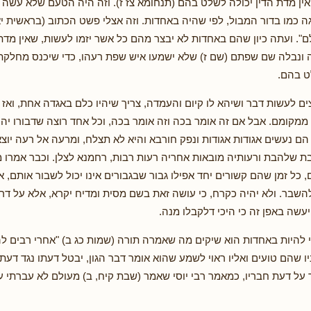
ן מדת הדין יכולה לשלט בהם (תנחומא צז ז). וזה היה הטעם שלא עשה 
ה כמו בדור המבול, לפי שהיה באחדות. וזה אצלי פשט הכתוב (בראשית יא
". ועתה כיון שהם באחדות לא יבצר מהם כל אשר יזמו לעשות, שאין מדת
ונבלה שם שפתם (שם ז) שלא ישמעו איש שפת רעהו, כדי שיכנס מחלקת 
ט בהם.
ים לעשות דבר ושיהא לו קיום והעמדה, צריך שיהיו כלם באגדה אחת, ואז
ם ממקומם. אבל אם זה אומר בכה וזה אומר בכה, וכל אחד רוצה שדבורו יהי
 הם נעשים אגודות אגודות ונפק חורבא והיא לא תצלח, ומרעה אל רעה יוצאי
שלהבת ורעותיה מובאות אחריה רעות רבות, רחמנא לצלן. וכבר אמרו מ
, כל זמן שהם קשורים יחד אפילו גבור שבגבורים אינו יכול לשבור אותם,
שבר. ולא יהיה כקרח, כי עושה זאת בשם מסית ומדיח יקרא, אלא על דר
עשה באפן זה כי היכי דלקבלו מנה.
י להיות באחדות הוא שיקים מה שאמרה תורה (שמות כג ב) "אחרי רבים לה
ו שהם טועים ואליו ראוי לשמע שהוא אומר דבר הגון, יבטל דעתו נגד דעתם
 על דעת חבריו, כמאמר רבי יוסי שאמר (שבת קיח, ב) מעולם לא עברתי ע