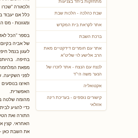
מתחזקות ביחד בצניעות
ולכאורה "שכרו ה
שבת כהלכה - הלכות שבת
כלל אם יעבוד ב
ומגוונות - מס ה
אתר לקראת בית המקדש
בספר "הכל לאדו
ברכת השבת
של אביה בקיום 
אתר עם חומרים דידקטיים מאת
לעגון בנמל חיפ
הרב אלישע לוי שליט"א
בחיפה. בהיותם 
מפאת המלחמה הע
לנצח עם הנצח - אתר לזכרו של
הנער משה הי"ד
לפני השקיעה. ש
האיצו בנוסעים 
אקטואליה
האפשרית.
קישורים נוספים - בעריכת רינה
מהומה שלטה בכל
אזולאי
כדי להגיע לבית
התורה ואת הטלי
האחראי. קצין א
את השבת כאן - 