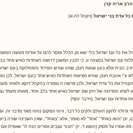
הרב אריה קרן
כל עדת בני ישראל
(ויקהל לה-א)
 את כל עם ישראל בלי יוצא מן הכלל ומסר להם על אודות מעשה המשכן וכ
לות עם ישראל במצווה זו, כי לבנין המשכן דרושה האחדות כאיש אחד בכל
חרב הבית אלא בעון שנאת חנם, שזהו שורש הפירוד והמחלוקת בעם ישראל
א ע"י אהבת חנם, שהיא מציאות האחדות כאיש אחד בעם ישראל, לכן כא
הקהיל את כל עדת ישראל, ולכן פרשה זו נאמרה בהקהל דוקא ולאחר מעמד
ע לשיא המדרגה של ויחן שם ישראל כאיש אחד בלב אחד, מאותו מעמד נצ
 אחדות עם ישראל. (וידבר יוסף)
 גדולה לתקון העולם ולקים כל דבר, ורוח המקום נוחה מאד מדבר זה, עד 
כג, יג) "והוא באחד" "אחד" לא נאמר, אלא "באחד", שאין השכינה שורה ב
מזו אמרו על פסוק (הושע ד, יז) "חבור עצבים אפרים הנח לו" שאפילו אם 