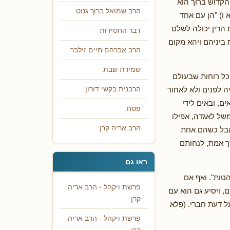
הקדוש ברוך הוא
הרב שמואל ברוך גנוט
 ו) "הן עם אחד
 הדין יכולה לשלט
דבר החסידות
ביניהם ויהא מקום
הרב אברהם חיים זילבר
שמירת שבת
 כל רוחות שבעולם
ה לפנים ולא לאחור
הרבנית בקשי דורון
ם, ובאים לידי
פסח
של לאגדה, אפילו
הרב אריה קרן
 אבל כשהם אחת
ך אמת, לנחותם
ראו גם
טות". ואף אם
פרשת ויקהל - הרב אריה
, ויסיע גם הוא עם
קרן
ל דעת חברי. (פלא
פרשת ויקהל - הרב אריה