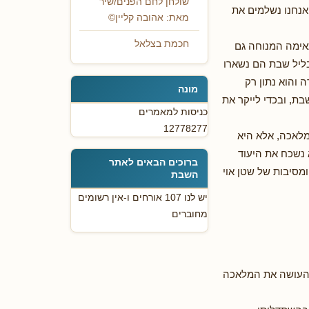
שולחן לחם הפנים/שיר
 אנחנו נשלמים את
מאת: אהובה קליין©
חכמת בצלאל
תאימה המנוחה גם
בליל שבת הם נשארו
 והוא נתון רק
מונה
ת, ובכדי לייקר את
כניסות למאמרים
12778277
מלאכה, אלא היא
 נשכח את היעוד
ברוכים הבאים לאתר
מסיבות של שטן אוי
השבת
יש לנו 107 אורחים ו-אין רשומים
מחוברים
 העושה את המלאכה