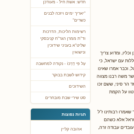
חדש: אשת חיל - מעודכן
"יאריך ימים ויזכה לבנים
כשרים"
רשימות הליכות, הדרכות
וד"ת ממרן הגר"ח קניבסקי
שליט"א בעניני שידוכין
ונישואין
ליו, ומדוע צריך
לות עם ישראל, כי
עַל פִּי דַרְכּוֹ - נקודה למחשבה
, וכבר אמרו שאינו
קידוש לשבת בבוקר
שר משה רבנו מצווה
 הר סיני, ששם זכו
השידוכים
טוו על הקמת
סט שירי שבת מובחרים
שאמרו רבותינו ז"ל
תגיות נפוצות
ישראל אלא כשהם
עובדים עבודה זרה,
אהובה קליין