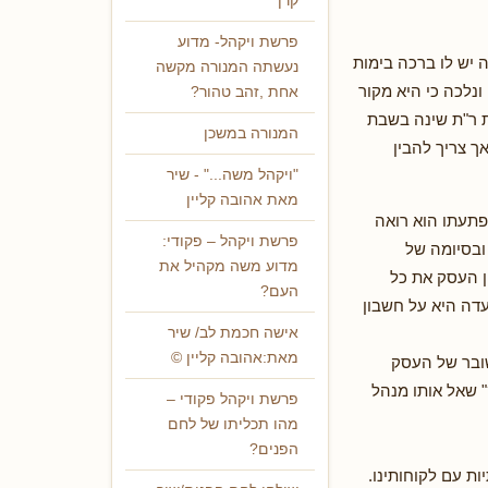
קרן
פרשת ויקהל- מדוע
יש לו ברכה בימות
נעשתה המנורה מקשה
נלכה כי היא מקור
אחת ,זהב טהור?
 ר"ת שינה בשבת
המנורה במשכן
ך צריך להבין
"ויקהל משה..." - שיר
מאת אהובה קליין
פתעתו הוא רואה
פרשת ויקהל – פקודי:
ובסיומה של
מדוע משה מקהיל את
ן העסק את כל
העם?
דה היא על חשבון
אישה חכמת לב/ שיר
מאת:אהובה קליין ©
ובר של העסק
 שאל אותו מנהל
פרשת ויקהל פקודי –
מהו תכליתו של לחם
הפנים?
ות עם לקוחותינו.