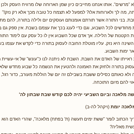
 "מרשים". אותו אנחנו מחייבים כיון שמן הארוחה שלו מרוויח העסק ולכן
ה, מה לך ולארוחות אלו? למפעל לא תצמח כל טובה מכך אלא רק נזק!"
בת. בני התורה אשר תורתם אומנותם ועוסקים יום ולילה בתורה, להם מ
ת מחודשים לכל השבוע, וגם כדי לענג בכך את עצמם בשבת. אין ספק גם 
 הקטנות של הלילה. אך אדם שכל השבוע אין לו כל עסק עם לימוד התורה
השינה היא נזק. עליו מוטלת החובה לעסוק בתורה כדי לקדש את עצמו בשב
ר ימות השבוע.
 ראייתו של האדם את השבת. השבת לא ניתנה לנו כ"עונש" של אי-עשיית 
לעסוק בתורה ולחזק את האמונה ולהטעין את הנשמה כל שבוע מחדש שלא
 ולא כאותם כסילים ששבת בשבילם זה יום של הוללות מעורב, כדור רגל, ו
אוי להם מיום התוכחה.
ה מלאכה וביום השביעי יהיה לכם קודש שבת שבתון לה’
לאכה יומת
(ויקהל לה-ב)
ריך הכתוב לומר "ששת ימים תעשה (ת’ בפתח) מלאכה", שהרי האדם הוא
שית מאליה?