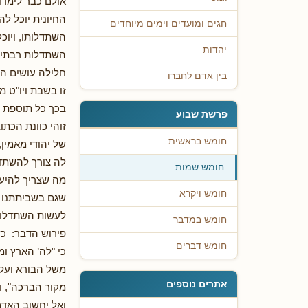
אולם כבר לימדו
החיונית יוכל ל
חגים ומועדים וימים מיוחדים
השתדלותו, ויוכ
יהדות
השתדלות רבתי מ
חלילה עושים הש
בין אדם לחברו
זו בשבת ויו"ט מ
בכך כל תוספת ש
פרשת שבוע
זוהי כוונת הכת
חומש בראשית
של יהודי מאמין
לה צורך להשתדלו
חומש שמות
מה שצריך להיעש
חומש ויקרא
שגם בשביתתנו י
לעשות השתדלות 
חומש במדבר
פירוש הדבר: כש
חומש דברים
כי "לה’ הארץ ו
משל הבורא ועל 
אתרים נוספים
מקור הברכה", ו
ואל יחשוב האדם