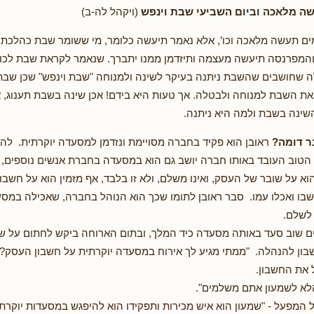
ה מלאכה וביום השביעי שבת וינפש
(ויקהל לה-ב)
ם תעשה מלאכה וכו’, אלא נאמר תיעשה כלומר, מי ששומר שבת כהלכתה 
מפרנסה תיעשה מעצמה ותיזדמן ממנו יתברך. שנאמר לקראת שבת לכו ו
ה שחושבים שהשבת ניתנה בעיקר לשינה ולמנוחה "שבת וינפש" שכן שבת
 את השבת למנוחה ולבטלה. אך טעות היא בידם! אכן שינה בשבת תענוג, א
ינה בשבת ולמה היא ניתנה.
 דומה?
ראובן הוא פקיד בחברה מסויימת ונזדמן למסעדה יוקרתית. לה
הטוב העובד באותו חברה יושב גם הוא במסעדה בחברת אנשים נוספים, 
א על שובר של העסק, ואינו משלם, ולא זו בלבד, אף מזמין הוא על חשבו
בו ואכלו עמו. סבר ראובן לתומו שכך הוא הנוהל בחברה, שאכילה במסע
 לשלם.
ם שוב סעד באותה מסעדה כיד המלך, ובתום הארוחה ביקש לחתום על ש
ון להנהלה. "ממתי מגיע לך אירוח במסעדה יוקרתית על חשבון העסק?"
את החשבון.
א לשמעון אתם משלמים".
ל המפעל - "שמעון הוא איש מכירות ותפקידו הוא להיפגש במסעדות יוקרתי