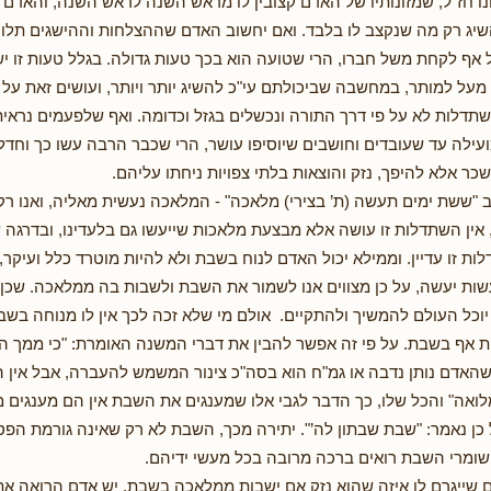
נו חז"ל, שמזונותיו של האדם קצובין לו מראש השנה לראש השנה, והאדם
השיג רק מה שנקצב לו בלבד. ואם יחשוב האדם שההצלחות וההישגים תלוי
ל אף לקחת משל חברו, הרי שטועה הוא בכך טעות גדולה. בגלל טעות זו י
על למותר, במחשבה שביכולתם עי"כ להשיג יותר ויותר, ועושים זאת על ח
תדלות לא על פי דרך התורה ונכשלים בגזל וכדומה. ואף שלפעמים נראי
ועילה עד שעובדים וחושבים שיוסיפו עושר, הרי שכבר הרבה עשו כך וחדלו
כר אלא להיפך, נזק והוצאות בלתי צפויות ניחתו עליהם.
וב "ששת ימים תעשה (ת’ בצירי) מלאכה" - המלאכה נעשית מאליה, ואנו ר
, אין השתדלות זו עושה אלא מבצעת מלאכות שייעשו גם בלעדינו, ובדרגה 
ת זו עדיין. וממילא יכול האדם לנוח בשבת ולא להיות מוטרד כלל ועיקר,
ות יעשה, על כן מצווים אנו לשמור את השבת ולשבות בה ממלאכה. שכן ב
וכל העולם להמשיך ולהתקיים. אולם מי שלא זכה לכך אין לו מנוחה בשב
אף בשבת. על פי זה אפשר להבין את דברי המשנה האומרת: "כי ממך הכל
האדם נותן נדבה או גמ"ח הוא בסה"כ צינור המשמש להעברה, אבל אין הו
מלואה" והכל שלו, כך הדבר לגבי אלו שמענגים את השבת אין הם מענגים
כן נאמר: "שבת שבתון לה’". יתירה מכך, השבת לא רק שאינה גורמת הפס
שומרי השבת רואים ברכה מרובה בכל מעשי ידיהם.
 שייגרם לו איזה שהוא נזק אם ישבות ממלאכה בשבת. יש אדם הרואה א