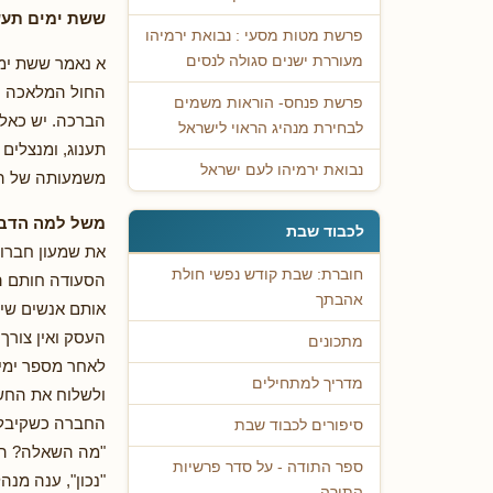
ששת ימים תעש
פרשת מטות מסעי : נבואת ירמיהו
מעוררת ישנים סגולה לנסים
א נאמר ששת ימי
החול המלאכה וה
פרשת פנחס- הוראות משמים
הברכה. יש כאל
לבחירת מנהיג הראוי לישראל
תענוג, ומנצלים
נבואת ירמיהו לעם ישראל
משמעותה של הש
משל למה הדבר
לכבוד שבת
את שמעון חברו 
חוברת: שבת קודש נפשי חולת
הסעודה חותם הו
אהבתך
אותם אנשים שיש
העסק ואין צורך
מתכונים
לאחר מספר ימי
מדריך למתחילים
ולשלוח את החשב
החברה כשקיבל 
סיפורים לכבוד שבת
"מה השאלה? הל
ספר התודה - על סדר פרשיות
"נכון", ענה מנה
התורה