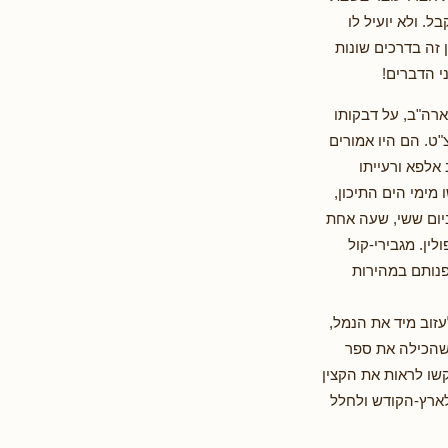
. ולא יועיל לו
זה בדרכים שונות
י הדברים!
ארה"ב, על דבקותו
ט. הם היו אמורים
אלפא ורעייתו
ימי הים התיכון,
יום ששי, שעה אחת
ן. מגבירי-קול
פנותם במהירות
זוב מיד את הנמל,
 שהכילה את ספר
שו לראות את הקצין
לארץ-הקודש ולחלל