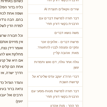
הרבנית בקשי דורון תחי'
כשהם באחדות אי
כליה בדור הפלג
שירים ווקאלים תוצרת AI
ושפה אחת לכולם
דבר תורה לפרשת דברים עם
בהם. הבה נרדה 
הרבנית בקשי דורון תחי'
למדת הדין לשל
משה נושא דברים
וכל חבורה שרוצ
אין מזיזים אות
פרשת דברים - אלוקים זוכר
ומקיים ומצפה לבניו להתעורר.
ואומר דידן נצח,
מאת: אהובה קליין
מחלקת אש להבת 
אם היא של קנים
גולה אחר גולה, דם ואש ותמרות
אחת הם קלים לה
עשן
הדרך ישרה, אז י
דברי הרה"ג יעקב עדס שליט"א על
קדושת השבת
והגדר הגדול כד
נראה ברור בעיני
דבר תורה לפרשת מטות-מסעי עם
הרבים ואל יעבר
הרבנית בקשי דורון תחי'
יועץ)
הר ההר - מות אהרון