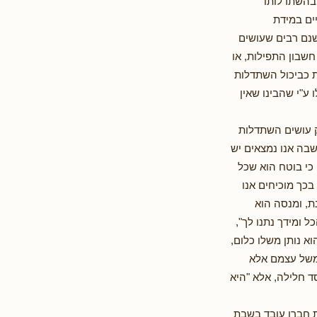
 בהשתדלותו
ים במידת
שנם רבים שעושים
שבון התפילות, או
ת כביכול השתדלות
 ע"י שהבינו שאין
ק עושים השתדלות
שבה אנו נמצאים יש
 כי בוטח הוא שכל
כך מוכיחים אנו
ת, ומנסה הוא
 ומידך נתנו לך",
א נותן משלו כלום,
 משל עצמם אלא
ד חלילה, אלא "היא
ת חברו עובד בשבת