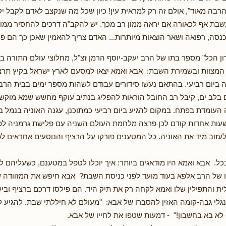
רבה מאוד", אולם זה רק למראית עין! כיון שכל מה שנקצב לאדם לקבל יקבל
שבת אף לכאורה אם יראה ממון רב מכך. יש להקב"ה דרכים להחסיר ממון 
כנסה, רפואה ושאר הוצאות מיותרות... האדם צריך להאמין שאכן כך הם פנ
ן הכל" מספר בתו של הרב יעקב-יוסף הרמן זצ"ל, מחלוצי עולם התורה ב
המצוות ובשמירת השבת: אבא ואמא יצאו למסעם לארץ ישראל בקיץ תרצ"
ה ביום רביעי. בהתאם נעשו סידורים עבודם לשהות מספר ימים בבית הרב 
בלב ים, קיבל רב החובל הוראות להפליג בנתיב עוקף מחשש שמא מוקשו מ
ומדת בפתח. במקום להגיע ביום רביעי כמתוכנן, עגנה האוניה בנמל ב
עות אחדות קודם לכן פרצה מלחמת העולם השניה עם פלישת גרמניה לפולי
לעזוב מיד את האוניה. כל המטענים פורקו על הרציף והנוסעים אחראים ל
. אבא ואמא היו מודאגים ביותר: איך יוכלו לטפל במטענם, כשעליהם לע
ו של הרב אלפא בעוד מועד לפני כניסת השבת? אבא חיפש את המזוודה
ת והתפילין שלו ואמא לקחה רק את תיק היד. הם פילסו דרכם ברציף וביק
נגלי גבה-קומה האזין להסברו של אבא: "מעולם לא חיללתי שבת. להגיע 
לא בא בחשבון!" - דמעות שטפו את לחייו של אבא.