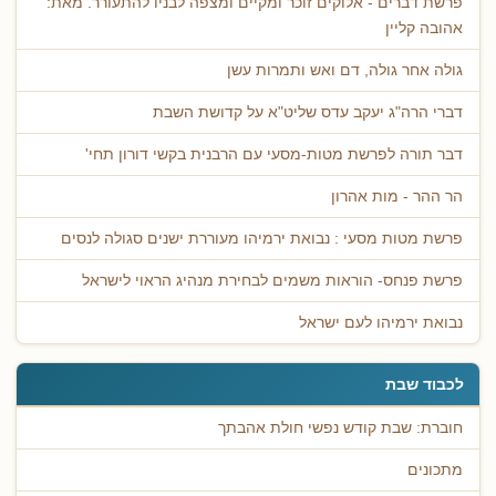
פרשת דברים - אלוקים זוכר ומקיים ומצפה לבניו להתעורר. מאת:
אהובה קליין
גולה אחר גולה, דם ואש ותמרות עשן
דברי הרה"ג יעקב עדס שליט"א על קדושת השבת
דבר תורה לפרשת מטות-מסעי עם הרבנית בקשי דורון תחי'
הר ההר - מות אהרון
פרשת מטות מסעי : נבואת ירמיהו מעוררת ישנים סגולה לנסים
פרשת פנחס- הוראות משמים לבחירת מנהיג הראוי לישראל
נבואת ירמיהו לעם ישראל
לכבוד שבת
חוברת: שבת קודש נפשי חולת אהבתך
מתכונים