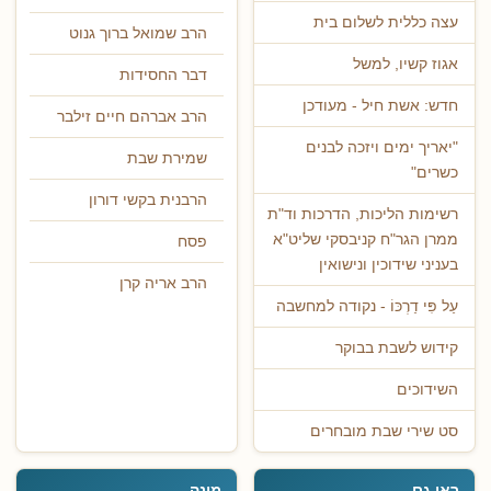
עצה כללית לשלום בית
הרב שמואל ברוך גנוט
אגוז קשיו, למשל
דבר החסידות
חדש: אשת חיל - מעודכן
הרב אברהם חיים זילבר
"יאריך ימים ויזכה לבנים
שמירת שבת
כשרים"
הרבנית בקשי דורון
רשימות הליכות, הדרכות וד"ת
ממרן הגר"ח קניבסקי שליט"א
פסח
בעניני שידוכין ונישואין
הרב אריה קרן
עַל פִּי דַרְכּוֹ - נקודה למחשבה
קידוש לשבת בבוקר
השידוכים
סט שירי שבת מובחרים
ראו גם
מונה