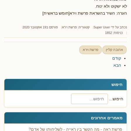
לא ישקוט ולא ינוח.
הערה: השיר בהשראת פרשת וירא[חומש בראשית]
נכתב על ידי
Super User
קטגוריה:
פרשת וירא
פורסם ב19 אוקטובר 2020
כניסות: 1852
אהובה קליין
פרשת וירא
קודם
הבא
חיפוש
חיפוש...
מאמרים אחרונים
פרשת ראה - מה הקשר בין ראייה - לשליחותו של אדם?