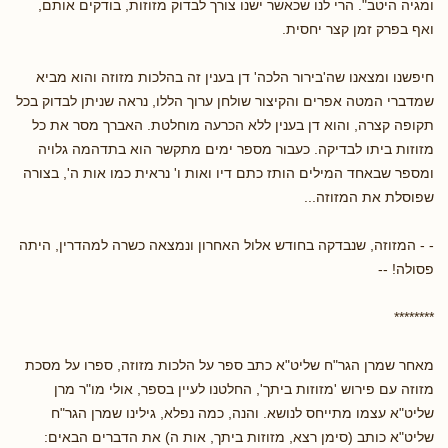
ומגיה היטב". הרי לנו שכאשר ישנו צורך לבדוק מזוזות, בודקים אותם,
ואף בפרק זמן קצר יחסית.
חיפשנו ומצאנו שה'בירור הלכה' דן בענין זה בהלכות מזוזה והוא מביא
שמדברי המטה אפרים והקיצור שולחן ערוך הללו, נראה שניתן לבדוק בכל
תקופה קצרה, והוא דן בענין ללא הכרעה מוחלטת. האברך מסר את כל
מזוזות ביתו לבדיקה. כעבור מספר ימים מתקשר הוא בתדהמה גלויה
ומספר שבאחד המילים הותז כתם דיו ואות ו' נראית כמו אות ה', בצורה
שפוסלת את המזוזה...
- - המזוזה, שנבדקה בחודש אלול האחרון ונמצאה כשרה למהדרין, היתה
פסולה! --
********
מאחר שמרן הגר"ח שליט"א כתב ספר על הלכות מזוזה, ספרו על מסכת
מזוזה עם פירוש 'מזוזות ביתך', החלטנו לעיין בספר, אולי מו"ר מרן
שליט"א עצמו מתייחס לנושא. והנה, כמה נפלא, גילינו שמרן הגר"ח
שליט"א כותב (סימן רצא, מזוזות ביתך, אות ה) את הדברים הבאים: