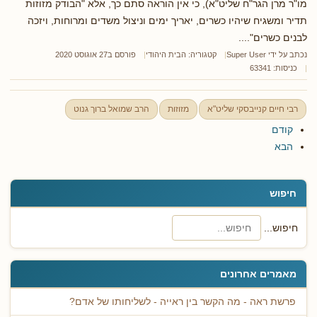
מו"ר מרן הגר"ח שליט"א), כי אין הוראה סתם כך, אלא "הבודק מזוזות
תדיר ומשגיח שיהיו כשרים, יאריך ימים וניצול משדים ומרוחות, ויזכה
לבנים כשרים"....
נכתב על ידי
Super User
קטגוריה:
הבית היהודי
פורסם ב27 אוגוסט 2020
כניסות: 63341
רבי חיים קנייבסקי שליט"א
מזוזות
הרב שמואל ברוך גנוט
קודם
הבא
חיפוש
חיפוש...
מאמרים אחרונים
פרשת ראה - מה הקשר בין ראייה - לשליחותו של אדם?