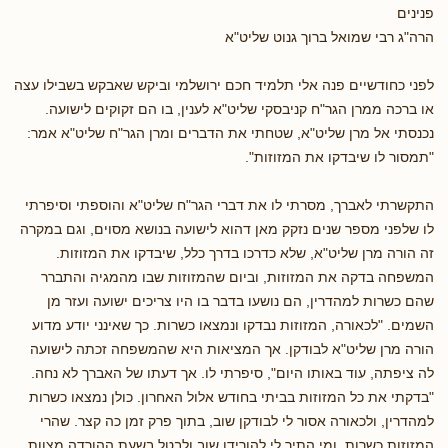
פנינים
הרה"ג רבי שמואל ברוך גנוט שליט"א
לפני כחודשיים פנה אלי תלמיד חכם ירושלמי וביקש שאבקש בשבילו עצה
או ברכה ממרן הגר"ח קניבסקי שליט"א לענין, בו הם זקוקים לישועה.
נכנסתי אל מרן שליט"א, שטחתי את הדברים ומרן הגר"ח שליט"א אמר:
"תמסור לו שיבדקו את המזוזות".
התקשרתי לאברך, מסרתי לו את דברי הגר"ח שליט"א והוספתי וסיפרתי
לו שלפני מספר שנים נזקק מאן דהוא לישועה בנושא מסוים, וגם במקרה
זה הורה מרן שליט"א, שלא כדרכו בדרך כלל, שיבדקו את המזוזות.
המשפחה בדקה את המזוזות, וביום שהמזוזות שבו מהמגיה והתברר
שהם כשרות למהדרין, הם נושעו בדבר בו היו צריכים ישועה ועזר מן
השמים. "לכאורה, המזוזות נבדקו ונמצאו כשרות. כך שאינני יודע מדוע
הורה מרן שליט"א לבודקן. אך המציאות היא שהמשפחה זכתה לישועה
לה ציפתה, עוד באותו היום", סיפרתי לו. אך דעתו של האברך לא נחה.
"בדקתי את כל המזוזות בביתי בחודש אלול האחרון. כולן נמצאו כשרות
למהדרין, ולכאורה אסור לי לבודקן שוב, בתוך פרק זמן כה קצר. שהרי
המזוזות כשרות, ומי התיר לי להורידן שוב ולבטל בשעת ההורדה מצוות