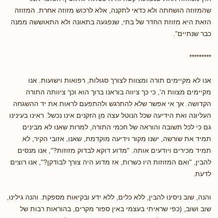
שהמזוזה הושחתה ולא כדאי לתקנה, אלא לרכוש מזוזה אחרת. המזוזה
הזאת היא מזוזת החדר של בתי, שנפגעה בתאונה ולא התאוששה ממנה
כבר שנתיים".
*********
אנו לא מקיימים תורה ומצוות לצורך סגולות, רפואות וישועות. אנו
מקיימים מצוות ה', כי כך ציווה בוראנו ברוך הוא וכך ציוותה התורה
הקדושה. אך אי אפשר שלא להתרגש ולהתפעם לראות את יד ההשגחה
העליונה ואת הידיעה שכל הנוטל עצה מן הזקנים אינו נכשל. ראינו בעינינו
גם כי לכל תשובה והוראה של חכמי התורה, למרות שאנו לא מבינים
תמיד את שורשה, ישנו מקור וידיעה מוקדמת, שאנו, אזובי הקיר, לא
תמיד מכירים ויודעים אותה. "מדוע דוקא לבדוק מזוזות?", אנו מנסים
להבין, "ואם המזוזות היו כשרות, אז מדוע היה צורך לבודקן?", אנו רוצים
לדעת.
והנה, שוב ניסינו להבין, ללא כלים, ללא ידע ובקיאות מספקת. והנה גילינו,
שוב ושוב, (כפי שראיתי בעצמי באין ספור מקרים, בהוראות רבות של