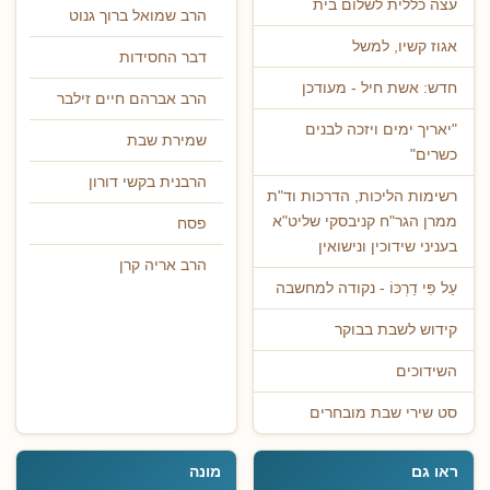
עצה כללית לשלום בית
הרב שמואל ברוך גנוט
אגוז קשיו, למשל
דבר החסידות
חדש: אשת חיל - מעודכן
הרב אברהם חיים זילבר
"יאריך ימים ויזכה לבנים
שמירת שבת
כשרים"
הרבנית בקשי דורון
רשימות הליכות, הדרכות וד"ת
ממרן הגר"ח קניבסקי שליט"א
פסח
בעניני שידוכין ונישואין
הרב אריה קרן
עַל פִּי דַרְכּוֹ - נקודה למחשבה
קידוש לשבת בבוקר
השידוכים
סט שירי שבת מובחרים
ראו גם
מונה