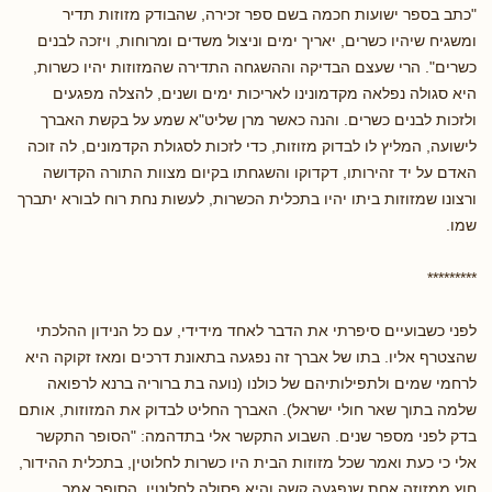
"כתב בספר ישועות חכמה בשם ספר זכירה, שהבודק מזוזות תדיר
ומשגיח שיהיו כשרים, יאריך ימים וניצול משדים ומרוחות, ויזכה לבנים
כשרים". הרי שעצם הבדיקה וההשגחה התדירה שהמזוזות יהיו כשרות,
היא סגולה נפלאה מקדמונינו לאריכות ימים ושנים, להצלה מפגעים
ולזכות לבנים כשרים. והנה כאשר מרן שליט"א שמע על בקשת האברך
לישועה, המליץ לו לבדוק מזוזות, כדי לזכות לסגולת הקדמונים, לה זוכה
האדם על יד זהירותו, דקדוקו והשגחתו בקיום מצוות התורה הקדושה
ורצונו שמזוזות ביתו יהיו בתכלית הכשרות, לעשות נחת רוח לבורא יתברך
שמו.
*********
לפני כשבועיים סיפרתי את הדבר לאחד מידידי, עם כל הנידון ההלכתי
שהצטרף אליו. בתו של אברך זה נפגעה בתאונת דרכים ומאז זקוקה היא
לרחמי שמים ולתפילותיהם של כולנו (נועה בת ברוריה ברנא לרפואה
שלמה בתוך שאר חולי ישראל). האברך החליט לבדוק את המזוזות, אותם
בדק לפני מספר שנים. השבוע התקשר אלי בתדהמה: "הסופר התקשר
אלי כי כעת ואמר שכל מזוזות הבית היו כשרות לחלוטין, בתכלית ההידור,
חוץ ממזוזה אחת שנפגעה קשה והיא פסולה לחלוטין. הסופר אמר