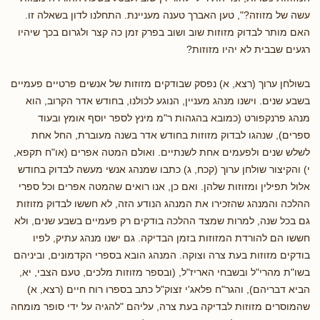
עשה של מזוזה?", טען האברך טענה מעניינת. התחלנו לדון בשאלה זו.
האם מותר לבדוק מזוזות שוב ושוב בפרק זמן כה קצר ולגרום בכך שיהיו
רגעים שבבית לא יהיו מזוזות?
בשולחן ערוך (רצא, א) נפסק שבודקים מזוזות של אנשים פרטיים פעמיים
בשבע שנים. וישנו מנהג מעניין, הנוגע לכולנו, בחודש אדר הקרוב, הוא
מנהג פרנקפורט (כמובא בהגהות ר"מ מינץ לספר יוסף אומץ ובעוד
ספרים), שנהגו לבדוק מזוזות בחודש אדר בשנה מעוברת, החל אחת
לשלש שנים ולפעמים אחת לשנתיים. ואולם המטה אפרים (או"ח תקפא,
י) והקיצור שולחן ערוך (קכח, ג) כתבו שמנהג אנשי מעשה לבדוק בחודש
אלול תפילין ומזוזות שלהן. ואם כן, אנו רואים שהמטה אפרים וכל ספרי
ההלכה והמנהג שהזכירו את המנהג הנודע הזה, לא חששו לבדוק מזוזות
גם בכל שנה, למרות שמצד ההלכה בודקים רק פעמיים בשבע שנים, ולא
חששו הם להורדת המזוזות בזמן הבדיקה. גם ישנו מנהג עתיק, לפיו
בודקים מזוזות בעת צרה וצוקה. המנהג הובא בספרי הקדמונים, וביניהם
בשו"ת מהרי"ל ובשבחי האריז"ל, (ובספר מזוזות מלכים, טעם הצבי, יא,
הביא דבריהם), והגר"ח פלאג'י זצוק"ל כתב בספרו רוח חיים (רצא, א)
שהמוסרים מזוזות לבדיקה בעת צרה, עליהם "להגיה על ידי סופר מומחה